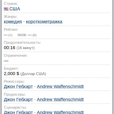
Страна:
США
Жанры:
комедия
·
короткометражка
Рейтинг:
—
—
(
1
) IMDB:
(
0
)
Продолжительность:
00:16
(16 минут)
Ограничения:
—
Бюджет:
2,000 $
(Доллар США)
Режиссеры:
Джон Гебхарт
·
Andrew Waffenschmidt
Продюсеры:
Джон Гебхарт
·
Andrew Waffenschmidt
Сценаристы:
Джон Гебхарт
·
Andrew Waffenschmidt