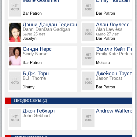
Marie Gossman
Emily Hurdzan
Bar Patron
Bar Patron
Дэнни Дандан Гедиган
Алан Лоулесс
Danni DanDan Gadigan
Alan Lawless
было 25 лет
было 27 лет
Jocelyn
Bar Patron
Синди Нерс
Эмили Кейт Пер
Sindy Nurse
Emily Kate Perkins
Bar Patron
Melissa
Б.Дж. Торн
Джейсон Труст
B.J. Thorne
Jason Troost
Jimmy
Bar Patron
ПРОДЮСЕРЫ (2)
Джон Гебхарт
Andrew Waffensc
John Gebhart