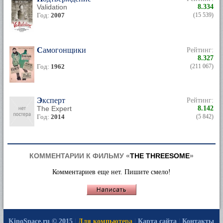
Validation
8.334
Год:
2007
(15 539)
Самогонщики
Рейтинг:
8.327
Год:
1962
(211 067)
Эксперт
Рейтинг:
The Expert
8.142
Год:
2014
(5 842)
КОММЕНТАРИИ К ФИЛЬМУ «
THE THREESOME
»
Комментариев еще нет. Пишите смело!
KinoSpace.ru © 2015
|
Для компьютера
|
Карта сайта
|
Контакты