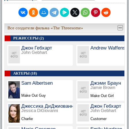
Все создатели фильма «The Threesome»
РЕЖИССЕРЫ (2)
Джон Гебхарт
Andrew Waffensc
John Gebhart
АКТЕРЫ (18)
Sam Albertsen
Джэми Браун
Jamie Brown
Make Out Guy
Make Out Girl
Джессика ДиДжиованни
Джон Гебхарт
Jessica DiGiovanni
John Gebhart
Charlie
Customer