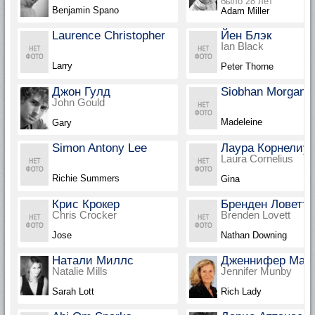
было 28 лет
Benjamin Spano
Adam Miller
Laurence Christopher
Йен Блэк
Ian Black
Larry
Peter Thorne
Джон Гулд
Siobhan Morgan
John Gould
Madeleine
Gary
Simon Antony Lee
Лаура Корнелиу
Laura Cornelius
Richie Summers
Gina
Крис Крокер
Бренден Ловетт
Chris Crocker
Brenden Lovett
Jose
Nathan Downing
Натали Миллс
Дженнифер Ман
Natalie Mills
Jennifer Munby
Sarah Lott
Rich Lady