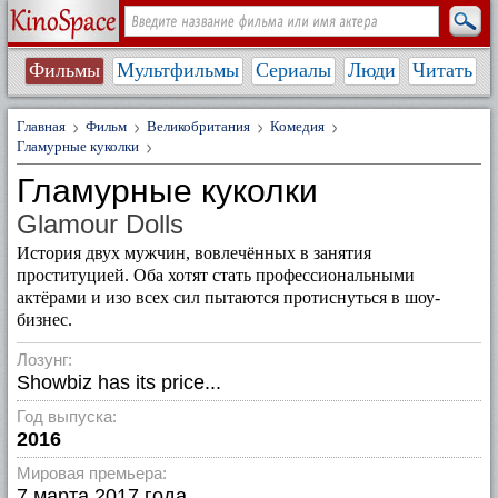
Фильмы
Мультфильмы
Сериалы
Люди
Читать
Главная
Фильм
Великобритания
Комедия
Гламурные куколки
Гламурные куколки
Glamour Dolls
История двух мужчин, вовлечённых в занятия
проституцией. Оба хотят стать профессиональными
актёрами и изо всех сил пытаются протиснуться в шоу-
бизнес.
Лозунг:
Showbiz has its price...
Год выпуска:
2016
Мировая премьера:
7 марта 2017 года