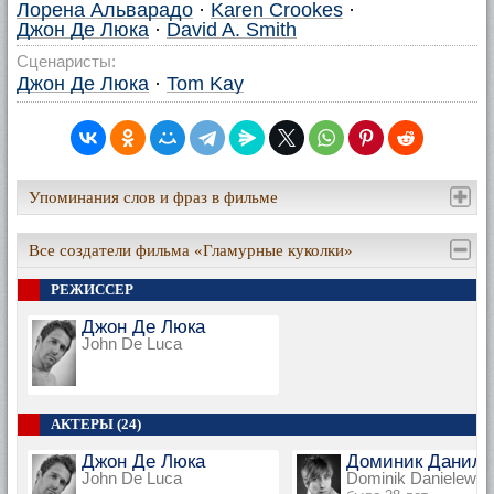
Лорена Альварадо
·
Karen Crookes
·
Джон Де Люка
·
David A. Smith
Сценаристы:
Джон Де Люка
·
Tom Kay
Упоминания слов и фраз в фильме
Все создатели фильма «Гламурные куколки»
РЕЖИССЕР
Джон Де Люка
John De Luca
АКТЕРЫ (24)
Джон Де Люка
Доминик Даниле
John De Luca
Dominik Danielewic