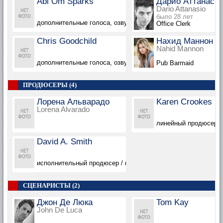
Abi Om Sparks
Дарио Аттанаси
Dario Attanasio
было 28 лет
дополнительные голоса, озвучка
Office Clerk
Chris Goodchild
Нахид Маннон
Nahid Mannon
дополнительные голоса, озвучка
Pub Barmaid
ПРОДЮСЕРЫ (4)
Лорена Альварадо
Karen Crookes
Lorena Alvarado
линейный продюсер
David A. Smith
исполнительный продюсер / продюсер
СЦЕНАРИСТЫ (2)
Джон Де Люка
Tom Kay
John De Luca