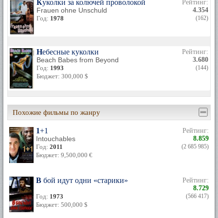
Куколки за колючей проволокой
Рейтинг:
Frauen ohne Unschuld
4.354
Год:
1978
(162)
Небесные куколки
Рейтинг:
Beach Babes from Beyond
3.680
Год:
1993
(144)
Бюджет: 300,000 $
Похожие фильмы по жанру
1+1
Рейтинг:
Intouchables
8.859
Год:
2011
(2 685 985)
Бюджет: 9,500,000 €
В бой идут одни «старики»
Рейтинг:
8.729
Год:
1973
(566 417)
Бюджет: 500,000 $