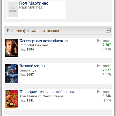
Пол Мартинес
Paul Martinez
Похожие фильмы по названию
Бессмертная возлюбленная
Рейтинг:
Immortal Beloved
7.707
Год:
1994
(5 998)
Возлюбленная
Рейтинг:
Saawariya
7.627
Год:
2007
(1 209)
Нью-орлеанская возлюбленная
Рейтинг:
The Flame of New Orleans
6.746
Год:
1941
(225)