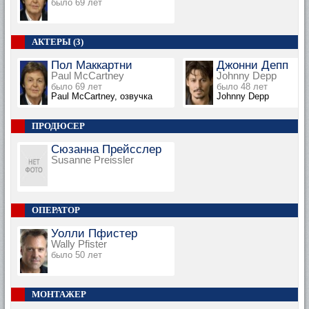
было 69 лет
АКТЕРЫ (3)
Пол Маккартни
Джонни Депп
Paul McCartney
Johnny Depp
было 69 лет
было 48 лет
Paul McCartney, озвучка
Johnny Depp
ПРОДЮСЕР
Сюзанна Прейсслер
Susanne Preissler
ОПЕРАТОР
Уолли Пфистер
Wally Pfister
было 50 лет
МОНТАЖЕР