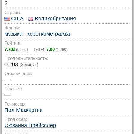
?
Страны:
США
Великобритания
Жанры:
музыка
·
короткометражка
Рейтинг:
7.782
7.80
(
9 269
) IMDB:
(
1 269
)
Продолжительность:
00:03
(3 минут)
Ограничения:
—
Бюджет:
—
Режиссер:
Пол Маккартни
Продюсер:
Сюзанна Прейсслер