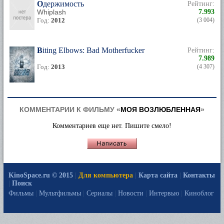
Одержимость
Рейтинг:
Whiplash
7.993
Год:
2012
(3 004)
Biting Elbows: Bad Motherfucker
Рейтинг:
7.989
Год:
2013
(4 307)
КОММЕНТАРИИ К ФИЛЬМУ «
МОЯ ВОЗЛЮБЛЕННАЯ
»
Комментариев еще нет. Пишите смело!
KinoSpace.ru © 2015
|
Для компьютера
|
Карта сайта
|
Контакты
|
Поиск
Фильмы
|
Мультфильмы
|
Сериалы
|
Новости
|
Интервью
|
Киноблог