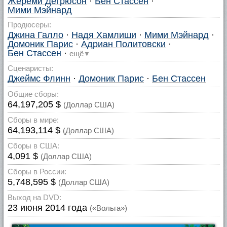
Жереми Дегрюсон
·
Бен Стассен
·
Мими Мэйнард
Продюсеры:
Джина Галло
·
Надя Хамлиши
·
Мими Мэйнард
·
Домоник Парис
·
Адриан Политовски
·
Бен Стассен
·
ещё
▼
Сценаристы:
Джеймс Флинн
·
Домоник Парис
·
Бен Стассен
Общие сборы:
64,197,205 $
(Доллар США)
Сборы в мире:
64,193,114 $
(Доллар США)
Сборы в США:
4,091 $
(Доллар США)
Сборы в России:
5,748,595 $
(Доллар США)
Выход на DVD:
23 июня 2014 года
(«Вольга»)