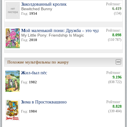
Заколдованный кролик
Рейтинг:
Bewitched Bunny
6.419
Год:
1954
(134)
Мой маленький пони: Дружба – это чудо
Рейтинг:
My Little Pony: Friendship Is Magic
8.098
Год:
2010
(110 787)
Похожие мультфильмы по жанру
Жил-был пёс
Рейтинг:
9.196
Год:
1982
(838 722)
Зима в Простоквашино
Рейтинг:
8.828
Год:
1984
(339 404)