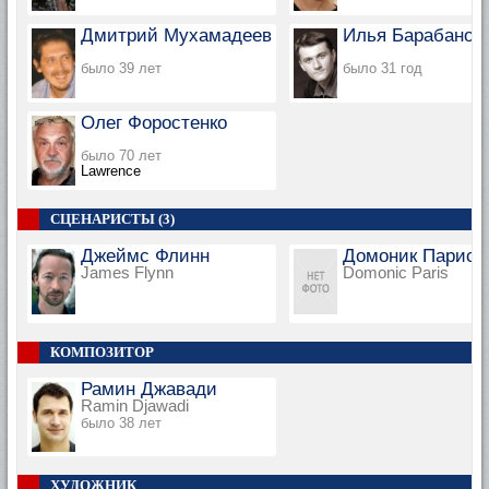
Дмитрий Мухамадеев
Илья Барабанов
было 39 лет
было 31 год
Олег Форостенко
было 70 лет
Lawrence
СЦЕНАРИСТЫ (3)
Джеймс Флинн
Домоник Парис
James Flynn
Domonic Paris
КОМПОЗИТОР
Рамин Джавади
Ramin Djawadi
было 38 лет
ХУДОЖНИК