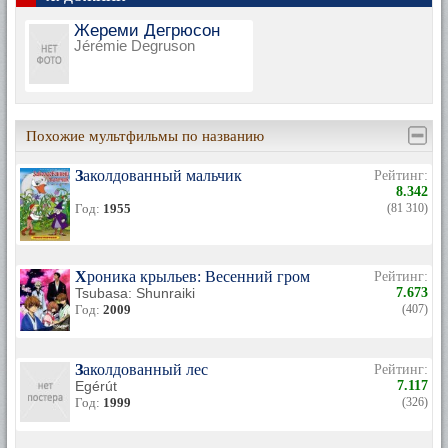
Жереми Дегрюсон
Jérémie Degruson
Похожие мультфильмы по названию
Заколдованный мальчик
Рейтинг:
8.342
Год:
1955
(81 310)
Хроника крыльев: Весенний гром
Рейтинг:
Tsubasa: Shunraiki
7.673
Год:
2009
(407)
Заколдованный лес
Рейтинг:
Egérút
7.117
Год:
1999
(326)