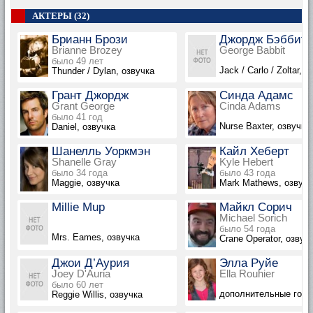
АКТЕРЫ (32)
Брианн Брози
Джордж Бэббит
Brianne Brozey
George Babbit
было 49 лет
Jack / Carlo / Zoltar, 
Thunder / Dylan, озвучка
Грант Джордж
Синда Адамс
Grant George
Cinda Adams
было 41 год
Nurse Baxter, озвучка
Daniel, озвучка
Шанелль Уоркмэн
Кайл Хеберт
Shanelle Gray
Kyle Hebert
было 34 года
было 43 года
Maggie, озвучка
Mark Mathews, озвучк
Millie Mup
Майкл Сорич
Michael Sorich
было 54 года
Mrs. Eames, озвучка
Crane Operator, озвуч
Джои Д’Аурия
Элла Руйе
Joey D'Auria
Ella Rouhier
было 60 лет
дополнительные голо
Reggie Willis, озвучка