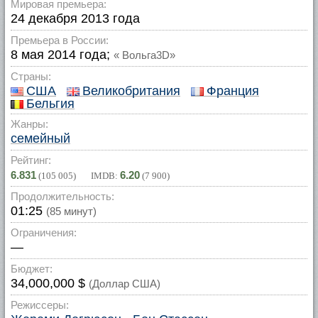
Мировая премьера:
24 декабря 2013 года
Премьера в России:
8 мая 2014 года;
« Вольга3D»
Страны:
США
Великобритания
Франция
Бельгия
Жанры:
семейный
Рейтинг:
6.831
6.20
(
105 005
) IMDB:
(
7 900
)
Продолжительность:
01:25
(85 минут)
Ограничения:
—
Бюджет:
34,000,000 $
(Доллар США)
Режиссеры: