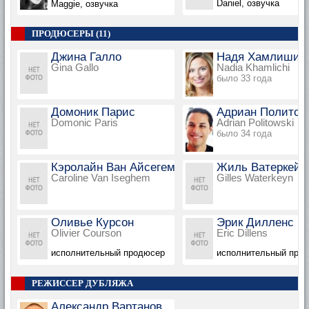
Daniel, озвучка
Maggie, озвучка
ПРОДЮСЕРЫ (11)
Джина Галло
Надя Хамлиши
Gina Gallo
Nadia Khamlichi
было 33 года
Домоник Парис
Адриан Политов
Domonic Paris
Adrian Politowski
было 34 года
Кэролайн Ван Айсегем
Жиль Ватеркейн
Caroline Van Iseghem
Gilles Waterkeyn
Оливье Курсон
Эрик Дилленс
Olivier Courson
Eric Dillens
исполнительный продюсер
исполнительный про
РЕЖИССЕР ДУБЛЯЖА
Александр Вартанов