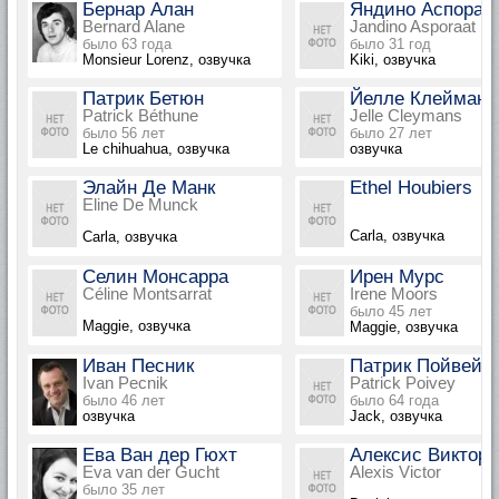
Бернар Алан
Яндино Аспорат
Bernard Alane
Jandino Asporaat
было 63 года
было 31 год
Monsieur Lorenz, озвучка
Kiki, озвучка
Патрик Бетюн
Йелле Клейманс
Patrick Béthune
Jelle Cleymans
было 56 лет
было 27 лет
Le chihuahua, озвучка
озвучка
Элайн Де Манк
Ethel Houbiers
Eline De Munck
Carla, озвучка
Carla, озвучка
Селин Монсарра
Ирен Мурс
Céline Montsarrat
Irene Moors
было 45 лет
Maggie, озвучка
Maggie, озвучка
Иван Песник
Патрик Пойвей
Ivan Pecnik
Patrick Poivey
было 46 лет
было 64 года
озвучка
Jack, озвучка
Ева Ван дер Гюхт
Алексис Виктор
Eva van der Gucht
Alexis Victor
было 35 лет