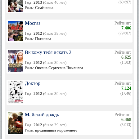
Год:
2013
(было 40 лет)
(60 697)
Роль:
Семёновна
Мосгаз
Рейтинг:
7.406
Год:
2012
(было 39 лет)
(79 607)
Роль:
Потапова
Выхожу тебя искать 2
Рейтинг:
6.625
Год:
2012
(было 39 лет)
(1 303)
Роль:
Оксана Сергеевна Никонова
Доктор
Рейтинг:
7.124
Год:
2012
(было 39 лет)
(1 046)
Майский дождь
Рейтинг:
6.468
Год:
2012
(было 39 лет)
(3 913)
Роль:
продавщица мороженого