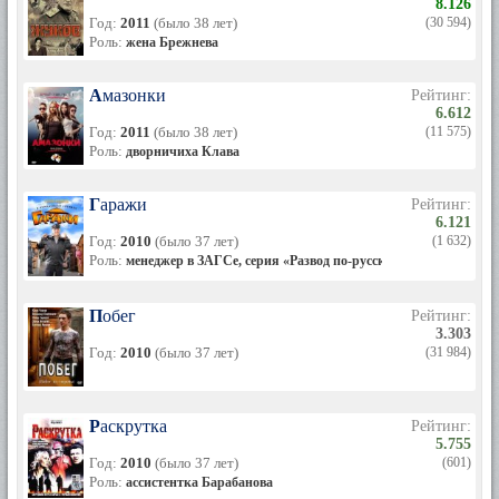
8.126
Год:
2011
(было 38 лет)
(30 594)
Роль:
жена Брежнева
Амазонки
Рейтинг:
6.612
Год:
2011
(было 38 лет)
(11 575)
Роль:
дворничиха Клава
Гаражи
Рейтинг:
6.121
Год:
2010
(было 37 лет)
(1 632)
Роль:
менеджер в ЗАГСе, серия «Развод по-русски»
Побег
Рейтинг:
3.303
Год:
2010
(было 37 лет)
(31 984)
Раскрутка
Рейтинг:
5.755
Год:
2010
(было 37 лет)
(601)
Роль:
ассистентка Барабанова