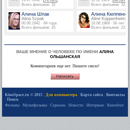
Всего фильмов: 32
Всего фильмов: 32
Алина Шпак
Алина Кюппенхе
Alina Szpak
Aline Küppenheim
00.00.1942 · 84 года
10.08.1969 · 56 лет
Всего фильмов: 25
Всего фильмов: 22
ВАШЕ МНЕНИЕ О ЧЕЛОВЕКЕ ПО ИМЕНИ
АЛИНА
ОЛЬШАНСКАЯ
Комментариев еще нет. Пишите смело!
KinoSpace.ru © 2015
|
Для компьютера
|
Карта сайта
|
Контакты
|
Поиск
Фильмы
|
Мультфильмы
|
Сериалы
|
Новости
|
Интервью
|
Киноблог