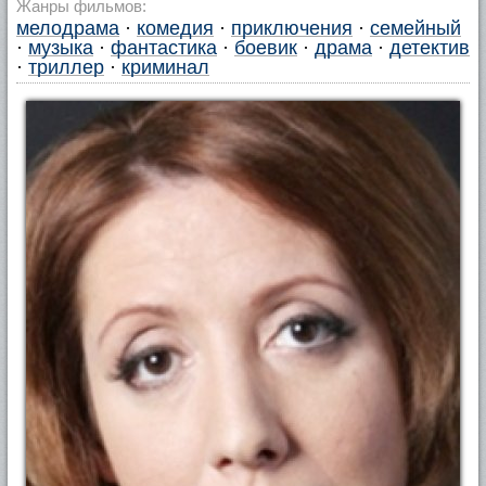
Жанры фильмов:
мелодрама
·
комедия
·
приключения
·
семейный
·
музыка
·
фантастика
·
боевик
·
драма
·
детектив
·
триллер
·
криминал