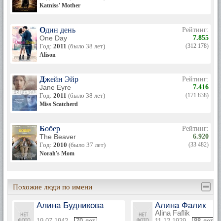
Katniss' Mother
Один день
Рейтинг:
One Day
7.855
Год:
2011
(было 38 лет)
(312 178)
Alison
Джейн Эйр
Рейтинг:
Jane Eyre
7.416
Год:
2011
(было 38 лет)
(171 838)
Miss Scatcherd
Бобер
Рейтинг:
The Beaver
6.920
Год:
2010
(было 37 лет)
(33 482)
Norah's Mom
Похожие люди по имени
Алина Будникова
Алина Фалик
Alina Faflik
19.07.1942 ·
70 лет
11.12.1929 ·
88 лет