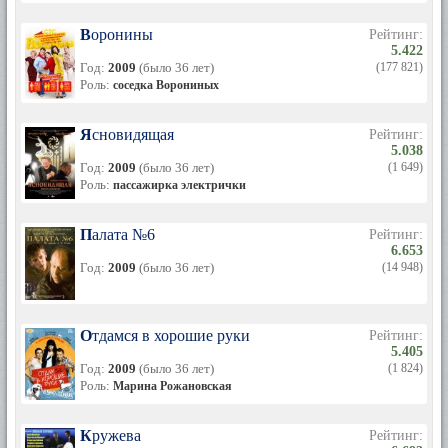
Воронины
Рейтинг:
5.422
Год:
2009
(было 36 лет)
(177 821)
Роль:
соседка Ворониных
Ясновидящая
Рейтинг:
5.038
Год:
2009
(было 36 лет)
(1 649)
Роль:
пассажирка электрички
Палата №6
Рейтинг:
6.653
Год:
2009
(было 36 лет)
(14 948)
Отдамся в хорошие руки
Рейтинг:
5.405
Год:
2009
(было 36 лет)
(1 824)
Роль:
Марина Рожановская
Кружева
Рейтинг: