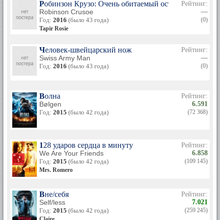
Робинзон Крузо: Очень обитаемый остров
Рейтинг:
Robinson Crusoe
—
Год:
2016
(было 43 года)
(0)
Tapir Rosie
Человек-швейцарский нож
Рейтинг:
Swiss Army Man
—
Год:
2016
(было 43 года)
(0)
Волна
Рейтинг:
Bølgen
6.591
Год:
2015
(было 42 года)
(72 368)
128 ударов сердца в минуту
Рейтинг:
We Are Your Friends
6.858
Год:
2015
(было 42 года)
(109 145)
Mrs. Romero
Вне/себя
Рейтинг:
Self/less
7.021
Год:
2015
(было 42 года)
(259 245)
Claire