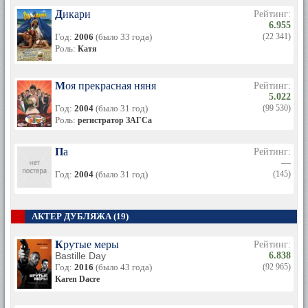
Дикари
Рейтинг:
6.955
Год:
2006
(было 33 года)
(22 341)
Роль:
Катя
Моя прекрасная няня
Рейтинг:
5.022
Год:
2004
(было 31 год)
(99 530)
Роль:
регистратор ЗАГСа
Па
Рейтинг:
—
Год:
2004
(было 31 год)
(145)
АКТЕР ДУБЛЯЖА (19)
Крутые меры
Рейтинг:
Bastille Day
6.838
Год:
2016
(было 43 года)
(92 965)
Karen Dacre