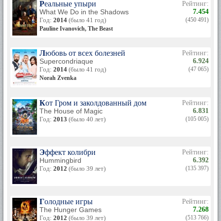
Реальные упыри
Рейтинг:
What We Do in the Shadows
7.454
Год:
2014
(было 41 год)
(450 491)
Pauline Ivanovich, The Beast
Любовь от всех болезней
Рейтинг:
Supercondriaque
6.924
Год:
2014
(было 41 год)
(47 065)
Norah Zvenka
Кот Гром и заколдованный дом
Рейтинг:
The House of Magic
6.831
Год:
2013
(было 40 лет)
(105 005)
Эффект колибри
Рейтинг:
Hummingbird
6.392
Год:
2012
(было 39 лет)
(135 397)
Голодные игры
Рейтинг:
The Hunger Games
7.268
Год:
2012
(было 39 лет)
(513 766)