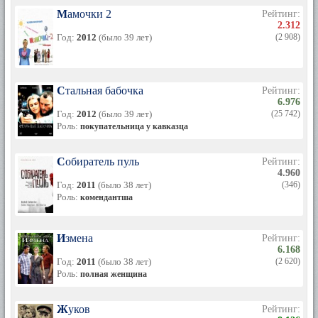
Мамочки 2
Рейтинг:
2.312
Год:
2012
(было 39 лет)
(2 908)
Стальная бабочка
Рейтинг:
6.976
Год:
2012
(было 39 лет)
(25 742)
Роль:
покупательница у кавказца
Собиратель пуль
Рейтинг:
4.960
Год:
2011
(было 38 лет)
(346)
Роль:
комендантша
Измена
Рейтинг:
6.168
Год:
2011
(было 38 лет)
(2 620)
Роль:
полная женщина
Жуков
Рейтинг: