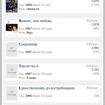
6.693
Год:
2008
(было 35 лет)
(1 310)
Роль:
гинеколог
Важнее, чем любовь
Рейтинг:
5.859
Год:
2007
(было 34 года)
(481)
Роль:
Вера
Сокровище
Рейтинг:
4.902
Год:
2007
(было 34 года)
(225)
Таксистка 4
Рейтинг:
5.591
Год:
2007
(было 34 года)
(418)
Роль:
Тамара
Единственному, до востребования
Рейтинг:
—
Год:
2006
(было 33 года)
(54)