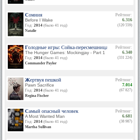
Сомния
Рейтинг:
Before I Wake
6.316
Год:
2014
(было 41 год)
(120 559)
Natalie
Голодные игры: Сойка-пересмешница. Часть I
Рейтинг:
The Hunger Games: Mockingjay - Part 1
6.340
Год:
2014
(было 41 год)
(331 224)
Commander Paylor
Жертвуя пешкой
Рейтинг:
Pawn Sacrifice
7.014
Год:
2014
(было 41 год)
(67 827)
Regina Fischer
Самый опасный человек
Рейтинг:
A Most Wanted Man
6.681
Год:
2014
(было 41 год)
(38 987)
Martha Sullivan