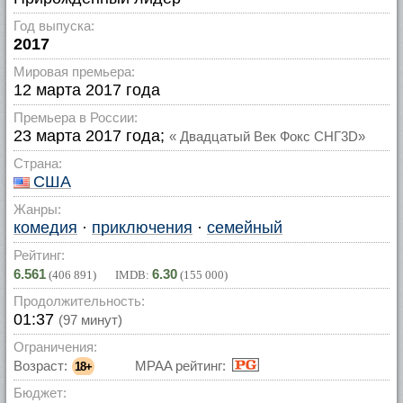
Год выпуска:
2017
Мировая премьера:
12 марта 2017 года
Премьера в России:
23 марта 2017 года;
« Двадцатый Век Фокс СНГ3D»
Страна:
США
Жанры:
комедия
·
приключения
·
семейный
Рейтинг:
6.561
6.30
(
406 891
) IMDB:
(
155 000
)
Продолжительность:
01:37
(97 минут)
Ограничения:
Возраст:
MPAA рейтинг:
18+
Бюджет: