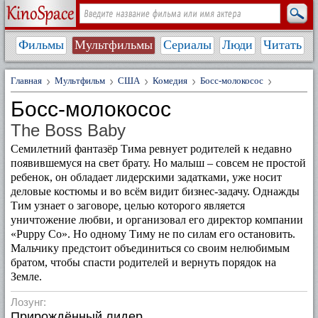
Фильмы
Мультфильмы
Сериалы
Люди
Читать
Главная
Мультфильм
США
Комедия
Босс-молокосос
Босс-молокосос
The Boss Baby
Семилетний фантазёр Тима ревнует родителей к недавно
появившемуся на свет брату. Но малыш – совсем не простой
ребенок, он обладает лидерскими задатками, уже носит
деловые костюмы и во всём видит бизнес-задачу. Однажды
Тим узнает о заговоре, целью которого является
уничтожение любви, и организовал его директор компании
«Puppy Co». Но одному Тиму не по силам его остановить.
Мальчику предстоит объединиться со своим нелюбимым
братом, чтобы спасти родителей и вернуть порядок на
Земле.
Лозунг:
Прирождённый лидер