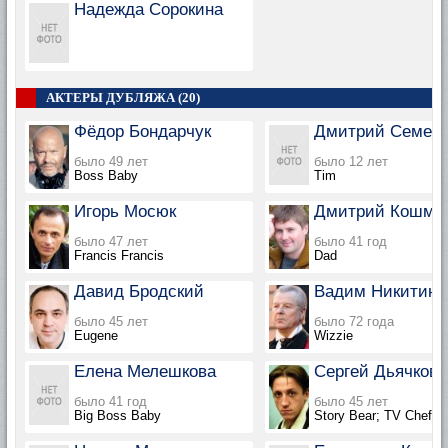
Надежда Сорокина
АКТЕРЫ ДУБЛЯЖА (20)
Фёдор Бондарчук
Дмитрий Семен
было 49 лет
было 12 лет
Boss Baby
Tim
Игорь Мосюк
Дмитрий Кошми
было 47 лет
было 41 год
Francis Francis
Dad
Давид Бродский
Вадим Никитин
было 45 лет
было 72 года
Eugene
Wizzie
Елена Мелешкова
Сергей Дьячков
было 41 год
было 45 лет
Big Boss Baby
Story Bear; TV Chef; A