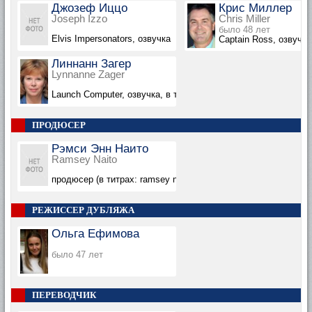
Джозеф Иццо
Крис Миллер
Joseph Izzo
Chris Miller
было 48 лет
Elvis Impersonators, озвучка
Captain Ross, озвучка
Линнанн Загер
Lynnanne Zager
Launch Computer, озвучка, в титрах не указана
ПРОДЮСЕР
Рэмси Энн Наито
Ramsey Naito
продюсер (в титрах: ramsey naito) (produced by) (p.g.a.)
РЕЖИССЕР ДУБЛЯЖА
Ольга Ефимова
было 47 лет
ПЕРЕВОДЧИК