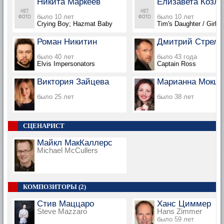
Никита Маркеев
Елизавета Козло
было 10 лет
было 10 лет
Crying Boy; Hazmat Baby
Tim's Daughter / Girl
Роман Никитин
Дмитрий Стрелк
было 40 лет
было 43 года
Elvis Impersonators
Captain Ross
Виктория Зайцева
Марианна Мокш
было 25 лет
было 38 лет
СЦЕНАРИСТ
Майкл МакКаллерс
Michael McCullers
КОМПОЗИТОРЫ (2)
Стив Маццаро
Ханс Циммер
Steve Mazzaro
Hans Zimmer
было 59 лет