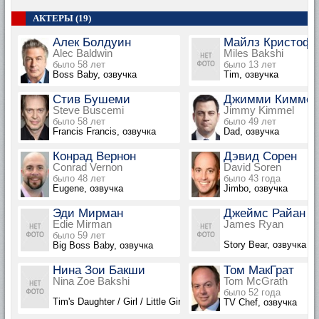
АКТЕРЫ (19)
Алек Болдуин
Майлз Кристофе
Alec Baldwin
Miles Bakshi
было 58 лет
было 13 лет
Boss Baby, озвучка
Tim, озвучка
Стив Бушеми
Джимми Киммел
Steve Buscemi
Jimmy Kimmel
было 58 лет
было 49 лет
Francis Francis, озвучка
Dad, озвучка
Конрад Вернон
Дэвид Сорен
Conrad Vernon
David Soren
было 48 лет
было 43 года
Eugene, озвучка
Jimbo, озвучка
Эди Мирман
Джеймс Райан
Edie Mirman
James Ryan
было 59 лет
Story Bear, озвучка
Big Boss Baby, озвучка
Нина Зои Бакши
Том МакГрат
Nina Zoe Bakshi
Tom McGrath
было 52 года
Tim's Daughter / Girl / Little Girl, озвучка
TV Chef, озвучка