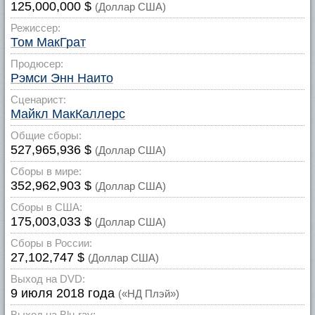
125,000,000 $
(Доллар США)
Режиссер:
Том МакГрат
Продюсер:
Рэмси Энн Наито
Сценарист:
Майкл МакКаллерс
Общие сборы:
527,965,936 $
(Доллар США)
Сборы в мире:
352,962,903 $
(Доллар США)
Сборы в США:
175,003,033 $
(Доллар США)
Сборы в России:
27,102,747 $
(Доллар США)
Выход на DVD:
9 июля 2018 года
(«НД Плэй»)
Выход на Blu-ray: