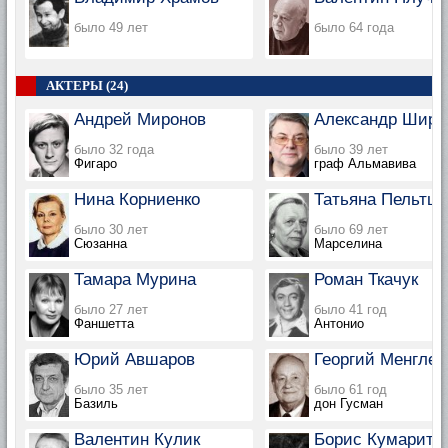
было 49 лет
было 64 года
АКТЕРЫ (24)
Андрей Миронов
Александр Ширв
было 32 года
было 39 лет
Фигаро
граф Альмавива
Нина Корниенко
Татьяна Пельтце
было 30 лет
было 69 лет
Сюзанна
Марселина
Тамара Мурина
Роман Ткачук
было 27 лет
было 41 год
Фаншетта
Антонио
Юрий Авшаров
Георгий Менглет
было 35 лет
было 61 год
Базиль
дон Гусман
Валентин Кулик
Борис Кумарито