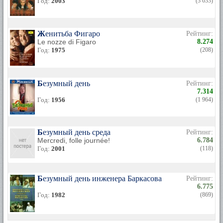
Год:
2003
(3 633)
Женитьба Фигаро
Рейтинг:
Le nozze di Figaro
8.274
Год:
1975
(208)
Безумный день
Рейтинг:
7.314
Год:
1956
(1 964)
Безумный день среда
Рейтинг:
Mercredi, folle journée!
6.784
Год:
2001
(118)
Безумный день инженера Баркасова
Рейтинг:
6.775
Год:
1982
(869)