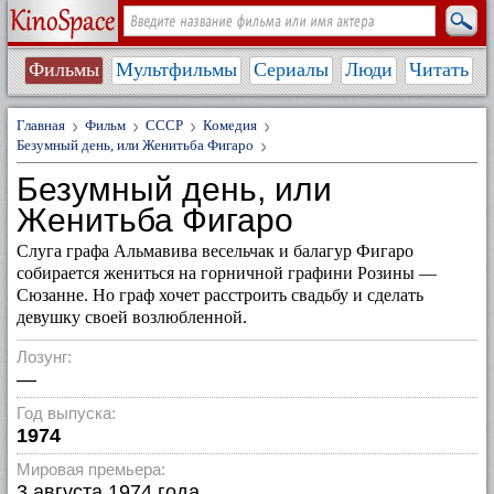
Фильмы
Мультфильмы
Сериалы
Люди
Читать
Главная
Фильм
СССР
Комедия
Безумный день, или Женитьба Фигаро
Безумный день, или
Женитьба Фигаро
Слуга графа Альмавива весельчак и балагур Фигаро
собирается жениться на горничной графини Розины —
Сюзанне. Но граф хочет расстроить свадьбу и сделать
девушку своей возлюбленной.
Лозунг:
—
Год выпуска:
1974
Мировая премьера:
3 августа 1974 года