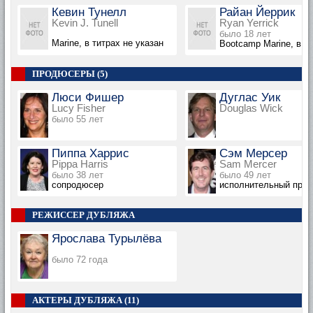
Кевин Тунелл
Райан Йеррик
Kevin J. Tunell
Ryan Yerrick
было 18 лет
Marine, в титрах не указан
Bootcamp Marine, в ти
ПРОДЮСЕРЫ (5)
Люси Фишер
Дуглас Уик
Lucy Fisher
Douglas Wick
было 55 лет
Пиппа Харрис
Сэм Мерсер
Pippa Harris
Sam Mercer
было 38 лет
было 49 лет
сопродюсер
исполнительный про
РЕЖИССЕР ДУБЛЯЖА
Ярослава Турылёва
было 72 года
АКТЕРЫ ДУБЛЯЖА (11)