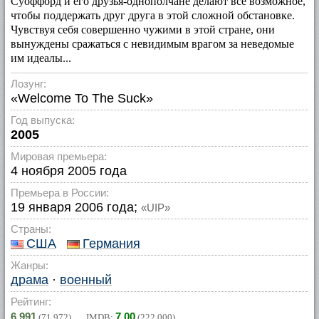
Суоффорд и его друзья-однополчане делают все возможное,
чтобы поддержать друг друга в этой сложной обстановке.
Чувствуя себя совершенно чужими в этой стране, они
вынуждены сражаться с невидимым врагом за неведомые
им идеалы...
Лозунг:
«Welcome To The Suck»
Год выпуска:
2005
Мировая премьера:
4 ноября 2005 года
Премьера в России:
19 января 2006 года;
«UIP»
Страны:
США
Германия
Жанры:
драма
·
военный
Рейтинг:
6.991
7.00
(
71 972
) IMDB:
(
222 000
)