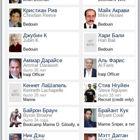
Кристиан Рив
Майк Акрави
Christian Reeve
Mike Akrawi
Bedouin
Bedouin
Джубин К
Хари Бали
Jubin K
Hari Bali
Bedouin
Bedouin
Аммар Дарайсе
Аль Фарис
Ammar Daraiseh
Al Faris
было 35 лет
Iraqi Officer
Iraqi Officer
Кеннет ЛаШапель
Стив Нгуйен
Kenneth Lachapelle
Steve Nguyen
было 28 лет
было 18 лет
Marine
Recruit (credit only)
Байрон Браун
Брайант Кук
Byron Browne
Bryant Cook
было 34 года
Marine Sniper, в титра
Bootcamp Marine D. Giloolly, в титрах не указан
Ник Дэш
Мэтт Дагган