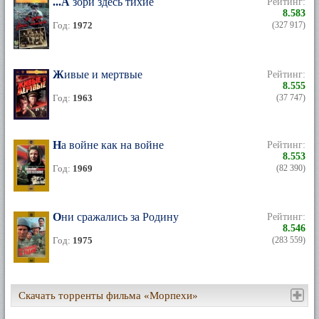
...А зори здесь тихие
Рейтинг:
8.583
Год:
1972
(327 917)
Живые и мертвые
Рейтинг:
8.555
Год:
1963
(37 747)
На войне как на войне
Рейтинг:
8.553
Год:
1969
(82 390)
Они сражались за Родину
Рейтинг:
8.546
Год:
1975
(283 559)
Скачать торренты фильма «Морпехи»