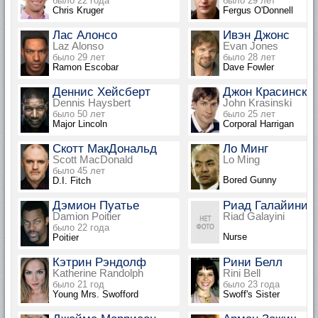
было 22 года
было 29 лет
Chris Kruger
Fergus O'Donnell
Лас Алонсо
Ивэн Джонс
Laz Alonso
Evan Jones
было 29 лет
было 28 лет
Ramon Escobar
Dave Fowler
Деннис Хейсберт
Джон Красински
Dennis Haysbert
John Krasinski
было 50 лет
было 25 лет
Major Lincoln
Corporal Harrigan
Скотт МакДональд
Ло Минг
Scott MacDonald
Lo Ming
было 45 лет
Bored Gunny
D.I. Fitch
Дэмион Пуатье
Риад Галайини
Damion Poitier
Riad Galayini
было 22 года
Nurse
Poitier
Кэтрин Рэндолф
Рини Белл
Katherine Randolph
Rini Bell
было 21 год
было 23 года
Young Mrs. Swofford
Swoff's Sister