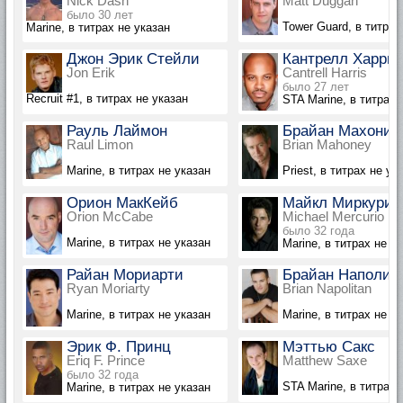
Nick Dash
Matt Duggan
было 30 лет
Tower Guard, в титрах
Marine, в титрах не указан
Джон Эрик Стейли
Кантрелл Харри
Jon Erik
Cantrell Harris
было 27 лет
Recruit #1, в титрах не указан
STA Marine, в титрах 
Рауль Лаймон
Брайан Махони
Raul Limon
Brian Mahoney
Marine, в титрах не указан
Priest, в титрах не ук
Орион МакКейб
Майкл Миркурио
Orion McCabe
Michael Mercurio
было 32 года
Marine, в титрах не указан
Marine, в титрах не у
Райан Мориарти
Брайан Наполит
Ryan Moriarty
Brian Napolitan
Marine, в титрах не указан
Marine, в титрах не у
Эрик Ф. Принц
Мэттью Сакс
Eriq F. Prince
Matthew Saxe
было 32 года
STA Marine, в титрах 
Marine, в титрах не указан