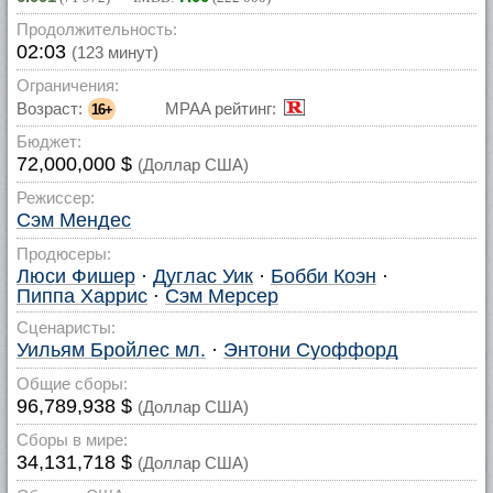
Продолжительность:
02:03
(123 минут)
Ограничения:
Возраст:
MPAA рейтинг:
16+
Бюджет:
72,000,000 $
(Доллар США)
Режиссер:
Сэм Мендес
Продюсеры:
Люси Фишер
·
Дуглас Уик
·
Бобби Коэн
·
Пиппа Харрис
·
Сэм Мерсер
Сценаристы:
Уильям Бройлес мл.
·
Энтони Суоффорд
Общие сборы:
96,789,938 $
(Доллар США)
Сборы в мире:
34,131,718 $
(Доллар США)