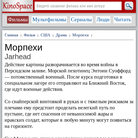
Фильмы
Мультфильмы
Сериалы
Люди
Читать
Главная
Фильм
США
Драма
Морпехи
Морпехи
Jarhead
Действие картины разворачивается во время войны в
Персидском заливе. Морской пехотинец Энтони Суоффорд
— потомственный военный. После курса подготовки в
специальном лагере его отправляют на Ближний Восток,
где идут военные действия.
Со снайперской винтовкой в руках и с тяжелым рюкзаком за
плечами ему предстоит проделать нелегкий путь по
пустыне, где нет спасения от невыносимой жары и
иракских солдат, которые в любую минуту могут появиться
на горизонте.