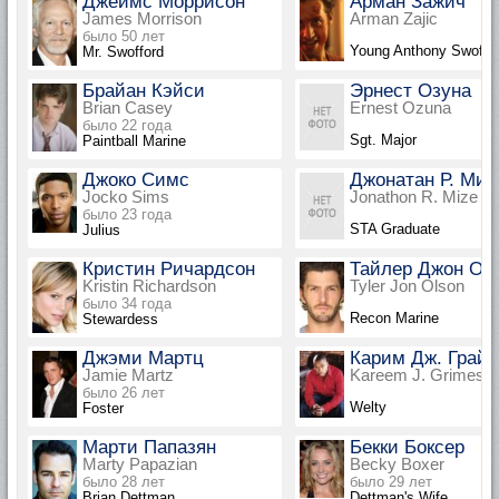
Джеймс Моррисон
Арман Зажич
James Morrison
Arman Zajic
было 50 лет
Young Anthony Swoffo
Mr. Swofford
Брайан Кэйси
Эрнест Озуна
Brian Casey
Ernest Ozuna
было 22 года
Sgt. Major
Paintball Marine
Джоко Симс
Джонатан Р. Миц
Jocko Sims
Jonathon R. Mize
было 23 года
STA Graduate
Julius
Кристин Ричардсон
Тайлер Джон Ол
Kristin Richardson
Tyler Jon Olson
было 34 года
Recon Marine
Stewardess
Джэми Мартц
Карим Дж. Грай
Jamie Martz
Kareem J. Grimes
было 26 лет
Welty
Foster
Марти Папазян
Бекки Боксер
Marty Papazian
Becky Boxer
было 28 лет
было 29 лет
Brian Dettman
Dettman's Wife