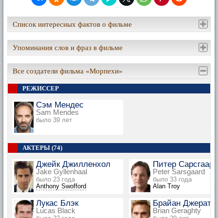
Список интересных фактов о фильме
Упоминания слов и фраз в фильме
Все создатели фильма «Морпехи»
РЕЖИССЕР
Сэм Мендес
Sam Mendes
было 39 лет
АКТЕРЫ (74)
Джейк Джилленхол
Питер Сарсгаар
Jake Gyllenhaal
Peter Sarsgaard
было 23 года
было 33 года
Anthony Swofford
Alan Troy
Лукас Блэк
Брайан Джерати
Lucas Black
Brian Geraghty