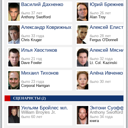
Василий Дахненко
Юрий Брежнев
было 37 лет
было 26 лет
Anthony Swofford
Alan Troy
Александр Коврижных
Алексей Елистр
было 33 года
было 28 лет
Chris Kruger
Fergus O'Donnell
Илья Хвостиков
Алексей Мясник
было 21 год
было 32 года
Dave Fowler
Lt. Col. Kazinski
Михаил Тихонов
Алёна Ивченко
было 23 года
было 30 лет
Corporal Harrigan
СЦЕНАРИСТЫ (2)
Уильям Бройлес мл.
Энтони Суоффо
William Broyles Jr.
Anthony Swofford
было 60 лет
было 34 года
книга