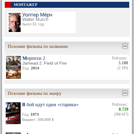
МОНТАЖЕР
Уолтер Мёрч
Walter Murch
было 61 год
Похожие фильмы по названию
Морпехи 2
Рейтинг:
Jarhead 2: Field of Fire
5.188
Год:
2014
(2 195)
Похожие фильмы по жанру
В бой идут одни «старики»
Рейтинг:
8.729
Год:
1973
(566 417)
Бюджет: 500,000 $