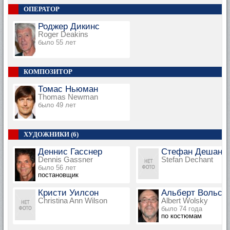
ОПЕРАТОР
Роджер Дикинс
Roger Deakins
было 55 лет
КОМПОЗИТОР
Томас Ньюман
Thomas Newman
было 49 лет
ХУДОЖНИКИ (6)
Деннис Гасснер
Стефан Дешан
Dennis Gassner
Stefan Dechant
было 56 лет
постановщик
Кристи Уилсон
Альберт Вольск
Christina Ann Wilson
Albert Wolsky
было 74 года
по костюмам