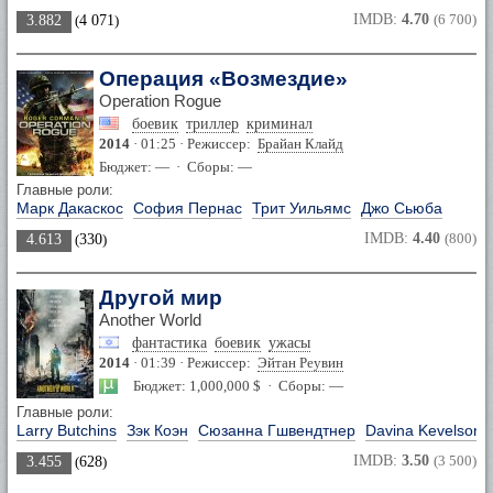
IMDB:
4.70
(6 700)
3.882
(
4 071
)
Операция «Возмездие»
Operation Rogue
боевик
триллер
криминал
2014
· 01:25 · Режиссер:
Брайан Клайд
Бюджет: — · Сборы: —
Главные роли:
Марк Дакаскос
София Пернас
Трит Уильямс
Джо Сьюба
IMDB:
4.40
(800)
4.613
(
330
)
Другой мир
Another World
фантастика
боевик
ужасы
2014
· 01:39 · Режиссер:
Эйтан Реувин
Бюджет: 1,000,000 $ · Сборы: —
Главные роли:
Larry Butchins
Зэк Коэн
Сюзанна Гшвендтнер
Davina Kevelson
IMDB:
3.50
(3 500)
3.455
(
628
)