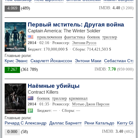
IMDB:
4.40
(3 200)
4.069
(
489
)
Первый мститель: Другая война
Captain America: The Winter Soldier
приключения
фантастика
боевик
триллер
2014
· 02:16 · Режиссер:
Энтони Руссо
Бюджет: 170,000,000 $ · Сборы: 714,421,503 $
Главные роли:
Крис Эванс
Скарлетт Йоханссон
Энтони Маки
Себастиан Стэн
IMDB:
7.70
(959 000)
7.267
(
361 789
)
Наёмные убийцы
Contract Killers
боевик
триллер
криминал
2014
· 01:35 · Режиссер:
Мэтью Джон Пирсон
Бюджет: — · Сборы: —
Главные роли:
Ричард С Александр
Даллас Барнетт
Рени Катальдо
Kerry Gla
IMDB:
3.40
(482)
0.000
(
58
)