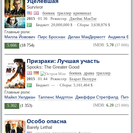
Уцелевшая
Survivor
боевик
триллер
криминал
2015
· 01:36 · Режиссер:
Джеймс МакТиг
Бюджет: 20,000,000 $ · Сборы: 3,638,976 $
Главные роли:
Милла Йовович
Пирс Броснан
Дилан МакДермотт
Анджела Бас
IMDB:
5.70
(37 000)
5.666
(
18 754
)
Призраки: Лучшая участь
Spooks: The Greater Good
боевик
драма
триллер
2015
· 01:44 · Режиссер:
Бхарат Наллури
Бюджет: — · Сборы: 5,161,464 $
Главные роли:
Майкл Уилдман
Таппенс Мидлтон
Джеффри Стретфилд
Питер
IMDB:
6.20
(25 000)
5.302
(
1 353
)
Особо опасна
Barely Lethal