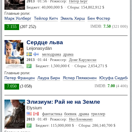
2013
· 01:56 · Режиссер:
Питер Берг
Бюджет: 40,000,000 $ · Сборы: 154,802,912 $
Главные роли:
Марк Уолберг
Тейлор Китч
Эмиль Хирш
Бен Фостер
IMDB:
7.50
(321 000)
7.155
(
207 252
)
Сердце льва
Leijonasydän
мелодрама
драма
2013
· 01:44 · Режиссер:
Доме Карукоски
Бюджет: 1,500,000 € · Сборы: 2,654,271 $
Главные роли:
Петер Францен
Лаура Бирн
Яспер Пяякконен
Юсуфа Сидибе
IMDB:
7.00
(4 400)
7.050
(
3 058
)
Элизиум: Рай не на Земле
Elysium
фантастика
боевик
драма
триллер
2013
· 01:49 · Режиссер:
Нил Бломкамп
Бюджет: 115,000,000 $ · Сборы: 286,140,700 $