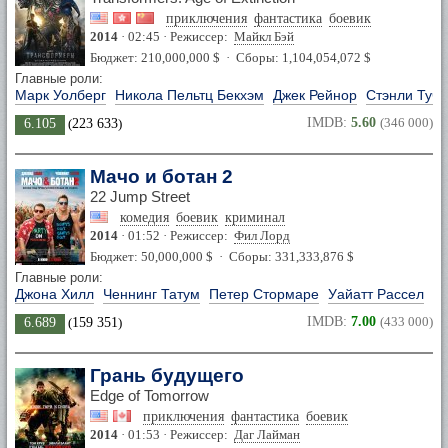
приключения
фантастика
боевик
2014
· 02:45 · Режиссер:
Майкл Бэй
Бюджет: 210,000,000 $ · Сборы: 1,104,054,072 $
Главные роли:
Марк Уолберг
Никола Пельтц Бекхэм
Джек Рейнор
Стэнли Тучч
IMDB:
5.60
(346 000)
6.105
(
223 633
)
Мачо и ботан 2
22 Jump Street
комедия
боевик
криминал
2014
· 01:52 · Режиссер:
Фил Лорд
Бюджет: 50,000,000 $ · Сборы: 331,333,876 $
Главные роли:
Джона Хилл
Ченнинг Татум
Петер Стормаре
Уайатт Рассел
IMDB:
7.00
(433 000)
6.689
(
159 351
)
Грань будущего
Edge of Tomorrow
приключения
фантастика
боевик
2014
· 01:53 · Режиссер:
Даг Лайман