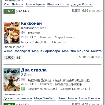
Главные роли:
Мэтт Дэймон
Алиси Брага
Шарлто Копли
Джоди Фостер
IMDB:
6.60
(488 000)
6.633
(
242 147
)
Кекконен
Kekkonen tulee!
комедия
2013
· 01:25 · Режиссер:
Марья Пююкко
Бюджет: 1,440,000 € · Сборы: —
Главные роли:
Wilma Rosenqvist
Мерья Лариваара
Марьяна Майяла
Конста 
IMDB:
5.50
(448)
0.000
(
92
)
Два ствола
2 Guns
комедия
боевик
драма
триллер
криминал
2013
· 01:49 · Режиссер:
Бальтасар Кормакур
Бюджет: 61,000,000 $ · Сборы: 131,940,411 $
Главные роли:
Дензел Вашингтон
Марк Уолберг
Пола Пэттон
Билл Пэкстон
IMDB:
6.70
(236 000)
7.084
(
134 687
)