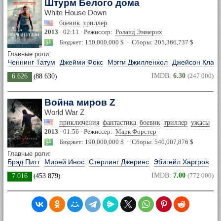
Штурм Белого дома
White House Down
боевик
триллер
2013
· 02:11 · Режиссер:
Роланд Эммерих
Бюджет: 150,000,000 $ · Сборы: 205,366,737 $
Главные роли:
Ченнинг Татум
Джейми Фокс
Мэгги Джилленхол
Джейсон Кларк
IMDB:
6.30
(247 000)
6.626
(
88 630
)
Война миров Z
World War Z
приключения
фантастика
боевик
триллер
ужасы
2013
· 01:56 · Режиссер:
Марк Форстер
Бюджет: 190,000,000 $ · Сборы: 540,007,876 $
Главные роли:
Брэд Питт
Мирей Инос
Стерлинг Джеринс
Эбигейл Харгров
IMDB:
7.00
(772 000)
7.016
(
453 879
)