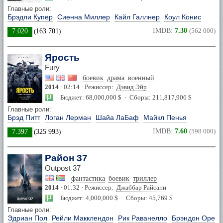
Главные роли:
Брэдли Купер
Сиенна Миллер
Кайл Галлнер
Коул Конис
IMDB:
7.30
(562 000)
7.020
(
163 701
)
Ярость
Fury
боевик
драма
военный
2014
· 02:14 · Режиссер:
Дэвид Эйр
Бюджет: 68,000,000 $ · Сборы: 211,817,906 $
Главные роли:
Брэд Питт
Логан Лерман
Шайа ЛаБаф
Майкл Пенья
IMDB:
7.60
(598 000)
7.397
(
325 993
)
Район 37
Outpost 37
фантастика
боевик
триллер
2014
· 01:32 · Режиссер:
Джаббар Райсани
Бюджет: 4,000,000 $ · Сборы: 45,769 $
Главные роли:
Эдриан Пол
Рейли Макклендон
Рик Раванелло
Брэндон Оре