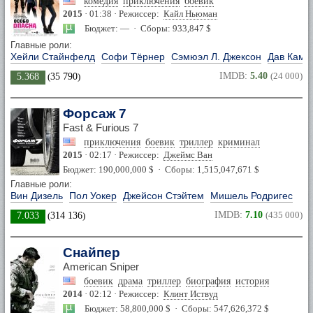
комедия
приключения
боевик
2015
· 01:38 · Режиссер:
Кайл Ньюман
Бюджет: — · Сборы: 933,847 $
Главные роли:
Хейли Стайнфелд
Софи Тёрнер
Сэмюэл Л. Джексон
Дав Каме
IMDB:
5.40
(24 000)
5.368
(
35 790
)
Форсаж 7
Fast & Furious 7
приключения
боевик
триллер
криминал
2015
· 02:17 · Режиссер:
Джеймс Ван
Бюджет: 190,000,000 $ · Сборы: 1,515,047,671 $
Главные роли:
Вин Дизель
Пол Уокер
Джейсон Стэйтем
Мишель Родригес
IMDB:
7.10
(435 000)
7.033
(
314 136
)
Снайпер
American Sniper
боевик
драма
триллер
биография
история
2014
· 02:12 · Режиссер:
Клинт Иствуд
Бюджет: 58,800,000 $ · Сборы: 547,626,372 $