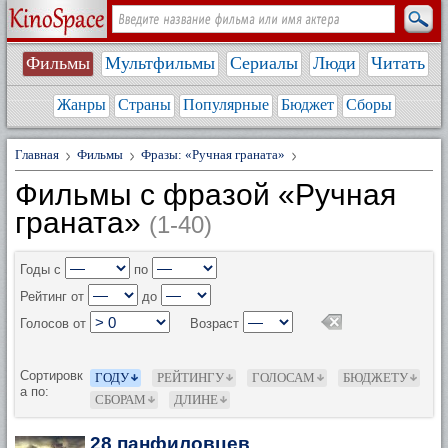
Фильмы
Мультфильмы
Сериалы
Люди
Читать
Жанры
Страны
Популярные
Бюджет
Сборы
Главная
Фильмы
Фразы: «Ручная граната»
Фильмы с фразой «Ручная
граната»
(1-40)
Годы с
по
Рейтинг от
до
Голосов от
Возраст
Сортировк
ГОДУ
РЕЙТИНГУ
ГОЛОСАМ
БЮДЖЕТУ
а по:
СБОРАМ
ДЛИНЕ
28 панфиловцев