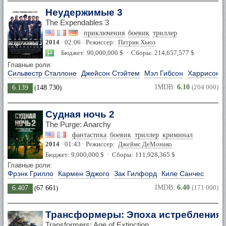
Неудержимые 3
The Expendables 3
приключения
боевик
триллер
2014
· 02:06 · Режиссер:
Патрик Хьюз
Бюджет: 90,000,000 $ · Сборы: 214,657,577 $
Главные роли:
Сильвестр Сталлоне
Джейсон Стэйтем
Мэл Гибсон
Харрисон 
IMDB:
6.10
(204 000)
6.139
(
148 730
)
Судная ночь 2
The Purge: Anarchy
фантастика
боевик
триллер
криминал
2014
· 01:43 · Режиссер:
Джеймс ДеМонако
Бюджет: 9,000,000 $ · Сборы: 111,928,365 $
Главные роли:
Фрэнк Грилло
Кармен Эджого
Зак Гилфорд
Киле Санчес
IMDB:
6.40
(171 000)
6.407
(
67 661
)
Трансформеры: Эпоха истребления
Transformers: Age of Extinction