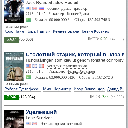
Jack Ryan: Shadow Recruit
боевик
драма
триллер
2013
· 01:45 · Режиссер:
Кеннет Брана
Бюджет: 60,000,000 $ · Сборы: 135,503,748 $
Главные роли:
Крис Пайн
Кира Найтли
Кеннет Брана
Кевин Костнер
IMDB:
6.20
(142 000)
5.637
(
35 838
)
Столетний старик, который вылез в 
Hundraåringen som klev ut genom fönstret och försva
комедия
приключения
2013
· 01:54 · Режиссер:
Феликс Хернгрен
Бюджет: 63,000,000 SEK · Сборы: 51,167,572 $
Главные роли:
Роберт Густафссон
Миа Шерингер
Ивар Викландер
Давид Виб
IMDB:
7.00
(44 000)
7.246
(
125 054
)
Уцелевший
Lone Survivor
боевик
драма
военный