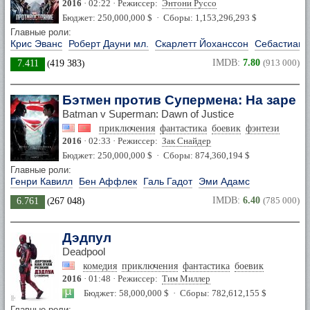
2016
· 02:22 · Режиссер:
Энтони Руссо
Бюджет: 250,000,000 $ · Сборы: 1,153,296,293 $
Главные роли:
Крис Эванс
Роберт Дауни мл.
Скарлетт Йоханссон
Себастиан 
IMDB:
7.80
(913 000)
7.411
(
419 383
)
Бэтмен против Супермена: На заре 
Batman v Superman: Dawn of Justice
приключения
фантастика
боевик
фэнтези
2016
· 02:33 · Режиссер:
Зак Снайдер
Бюджет: 250,000,000 $ · Сборы: 874,360,194 $
Главные роли:
Генри Кавилл
Бен Аффлек
Галь Гадот
Эми Адамс
IMDB:
6.40
(785 000)
6.761
(
267 048
)
Дэдпул
Deadpool
комедия
приключения
фантастика
боевик
2016
· 01:48 · Режиссер:
Тим Миллер
Бюджет: 58,000,000 $ · Сборы: 782,612,155 $
Главные роли: