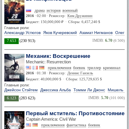
драма
история
военный
2016
· 02:00 · Режиссер:
Ким Дружинин
Бюджет: 150,000,000 ₽ · Сборы: 6,457,240 $
Главные роли:
Александр Устюгов
Яков Кучеревский
Азамат Нигманов
Олег Ф
IMDB:
6.70
(6 500)
7.653
(
230 913
)
Механик: Воскрешение
Mechanic: Resurrection
приключения
боевик
триллер
криминал
2016
· 01:38 · Режиссер:
Деннис Ганзель
Бюджет: 40,000,000 $ · Сборы: 125,729,635 $
Главные роли:
Джейсон Стэйтем
Джессика Альба
Томми Ли Джонс
Мишель Й
IMDB:
5.70
(101 000)
6.123
(
283 623
)
Первый мститель: Противостояние
Captain America: Civil War
приключения
фантастика
боевик