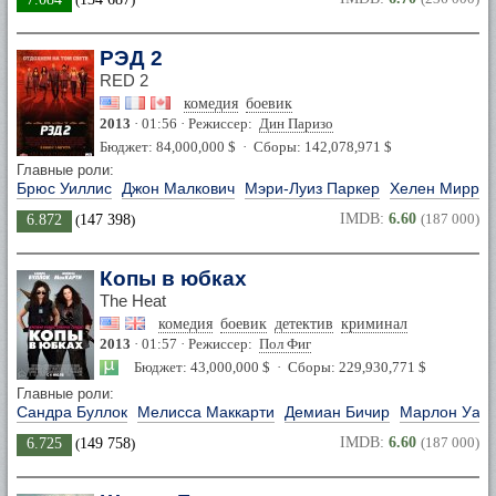
РЭД 2
RED 2
комедия
боевик
2013
· 01:56 · Режиссер:
Дин Паризо
Бюджет: 84,000,000 $ · Сборы: 142,078,971 $
Главные роли:
Брюс Уиллис
Джон Малкович
Мэри-Луиз Паркер
Хелен Мирре
IMDB:
6.60
(187 000)
6.872
(
147 398
)
Копы в юбках
The Heat
комедия
боевик
детектив
криминал
2013
· 01:57 · Режиссер:
Пол Фиг
Бюджет: 43,000,000 $ · Сборы: 229,930,771 $
Главные роли:
Сандра Буллок
Мелисса Маккарти
Демиан Бичир
Марлон Уай
IMDB:
6.60
(187 000)
6.725
(
149 758
)