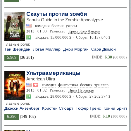
Скауты против зомби
Scouts Guide to the Zombie Apocalypse
комедия
боевик
ужасы
2015
· 01:33 · Режиссер:
Кристофер Лэндон
Бюджет: 15,000,000 $ · Сборы: 16,137,046 $
Главные роли:
Тай Шеридан
Логан Миллер
Джои Морган
Сара Дюмон
IMDB:
6.30
(60 000)
5.969
(
36 281
)
Ультраамериканцы
American Ultra
комедия
фантастика
боевик
триллер
2015
· 01:32 · Режиссер:
Нима Нуризаде
Бюджет: 28,000,000 $ · Сборы: 27,262,374 $
Главные роли:
Джесси Айзенберг
Кристен Стюарт
Тофер Грейс
Конни Бритто
IMDB:
6.10
(100 000)
6.290
(
149 102
)