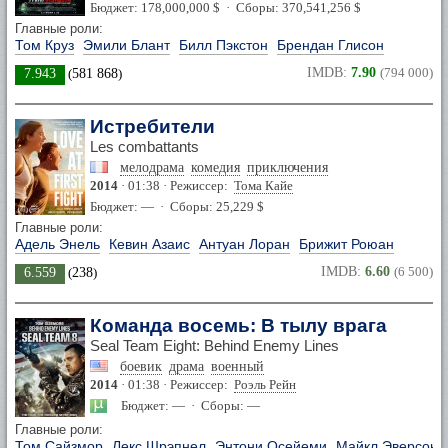
Бюджет: 178,000,000 $ · Сборы: 370,541,256 $
Главные роли:
Том Круз
Эмили Блант
Билл Пэкстон
Брендан Глисон
IMDB:
7.90
(794 000)
7.943
(
581 868
)
Истребители
Les combattants
мелодрама
комедия
приключения
2014
· 01:38 · Режиссер:
Тома Кайе
Бюджет: — · Сборы: 25,229 $
Главные роли:
Адель Энель
Кевин Азаис
Антуан Лоран
Брижит Роюан
IMDB:
6.60
(6 500)
6.559
(
238
)
Команда восемь: В тылу врага
Seal Team Eight: Behind Enemy Lines
боевик
драма
военный
2014
· 01:38 · Режиссер:
Роэль Рейн
Бюджет: — · Сборы: —
Главные роли:
Том Сайзмор
Лекс Шрэпнел
Энтони Осейеми
Майкл Эверсон