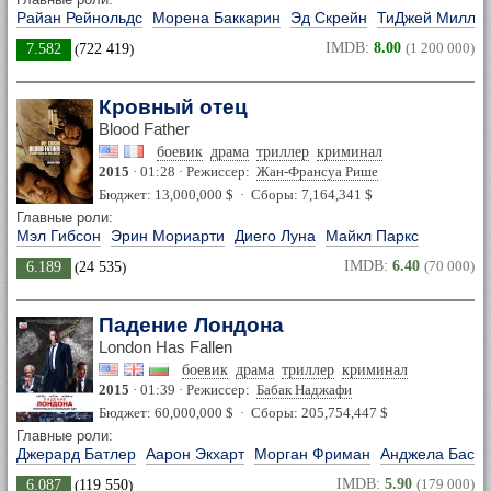
Райан Рейнольдс
Морена Баккарин
Эд Скрейн
ТиДжей Милле
IMDB:
8.00
(1 200 000)
7.582
(
722 419
)
Кровный отец
Blood Father
боевик
драма
триллер
криминал
2015
· 01:28 · Режиссер:
Жан-Франсуа Рише
Бюджет: 13,000,000 $ · Сборы: 7,164,341 $
Главные роли:
Мэл Гибсон
Эрин Мориарти
Диего Луна
Майкл Паркс
IMDB:
6.40
(70 000)
6.189
(
24 535
)
Падение Лондона
London Has Fallen
боевик
драма
триллер
криминал
2015
· 01:39 · Режиссер:
Бабак Наджафи
Бюджет: 60,000,000 $ · Сборы: 205,754,447 $
Главные роли:
Джерард Батлер
Аарон Экхарт
Морган Фриман
Анджела Бассе
IMDB:
5.90
(179 000)
6.087
(
119 550
)