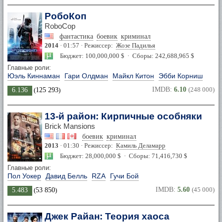
РобоКоп
RoboCop
фантастика
боевик
криминал
2014
· 01:57 · Режиссер:
Жозе Падилья
Бюджет: 100,000,000 $ · Сборы: 242,688,965 $
Главные роли:
Юэль Киннаман
Гари Олдман
Майкл Китон
Эбби Корниш
IMDB:
6.10
(248 000)
6.136
(
125 293
)
13-й район: Кирпичные особняки
Brick Mansions
боевик
криминал
2013
· 01:30 · Режиссер:
Камиль Деламарр
Бюджет: 28,000,000 $ · Сборы: 71,416,730 $
Главные роли:
Пол Уокер
Давид Белль
RZA
Гучи Бой
IMDB:
5.60
(45 000)
5.483
(
53 850
)
Джек Райан: Теория хаоса