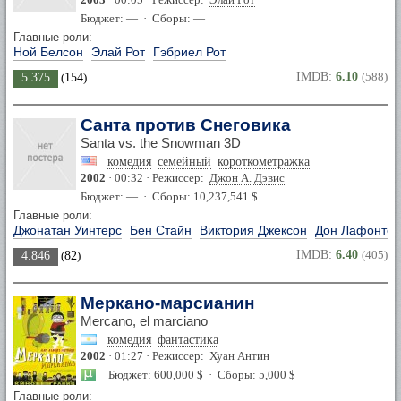
Бюджет: — · Сборы: —
Главные роли:
Ной Белсон
Элай Рот
Гэбриел Рот
IMDB:
6.10
(588)
5.375
(
154
)
Санта против Снеговика
Santa vs. the Snowman 3D
комедия
семейный
короткометражка
2002
· 00:32 · Режиссер:
Джон А. Дэвис
Бюджет: — · Сборы: 10,237,541 $
Главные роли:
Джонатан Уинтерс
Бен Стайн
Виктория Джексон
Дон Лафонтей
IMDB:
6.40
(405)
4.846
(
82
)
Меркано-марсианин
Mercano, el marciano
комедия
фантастика
2002
· 01:27 · Режиссер:
Хуан Антин
Бюджет: 600,000 $ · Сборы: 5,000 $
Главные роли: