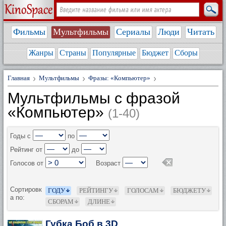
Фильмы
Мультфильмы
Сериалы
Люди
Читать
Жанры
Страны
Популярные
Бюджет
Сборы
Главная
Мультфильмы
Фразы: «Компьютер»
Мультфильмы с фразой
«Компьютер»
(1-40)
Годы с
по
Рейтинг от
до
Голосов от
Возраст
Сортировк
ГОДУ
РЕЙТИНГУ
ГОЛОСАМ
БЮДЖЕТУ
а по:
СБОРАМ
ДЛИНЕ
Губка Боб в 3D