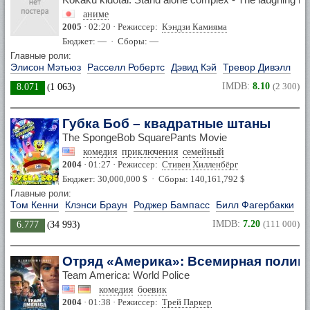
аниме
2005
· 02:20 · Режиссер:
Кэндзи Камияма
Бюджет: — · Сборы: —
Главные роли:
Элисон Мэтьюз
Расселл Робертс
Дэвид Кэй
Тревор Дивэлл
IMDB:
8.10
(2 300)
8.071
(
1 063
)
Губка Боб – квадратные штаны
The SpongeBob SquarePants Movie
комедия
приключения
семейный
2004
· 01:27 · Режиссер:
Стивен Хилленбёрг
Бюджет: 30,000,000 $ · Сборы: 140,161,792 $
Главные роли:
Том Кенни
Клэнси Браун
Роджер Бампасс
Билл Фагербакки
IMDB:
7.20
(111 000)
6.777
(
34 993
)
Отряд «Америка»: Всемирная полиц
Team America: World Police
комедия
боевик
2004
· 01:38 · Режиссер:
Трей Паркер