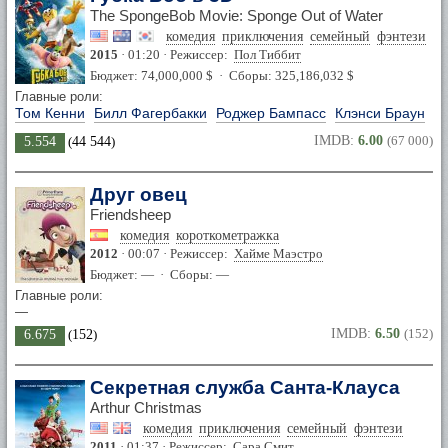
The SpongeBob Movie: Sponge Out of Water
комедия
приключения
семейный
фэнтези
2015
· 01:20 · Режиссер:
Пол Тиббит
Бюджет: 74,000,000 $ · Сборы: 325,186,032 $
Главные роли:
Том Кенни
Билл Фагербакки
Роджер Бампасс
Клэнси Браун
IMDB:
6.00
(67 000)
5.554
(
44 544
)
Друг овец
Friendsheep
комедия
короткометражка
2012
· 00:07 · Режиссер:
Хайме Маэстро
Бюджет: — · Сборы: —
Главные роли:
—
IMDB:
6.50
(152)
6.675
(
152
)
Секретная служба Санта-Клауса
Arthur Christmas
комедия
приключения
семейный
фэнтези
2011
· 01:37 · Режиссер:
Сара Смит