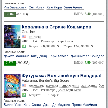
Главные роли:
Риз Уизерспун
Сет Роген
Хью Лори
Уилл Арнетт
IMDB:
6.40
(186 000)
6.604
(
87 603
)
Коралина в Стране Кошмаров
Coraline
фэнтези
2008
· 01:40 · Режиссер:
Генри Селик
Бюджет: 60,000,000 $ · Сборы: 124,596,398 $
Главные роли:
Дакота Фаннинг
Кит Дэвид
Тери Хэтчер
Дженнифер Сондерс
IMDB:
7.80
(295 000)
7.775
(
290 835
)
Футурама: Большой куш Бендера!
Futurama: Bender's Big Score
мелодрама
комедия
приключения
фантастика
боеви
2007
· 01:28 · Режиссер:
Дуэйн Кэри-Хилл
Бюджет: — · Сборы: —
Главные роли:
Билли Уэст
Кэти Сагал
Джон Ди Маджио
Тресс МакНилл