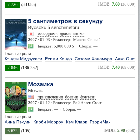
IMDB:
7.60
(36 000)
7.726
(
33 085
)
5 сантиметров в секунду
Byôsoku 5 senchimêtoru
мелодрама
драма
аниме
2007
· 01:03 · Режиссер:
Макото Синкай
Бюджет: 5,000,000 $ · Сборы: —
Главные роли:
Кэндзи Мидзухаси
Ёсими Кондо
Сатоми Ханамура
Аяка Оноэ
IMDB:
7.40
(69 000)
7.846
(
186 252
)
Мозаика
Mosaic
приключения
боевик
фэнтези
2007
· 01:12 · Режиссер:
Рой Аллен Смит
Бюджет: — · Сборы: —
Главные роли:
Анна Пэкуин
Кирби Морроу
Кэм Кларк
Гэрри Чак
IMDB:
5.90
(658)
6.632
(
105
)