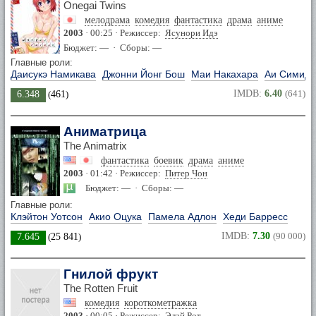
Onegai Twins
мелодрама
комедия
фантастика
драма
аниме
2003
· 00:25 · Режиссер:
Ясунори Идэ
Бюджет: — · Сборы: —
Главные роли:
Даисукэ Намикава
Джонни Йонг Бош
Маи Накахара
Аи Симидз
IMDB:
6.40
(641)
6.348
(
461
)
Аниматрица
The Animatrix
фантастика
боевик
драма
аниме
2003
· 01:42 · Режиссер:
Питер Чон
Бюджет: — · Сборы: —
Главные роли:
Клэйтон Уотсон
Акио Оцука
Памела Адлон
Хеди Барресс
IMDB:
7.30
(90 000)
7.645
(
25 841
)
Гнилой фрукт
The Rotten Fruit
комедия
короткометражка
2003
· 00:05 · Режиссер:
Элай Рот