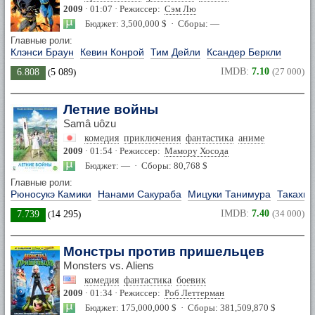
2009
· 01:07 · Режиссер:
Сэм Лю
Бюджет: 3,500,000 $ · Сборы: —
Главные роли:
Клэнси Браун
Кевин Конрой
Тим Дейли
Ксандер Беркли
IMDB:
7.10
(27 000)
6.808
(
5 089
)
Летние войны
Samâ uôzu
комедия
приключения
фантастика
аниме
2009
· 01:54 · Режиссер:
Мамору Хосода
Бюджет: — · Сборы: 80,768 $
Главные роли:
Рюносукэ Камики
Нанами Сакураба
Мицуки Танимура
Такахир
IMDB:
7.40
(34 000)
7.739
(
14 295
)
Монстры против пришельцев
Monsters vs. Aliens
комедия
фантастика
боевик
2009
· 01:34 · Режиссер:
Роб Леттерман
Бюджет: 175,000,000 $ · Сборы: 381,509,870 $