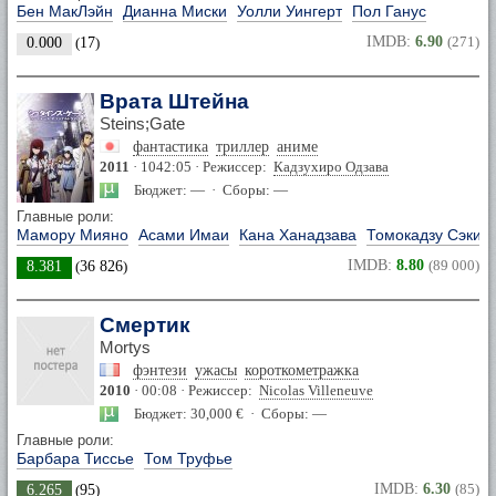
Бен МакЛэйн
Дианна Миски
Уолли Уингерт
Пол Ганус
IMDB:
6.90
(271)
0.000
(
17
)
Врата Штейна
Steins;Gate
фантастика
триллер
аниме
2011
· 1042:05 · Режиссер:
Кадзухиро Одзава
Бюджет: — · Сборы: —
Главные роли:
Мамору Мияно
Асами Имаи
Кана Ханадзава
Томокадзу Сэки
IMDB:
8.80
(89 000)
8.381
(
36 826
)
Смертик
Mortys
фэнтези
ужасы
короткометражка
2010
· 00:08 · Режиссер:
Nicolas Villeneuve
Бюджет: 30,000 € · Сборы: —
Главные роли:
Барбара Тиссье
Том Труфье
IMDB:
6.30
(85)
6.265
(
95
)