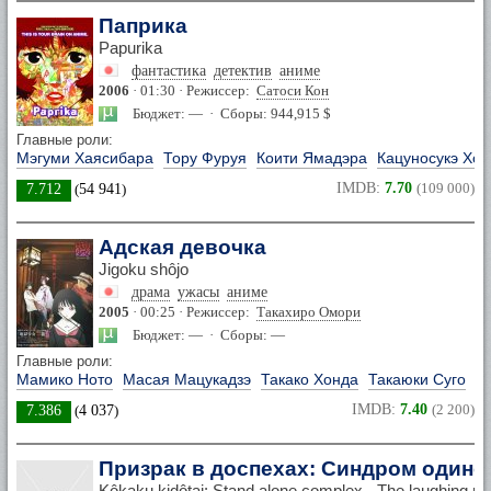
Паприка
Papurika
фантастика
детектив
аниме
2006
· 01:30 · Режиссер:
Сатоси Кон
Бюджет: — · Сборы: 944,915 $
Главные роли:
Мэгуми Хаясибара
Тору Фуруя
Коити Ямадэра
Кацуносукэ Хор
IMDB:
7.70
(109 000)
7.712
(
54 941
)
Адская девочка
Jigoku shôjo
драма
ужасы
аниме
2005
· 00:25 · Режиссер:
Такахиро Омори
Бюджет: — · Сборы: —
Главные роли:
Мамико Ното
Масая Мацукадзэ
Такако Хонда
Такаюки Суго
IMDB:
7.40
(2 200)
7.386
(
4 037
)
Призрак в доспехах: Синдром одино
Kôkaku kidôtai: Stand alone complex - The laughing m