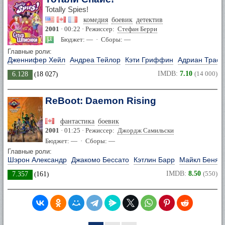
Totally Spies!
комедия
боевик
детектив
2001
· 00:22 · Режиссер:
Стефан Берри
Бюджет: — · Сборы: —
Главные роли:
Дженнифер Хейл
Андреа Тейлор
Кэти Гриффин
Адриан Трасс
IMDB:
7.10
(14 000)
6.128
(
18 027
)
ReBoot: Daemon Rising
фантастика
боевик
2001
· 01:25 · Режиссер:
Джордж Самильски
Бюджет: — · Сборы: —
Главные роли:
Шэрон Александр
Джакомо Бессато
Кэтлин Барр
Майкл Беняе
IMDB:
8.50
(550)
7.357
(
161
)