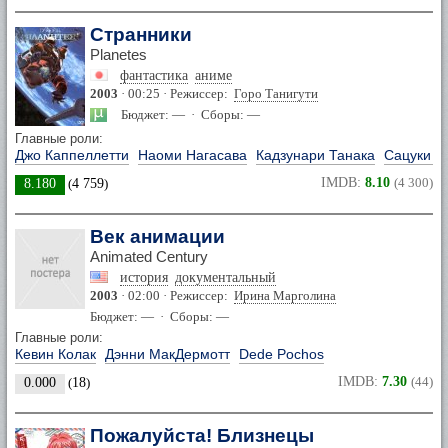
Странники
Planetes
фантастика
аниме
2003
· 00:25 · Режиссер:
Горо Танигути
Бюджет: — · Сборы: —
Главные роли:
Джо Каппеллетти
Наоми Нагасава
Кадзунари Танака
Сацуки Ю
IMDB:
8.10
(4 300)
8.180
(
4 759
)
Век анимации
Animated Century
история
документальный
2003
· 02:00 · Режиссер:
Ирина Марголина
Бюджет: — · Сборы: —
Главные роли:
Кевин Колак
Дэнни МакДермотт
Dede Pochos
IMDB:
7.30
(44)
0.000
(
18
)
Пожалуйста! Близнецы