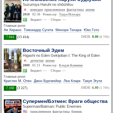
Suzumiya Haruhi no shôshitsu
комедия
приключения
фантастика
аниме
2010
· 02:36 · Режиссер:
Тацуя Исихара
Бюджет: — · Сборы: —
Главные роли:
Ая Хирано
Томокадзу Сугита
Минори Тихара
Юко Гото
IMDB:
8.00
(8 700)
7.844
(
13 414
)
Восточный Эдем
Higashi no Eden Gekijoban I: The King of Eden
детектив
аниме
2009
· 01:21 · Режиссер:
Кэндзи Камияма
Бюджет: — · Сборы: —
Главные роли:
Кристин М. Отен
Джон Бургмейер
Леа Кларк
Такуя Эгути
IMDB:
6.80
(1 700)
7.160
(
3 227
)
Супермен/Бэтмен: Враги общества
Superman/Batman: Public Enemies
приключения
фантастика
боевик