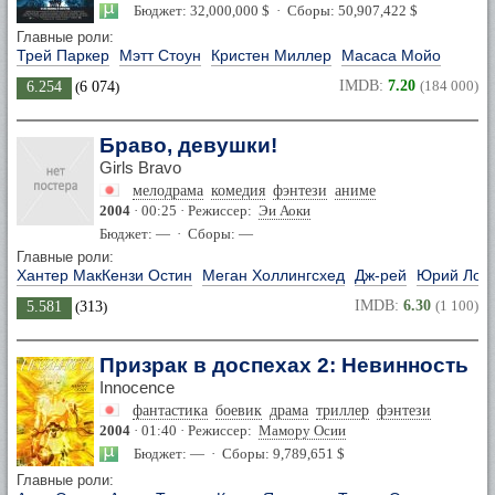
Бюджет: 32,000,000 $ · Сборы: 50,907,422 $
Главные роли:
Трей Паркер
Мэтт Стоун
Кристен Миллер
Масаса Мойо
IMDB:
7.20
(184 000)
6.254
(
6 074
)
Браво, девушки!
Girls Bravo
мелодрама
комедия
фэнтези
аниме
2004
· 00:25 · Режиссер:
Эи Аоки
Бюджет: — · Сборы: —
Главные роли:
Хантер МакКензи Остин
Меган Холлингсхед
Дж-рей
Юрий Лов
IMDB:
6.30
(1 100)
5.581
(
313
)
Призрак в доспехах 2: Невинность
Innocence
фантастика
боевик
драма
триллер
фэнтези
2004
· 01:40 · Режиссер:
Мамору Осии
Бюджет: — · Сборы: 9,789,651 $
Главные роли: