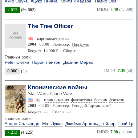
Акио Оцука
Ацуко Танака
Коити Ямадэра
Тамио Оки
IMDB:
7.40
(42 000)
7.673
(
26 662
)
The Tree Officer
короткометражка
2004
· 00:08 · Режиссер:
Нил Джек
Бюджет: 14,000 £ · Сборы: —
Главные роли:
Peter Clerke
Норин Лейтон
Джонни Мерес
IMDB:
7.30
(48)
0.000
(
1
)
Клонические войны
Star Wars: Clone Wars
приключения
фантастика
боевик
фэнтези
2003
· 00:05 · Режиссер:
Генндий Тартаковский
Бюджет: — · Сборы: —
Главные роли:
Андре Сольюццо
Мэт Лукас
Джеймс Арнольд Тейлор
Грэй Гр
IMDB:
7.90
(32 000)
7.213
(
4 225
)