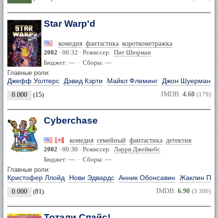
Star Warp'd
комедия
фантастика
короткометражка
2002
· 00:32 · Режиссер:
Пит Шюрман
Бюджет: — · Сборы: —
Главные роли:
Джефф Уолтерс
Дэвид Кэрти
Майкл Флеминг
Джон Шуерманн
IMDB:
4.60
(179)
0.000
(
15
)
Cyberchase
комедия
семейный
фантастика
детектив
2002
· 00:30 · Режиссер:
Ларри Джейкобс
Бюджет: — · Сборы: —
Главные роли:
Кристофер Ллойд
Нови Эдвардс
Анник Обонсавин
Жаклин Пи
IMDB:
6.90
(3 300)
0.000
(
81
)
Тотали Спайс!