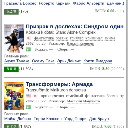
Грасьела Борхес
Роберто Карнаги
Фабио Альберти
Дамиан Др
IMDB:
6.60
(536)
6.278
(
176
)
Призрак в доспехах: Синдром одино
Kôkaku kidôtai: Stand Alone Complex
фантастика
боевик
триллер
криминал
аниме
2002
· 00:25 · Режиссер:
Кэндзи Камияма
Бюджет: — · Сборы: —
Главные роли:
Ацуко Танака
Осаму Сака
Эрик Дейвис
Коити Ямадэра
IMDB:
8.50
(22 000)
8.018
(
11 398
)
Трансформеры: Армада
Transufômâ: Maikuron densetsu
приключения
семейный
фантастика
боевик
три
2002
· 00:22 · Режиссер:
Масаюки Мацумото
Бюджет: — · Сборы: —
Главные роли:
Майкл Добсон
Терри Классен
Уорд Перри
Дон Браун
IMDB:
7.00
(1 800)
6.112
(
1 657
)