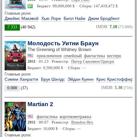
Бюджет: 99,000,000 $ · Сборы: 147,419,472 $
Главные роли:
Джеймс Макэвой
Хью Лори
Билл Найи
Джим Бродбент
IMDB:
7.10
(73 000)
7.333
(
40 942
)
Молодость Уитни Браун
The Greening of Whitney Brown
приключения
семейный
фантастика
вестерн
2011
· 01:23 · Режиссер:
Питер Скиллмэн Одиорн
Бюджет: 9,500,000 $ · Сборы: —
Главные роли:
Сэмми Ханратти
Брук Шилдс
Эйдан Куинн
Крис Кристофферс
IMDB:
5.30
(716)
0.000
(
37
)
Martian 2
фантастика
короткометражка
2011
· 00:07 · Режиссер:
Brandon Hex
Бюджет: 10,000 $ · Сборы: —
Главные роли: