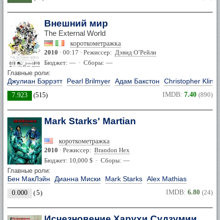
Внешний мир
The External World
короткометражка
2010
· 00:17 · Режиссер:
Дэвид О’Рейли
Бюджет: — · Сборы: —
Главные роли:
Джулиан Бэррэтт
Pearl Brilmyer
Адам Бакстон
Christopher Kline
IMDB:
7.40
(890)
7.923
(
515
)
Mark Starks' Martian
короткометражка
2010
· Режиссер:
Brandon Hex
Бюджет: 10,000 $ · Сборы: —
Главные роли:
Бен МакЛэйн
Дианна Миски
Mark Starks
Alex Mathias
IMDB:
6.80
(24)
0.000
(
5
)
Исчезновение Харухи Судзумии