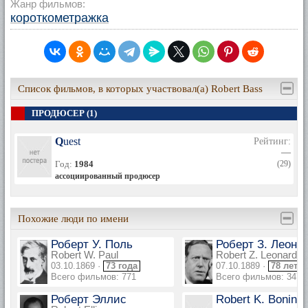
Жанр фильмов:
короткометражка
Список фильмов, в которых участвовал(а) Robert Bass
ПРОДЮСЕР (1)
Quest
Рейтинг:
—
Год:
1984
(29)
ассоциированный продюсер
Похожие люди по имени
Роберт У. Поль
Роберт З. Леона
Robert W. Paul
Robert Z. Leonard
03.10.1869 ·
73 года
07.10.1889 ·
78 лет
Всего фильмов: 771
Всего фильмов: 347
Роберт Эллис
Robert K. Bonine