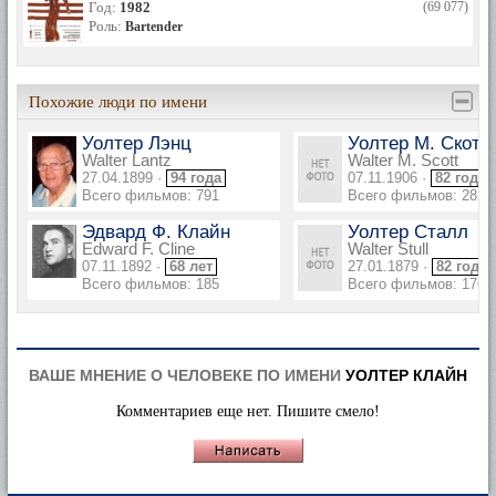
Год:
1982
(69 077)
Роль:
Bartender
Похожие люди по имени
Уолтер Лэнц
Уолтер М. Скотт
Walter Lantz
Walter M. Scott
27.04.1899 ·
94 года
07.11.1906 ·
82 года
Всего фильмов: 791
Всего фильмов: 282
Эдвард Ф. Клайн
Уолтер Сталл
Edward F. Cline
Walter Stull
07.11.1892 ·
68 лет
27.01.1879 ·
82 года
Всего фильмов: 185
Всего фильмов: 176
ВАШЕ МНЕНИЕ О ЧЕЛОВЕКЕ ПО ИМЕНИ
УОЛТЕР КЛАЙН
Комментариев еще нет. Пишите смело!