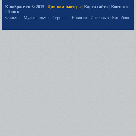
KinoSpace.ru © 2015
|
Для компьютера
|
Карта сайта
|
Контакты
|
Поиск
Фильмы
|
Мультфильмы
|
Сериалы
|
Новости
|
Интервью
|
Киноблог