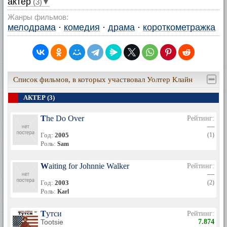
актер
(3)▼
Жанры фильмов:
мелодрама
·
комедия
·
драма
·
короткометражка
Список фильмов, в которых участвовал Уолтер Клайн
АКТЕР (3)
The Do Over
Рейтинг:
—
Год:
2005
(1)
Роль:
Sam
Waiting for Johnnie Walker
Рейтинг:
—
Год:
2003
(2)
Роль:
Karl
Тутси
Рейтинг:
Tootsie
7.874