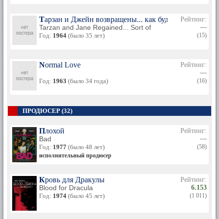
Тарзан и Джейн возвращены... как будто
Рейтинг:
Tarzan and Jane Regained... Sort of
—
Год:
1964
(было 35 лет)
(15)
Normal Love
Рейтинг:
—
Год:
1963
(было 34 года)
(16)
ПРОДЮСЕР (32)
Плохой
Рейтинг:
Bad
—
Год:
1977
(было 48 лет)
(58)
исполнительный продюсер
Кровь для Дракулы
Рейтинг:
Blood for Dracula
6.153
Год:
1974
(было 45 лет)
(1 011)