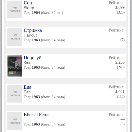
Сон
Рейтинг:
Sleep
3.099
Год:
1964
(было 35 лет)
(325)
Стрижка
Рейтинг:
Haircut
—
Год:
1963
(было 34 года)
(7)
Поцелуй
Рейтинг:
Kiss
5.255
Год:
1963
(было 34 года)
(243)
Еда
Рейтинг:
Eat
4.021
Год:
1963
(было 34 года)
(136)
Elvis at Ferus
Рейтинг:
—
Год:
1963
(было 34 года)
(3)