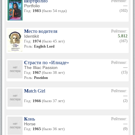
Портфолио
Рейтинг:
Portfolio
—
Год:
1983
(было 54 года)
(102)
Место водителя
Рейтинг:
Identikit
5.812
Год:
1974
(было 45 лет)
(167)
Роль:
English Lord
Страсти по «Илиаде»
Рейтинг:
The Illiac Passion
—
Год:
1967
(было 38 лет)
(15)
Роль:
Poseidon
Match Girl
Рейтинг:
—
Год:
1966
(было 37 лет)
(2)
Конь
Рейтинг:
Horse
—
Год:
1965
(было 36 лет)
(0)