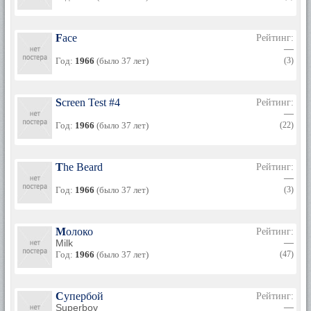
В середине 1980-х его телевизионные шоу, «Телевидение
Энди Уорхола» и «Пятнадцать Минут Энди Уорхола»
Face
транслировались на Нью-Йоркском кабельном
Рейтинг:
—
телевидении и на MTV. Уорхол подготовил музыкальное
Год:
1966
(было 37 лет)
(3)
видео для нескольких рок-групп, таких как «The Cars».
Энди Уорхол также подписал договора с несколькими
модельными агентствами, появляясь в показах мод и
многочисленных рекламах в прессе и на телевидении.
Screen Test #4
Рейтинг:
—
Энди Уорхол был плодовитым художником, создававшим
Год:
1966
(было 37 лет)
(22)
многочисленные произведения искусства на всем
протяжении 1970-х и 1980-х годов. Две его последние
выставки в жизни – серия «Тайная вечеря», показанная в
Милане, и большая выставка фотографий, показанная в
The Beard
Рейтинг:
Нью-Йорке. Обе выставки были открыты в январе 1987
—
года, за месяц до смерти Уорхола.
Год:
1966
(было 37 лет)
(3)
Молоко
Рейтинг:
Milk
—
Год:
1966
(было 37 лет)
(47)
Супербой
Рейтинг:
Superboy
—