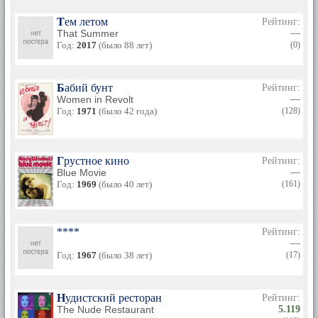
Тем летом
Рейтинг:
That Summer
—
Год:
2017
(было 88 лет)
(0)
Бабий бунт
Рейтинг:
Women in Revolt
—
Год:
1971
(было 42 года)
(128)
Грустное кино
Рейтинг:
Blue Movie
—
Год:
1969
(было 40 лет)
(161)
****
Рейтинг:
—
Год:
1967
(было 38 лет)
(17)
Нудистский ресторан
Рейтинг:
The Nude Restaurant
5.119