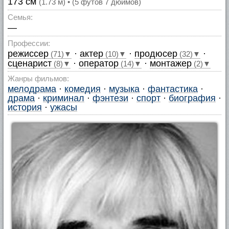
173 см
(1.73 м) • (5 футов 7 дюймов)
Семья:
—
Профессии:
режиссер
·
актер
·
продюсер
·
(71)▼
(10)▼
(32)▼
сценарист
·
оператор
·
монтажер
(8)▼
(14)▼
(2)▼
Жанры фильмов:
мелодрама
·
комедия
·
музыка
·
фантастика
·
драма
·
криминал
·
фэнтези
·
спорт
·
биография
·
история
·
ужасы