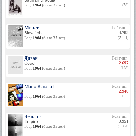
Batman Dracula
Год:
1964
(было 35 лет)
(58)
Минет
Рейтинг:
Blow Job
4.783
Год:
1964
(было 35 лет)
(2 451)
Диван
Рейтинг:
Couch
2.697
Год:
1964
(было 35 лет)
(128)
Mario Banana I
Рейтинг:
2.946
Год:
1964
(было 35 лет)
(153)
Эмпайр
Рейтинг:
Empire
3.951
Год:
1964
(было 35 лет)
(1 034)