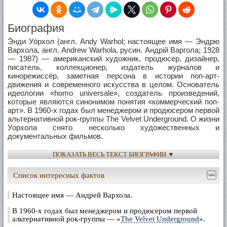
Биография
Э́нди Уо́рхол (англ. Andy Warhol; настоящее имя — Эндрю
Вархола, англ. Andrew Warhola, русин. Андрій Варгола; 1928
— 1987) — американский художник, продюсер, дизайнер,
писатель, коллекционер, издатель журналов и
кинорежиссёр, заметная персона в истории поп-арт-
движения и современного искусства в целом. Основатель
идеологии «homo universale», создатель произведений,
которые являются синонимом понятия «коммерческий поп-
арт». В 1960-х годах был менеджером и продюсером первой
альтернативной рок-группы The Velvet Underground. О жизни
Уорхола снято несколько художественных и
документальных фильмов.
Энди Уорхол родился 6 августа 1928 года в двухкомнатной
ПОКАЗАТЬ ВЕСЬ ТЕКСТ БИОГРАФИИ ▼
квартире на 73 Orr Street в Питтсбурге, США. Его
родителями были Андрей и Юлия Вархола, карпато-
Список интересных фактов
русинские иммигранты. Из трех сыновей в семье Энди был
самым младшим.
Настоящее имя — Андрей Вархола.
Как и надлежит благочестивым грекокатоликам, семья и в
В 1960-х годах был менеджером и продюсером первой
США соблюдала религиозные традиции принятые в
альтернативной рок-группы — «
The Velvet Underground
».
Восточной Европе. Отец Уорхола был рабочим, в 1934 году