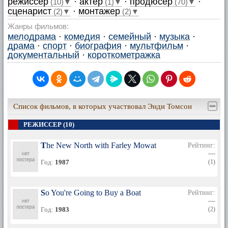
режиссер
·
актер
·
продюсер
·
(10)▼
(1)▼
(70)▼
сценарист
·
монтажер
(2)▼
(2)▼
Жанры фильмов:
мелодрама
·
комедия
·
семейный
·
музыка
·
драма
·
спорт
·
биография
·
мультфильм
·
документальный
·
короткометражка
Список фильмов, в которых участвовал Энди Томсон
РЕЖИССЕР (10)
The New North with Farley Mowat
Рейтинг:
—
Год:
1987
(1)
So You're Going to Buy a Boat
Рейтинг:
—
Год:
1983
(2)