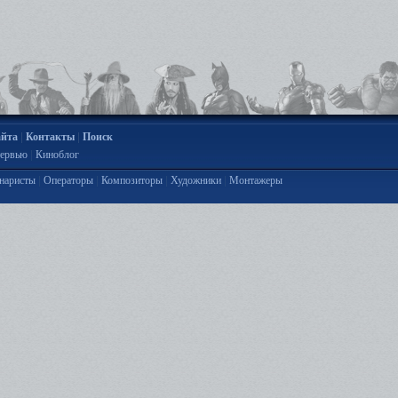
|
|
айта
Контакты
Поиск
|
ервью
Киноблог
|
|
|
|
наристы
Операторы
Композиторы
Художники
Монтажеры