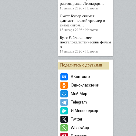
разговаривал Леонардо…
15 января 2026 • Новости
Скотт Купер снимет
фантастический триллер о
знаменитом…
15 января 2026 • Новости
Бутс Райли снимет
постапокалиптический фильм
о…
14 января 2026 • Новости
Поделитесь с друзьями
ВКонтакте
Одноклассники
Мой Мир
Telegram
Я.Мессенджер
Twitter
WhatsApp