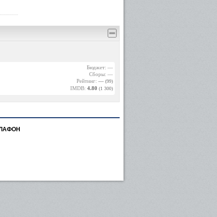
Бюджет: —
Сборы: —
Рейтинг:
—
(99)
IMDB:
4.80
(1 300)
 ЛАФОН