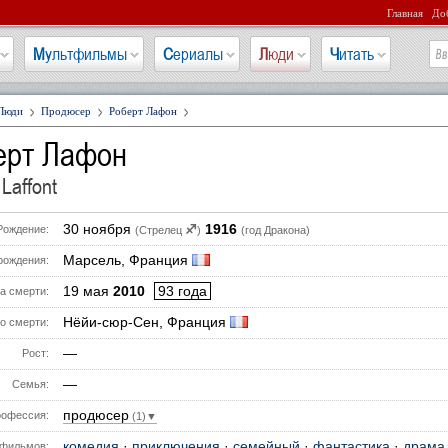
Главная
Доб
Мультфильмы
Сериалы
Люди
Читать
Люди
Продюсер
Роберт Лафон
ерт Лафон
Laffont
30 ноября
1916
♐
Рождение:
(Стрелец
)
(год Дракона)
Марсель, Франция
рождения:
19 мая
2010
93 года
а смерти:
Нёйи-сюр-Сен, Франция
о смерти:
—
Рост:
—
Семья:
продюсер
офессия:
(1)▼
комедия
·
приключения
·
семейный
·
фантастика
·
драма
фильмов: