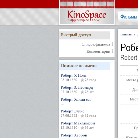
Фильмы
Главная
Быстрый доступ
Роб
Список фильмов
Комментарии
Robert 
Похожие по имени
Роберт У. Поль
03.10.1869 ·
73 года
Место 
Роберт З. Леонард
Дат
07.10.1889 ·
78 лет
Роберт Холми мл.
Мест
—
Роберт Эллис
27.06.1892 ·
82 года
Роберт МакКимсон
13.10.1910 ·
66 лет
Пр
Роберт Херрон
Жанры 