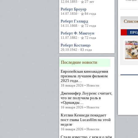
12.04.1893 ·
27 лет
Роберт Броуер
14.07.1850 ·
84 года
Роберт Гэллард
Список
14.11.1868 ·
72 года
ПРО
Роберт Ф. Макгоун
11.07.1882 ·
72 года
Роберт Костанцо
20.10.1942 · 83 года
Последние новости
Европейская киноакадемия
признала лучшим фильмом
2025 года…
18 января 2026 • Новости
Дженнифер Лоуренс считает,
что не получила роль в
«Однажды…
16 января 2026 • Новости
Кэтлин Кеннеди покидает
пост главы Lucasfilm на этой
неделе
16 января 2026 • Новости
Стало известно, с кем и о чём