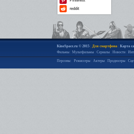
Pinterest
reddit
|
|
KinoSpace.ru © 2015
Для смартфона
Карта с
|
|
|
|
Фильмы
Мультфильмы
Сериалы
Новости
Инт
|
|
|
Персоны:
Режиссеры
Актеры
Продюсеры
Сце