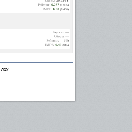
Сборы:
39,924 $
Рейтинг:
6.287
(1 036)
IMDB:
6.30
(8 400)
Бюджет: —
Сборы: —
Рейтинг:
—
(45)
IMDB:
6.40
(915)
 ЛОУ