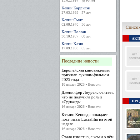
15.02.1914 ·
96 лет
Кевин Корригэн
27.03.1969 · 57 лет
Кевин Смит
02.08.1970 · 56 лет
Список
Кевин Поллак
30.10.1957 · 68 лет
АКТЕ
Кевин Клэш
17.09.1960 · 65 лет
Последние новости
Европейская киноакадемия
признала лучшим фильмом
2025 года…
18 января 2026 • Новости
Дженнифер Лоуренс считает,
что не получила роль в
ПРО
«Однажды…
16 января 2026 • Новости
Кэтлин Кеннеди покидает
пост главы Lucasfilm на этой
неделе
16 января 2026 • Новости
Стало известно, с кем и о чём