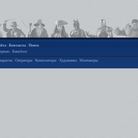
|
|
айта
Контакты
Поиск
|
ервью
Киноблог
|
|
|
|
наристы
Операторы
Композиторы
Художники
Монтажеры