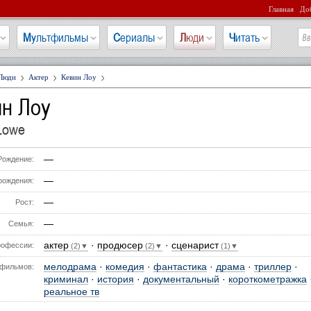
Главная
Доб
Мультфильмы
Сериалы
Люди
Читать
Люди
Актер
Кевин Лоу
ин Лоу
Lowe
—
Рождение:
—
рождения:
—
Рост:
—
Семья:
актер
·
продюсер
·
сценарист
офессии:
(2)▼
(2)▼
(1)▼
мелодрама
·
комедия
·
фантастика
·
драма
·
триллер
·
фильмов:
криминал
·
история
·
документальный
·
короткометражка
реальное тв