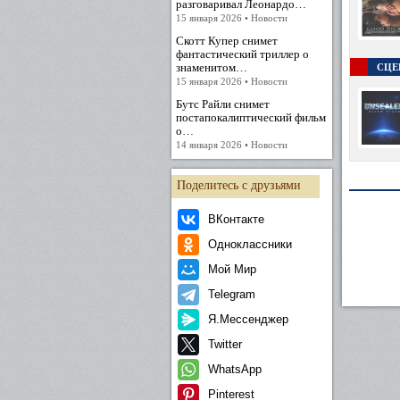
разговаривал Леонардо…
15 января 2026 • Новости
Скотт Купер снимет
фантастический триллер о
знаменитом…
СЦЕ
15 января 2026 • Новости
Бутс Райли снимет
постапокалиптический фильм
о…
14 января 2026 • Новости
Поделитесь с друзьями
ВКонтакте
Одноклассники
Мой Мир
Telegram
Я.Мессенджер
Twitter
WhatsApp
Pinterest