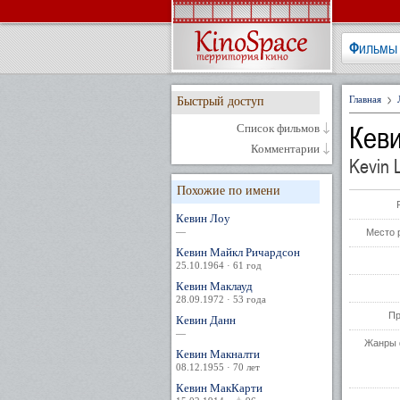
Фильмы
Главная
Быстрый доступ
Кев
Список фильмов
Комментарии
Kevin 
Похожие по имени
Кевин Лоу
—
Место 
Кевин Майкл Ричардсон
25.10.1964 · 61 год
Кевин Маклауд
28.09.1972 · 53 года
Пр
Кевин Данн
—
Жанры 
Кевин Макналти
08.12.1955 · 70 лет
Кевин МакКарти