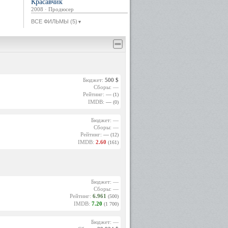
Красавчик
2008 · Продюсер
ВСЕ ФИЛЬМЫ (5)
▼
Бюджет:
500 $
Сборы: —
Рейтинг:
—
(1)
IMDB:
—
(0)
Бюджет: —
Сборы: —
Рейтинг:
—
(12)
IMDB:
2.60
(161)
Бюджет: —
Сборы: —
Рейтинг:
6.961
(500)
IMDB:
7.20
(1 700)
Бюджет: —