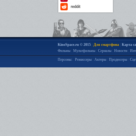
reddit
|
|
KinoSpace.ru © 2015
Для смартфона
Карта с
|
|
|
|
Фильмы
Мультфильмы
Сериалы
Новости
Инт
|
|
|
Персоны:
Режиссеры
Актеры
Продюсеры
Сце