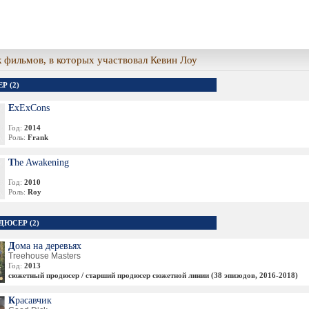
 фильмов, в которых участвовал Кевин Лоу
Р (2)
ExExCons
Год:
2014
Роль:
Frank
The Awakening
Год:
2010
Роль:
Roy
ДЮСЕР (2)
Дома на деревьях
Treehouse Masters
Год:
2013
сюжетный продюсер / старший продюсер сюжетной линии (38 эпизодов, 2016-2018)
Красавчик