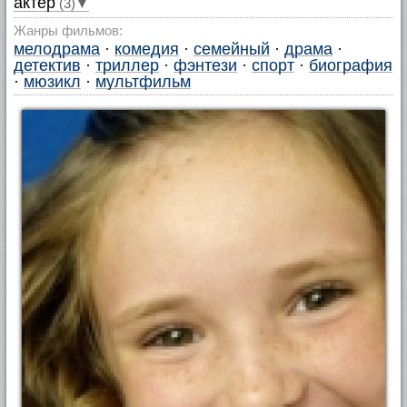
актер
(3)▼
Жанры фильмов:
мелодрама
·
комедия
·
семейный
·
драма
·
детектив
·
триллер
·
фэнтези
·
спорт
·
биография
·
мюзикл
·
мультфильм