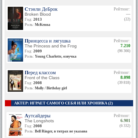
Стэнли ДеБрок
Рейтинг:
Broken Blood
—
Год:
2013
(22)
Роль:
McKenna
Принцесса и лягушка
Рейтинг:
The Princess and the Frog
7.210
Год:
2009
(96 366)
Роль:
Young Charlotte, озвучка
Перед классом
Рейтинг:
Front of the Class
8.098
Год:
2008
(39 818)
Роль:
Molly / Birthday girl
АКТЕР: ИГРАЕТ САМОГО СЕБЯ ИЛИ ХРОНИКА (2)
Аутсайдеры
Рейтинг:
The Longshots
6.901
Год:
2008
(6 332)
Роль:
Bell Ringer, в титрах не указана