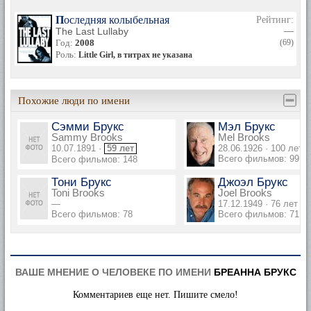
Последняя колыбельная
Рейтинг:
The Last Lullaby
—
Год:
2008
(69)
Роль:
Little Girl, в титрах не указана
Похожие люди по имени
Сэмми Брукс
Мэл Брукс
Sammy Brooks
Mel Brooks
10.07.1891 ·
59 лет
28.06.1926 · 100 лет
Всего фильмов: 99
Всего фильмов: 148
Тони Брукс
Джоэл Брукс
Toni Brooks
Joel Brooks
—
17.12.1949 · 76 лет
Всего фильмов: 78
Всего фильмов: 71
ВАШЕ МНЕНИЕ О ЧЕЛОВЕКЕ ПО ИМЕНИ
БРЕАННА БРУКС
Комментариев еще нет. Пишите смело!