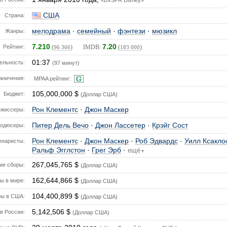
«BVSPR Disney»
США
Страна:
мелодрама
·
семейный
·
фэнтези
·
мюзикл
Жанры:
7.210
7.20
Рейтинг:
(
) IMDB:
(
)
96 366
183 000
01:37
ельность:
(97 минут)
аничения:
MPAA рейтинг:
105,000,000 $
Бюджет:
(Доллар США)
Рон Клементс
·
Джон Маскер
ежиссеры:
Питер Дель Вечо
·
Джон Лассетер
·
Крэйг Сост
одюсеры:
Рон Клементс
·
Джон Маскер
·
Роб Эдвардс
·
Уилл Ксакло
енаристы:
Ральф Эгглстон
·
Грег Эрб
·
ещё
▼
267,045,765 $
е сборы:
(Доллар США)
162,644,866 $
ы в мире:
(Доллар США)
104,400,899 $
ы в США:
(Доллар США)
5,142,506 $
в России:
(Доллар США)