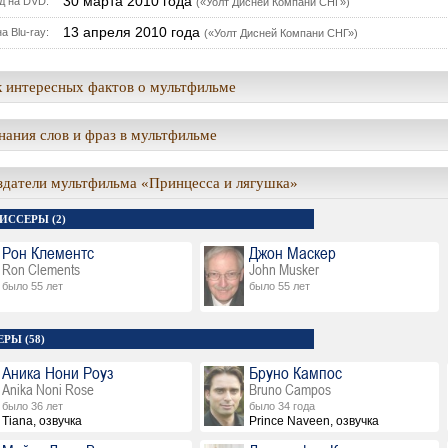
30 марта 2010 года
д на DVD:
(«Уолт Дисней Компани СНГ»)
13 апреля 2010 года
а Blu-ray:
(«Уолт Дисней Компани СНГ»)
 интересных фактов о мультфильме
ания слов и фраз в мультфильме
здатели мультфильма «Принцесса и лягушка»
ИССЕРЫ (2)
Рон Клементс
Джон Маскер
Ron Clements
John Musker
было 55 лет
было 55 лет
РЫ (58)
Аника Нони Роуз
Бруно Кампос
Anika Noni Rose
Bruno Campos
было 36 лет
было 34 года
Tiana, озвучка
Prince Naveen, озвучка