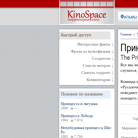
Фильмы
Главная
Быстрый доступ
При
Интересные факты
Фразы из мультфильма
The Pr
Создатели
Все мы зн
Список актеров
случится,
Скачать торрент
Комментарии
Команда м
«Русалочк
поведают 
Похожие по названию
поющего а
Принцесса и лягушка
2009
—
Принцесса Лебедь
Год
1994
7.874
Непобедимая принцесса Ши-
Мировая 
Ра
1985
7.794
Премьера 