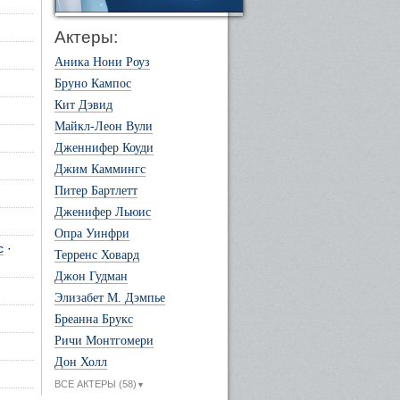
Актеры:
Аника Нони Роуз
Бруно Кампос
Кит Дэвид
Майкл-Леон Вули
Дженнифер Коуди
Джим Каммингс
Питер Бартлетт
Дженифер Льюис
Опра Уинфри
с
·
Терренс Ховард
Джон Гудман
Элизабет М. Дэмпье
Бреанна Брукс
Ричи Монтгомери
Дон Холл
ВСЕ АКТЕРЫ (58)
▼