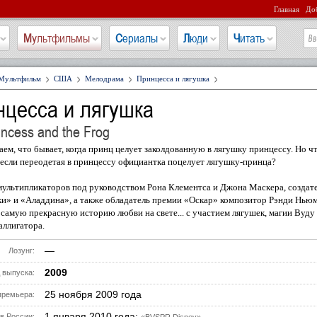
Главная
Доб
Мультфильмы
Сериалы
Люди
Читать
Мультфильм
США
Мелодрама
Принцесса и лягушка
нцесса и лягушка
incess and the Frog
аем, что бывает, когда принц целует заколдованную в лягушку принцессу. Но ч
 если переодетая в принцессу официантка поцелует лягушку-принца?
ультипликаторов под руководством Рона Клементса и Джона Маскера, создат
и» и «Аладдина», а также обладатель премии «Оскар» композитор Рэнди Нью
самую прекрасную историю любви на свете... с участием лягушек, магии Вуду
ллигатора.
—
Лозунг:
2009
 выпуска:
25 ноября 2009 года
премьера:
1 января 2010 года;
в России: