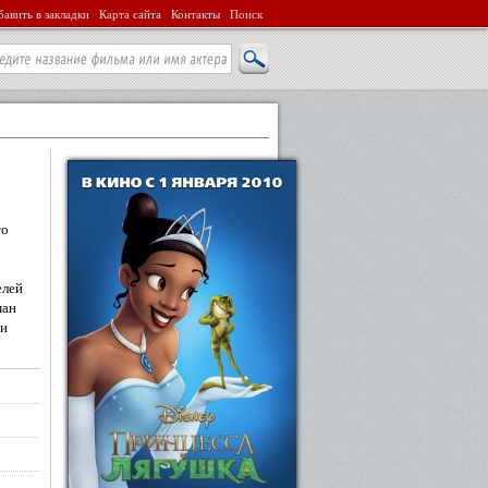
авить в закладки
Карта сайта
Контакты
Поиск
то
елей
ман
 и