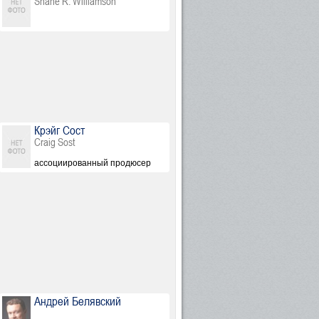
Shane R. Williamson
Крэйг Сост
Craig Sost
ассоциированный продюсер
Андрей Белявский