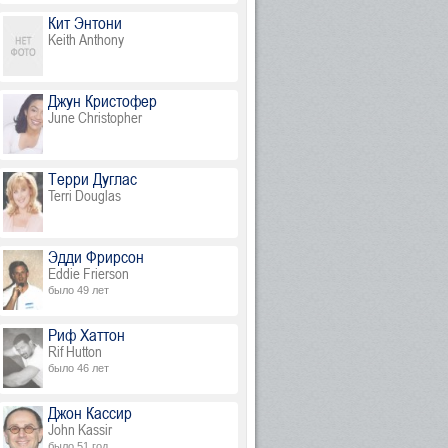
Кит Энтони
Keith Anthony
Джун Кристофер
June Christopher
Терри Дуглас
Terri Douglas
Эдди Фрирсон
Eddie Frierson
было 49 лет
Риф Хаттон
Rif Hutton
было 46 лет
рф
Джон Кассир
John Kassir
было 51 год