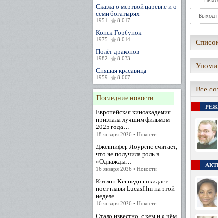
Выхо
Сказка о мертвой царевне и о
семи богатырях
Выход н
1951
8.017
Конек-Горбунок
1975
8.014
Список
Полёт драконов
1982
8.033
Упомин
Спящая красавица
1959
8.007
Все со
Последние новости
РЕЖ
Европейская киноакадемия
признала лучшим фильмом
2025 года…
18 января 2026 • Новости
Дженнифер Лоуренс считает,
что не получила роль в
«Однажды…
АКТЕ
16 января 2026 • Новости
Кэтлин Кеннеди покидает
пост главы Lucasfilm на этой
неделе
16 января 2026 • Новости
Стало известно, с кем и о чём