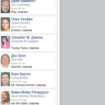
Джим Каммингс
Jim Cummings
было 56 лет
Ray, озвучка
Опра Уинфри
Oprah Winfrey
было 54 года
Eudora, озвучка
Элизабет М. Дэмпье
Elizabeth M. Dampier
Young Tiana, озвучка
Дон Холл
Don Hall
было 39 лет
Darnell, озвучка
Кори Бертон
Corey Burton
было 53 года
Mr. Harvey Fenner, озвучка
Кевин Майкл Ричардсон
Kevin Michael Richardson
было 44 года
Ian the Gator, озвучка