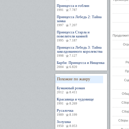
Принцесса и гоблин
1991
7.787
Принцесса Лебедь 2: Тайна
замка
1997
7.207
Принцесса Старла и
Продолжит
повелители камней
1995
7.187
Огр
Принцесса Лебедь 3: Тайна
заколдованного королевства
1998
7.127
Барби: Принцесса и Нищенка
Р
2004
6.820
Пр
Похожие по жанру
Сц
Бумажный роман
2012
8.411
Общи
Красавица и чудовище
Сбор
1991
8.269
Русалочка
Сбор
1989
8.199
Сборы 
Золушка
1950
8.053