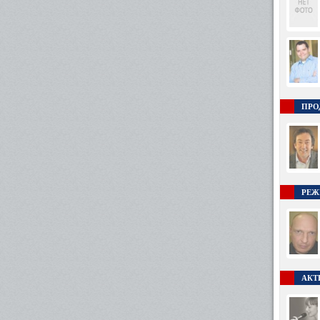
ПРО
РЕЖ
АКТ