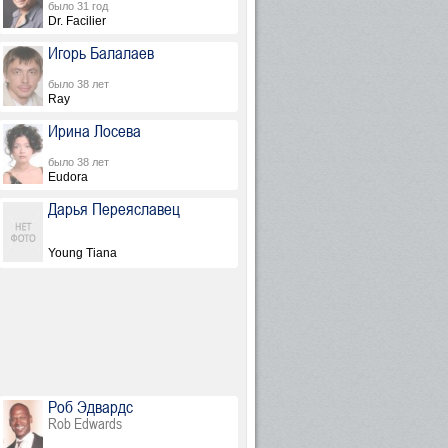
было 31 год
Dr. Facilier
Игорь Балалаев
было 38 лет
Ray
Ирина Лосева
было 38 лет
Eudora
Дарья Переяславец
Young Tiana
Роб Эдвардс
Rob Edwards