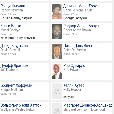
Рэнди Ньюман
Даниэль Моне Троуэр
Randy Newman
Danielle Moné Truitt
было 65 лет
было 27 лет
Cousin Randy, озвучка
Georgia, озвучка
Квеси Боаке
Роджер Аарон Браун
Kwesi Boakye
Roger Aaron Brown
было 9 лет
было 59 лет
Newspaper Boy, озвучка
Дэвид Кауджилл
Питер Дель Вечо
David Cowgill
Peter Del Vecho
было 47 лет
было 50 лет
Джефф Дрэхейм
Роб Эдвардс
Jeff Draheim
Rob Edwards
Бриджит Хоффман
Келли Хувер
Bridget Hoffman
Kelly Hoover
было 46 лет
озвучка
Вольфганг Уэсли Хаттон
Маргарет Джонсон-Холцендо
Wolfgang Wesley Hutton
Margaret Johnson-Holzendorf