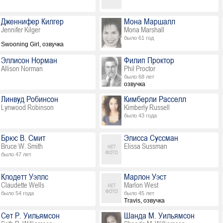
Дженнифер Килгер
Мона Маршалл
Jennifer Kilger
Mona Marshall
было 61 год
Swooning Girl, озвучка
Эллисон Норман
Филип Проктор
Allison Norman
Phil Proctor
было 68 лет
озвучка
Линвуд Робинсон
Кимберли Расселл
Lynwood Robinson
Kimberly Russell
было 43 года
Брюс В. Смит
Элисса Суссман
Bruce W. Smith
Elissa Sussman
было 47 лет
Клодетт Уэллс
Марлон Уэст
Claudette Wells
Marlon West
было 54 года
было 45 лет
Travis, озвучка
Сет Р. Уильямсон
Шанда М. Уильямсон