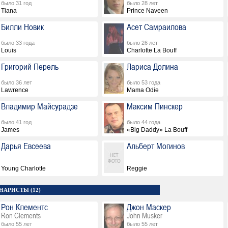
было 31 год
было 28 лет
Tiana
Prince Naveen
Билли Новик
Асет Самраилова
было 33 года
было 26 лет
Louis
Charlotte La Bouff
Григорий Перель
Лариса Долина
было 36 лет
было 53 года
Lawrence
Mama Odie
Владимир Майсурадзе
Максим Пинскер
было 41 год
было 44 года
James
«Big Daddy» La Bouff
Дарья Евсеева
Альберт Могинов
Young Charlotte
Reggie
НАРИСТЫ (12)
Рон Клементс
Джон Маскер
Ron Clements
John Musker
было 55 лет
было 55 лет