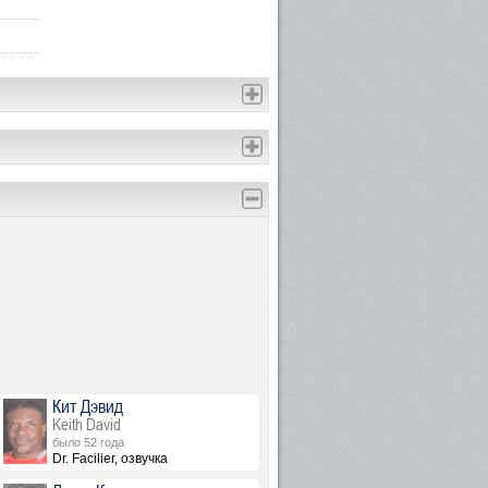
Кит Дэвид
Keith David
было 52 года
Dr. Facilier, озвучка