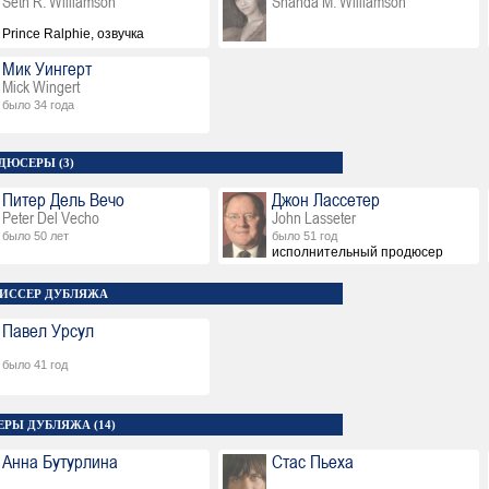
Seth R. Williamson
Shanda M. Williamson
Prince Ralphie, озвучка
Мик Уингерт
Mick Wingert
было 34 года
ДЮСЕРЫ (3)
Питер Дель Вечо
Джон Лассетер
Peter Del Vecho
John Lasseter
было 50 лет
было 51 год
исполнительный продюсер
ИССЕР ДУБЛЯЖА
Павел Урсул
было 41 год
ЕРЫ ДУБЛЯЖА (14)
Анна Бутурлина
Стас Пьеха