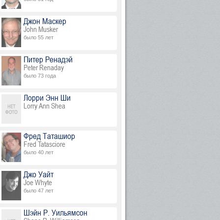
Джон Маскер
John Musker
было 55 лет
Питер Ренадэй
Peter Renaday
было 73 года
Лорри Энн Ши
Lorry Ann Shea
Фред Таташиор
Fred Tatasciore
было 40 лет
Джо Уайт
Joe Whyte
было 47 лет
Шэйн Р. Уильямсон