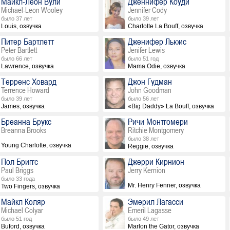
Майкл-Леон Вули
Дженнифер Коуди
Michael-Leon Wooley
Jennifer Cody
было 37 лет
было 39 лет
Louis, озвучка
Charlotte La Bouff, озвучка
Питер Бартлетт
Дженифер Льюис
Peter Bartlett
Jenifer Lewis
было 66 лет
было 51 год
Lawrence, озвучка
Mama Odie, озвучка
Терренс Ховард
Джон Гудман
Terrence Howard
John Goodman
было 39 лет
было 56 лет
James, озвучка
«Big Daddy» La Bouff, озвучка
Бреанна Брукс
Ричи Монтгомери
Breanna Brooks
Ritchie Montgomery
было 38 лет
Young Charlotte, озвучка
Reggie, озвучка
Пол Бриггс
Джерри Кирнион
Paul Briggs
Jerry Kernion
было 33 года
Mr. Henry Fenner, озвучка
Two Fingers, озвучка
Майкл Коляр
Эмерил Лагасси
Michael Colyar
Emeril Lagasse
было 51 год
было 49 лет
Buford, озвучка
Marlon the Gator, озвучка