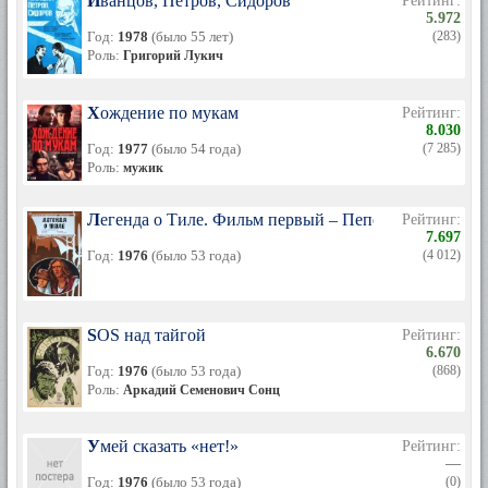
Иванцов, Петров, Сидоров
Рейтинг:
5.972
Год:
1978
(было 55 лет)
(283)
Роль:
Григорий Лукич
Хождение по мукам
Рейтинг:
8.030
Год:
1977
(было 54 года)
(7 285)
Роль:
мужик
Легенда о Тиле. Фильм первый – Пепел Клааса
Рейтинг:
7.697
Год:
1976
(было 53 года)
(4 012)
SOS над тайгой
Рейтинг:
6.670
Год:
1976
(было 53 года)
(868)
Роль:
Аркадий Семенович Сонц
Умей сказать «нет!»
Рейтинг:
—
Год:
1976
(было 53 года)
(0)