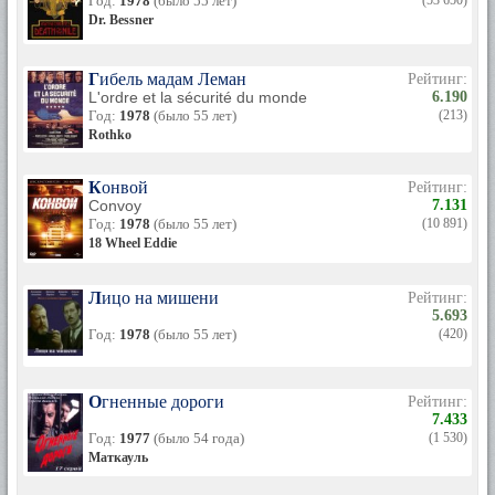
Год:
1978
(было 55 лет)
(53 650)
Dr. Bessner
Гибель мадам Леман
Рейтинг:
L'ordre et la sécurité du monde
6.190
Год:
1978
(было 55 лет)
(213)
Rothko
Конвой
Рейтинг:
Convoy
7.131
Год:
1978
(было 55 лет)
(10 891)
18 Wheel Eddie
Лицо на мишени
Рейтинг:
5.693
Год:
1978
(было 55 лет)
(420)
Огненные дороги
Рейтинг:
7.433
Год:
1977
(было 54 года)
(1 530)
Маткауль