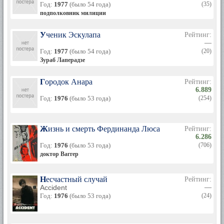
Год:
1977
(было 54 года)
(35)
подполковник милиции
Ученик Эскулапа
Рейтинг:
—
Год:
1977
(было 54 года)
(20)
Зураб Лаперадзе
Городок Анара
Рейтинг:
6.889
Год:
1976
(было 53 года)
(254)
Жизнь и смерть Фердинанда Люса
Рейтинг:
6.286
Год:
1976
(было 53 года)
(706)
доктор Ваггер
Несчастный случай
Рейтинг:
Accident
—
Год:
1976
(было 53 года)
(24)