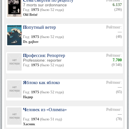
Семь смертей по рецепту
Рейтинг:
7 morts sur ordonnance
6.137
Год:
1975
(было 52 года)
(296)
Old Brézé
Попутный ветер
Рейтинг:
—
Год:
1975
(было 52 года)
(48)
Dr. gajbov
Профессия: Репортер
Рейтинг:
Professione: reporter
7.700
Год:
1975
(было 52 года)
(9 548)
Яблоко как яблоко
Рейтинг:
—
Год:
1975
(было 52 года)
(65)
Надир
Человек из «Олимпа»
Рейтинг:
—
Год:
1974
(было 51 год)
(78)
Хасмик