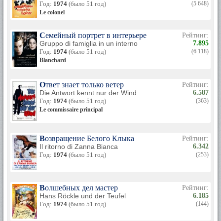
Год:
1974
(было 51 год)
(5 648)
Le colonel
Семейный портрет в интерьере
Рейтинг:
Gruppo di famiglia in un interno
7.895
Год:
1974
(было 51 год)
(6 118)
Blanchard
Ответ знает только ветер
Рейтинг:
Die Antwort kennt nur der Wind
6.587
Год:
1974
(было 51 год)
(363)
Le commissaire principal
Возвращение Белого Клыка
Рейтинг:
Il ritorno di Zanna Bianca
6.342
Год:
1974
(было 51 год)
(253)
Волшебных дел мастер
Рейтинг:
Hans Röckle und der Teufel
6.185
Год:
1974
(было 51 год)
(144)