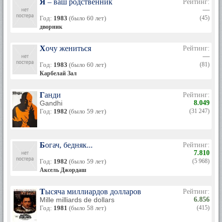
Я – ваш родственник
Рейтинг:
—
Год:
1983
(было 60 лет)
(45)
дворник
Хочу жениться
Рейтинг:
—
Год:
1983
(было 60 лет)
(81)
Карбелай Зал
Ганди
Рейтинг:
Gandhi
8.049
Год:
1982
(было 59 лет)
(31 247)
Богач, бедняк...
Рейтинг:
7.810
Год:
1982
(было 59 лет)
(5 968)
Аксель Джордаш
Тысяча миллиардов долларов
Рейтинг:
Mille milliards de dollars
6.856
Год:
1981
(было 58 лет)
(415)