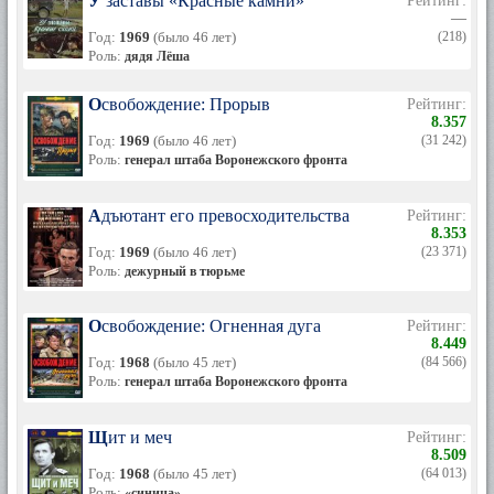
У заставы «Красные камни»
Рейтинг:
—
Год:
1969
(было 46 лет)
(218)
Роль:
дядя Лёша
Освобождение: Прорыв
Рейтинг:
8.357
Год:
1969
(было 46 лет)
(31 242)
Роль:
генерал штаба Воронежского фронта
Адъютант его превосходительства
Рейтинг:
8.353
Год:
1969
(было 46 лет)
(23 371)
Роль:
дежурный в тюрьме
Освобождение: Огненная дуга
Рейтинг:
8.449
Год:
1968
(было 45 лет)
(84 566)
Роль:
генерал штаба Воронежского фронта
Щит и меч
Рейтинг:
8.509
Год:
1968
(было 45 лет)
(64 013)
Роль:
«синица»