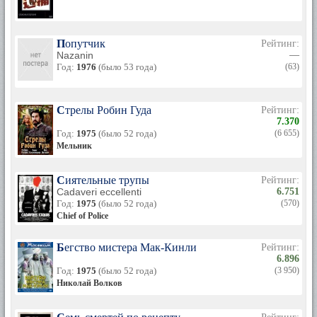
Попутчик
Рейтинг:
Nazanin
—
Год:
1976
(было 53 года)
(63)
Стрелы Робин Гуда
Рейтинг:
7.370
Год:
1975
(было 52 года)
(6 655)
Мельник
Сиятельные трупы
Рейтинг:
Cadaveri eccellenti
6.751
Год:
1975
(было 52 года)
(570)
Chief of Police
Бегство мистера Мак-Кинли
Рейтинг:
6.896
Год:
1975
(было 52 года)
(3 950)
Николай Волков