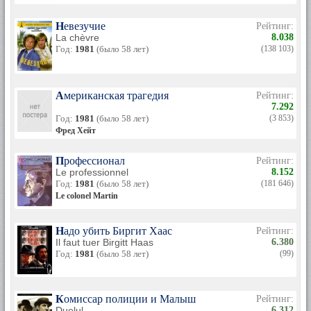
Невезучие
Рейтинг:
La chèvre
8.038
Год:
1981
(было 58 лет)
(138 103)
Американская трагедия
Рейтинг:
7.292
Год:
1981
(было 58 лет)
(3 853)
Фред Хейт
Профессионал
Рейтинг:
Le professionnel
8.152
Год:
1981
(было 58 лет)
(181 646)
Le colonel Martin
Надо убить Биргит Хаас
Рейтинг:
Il faut tuer Birgitt Haas
6.380
Год:
1981
(было 58 лет)
(99)
Комиссар полиции и Малыш
Рейтинг:
Duelul
6.312