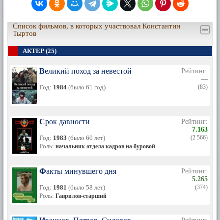
Список фильмов, в которых участвовал Константин
Тыртов
АКТЕР (25)
Великий поход за невестой
Рейтинг:
—
Год:
1984
(было 61 год)
(83)
Срок давности
Рейтинг:
7.163
Год:
1983
(было 60 лет)
(2 566)
Роль:
начальник отдела кадров на буровой
Факты минувшего дня
Рейтинг:
5.265
Год:
1981
(было 58 лет)
(374)
Роль:
Гаврилов-старший