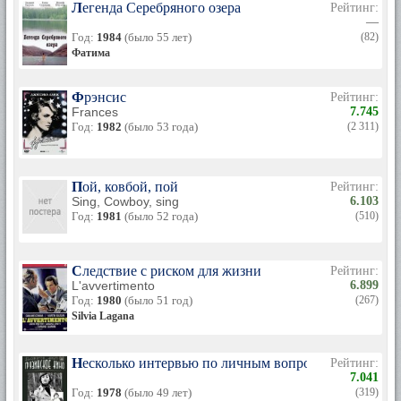
Легенда Серебряного озера
Рейтинг:
—
Год:
1984
(было 55 лет)
(82)
Фатима
Фрэнсис
Рейтинг:
Frances
7.745
Год:
1982
(было 53 года)
(2 311)
Пой, ковбой, пой
Рейтинг:
Sing, Cowboy, sing
6.103
Год:
1981
(было 52 года)
(510)
Следствие с риском для жизни
Рейтинг:
L'avvertimento
6.899
Год:
1980
(было 51 год)
(267)
Silvia Lagana
Несколько интервью по личным вопросам
Рейтинг:
7.041
Год:
1978
(было 49 лет)
(319)