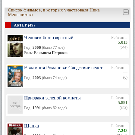
острой наблюдательностью. Сыграла большое количество
самых разнообразных ролей, разного возраста и
Список фильмов, в которых участвовала Нина
характерности. Все роли, исполненные ею в течение курса,
Меньшикова
всегда получали отличную оценку. Хорошо танцует, поет,
решая творческие задачи, проявляет волевые качества".
АКТЕР (49)
Все это отчетливо проявилось и в ее дипломных работах -
в роли Долли из «Анны Карениной» и в роли Анны Монс из
Человек безвозвратный
спектакля "Юность Петра", где Меньшикова оказалась
Рейтинг:
5.813
достойной партнершей Николая Рыбникова, блеснувшего
Год:
2006
(было 77 лет)
(544)
тогда своим многообещающим талантом в роли молодого
Роль:
Петра Первого. В том же 1953 году Нина Меньшикова стала
Елизавета Петровна
актрисой Театра-студии киноактера.
Евлампия Романова: Следствие ведет дилетант
Первые роли
Рейтинг:
—
Экранной работы для дипломной защиты у Меньшиковой
Год:
2003
(было 74 года)
(0)
еще не было. Но когда товарищи по мастерской - студенты
режиссерского факультета В.Ордынский и Я.Сегель
приступили к постановке на киностудии имени Горького
Призраки зеленой комнаты
своего дипломного короткометражного фильма "Переполох"
Рейтинг:
5.881
(по рассказу А.П.Чехова), они пригласили на главную роль
Год:
1991
(было 62 года)
(343)
Нину Меньшикову.
Несмотря на предельную скупость реплик и поступков,
роль гувернантки Машеньки давала исполнительнице
Шапка
Рейтинг:
интересный драматургический материал. Трижды на
7.243
протяжении небольшого кинорассказа меняется