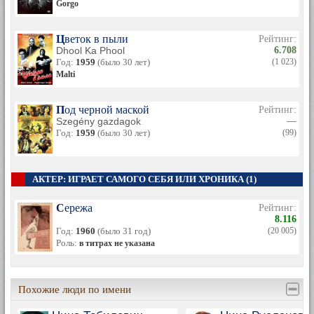
Gorgo
Цветок в пыли
Рейтинг:
Dhool Ka Phool
6.708
Год:
1959
(было 30 лет)
(1 023)
Malti
Под черной маской
Рейтинг:
Szegény gazdagok
—
Год:
1959
(было 30 лет)
(99)
АКТЕР: ИГРАЕТ САМОГО СЕБЯ ИЛИ ХРОНИКА (1)
Сережа
Рейтинг:
8.116
Год:
1960
(было 31 год)
(20 005)
Роль:
в титрах не указана
Похожие люди по имени