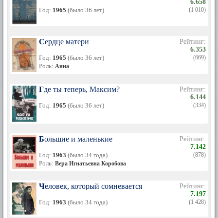
6.658
Год:
1965
(было 36 лет)
(1 010)
Сердце матери
Рейтинг:
6.353
Год:
1965
(было 36 лет)
(669)
Роль:
Анна
Где ты теперь, Максим?
Рейтинг:
6.144
Год:
1965
(было 36 лет)
(334)
Большие и маленькие
Рейтинг:
7.142
Год:
1963
(было 34 года)
(878)
Роль:
Вера Игнатьевна Коробова
Человек, который сомневается
Рейтинг:
7.197
Год:
1963
(было 34 года)
(1 428)