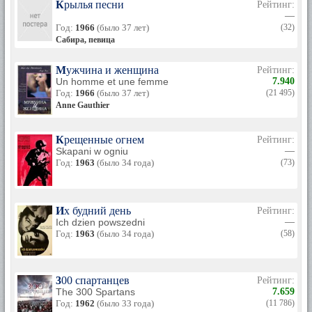
Крылья песни
Рейтинг:
—
Год:
1966
(было 37 лет)
(32)
Сабира, певица
Мужчина и женщина
Рейтинг:
Un homme et une femme
7.940
Год:
1966
(было 37 лет)
(21 495)
Anne Gauthier
Крещенные огнем
Рейтинг:
Skapani w ogniu
—
Год:
1963
(было 34 года)
(73)
Их будний день
Рейтинг:
Ich dzien powszedni
—
Год:
1963
(было 34 года)
(58)
300 спартанцев
Рейтинг:
The 300 Spartans
7.659
Год:
1962
(было 33 года)
(11 786)