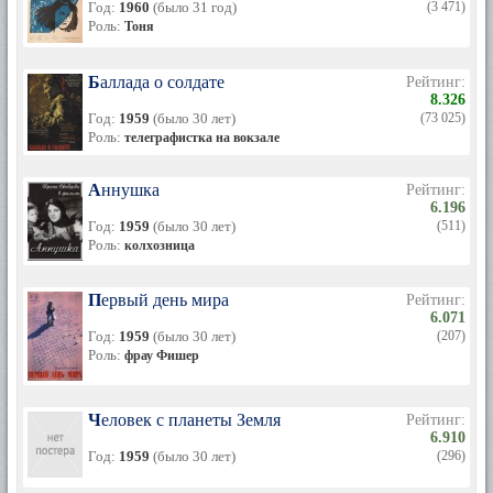
Год:
1960
(было 31 год)
(3 471)
Роль:
Тоня
Баллада о солдате
Рейтинг:
8.326
Год:
1959
(было 30 лет)
(73 025)
Роль:
телеграфистка на вокзале
Аннушка
Рейтинг:
6.196
Год:
1959
(было 30 лет)
(511)
Роль:
колхозница
Первый день мира
Рейтинг:
6.071
Год:
1959
(было 30 лет)
(207)
Роль:
фрау Фишер
Человек с планеты Земля
Рейтинг:
6.910
Год:
1959
(было 30 лет)
(296)