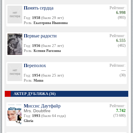
Память сердца
Рейтинг:
6.998
Год:
1958
(было 29 лет)
(993)
Роль:
Екатерина Ивановна
Первые радости
Рейтинг:
6.555
Год:
1956
(было 27 лет)
(482)
Роль:
Ксения Рагозина
Переполох
Рейтинг:
—
Год:
1954
(было 25 лет)
(30)
Роль:
Маша
АКТЕР ДУБЛЯЖА (36)
Миссис Даутфайр
Рейтинг:
Mrs. Doubtfire
7.742
Год:
1993
(было 64 года)
(73 680)
Gloria