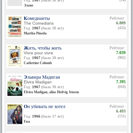
Год:
1967
(было 38 лет)
(14)
Элене
Комедианты
Рейтинг:
The Comedians
6.809
Год:
1967
(было 38 лет)
(433)
Martha Pineda
Жить, чтобы жить
Рейтинг:
Vivre pour vivre
7.039
Год:
1967
(было 38 лет)
(902)
Catherine Colomb
Эльвира Мадиган
Рейтинг:
Elvira Madigan
7.395
Год:
1967
(было 38 лет)
(810)
Elvira Madigan, alias Hedvig Jensen
Он убивать не хотел
Рейтинг:
6.493
Год:
1966
(было 37 лет)
(151)
Ека