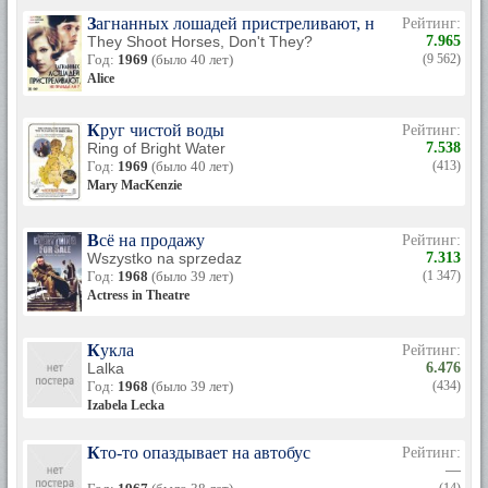
Загнанных лошадей пристреливают, не правда ли?
Рейтинг:
They Shoot Horses, Don't They?
7.965
Год:
1969
(было 40 лет)
(9 562)
Alice
Круг чистой воды
Рейтинг:
Ring of Bright Water
7.538
Год:
1969
(было 40 лет)
(413)
Mary MacKenzie
Всё на продажу
Рейтинг:
Wszystko na sprzedaz
7.313
Год:
1968
(было 39 лет)
(1 347)
Actress in Theatre
Кукла
Рейтинг:
Lalka
6.476
Год:
1968
(было 39 лет)
(434)
Izabela Lecka
Кто-то опаздывает на автобус
Рейтинг:
—