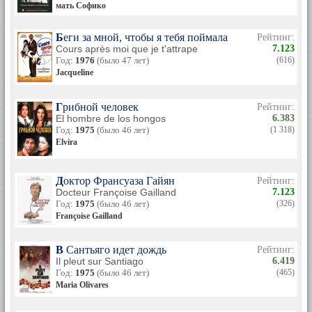
мать Софико
Беги за мной, чтобы я тебя поймала
Рейтинг:
Cours après moi que je t'attrape
7.123
Год:
1976
(было 47 лет)
(616)
Jacqueline
Грибной человек
Рейтинг:
El hombre de los hongos
6.383
Год:
1975
(было 46 лет)
(1 318)
Elvira
Доктор Франсуаза Гайян
Рейтинг:
Docteur Françoise Gailland
7.123
Год:
1975
(было 46 лет)
(326)
Françoise Gailland
В Сантьяго идет дождь
Рейтинг:
Il pleut sur Santiago
6.419
Год:
1975
(было 46 лет)
(465)
Maria Olivares