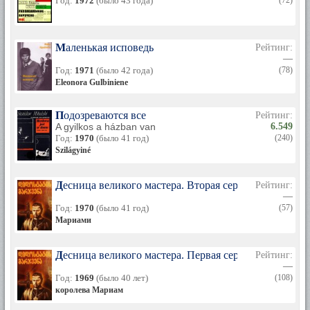
Год:
1972
(было 43 года)
(72)
Маленькая исповедь
Рейтинг:
—
Год:
1971
(было 42 года)
(78)
Eleonora Gulbiniene
Подозреваются все
Рейтинг:
A gyilkos a házban van
6.549
Год:
1970
(было 41 год)
(240)
Szilágyiné
Десница великого мастера. Вторая серия
Рейтинг:
—
Год:
1970
(было 41 год)
(57)
Мариами
Десница великого мастера. Первая серия
Рейтинг:
—
Год:
1969
(было 40 лет)
(108)
королева Мариам