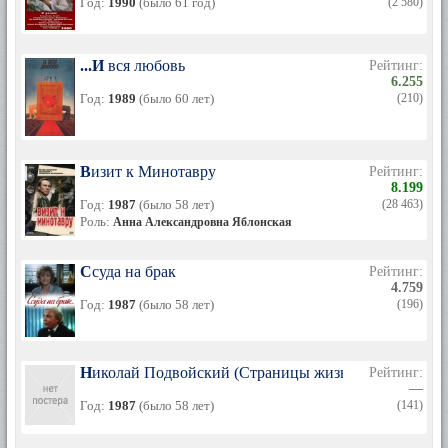
Год:
1990
(было 61 год)
(2 580)
психологическое состояние героини, и всякий раз актрисе
приходилось искать и находить точные, впечатляющие
краски для передачи этого состояния. И она нашла такие
краски, чтобы в полной мере передать заурядность
...И вся любовь
Рейтинг:
Машенькиной натуры и тем самым сделать героиню более
6.255
живой, а ее трагедию - более типичной.
Год:
1989
(было 60 лет)
(210)
Эта первая же работа на экране показала, что молодая
актриса не только умеет работать высокопрофессионально
- пластично двигаться, мимически точно выражать
Визит к Минотавру
Рейтинг:
состояние героини, хорошо носить костюм, - что она не
8.199
только чутка к замыслу постановщиков, но и
Год:
1987
(было 58 лет)
(28 463)
действительно способна к решению самостоятельных
Роль:
Анна Александровна Яблонская
творческих задач, к своеобразному прочтению ролей.
Была еще одна роль в самом начале творческого пути
Ссуда на брак
Рейтинг:
Меньшиковой, во многом определившая ее дальнейшую
4.759
судьбу. Это роль Ксении Рогозиной - жены
Год:
1987
(было 58 лет)
(196)
профессионального революционера из фильма "Первые
радости" ("Мосфильм", 1956). Эта работа показала, что
актрисе доступны и роли высокого драматического, даже
трагедийного накала.
Николай Подвойский (Страницы жизни)
Рейтинг:
—
Кино
Год:
1987
(было 58 лет)
(141)
Дальнейший путь Нины Меньшиковой в кино складывался
из чередований ролей, требующих лирических красок,