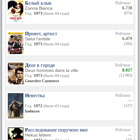
Белый клык
Рейтинг:
Zanna Bianca
6.738
Год:
1973
(было 44 года)
(974)
Привет, артист
Рейтинг:
Salut l'artiste
6.479
Год:
1973
(было 44 года)
(183)
Двое в городе
Рейтинг:
Deux hommes dans la ville
8.017
Год:
1973
(было 44 года)
(12 883)
Geneviève Cazeneuve
Невестка
Рейтинг:
—
Год:
1972
(было 43 года)
(127)
Бибитач
Расследование поручено мне
Рейтинг:
Hekus lettem
—