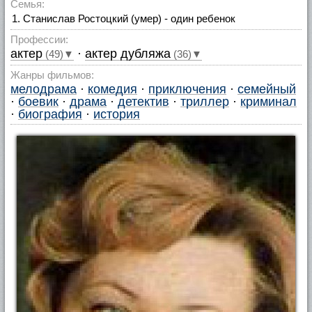
Семья:
Станислав Ростоцкий (умер) - один ребенок
Профессии:
актер
·
актер дубляжа
(49)▼
(36)▼
Жанры фильмов:
мелодрама
·
комедия
·
приключения
·
семейный
·
боевик
·
драма
·
детектив
·
триллер
·
криминал
·
биография
·
история