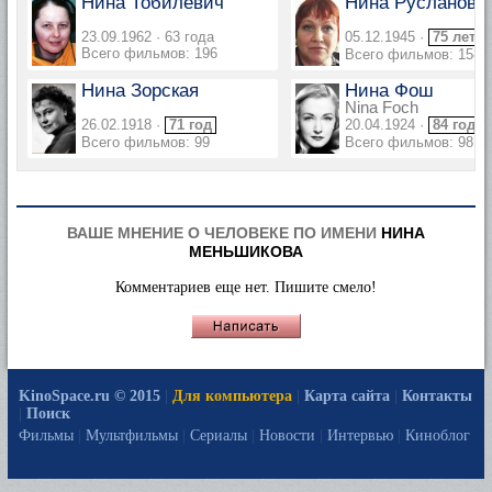
Нина Тобилевич
Нина Русланова
23.09.1962 · 63 года
05.12.1945 ·
75 лет
Всего фильмов: 196
Всего фильмов: 158
Нина Зорская
Нина Фош
Nina Foch
26.02.1918 ·
71 год
20.04.1924 ·
84 года
Всего фильмов: 99
Всего фильмов: 98
ВАШЕ МНЕНИЕ О ЧЕЛОВЕКЕ ПО ИМЕНИ
НИНА
МЕНЬШИКОВА
Комментариев еще нет. Пишите смело!
KinoSpace.ru © 2015
|
Для компьютера
|
Карта сайта
|
Контакты
|
Поиск
Фильмы
|
Мультфильмы
|
Сериалы
|
Новости
|
Интервью
|
Киноблог