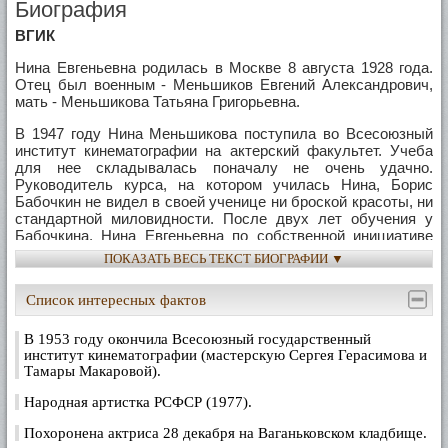
Биография
ВГИК
Нина Евгеньевна родилась в Москве 8 августа 1928 года.
Отец был военным - Меньшиков Евгений Александрович,
мать - Меньшикова Татьяна Григорьевна.
В 1947 году Нина Меньшикова поступила во Всесоюзный
институт кинематографии на актерский факультет. Учеба
для нее складывалась поначалу не очень удачно.
Руководитель курса, на котором училась Нина, Борис
Бабочкин не видел в своей ученице ни броской красоты, ни
стандартной миловидности. После двух лет обучения у
Бабочкина, Нина Евгеньевна по собственной инициативе
перешла на курс ниже, в мастерскую Сергея
ПОКАЗАТЬ ВЕСЬ ТЕКСТ БИОГРАФИИ ▼
Аполлинариевича Герасимова, где началась ее совершенно
новая жизнь в институте.
Список интересных фактов
Именно в мастерской С.А.Герасимова по-настоящему
раскрылось своеобразие ее таланта, обнаружилось
В 1953 году окончила Всесоюзный государственный
актерское обаяние, возрос профессионализм. В 1953 году
институт кинематографии (мастерскую Сергея Герасимова и
Нина Меньшикова окончила ВГИК. В характеристике, с
Тамары Макаровой).
которой выпустили Нину Меньшикову из института, было
Народная артистка РСФСР (1977).
сказано: "Одаренная молодая актриса, способная к
решению самостоятельных актерских задач. Хорошо
Похоронена актриса 28 декабря на Ваганьковском кладбище.
образована и любознательна, одарена чувством юмора и