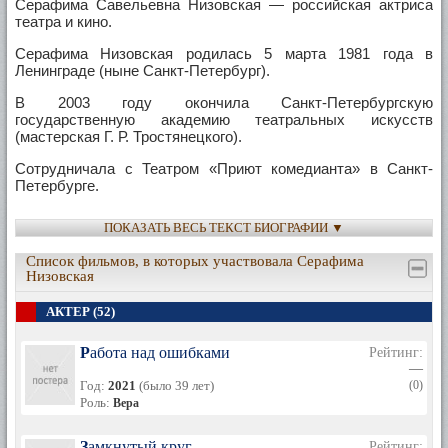
Серафима Савельевна Низовская — российская актриса
театра и кино.
Серафима Низовская родилась 5 марта 1981 года в
Ленинграде (ныне Санкт-Петербург).
В 2003 году окончила Санкт-Петербургскую
государственную академию театральных искусств
(мастерская Г. Р. Тростянецкого).
Сотрудничала с Театром «Приют комедианта» в Санкт-
Петербурге.
С 2004 по 2005 — ведущая лотереи «Спортлото»
ПОКАЗАТЬ ВЕСЬ ТЕКСТ БИОГРАФИИ ▼
В настоящее время работает в Московском академическом
Список фильмов, в которых участвовала Серафима
драматическом театре им. К. С. Станиславского.
Низовская
Актриса в разводе с Сергеем Кешишевым (журналист,
АКТЕР (52)
руководитель собственной киностудии, обладатель премий
«ТЭФИ», «ФИПА»), воспитывает сына Гектора и сына
Савелия (род. 21.09.2010)
Работа над ошибками
Рейтинг:
—
Год:
2021
(было 39 лет)
(0)
Роль:
Вера
Замкнутый круг
Рейтинг: