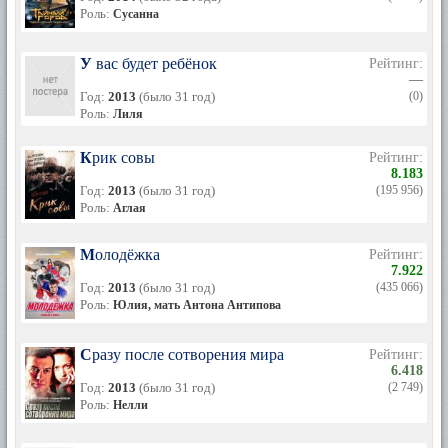
Роль:
Сусанна
У вас будет ребёнок
Рейтинг:
—
Год:
2013
(было 31 год)
(0)
Роль:
Лиля
Крик совы
Рейтинг:
8.183
Год:
2013
(было 31 год)
(195 956)
Роль:
Аглая
Молодёжка
Рейтинг:
7.922
Год:
2013
(было 31 год)
(435 066)
Роль:
Юлия, мать Антона Антипова
Сразу после сотворения мира
Рейтинг:
6.418
Год:
2013
(было 31 год)
(2 749)
Роль:
Нелли