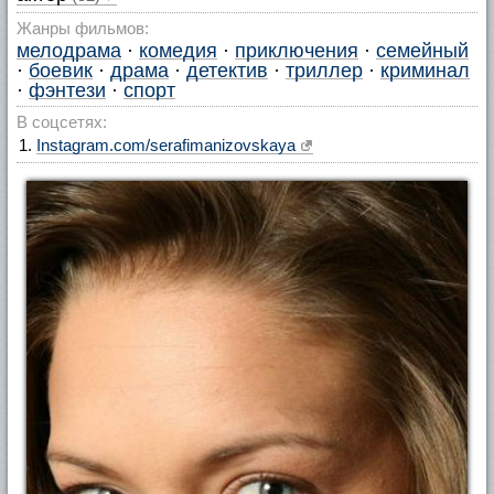
Жанры фильмов:
мелодрама
·
комедия
·
приключения
·
семейный
·
боевик
·
драма
·
детектив
·
триллер
·
криминал
·
фэнтези
·
спорт
В соцсетях:
Instagram.com/serafimanizovskaya