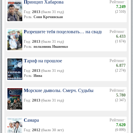
Принцип Хабарова
Рейтинг:
7.249
Год:
2013
(было 31 год)
(2 510)
Роль:
Соня Кречинская
Разрешите тебя поцеловать… на свадьбе
Рейтинг:
6.433
Год:
2013
(было 31 год)
(1 674)
Роль:
полковник Иваненко
Тариф на прошлое
Рейтинг:
6.877
Год:
2013
(было 31 год)
(2 274)
Роль:
Инна
Морские дьяволы. Смерч. Судьбы
Рейтинг:
5.780
Год:
2013
(было 31 год)
(2 347)
Самара
Рейтинг:
7.620
Год:
2012
(было 30 лет)
(6 099)