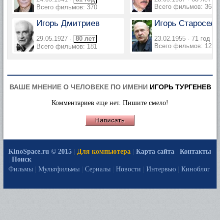
Всего фильмов: 366
Всего фильмов: 370
Игорь Дмитриев
Игорь Старосел
29.05.1927 ·
80 лет
23.02.1955 · 71 год
Всего фильмов: 122
Всего фильмов: 181
ВАШЕ МНЕНИЕ О ЧЕЛОВЕКЕ ПО ИМЕНИ
ИГОРЬ ТУРГЕНЕВ
Комментариев еще нет. Пишите смело!
KinoSpace.ru © 2015
|
Для компьютера
|
Карта сайта
|
Контакты
|
Поиск
Фильмы
|
Мультфильмы
|
Сериалы
|
Новости
|
Интервью
|
Киноблог