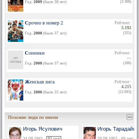
Год:
2009
(было 38 лет)
(3 300)
Срочно в номер 2
Рейтинг:
5.192
Год:
2008
(было 37 лет)
(355)
Сонники
Рейтинг:
—
Год:
2008
(было 37 лет)
(180)
Женская лига
Рейтинг:
4.215
Год:
2006
(было 35 лет)
(12 093)
Похожие люди по имени
Игорь Ясулович
Игорь Тарадайки
24.09.1941 ·
81 год
28.09.1957 · 68 лет