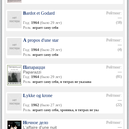
Bardot et Godard
Рейтинг:
—
Год:
1964
(было 29 лет)
(18)
Роль:
играет саму себя
À propos d'une star
Рейтинг:
—
Год:
1964
(было 29 лет)
(4)
Роль:
играет саму себя
Папарацци
Рейтинг:
Paparazzi
—
Год:
1964
(было 29 лет)
(81)
Роль:
играет саму себя, в титрах не указана
Lykke og krone
Рейтинг:
—
Год:
1962
(было 27 лет)
(22)
Роль:
играет саму себя, хроника, в титрах не указана
Ночное дело
Рейтинг:
L'affaire d'une nuit
—