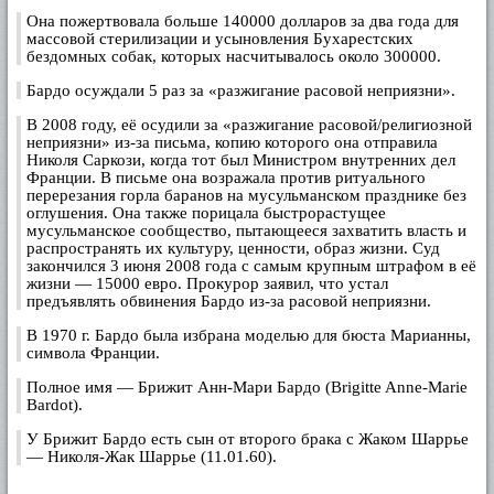
"палками"). Ее левый глаз видел лишь на десять
Она пожертвовала больше 140000 долларов за два года для
процентов, на передних зубах она носила проволочку,
массовой стерилизации и усыновления Бухарестских
чтобы исправить прикус, с косоглазием боролись
бездомных собак, которых насчитывалось около 300000.
специальные очки. Мама заставляла ее носить шерстяное
белье (штанишки полагалось натягивать до самых
Бардо осуждали 5 раз за «разжигание расовой неприязни».
подмышек, где их для верности прихватывали веревочкой),
бабушка пичкала витаминными галетами, в школе ее
В 2008 году, её осудили за «разжигание расовой/религиозной
считали отпетой двоечницей - она куксилась, грустила,
неприязни» из-за письма, копию которого она отправила
завидовала красавице-сестре и чувствовала себя глубоко
Николя Саркози, когда тот был Министром внутренних дел
Франции. В письме она возражала против ритуального
несчастной.
перерезания горла баранов на мусульманском празднике без
оглушения. Она также порицала быстрорастущее
Воспоминания о детстве у нее были самыми
мусульманское сообщество, пытающееся захватить власть и
разнообразными. Так, во время войны отец двадцать
распространять их культуру, ценности, образ жизни. Суд
километров нес ее на плечах, а перед этим он ровно
закончился 3 июня 2008 года с самым крупным штрафом в её
столько же отшагал, добираясь до фермы, на которой она
жизни — 15000 евро. Прокурор заявил, что устал
жила. Вспоминала Брижит и галстук, которым он время от
предъявлять обвинения Бардо из-за расовой неприязни.
времени хлестал ее по попе, и открытое окно, в котором
папа иногда балансировал на одной ноге, к недоумению и
В 1970 г. Бардо была избрана моделью для бюста Марианны,
восторгу задравших головы прохожих. Иногда родители
символа Франции.
начинали кричать друг на друга прямо за завтраком, потом
убегали, запирались в папиной комнате, а затем папа
Полное имя — Брижит Анн-Мари Бардо (Brigitte Anne-Marie
начинал собирать чемоданы или пытался выброситься с
Bardot).
пятого этажа. Отчаянно причитавшая мама стаскивала его
с подоконника, а девочка смотрела, слушала и запоминала.
У Брижит Бардо есть сын от второго брака с Жаком Шаррье
— Николя-Жак Шаррье (11.01.60).
Нежная, порывистая, неуверенная в себе, отчаянно
нуждавшаяся в ласке, простодушная, коварная, знавшая