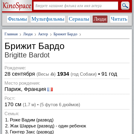
Фильмы
Мультфильмы
Сериалы
Люди
Читать
Главная
Люди
Актер
Брижит Бардо
Брижит Бардо
Brigitte Bardot
Рождение:
28 сентября
1934
• 91 год
(Весы
♎
)
(год Собаки)
Место рождения:
Париж, Франция
Рост:
170 см
(1.7 м) • (5 футов 6 дюймов)
Семья:
Роже Вадим (развод)
Жак Шаррье (развод) - один ребенок
Гюнтер Закс (развод)