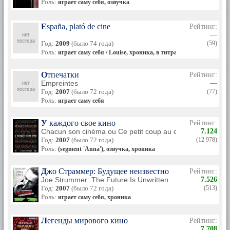
Роль:
играет саму себя, озвучка
España, plató de cine
Рейтинг:
—
Год:
2009
(было 74 года)
(59)
Роль:
играет саму себя / Louise, хроника, в титрах не указана
Отпечатки
Рейтинг:
Empreintes
—
Год:
2007
(было 72 года)
(77)
Роль:
играет саму себя
У каждого свое кино
Рейтинг:
Chacun son cinéma ou Ce petit coup au coeur quand la lu
7.124
Год:
2007
(было 72 года)
(12 978)
Роль:
(segment 'Anna'), озвучка, хроника
Джо Страммер: Будущее неизвестно
Рейтинг:
Joe Strummer: The Future Is Unwritten
7.526
Год:
2007
(было 72 года)
(513)
Роль:
играет саму себя, хроника
Легенды мирового кино
Рейтинг:
7.708