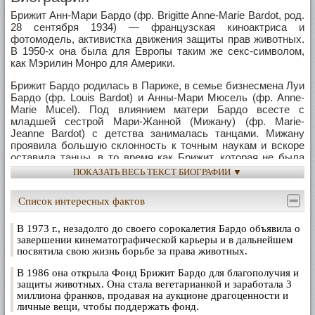
Брижит Анн-Мари Бардо (фр. Brigitte Anne-Marie Bardot, род.
28 сентября 1934) — французская киноактриса и
фотомодель, активистка движения защиты прав животных.
В 1950-х она была для Европы таким же секс-символом,
как Мэрилин Монро для Америки.
Брижит Бардо родилась в Париже, в семье бизнесмена Луи
Бардо (фр. Louis Bardot) и Анны-Мари Мюсель (фр. Anne-
Marie Mucel). Под влиянием матери Бардо всесте с
младшей сестрой Мари-Жанной (Мижану) (фр. Marie-
Jeanne Bardot) с детства занималась танцами. Мижану
проявила большую склонность к точным наукам и вскоре
оставила танцы, в то время как Брижит, которая не была
способной ученицей в школе, но обладала природной
ПОКАЗАТЬ ВЕСЬ ТЕКСТ БИОГРАФИИ ▼
пластикой и грацией, решила сосредоточить свои усилия на
балетной карьере.
Список интересных фактов
В 1937 году, когда маленькая девочка схватила за руку
соседского мальчишку и побежала по полю, а ее отец
В 1973 г., незадолго до своего сорокалетия Бардо объявила о
потянулся за кинокамерой, семья считала Брижит гадким
завершении кинематографической карьеры и в дальнейшем
утенком. Немного повзрослев, она почувствует это сама.
посвятила свою жизнь борьбе за права животных.
В 1986 она открыла Фонд Брижит Бардо для благополучия и
Школьницей Брижит Бардо не любила смотреться в
защиты животных. Она стала вегетарианкой и заработала 3
зеркало - радоваться ей было нечему. Выступающие
миллиона франков, продавая на аукционе драгоценности и
вперед зубы, косые глаза, удручающе прямые волосы
личные вещи, чтобы поддержать фонд.
тускло-каштанового цвета (в школе их называли