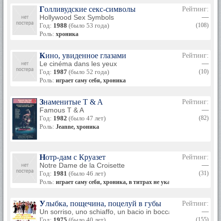
Голливудские секс-символы
Рейтинг:
Hollywood Sex Symbols
—
Год:
1988
(было 53 года)
(108)
Роль:
хроника
Кино, увиденное глазами
Рейтинг:
Le cinéma dans les yeux
—
Год:
1987
(было 52 года)
(10)
Роль:
играет саму себя, хроника
Знаменитые T & A
Рейтинг:
Famous T & A
—
Год:
1982
(было 47 лет)
(82)
Роль:
Jeanne, хроника
Нотр-дам с Круазет
Рейтинг:
Notre Dame de la Croisette
—
Год:
1981
(было 46 лет)
(31)
Роль:
играет саму себя, хроника, в титрах не указана
Улыбка, пощечина, поцелуй в губы
Рейтинг:
Un sorriso, uno schiaffo, un bacio in bocca
—
Год:
1975
(было 40 лет)
(155)