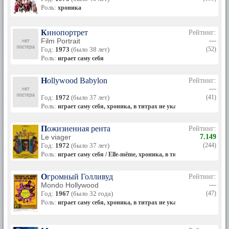
Роль:
хроника
Кинопортрет
Рейтинг:
Film Portrait
—
Год:
1973
(было 38 лет)
(52)
Роль:
играет саму себя
Hollywood Babylon
Рейтинг:
—
Год:
1972
(было 37 лет)
(41)
Роль:
играет саму себя, хроника, в титрах не указана
Пожизненная рента
Рейтинг:
Le viager
7.149
Год:
1972
(было 37 лет)
(244)
Роль:
играет саму себя / Elle-même, хроника, в титрах не указана
Огромный Голливуд
Рейтинг:
Mondo Hollywood
—
Год:
1967
(было 32 года)
(47)
Роль:
играет саму себя, хроника, в титрах не указана