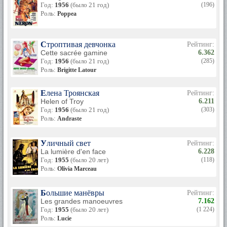
Год:
1956
(было 21 год)
(196)
Благодаря Брижит Бардо в мире стало меньше боли -
Роль:
Poppea
раньше на французских скотобойнях животные умирали
медленной мучительной смертью. Она боролась с
мясниками пять лет и сумела положить этому конец. Из-за
нее перестали убивать детенышей котиков. Б. Б. спасла
Строптивая девчонка
Рейтинг:
обезьян, которых авиафирмы, испытывая ремни
Cette sacrée gamine
6.362
безопасности, живыми катапультировали в бетонную стену.
Год:
1956
(было 21 год)
(285)
Бардо строит приюты для животных, лечит, выхаживает,
Роль:
Brigitte Latour
собирает вокруг себя таких же энтузиастов - ее вилла
превратилась в настоящий зоопарк. Весной, надев
Елена Троянская
Рейтинг:
резиновые сапоги, она шлепает по грязи вместе с мулами и
Helen of Troy
6.211
баранами и чувствует себя прекрасно.
Год:
1956
(было 21 год)
(303)
Роль:
Andraste
Уличный свет
Рейтинг:
La lumière d'en face
6.228
Год:
1955
(было 20 лет)
(118)
Роль:
Olivia Marceau
Большие манёвры
Рейтинг:
Les grandes manoeuvres
7.162
Год:
1955
(было 20 лет)
(1 224)
Роль:
Lucie