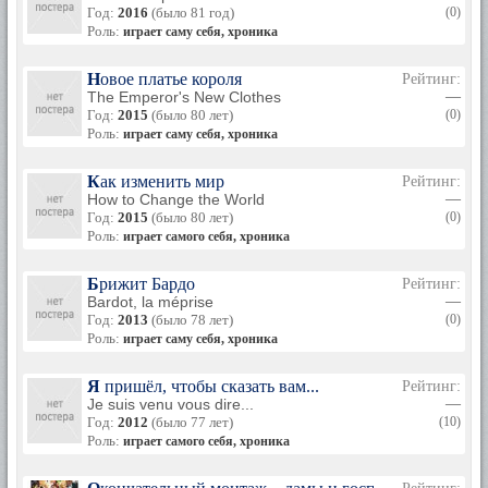
Год:
2016
(было 81 год)
(0)
Роль:
играет саму себя, хроника
Новое платье короля
Рейтинг:
The Emperor's New Clothes
—
Год:
2015
(было 80 лет)
(0)
Роль:
играет саму себя, хроника
Как изменить мир
Рейтинг:
How to Change the World
—
Год:
2015
(было 80 лет)
(0)
Роль:
играет самого себя, хроника
Брижит Бардо
Рейтинг:
Bardot, la méprise
—
Год:
2013
(было 78 лет)
(0)
Роль:
играет саму себя, хроника
Я пришёл, чтобы сказать вам...
Рейтинг:
Je suis venu vous dire...
—
Год:
2012
(было 77 лет)
(10)
Роль:
играет самого себя, хроника