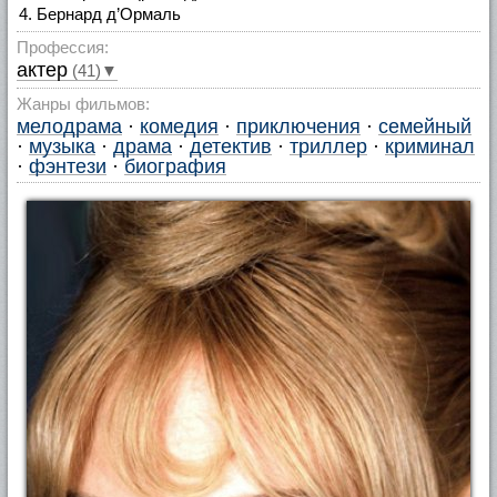
Бернард д’Ормаль
Профессия:
актер
(41)▼
Жанры фильмов:
мелодрама
·
комедия
·
приключения
·
семейный
·
музыка
·
драма
·
детектив
·
триллер
·
криминал
·
фэнтези
·
биография