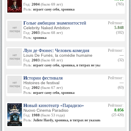
Год:
2004
(было 69 лет)
(765)
Роль:
играет саму себя, хроника
Голые амбиции знаменитостей
Рейтинг:
Celebrity Naked Ambition
5.848
Год:
2003
(было 68 лет)
(102)
Роль:
хроника
Луи де Фюнес: Человек-комедия
Рейтинг:
Louis De Funès, la comédie humaine
—
Год:
2003
(было 68 лет)
(32)
Роль:
играет саму себя, хроника, в титрах не указана
Истории фестиваля
Рейтинг:
Histoires de festival
—
Год:
2002
(было 67 лет)
(63)
Роль:
играет саму себя, хроника
Новый кинотеатр «Парадизо»
Рейтинг:
Nuovo Cinema Paradiso
8.056
Год:
1988
(было 53 года)
(25 420)
Роль:
Juliete Hardy, хроника, в титрах не указана