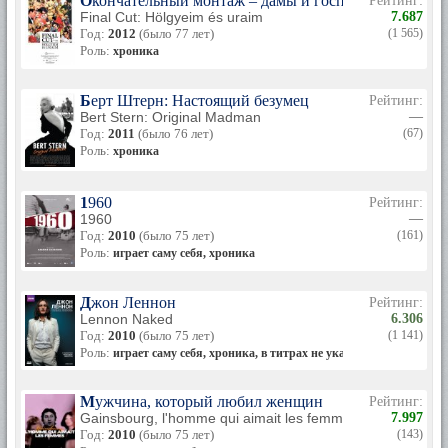
Окончательный монтаж – дамы и господа!
Рейтинг:
Final Cut: Hölgyeim és uraim
7.687
Год:
2012
(было 77 лет)
(1 565)
Роль:
хроника
Берт Штерн: Настоящий безумец
Рейтинг:
Bert Stern: Original Madman
—
Год:
2011
(было 76 лет)
(67)
Роль:
хроника
1960
Рейтинг:
1960
—
Год:
2010
(было 75 лет)
(161)
Роль:
играет саму себя, хроника
Джон Леннон
Рейтинг:
Lennon Naked
6.306
Год:
2010
(было 75 лет)
(1 141)
Роль:
играет саму себя, хроника, в титрах не указана
Мужчина, который любил женщин
Рейтинг:
Gainsbourg, l'homme qui aimait les femmes
7.997
Год:
2010
(было 75 лет)
(143)