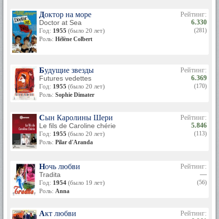
Доктор на море
Рейтинг:
Doctor at Sea
6.330
Год:
1955
(было 20 лет)
(281)
Роль:
Hélène Colbert
Будущие звезды
Рейтинг:
Futures vedettes
6.369
Год:
1955
(было 20 лет)
(170)
Роль:
Sophie Dimater
Сын Каролины Шери
Рейтинг:
Le fils de Caroline chérie
5.846
Год:
1955
(было 20 лет)
(113)
Роль:
Pilar d'Aranda
Ночь любви
Рейтинг:
Tradita
—
Год:
1954
(было 19 лет)
(56)
Роль:
Anna
Акт любви
Рейтинг: