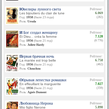
("Частная жизнь" ), Джейн Биркин ("Дон Жуан 73" ), Жанна
Моро ("Вива Мария!" ) .
Ювелиры лунного света
Рейтинг:
Les bijoutiers du clair de lune
6.069
В 1973 г., незадолго до своего сорокалетия Бардо объявила
Год:
1958
(было 23 года)
(282)
о завершении кинематографической карьеры и в
Роль:
Ursula
дальнейшем посвятила свою жизнь борьбе за права
животных.
И Бог создал женщину
Рейтинг:
В 1992 г. Бардо вышла замуж за Бернара д'Ормаля. Брак
Et Dieu... créa la femme
7.128
продолжается по сей день.
Год:
1956
(было 21 год)
(6 776)
Роль:
Juliete Hardy
Сегодня звезда живет в скромном поместье «Мадраг» в
Сен-Тропе. За три с половиной десятка лет она не прочла
ни одного сценария – кино ее не интересует. Круг интересов
Первая брачная ночь
Рейтинг:
сосредоточен ныне на борьбе за права братьев наших
La mariée est trop belle
6.758
меньших. Где можно застать Брижит? На выступлении
Год:
1956
(было 21 год)
(462)
против убийства морских котиков, на митинге против
Роль:
Chouchou
усыпления бродячих собак или против людей, которые
«таскают на себе кладбища животных» – так ББ называет
Обрывая лепестки ромашки
Рейтинг:
шубы. Сегодняшняя жизнь бывшей актрисы – сплошь
En effeuillant la marguerite
7.027
битва. В последнее время она стала выступать против
Год:
1956
(было 21 год)
(359)
мусульман, геев и фаст-фуда. Эти три слагаемых, по ее
Роль:
Agnès Dumont
словам, разрушили Францию. Общественность реагирует
спокойно и даже с пониманием: дескать, на старости лет
бабка Бардо совсем уж остервенела и возненавидела
Любовница Нерона
Рейтинг:
людей.
Mio figlio Nerone
5.890