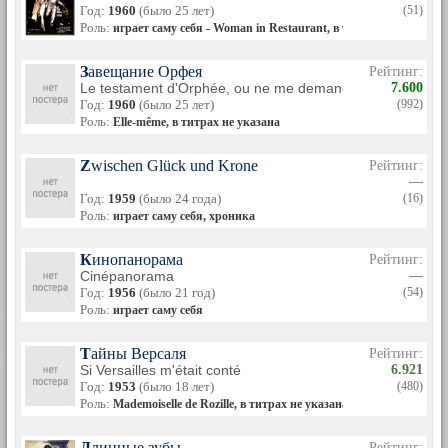
Год:
1960
(было 25 лет)
(51)
Роль:
играет саму себя - Woman in Restaurant, в титрах не указана
Завещание Орфея
Рейтинг:
Le testament d'Orphée, ou ne me demandez pas pourquo
7.600
Год:
1960
(было 25 лет)
(992)
Роль:
Elle-même, в титрах не указана
Zwischen Glück und Krone
Рейтинг:
—
Год:
1959
(было 24 года)
(16)
Роль:
играет саму себя, хроника
Кинопанорама
Рейтинг:
Cinépanorama
—
Год:
1956
(было 21 год)
(54)
Роль:
играет саму себя
Тайны Версаля
Рейтинг:
Si Versailles m'était conté
6.921
Год:
1953
(было 18 лет)
(480)
Роль:
Mademoiselle de Rozille, в титрах не указана
Длинные зубы
Рейтинг: