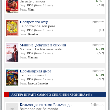
Un acte d'amour
6.961
Год:
1953
(было 18 лет)
(230)
Роль:
Mimi
Портрет его отца
Рейтинг:
Le portrait de son père
—
Год:
1953
(было 18 лет)
(41)
Роль:
Domino
Манина, девушка в бикини
Рейтинг:
Manina... La fille sans voile
6.219
Год:
1952
(было 17 лет)
(272)
Роль:
Manina
Нормандская дыра
Рейтинг:
Le trou normand
6.519
Год:
1952
(было 17 лет)
(212)
Роль:
Javotte Lemoine
АКТЕР: ИГРАЕТ САМОГО СЕБЯ ИЛИ ХРОНИКА (43)
Бельмондо глазами Бельмондо
Рейтинг:
Belmondo par Belmondo
—