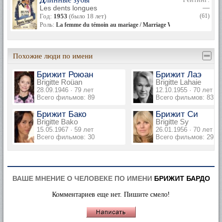
Les dents longues
—
Год:
1953
(было 18 лет)
(61)
Роль:
La femme du témoin au mariage / Marriage Witness, в титрах н
Похожие люди по имени
Брижит Роюан
Брижит Лаэ
Brigitte Roüan
Brigitte Lahaie
28.09.1946 · 79 лет
12.10.1955 · 70 лет
Всего фильмов: 89
Всего фильмов: 83
Брижит Бако
Брижит Си
Brigitte Bako
Brigitte Sy
15.05.1967 · 59 лет
26.01.1956 · 70 лет
Всего фильмов: 30
Всего фильмов: 29
ВАШЕ МНЕНИЕ О ЧЕЛОВЕКЕ ПО ИМЕНИ
БРИЖИТ БАРДО
Комментариев еще нет. Пишите смело!