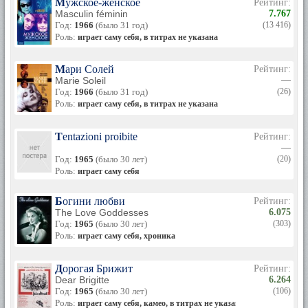
Мужское-женское
Рейтинг:
Masculin féminin
7.767
Год:
1966
(было 31 год)
(13 416)
Роль:
играет саму себя, в титрах не указана
Мари Солей
Рейтинг:
Marie Soleil
—
Год:
1966
(было 31 год)
(26)
Роль:
играет саму себя, в титрах не указана
Tentazioni proibite
Рейтинг:
—
Год:
1965
(было 30 лет)
(20)
Роль:
играет саму себя
Богини любви
Рейтинг:
The Love Goddesses
6.075
Год:
1965
(было 30 лет)
(303)
Роль:
играет саму себя, хроника
Дорогая Брижит
Рейтинг:
Dear Brigitte
6.264
Год:
1965
(было 30 лет)
(106)
Роль:
играет саму себя, камео, в титрах не указана