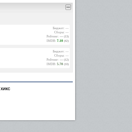
Бюджет: —
Сборы: —
Рейтинг:
—
(13)
IMDB:
7.10
(42)
Бюджет: —
Сборы: —
Рейтинг:
—
(12)
IMDB:
5.70
(10)
 ХИКС