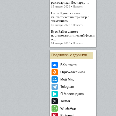
разговаривал Леонардо…
15 января 2026 • Новости
Скотт Купер снимет
фантастический триллер о
знаменитом…
15 января 2026 • Новости
Бутс Райли снимет
постапокалиптический фильм
о…
14 января 2026 • Новости
Поделитесь с друзьями
ВКонтакте
Одноклассники
Мой Мир
Telegram
Я.Мессенджер
Twitter
WhatsApp
Pinterest