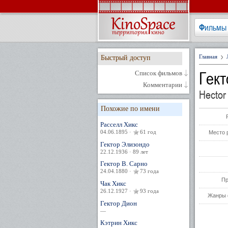
Фильмы
Главная
Быстрый доступ
Гект
Список фильмов
Комментарии
Hector
Похожие по имени
Расселл Хикс
04.06.1895 ·
61 год
Место 
Гектор Элизондо
22.12.1936 · 89 лет
Гектор В. Сарно
24.04.1880 ·
73 года
Пр
Чак Хикс
26.12.1927 ·
93 года
Жанры 
Гектор Дион
—
Кэтрин Хикс