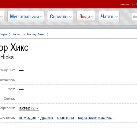
Главная
Доб
Мультфильмы
Сериалы
Люди
Читать
Люди
Актер
Гектор Хикс
ор Хикс
 Hicks
—
Рождение:
—
рождения:
—
Рост:
—
Семья:
актер
офессия:
(2)▼
комедия
·
драма
·
фэнтези
·
короткометражка
фильмов: