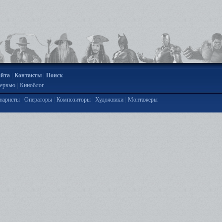
|
|
айта
Контакты
Поиск
|
ервью
Киноблог
|
|
|
|
наристы
Операторы
Композиторы
Художники
Монтажеры