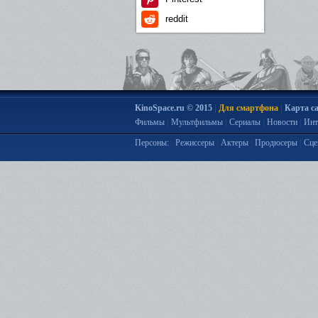
reddit
|
|
KinoSpace.ru © 2015
Для смартфона
Карта с
|
|
|
|
Фильмы
Мультфильмы
Сериалы
Новости
Инт
|
|
|
Персоны:
Режиссеры
Актеры
Продюсеры
Сце