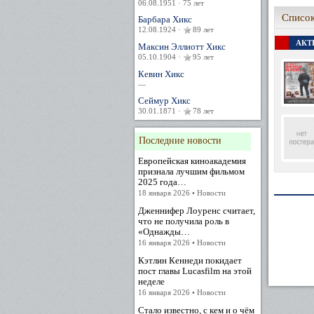
06.08.1951 · 75 лет
Список
Барбара Хикс
12.08.1924 ·
89 лет
АКТЕ
Максин Эллиотт Хикс
05.10.1904 ·
95 лет
Кевин Хикс
—
Сеймур Хикс
30.01.1871 ·
78 лет
Последние новости
Европейская киноакадемия
признала лучшим фильмом
2025 года…
18 января 2026 • Новости
Дженнифер Лоуренс считает,
что не получила роль в
«Однажды…
16 января 2026 • Новости
Кэтлин Кеннеди покидает
пост главы Lucasfilm на этой
неделе
16 января 2026 • Новости
Стало известно, с кем и о чём