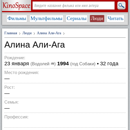
Фильмы
Мультфильмы
Сериалы
Люди
Читать
Главная
Люди
Алина Али-Ага
Алина Али-Ага
Рождение:
23 января
1994
• 32 года
(Водолей
♒
)
(год Собаки)
Место рождения:
—
Рост:
—
Семья:
—
Профессия: