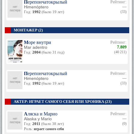
Перепончатокрылый
Рейтинг:
Himenóptero
—
Год:
1992
(было 19 лет)
(33)
МОНТАЖЕР (2)
Море внутри
Рейтинг:
Mar adentro
7.809
Год:
2004
(было 31 год)
(40 211)
Перепончатокрылый
Рейтинг:
Himenóptero
—
Год:
1992
(было 19 лет)
(33)
АКТЕР: ИГРАЕТ САМОГО СЕБЯ ИЛИ ХРОНИКА (23)
Аляска и Марио
Рейтинг:
Alaska y Mario
—
Год:
2011
(было 38 лет)
(0)
Роль:
играет самого себя