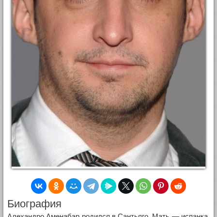
Биография
Алехандро Аменабар родился в Сантьяго. Мать — испанка,