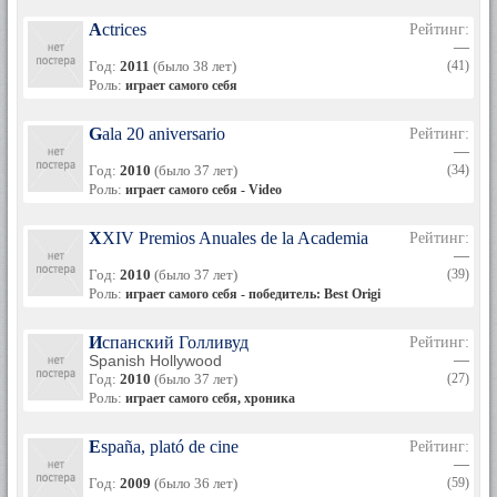
Actrices
Рейтинг:
—
Год:
2011
(было 38 лет)
(41)
Роль:
играет самого себя
Gala 20 aniversario
Рейтинг:
—
Год:
2010
(было 37 лет)
(34)
Роль:
играет самого себя - Video
XXIV Premios Anuales de la Academia
Рейтинг:
—
Год:
2010
(было 37 лет)
(39)
Роль:
играет самого себя - победитель: Best Original Screenplay & No
Испанский Голливуд
Рейтинг:
Spanish Hollywood
—
Год:
2010
(было 37 лет)
(27)
Роль:
играет самого себя, хроника
España, plató de cine
Рейтинг:
—
Год:
2009
(было 36 лет)
(59)