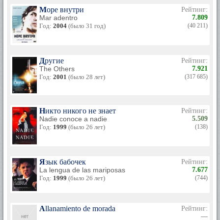
Море внутри
Рейтинг:
Mar adentro
7.809
Год:
2004
(было 31 год)
(40 211)
Другие
Рейтинг:
The Others
7.921
Год:
2001
(было 28 лет)
(317 685)
Никто никого не знает
Рейтинг:
Nadie conoce a nadie
5.509
Год:
1999
(было 26 лет)
(138)
Язык бабочек
Рейтинг:
La lengua de las mariposas
7.677
Год:
1999
(было 26 лет)
(744)
Allanamiento de morada
Рейтинг:
—