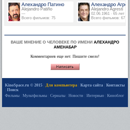
Алехандро Патино
Алехандро Агре
Alejandro Patiño
Alejandro Agresti
—
02.06.1961 · 65 лет
Всего фильмов: 75
Всего фильмов: 67
ВАШЕ МНЕНИЕ О ЧЕЛОВЕКЕ ПО ИМЕНИ
АЛЕХАНДРО
АМЕНАБАР
Комментариев еще нет. Пишите смело!
KinoSpace.ru © 2015
|
Для компьютера
|
Карта сайта
|
Контакты
|
Поиск
Фильмы
|
Мультфильмы
|
Сериалы
|
Новости
|
Интервью
|
Киноблог