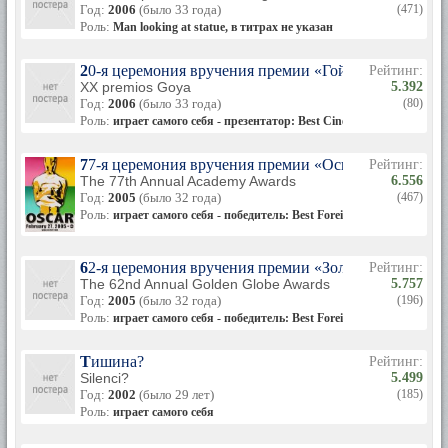
Год:
2006
(было 33 года)
(471)
Роль:
Man looking at statue, в титрах не указан
20-я церемония вручения премии «Гойя»
Рейтинг:
XX premios Goya
5.392
Год:
2006
(было 33 года)
(80)
Роль:
играет самого себя - презентатор: Best Cinematography
77-я церемония вручения премии «Оскар»
Рейтинг:
The 77th Annual Academy Awards
6.556
Год:
2005
(было 32 года)
(467)
Роль:
играет самого себя - победитель: Best Foreign Language Film
62-я церемония вручения премии «Золотой глобус»
Рейтинг:
The 62nd Annual Golden Globe Awards
5.757
Год:
2005
(было 32 года)
(196)
Роль:
играет самого себя - победитель: Best Foreign Language Film
Тишина?
Рейтинг:
Silenci?
5.499
Год:
2002
(было 29 лет)
(185)
Роль:
играет самого себя