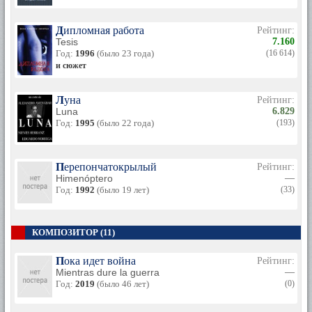
Дипломная работа
Рейтинг:
Tesis
7.160
Год:
1996
(было 23 года)
(16 614)
и сюжет
Луна
Рейтинг:
Luna
6.829
Год:
1995
(было 22 года)
(193)
Перепончатокрылый
Рейтинг:
Himenóptero
—
Год:
1992
(было 19 лет)
(33)
КОМПОЗИТОР (11)
Пока идет война
Рейтинг:
Mientras dure la guerra
—
Год:
2019
(было 46 лет)
(0)