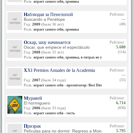
Роль:
играет самого себя, хроника
Наблюдая за Пенелопой
Рейтинг:
Buscando a Penélope
—
Год:
2009
(было 36 лет)
(49)
Роль:
играет самого себя, хроника
Оскар, шоу начинается
Рейтинг:
Oscar, que empiece el espectáculo
5.680
Год:
2008
(было 35 лет)
(114)
Роль:
играет самого себя, хроника, в титрах не указан
XXI Premios Anuales de la Academia
Рейтинг:
—
Год:
2007
(было 34 года)
(55)
Роль:
играет самого себя - презентатор: Best Director
Муравей
Рейтинг:
El hormiguero
6.714
Год:
2006
(было 33 года)
(836)
Роль:
играет самого себя - гость
Призрак
Рейтинг:
Películas para no dormir: Regreso a Moira
5.795