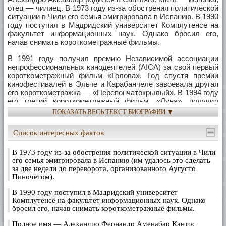
отец — чилиец. В 1973 году из-за обострения политической
ситуации в Чили его семья эмигрировала в Испанию. В 1990
году поступил в Мадридский университет Комплутенсе на
факультет информационных наук. Однако бросил его,
начав снимать короткометражные фильмы.
В 1991 году получил премию Независимой ассоциации
непрофессиональных кинодеятелей (AICA) за свой первый
короткометражный фильм «Голова». Год спустя премии
кинофестивалей в Эльче и Карабанчеле завоевала другая
его короткометражка — «Перепончатокрылый». В 1994 году
его третий короткометражный фильм, «Луна», получил
премию Луиса Гарсии Берланги за лучший сценарий и
ПОКАЗАТЬ ВЕСЬ ТЕКСТ БИОГРАФИИ ▼
награду Независимой ассоциации непрофессиональных
кинодеятелей (AICA) за лучшую музыку.
Список интересных фактов
Первый полнометражный фильм Аменабара,
«Диссертация», продюсировал режиссёр Хосе Луис
В 1973 году из-за обострения политической ситуации в Чили
Куэрда, которого заинтересовал сценарий этой картины.
его семья эмигрировала в Испанию (им удалось это сделать
Сюжет этого необычного и странного триллера
за две недели до переворота, организованного Аугусто
Пиночетом).
разворачивается на факультете информационных наук
Мадридского университета Комплутенсе, а один из его
В 1990 году поступил в Мадридский университет
отрицательных героев получил имя профессора этого
Комплутенсе на факультет информационных наук. Однако
факультета, у которого Аменабар провалился на
бросил его, начав снимать короткометражные фильмы.
экзаменах. Фильм привлёк внимание критики на
Берлинском кинофестивале, а у себя на родине получил
Полное имя — Алехандро Фернандо Аменабар Кантос