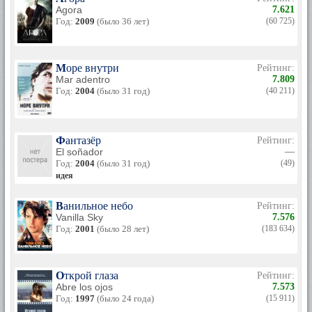
должна была быть теплой, как бы согревающей. Я сразу
Agora
7.621
подумал о струнном ансамбле, играющем совсем тихо,
Год:
2009
(было 36 лет)
(60 725)
пианиссимо, без сольных партий. Я использовал кельтскую
музыку - ведь действие происходит в Галисии, - и
пригласил для записи лучших испанских волынщиков. Они
и воплотили мою музыкальную идею: воспеть жизнь.
Море внутри
Рейтинг:
Mar adentro
7.809
- Рамон мечтает о море. А вы в этом на него похожи?
Год:
2004
(было 31 год)
(40 211)
- Да, я бы хотел умереть на море. Но пока живу в самом
центре Испании. Моя мечта о старости - жить на берегу,
смотреть на море.
Фантазёр
Рейтинг:
El soñador
—
Год:
2004
(было 31 год)
(49)
идея
Ванильное небо
Рейтинг:
Vanilla Sky
7.576
Год:
2001
(было 28 лет)
(183 634)
Открой глаза
Рейтинг:
Abre los ojos
7.573
Год:
1997
(было 24 года)
(15 911)