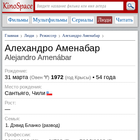
Фильмы
Мультфильмы
Сериалы
Люди
Читать
Главная
Люди
Режиссер
Алехандро Аменабар
Алехандро Аменабар
Alejandro Amenábar
Рождение:
31 марта
1972
• 54 года
(Овен
♈
)
(год Крысы)
Место рождения:
Сантьяго, Чили
Рост:
—
Семья:
Дэвид Бланко (развод)
Профессии: