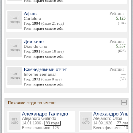
Роль:
играет самого себя
Афиша
Рейтинг:
Cartelera
5.123
Год:
1994
(было 21 год)
(104)
Роль:
играет самого себя
Дни кино
Рейтинг:
Días de cine
5.557
Год:
1991
(было 18 лет)
(626)
Роль:
играет самого себя
Еженедельный отчет
Рейтинг:
Informe semanal
—
Год:
1973
(было 0 лет)
(32)
Роль:
играет самого себя
Похожие люди по имени
Алехандро Галиндо
Алехандро Ульо
Alejandro Galindo
Alejandro Ulloa
14.01.1906 ·
93 года
14.09.1926 ·
77 лет
Всего фильмов: 125
Всего фильмов: 108