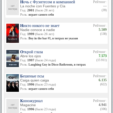
Ночь с Фуэнтесом и компанией
Рейтинг:
La noche con Fuentes y Cía
—
Год:
2001
(было 28 лет)
(39)
Роль:
играет самого себя
Никто никого не знает
Рейтинг:
Nadie conoce a nadie
5.509
Год:
1999
(было 26 лет)
(138)
Роль:
Boy in the bar #1, в титрах не указан
Открой глаза
Рейтинг:
Abre los ojos
7.573
Год:
1997
(было 24 года)
(15 911)
Роль:
Laughing Guy in Disco Bathroom, в титрах не указан
Бешеные псы
Рейтинг:
Caiga quien caiga
6.135
Год:
1996
(было 23 года)
(622)
Роль:
играет самого себя
Киножурнал
Рейтинг:
Magacine
4.941
Год:
1996
(было 23 года)
(106)