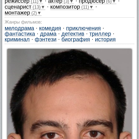
режиссер
·
актер
·
продюсер
·
(11)▼
(3)▼
(6)▼
сценарист
·
композитор
·
(13)▼
(11)▼
монтажер
(2)▼
Жанры фильмов:
мелодрама
·
комедия
·
приключения
·
фантастика
·
драма
·
детектив
·
триллер
·
криминал
·
фэнтези
·
биография
·
история