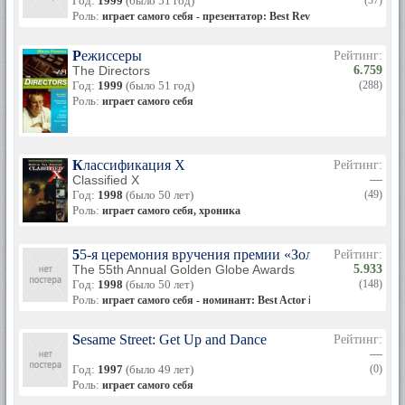
Год:
1999
(было 51 год)
(37)
Роль:
играет самого себя - презентатор: Best Revival of a Play
Режиссеры
Рейтинг:
The Directors
6.759
Год:
1999
(было 51 год)
(288)
Роль:
играет самого себя
Классификация Х
Рейтинг:
Classified X
—
Год:
1998
(было 50 лет)
(49)
Роль:
играет самого себя, хроника
55-я церемония вручения премии «Золотой глобус»
Рейтинг:
The 55th Annual Golden Globe Awards
5.933
Год:
1998
(было 50 лет)
(148)
Роль:
играет самого себя - номинант: Best Actor in Motion Picture C
Sesame Street: Get Up and Dance
Рейтинг:
—
Год:
1997
(было 49 лет)
(0)
Роль:
играет самого себя