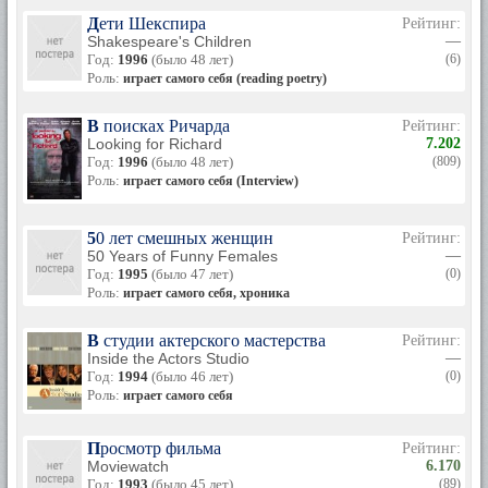
Дети Шекспира
Рейтинг:
Shakespeare's Children
—
Год:
1996
(было 48 лет)
(6)
Роль:
играет самого себя (reading poetry)
В поисках Ричарда
Рейтинг:
Looking for Richard
7.202
Год:
1996
(было 48 лет)
(809)
Роль:
играет самого себя (Interview)
50 лет смешных женщин
Рейтинг:
50 Years of Funny Females
—
Год:
1995
(было 47 лет)
(0)
Роль:
играет самого себя, хроника
В студии актерского мастерства
Рейтинг:
Inside the Actors Studio
—
Год:
1994
(было 46 лет)
(0)
Роль:
играет самого себя
Просмотр фильма
Рейтинг:
Moviewatch
6.170
Год:
1993
(было 45 лет)
(89)