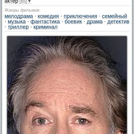
актер
(65)▼
Жанры фильмов:
мелодрама
·
комедия
·
приключения
·
семейный
·
музыка
·
фантастика
·
боевик
·
драма
·
детектив
·
триллер
·
криминал