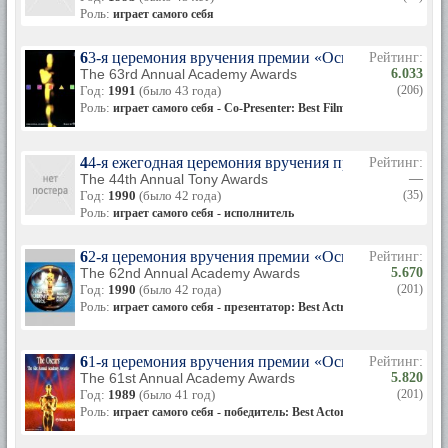
Роль:
играет самого себя
63-я церемония вручения премии «Оскар»
Рейтинг:
The 63rd Annual Academy Awards
6.033
Год:
1991
(было 43 года)
(206)
Роль:
играет самого себя - Co-Presenter: Best Film Editing
44-я ежегодная церемония вручения премии «Тони»
Рейтинг:
The 44th Annual Tony Awards
—
Год:
1990
(было 42 года)
(35)
Роль:
играет самого себя - исполнитель
62-я церемония вручения премии «Оскар»
Рейтинг:
The 62nd Annual Academy Awards
5.670
Год:
1990
(было 42 года)
(201)
Роль:
играет самого себя - презентатор: Best Actress in a Supporting
61-я церемония вручения премии «Оскар»
Рейтинг:
The 61st Annual Academy Awards
5.820
Год:
1989
(было 41 год)
(201)
Роль:
играет самого себя - победитель: Best Actor in a Supporting Ro