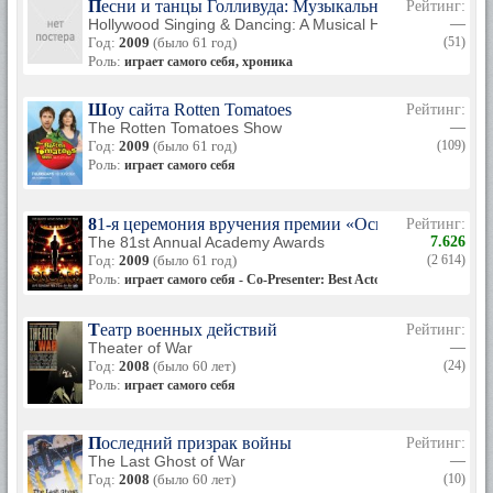
Песни и танцы Голливуда: Музыкальная история – 198
Рейтинг:
Hollywood Singing & Dancing: A Musical History - 1980s,
—
Год:
2009
(было 61 год)
(51)
Роль:
играет самого себя, хроника
Шоу сайта Rotten Tomatoes
Рейтинг:
The Rotten Tomatoes Show
—
Год:
2009
(было 61 год)
(109)
Роль:
играет самого себя
81-я церемония вручения премии «Оскар»
Рейтинг:
The 81st Annual Academy Awards
7.626
Год:
2009
(было 61 год)
(2 614)
Роль:
играет самого себя - Co-Presenter: Best Actor in a Supporting R
Театр военных действий
Рейтинг:
Theater of War
—
Год:
2008
(было 60 лет)
(24)
Роль:
играет самого себя
Последний призрак войны
Рейтинг:
The Last Ghost of War
—
Год:
2008
(было 60 лет)
(10)