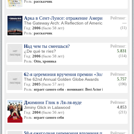
Роль:
рассказчик
Арка в Сент-Луисе: отражение Америки
Рейтинг:
The Gateway Arch: A Reflection of America
—
Год:
2006
(было 58 лет)
(11)
Роль:
рассказчик
Над чем ты смеешься?
Рейтинг:
¿De qué te ríes?
5.831
Год:
2006
(было 58 лет)
(114)
Роль:
Otto, хроника
62-я церемония вручения премии «Золотой глобус»
Рейтинг:
The 62nd Annual Golden Globe Awards
5.757
Год:
2005
(было 57 лет)
(196)
Роль:
играет самого себя - номинант: Best Actor in a Motion Picture 
Джимини Глик в Ля-ля-вуде
Рейтинг:
Jiminy Glick in Lalawood
4.853
Год:
2004
(было 56 лет)
(211)
Роль:
играет самого себя
58-я ежегодная церемония вручения премии «Тони»
Рейтинг: