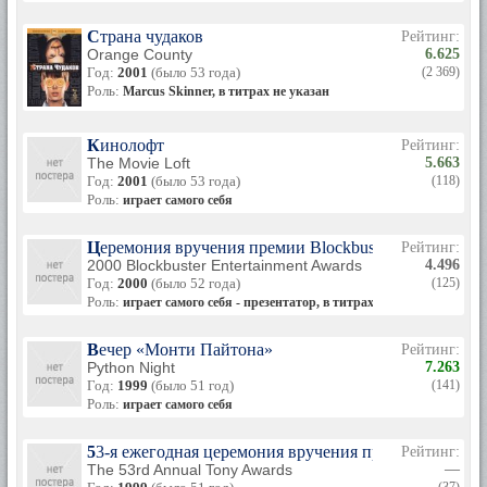
Страна чудаков
Рейтинг:
Orange County
6.625
Год:
2001
(было 53 года)
(2 369)
Роль:
Marcus Skinner, в титрах не указан
Кинолофт
Рейтинг:
The Movie Loft
5.663
Год:
2001
(было 53 года)
(118)
Роль:
играет самого себя
Церемония вручения премии Blockbuster Entertainme
Рейтинг:
2000 Blockbuster Entertainment Awards
4.496
Год:
2000
(было 52 года)
(125)
Роль:
играет самого себя - презентатор, в титрах не указан
Вечер «Монти Пайтона»
Рейтинг:
Python Night
7.263
Год:
1999
(было 51 год)
(141)
Роль:
играет самого себя
53-я ежегодная церемония вручения премии «Тони»
Рейтинг:
The 53rd Annual Tony Awards
—