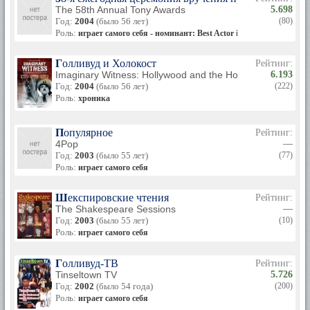
The 58th Annual Tony Awards
5.698
Год:
2004
(было 56 лет)
(80)
Роль:
играет самого себя - номинант: Best Actor in a Play
Голливуд и Холокост
Рейтинг:
Imaginary Witness: Hollywood and the Holocaust
6.193
Год:
2004
(было 56 лет)
(222)
Роль:
хроника
Популярное
Рейтинг:
4Pop
—
Год:
2003
(было 55 лет)
(77)
Роль:
играет самого себя
Шекспировские чтения
Рейтинг:
The Shakespeare Sessions
—
Год:
2003
(было 55 лет)
(10)
Роль:
играет самого себя
Голливуд-ТВ
Рейтинг:
Tinseltown TV
5.726
Год:
2002
(было 54 года)
(200)
Роль:
играет самого себя