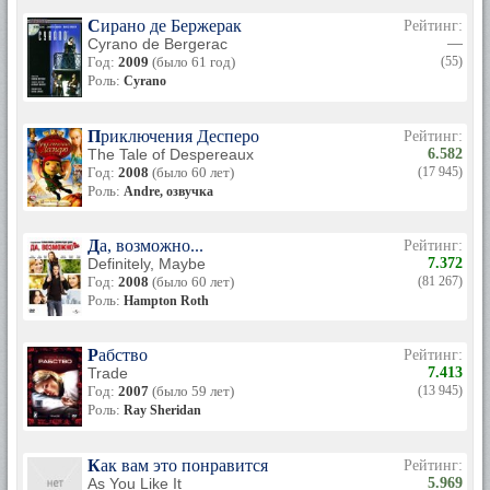
Сирано де Бержерак
Рейтинг:
Cyrano de Bergerac
—
Год:
2009
(было 61 год)
(55)
Роль:
Cyrano
Приключения Десперо
Рейтинг:
The Tale of Despereaux
6.582
Год:
2008
(было 60 лет)
(17 945)
Роль:
Andre, озвучка
Да, возможно...
Рейтинг:
Definitely, Maybe
7.372
Год:
2008
(было 60 лет)
(81 267)
Роль:
Hampton Roth
Рабство
Рейтинг:
Trade
7.413
Год:
2007
(было 59 лет)
(13 945)
Роль:
Ray Sheridan
Как вам это понравится
Рейтинг:
As You Like It
5.969