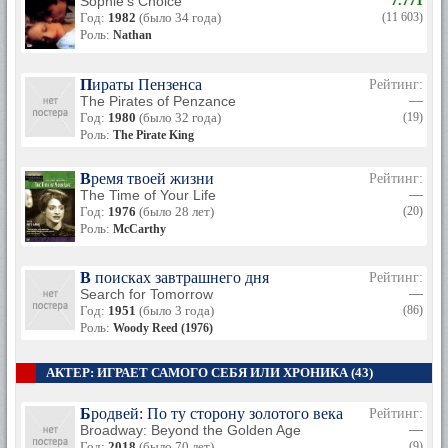
Sophie's Choice
7.771
Год:
1982
(было 34 года)
(11 603)
Роль:
Nathan
Пираты Пензенса
Рейтинг:
The Pirates of Penzance
—
Год:
1980
(было 32 года)
(19)
Роль:
The Pirate King
Время твоей жизни
Рейтинг:
The Time of Your Life
—
Год:
1976
(было 28 лет)
(20)
Роль:
McCarthy
В поисках завтрашнего дня
Рейтинг:
Search for Tomorrow
—
Год:
1951
(было 3 года)
(86)
Роль:
Woody Reed (1976)
АКТЕР: ИГРАЕТ САМОГО СЕБЯ ИЛИ ХРОНИКА (43)
Бродвей: По ту сторону золотого века
Рейтинг:
Broadway: Beyond the Golden Age
—
Год:
2018
(было 70 лет)
(9)