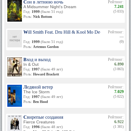
Сон в летнюю ночь
Рейтинг:
A Midsummer Night's Dream
7.241
Год:
1999
(было 51 год)
(5 033)
Роль:
Nick Bottom
Will Smith Feat. Dru Hill & Kool Mo Dee: Wild Wild We
Рейтинг:
—
Год:
1999
(было 51 год)
(0)
Роль:
Artemus Gordon
Вход и выход
Рейтинг:
In & Out
6.890
Год:
1997
(было 49 лет)
(3 863)
Роль:
Howard Brackett
Ледяной ветер
Рейтинг:
The Ice Storm
7.029
Год:
1997
(было 49 лет)
(5 022)
Роль:
Ben Hood
Свирепые создания
Рейтинг:
Fierce Creatures
6.922
Год:
1996
(было 48 лет)
(1 381)