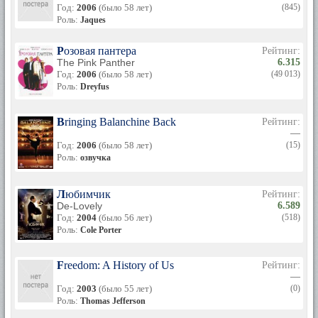
Год:
2006
(было 58 лет)
(845)
Роль:
Jaques
Розовая пантера
Рейтинг:
The Pink Panther
6.315
Год:
2006
(было 58 лет)
(49 013)
Роль:
Dreyfus
Bringing Balanchine Back
Рейтинг:
—
Год:
2006
(было 58 лет)
(15)
Роль:
озвучка
Любимчик
Рейтинг:
De-Lovely
6.589
Год:
2004
(было 56 лет)
(518)
Роль:
Cole Porter
Freedom: A History of Us
Рейтинг:
—
Год:
2003
(было 55 лет)
(0)
Роль:
Thomas Jefferson