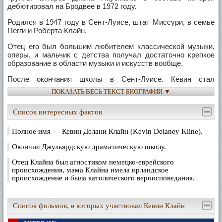
дебютировал на Бродвее в 1972 году.
Родился в 1947 году в Сент-Луисе, штат Миссури, в семье
Пегги и Роберта Клайн.
Отец его был большим любителем классической музыки,
оперы, и мальчик с детства получал достаточно крепкое
образование в области музыки и искусств вообще.
После окончания школы в Сент-Луисе, Кевин стал
студентом Университета Индианы (Indiana University) в
ПОКАЗАТЬ ВЕСЬ ТЕКСТ БИОГРАФИИ ▼
Блумингтоне, намереваясь стать музыкантом – его
специализацией оказалась игра на пианино. Однако во
Список интересных фактов
время учебы приоритеты молодого Клайна неожиданно
сместились – он буквально влюбился в театр. Так, участие
в студенческих спектаклях, привело его впоследствии в
Полное имя — Кевин Делани Клайн (Kevin Delaney Kline).
одно из самых престижных учебных заведений – Школу
Джуллиарда (Juilliard School) в Нью-Йорке.
Окончил Джульярдскую драматическую школу.
Шел 1970 год, и впереди Кевина Клайна ожидала
Отец Клайна был агностиком немецко-еврейского
происхождения, мама Клайна имела ирландское
головокружительная актерская карьера, начало которой
происхождение и была католического вероисповедания.
было положено созданием актерской труппы – 'City Center
Acting Company' (сегодня – 'The Acting Company') – куда
кроме Кевина вошли несколько его приятелей по Школе.
Разъезжая по США, молодые актеры давали классические,
Список фильмов, в которых участвовал Кевин Клайн
современные и музыкальные пьесы, и их коллектив вскоре
заимел славу довольно сильного.