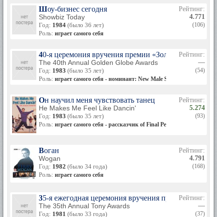
Шоу-бизнес сегодня
Рейтинг:
Showbiz Today
4.771
Год:
1984
(было 36 лет)
(106)
Роль:
играет самого себя
40-я церемония вручения премии «Золотой глобус»
Рейтинг:
The 40th Annual Golden Globe Awards
—
Год:
1983
(было 35 лет)
(54)
Роль:
играет самого себя - номинант: New Male Star of the Year in a 
Он научил меня чувствовать танец
Рейтинг:
He Makes Me Feel Like Dancin'
5.274
Год:
1983
(было 35 лет)
(93)
Роль:
играет самого себя - рассказчик of Final Performance
Воган
Рейтинг:
Wogan
4.791
Год:
1982
(было 34 года)
(168)
Роль:
играет самого себя
35-я ежегодная церемония вручения премии «Тони»
Рейтинг:
The 35th Annual Tony Awards
—
Год:
1981
(было 33 года)
(37)