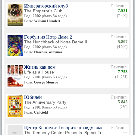
Императорский клуб
Рейтинг:
The Emperor's Club
7.521
Год:
2002
(было 54 года)
(7 490)
Роль:
William Hundert
Горбун из Нотр Дама 2
Рейтинг:
The Hunchback of Notre Dame II
5.807
Год:
2002
(было 54 года)
(4 540)
Роль:
Phoebus, озвучка
Жизнь как дом
Рейтинг:
Life as a House
7.753
Год:
2001
(было 53 года)
(11 261)
Роль:
George Monroe
Юбилей
Рейтинг:
The Anniversary Party
5.845
Год:
2001
(было 53 года)
(250)
Роль:
Cal Gold
Центр Кеннеди: Говорите правду властям
Рейтинг:
The Kennedy Center Presents: Speak Truth to Power
—