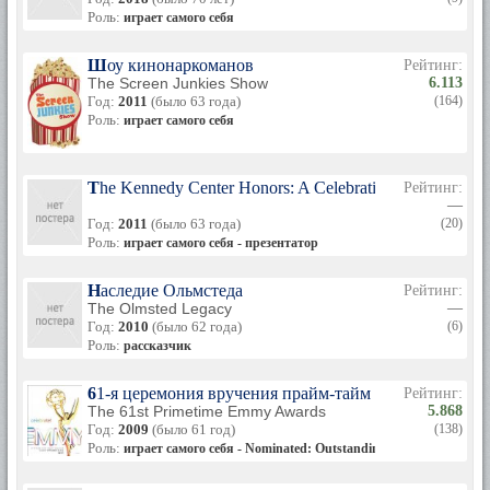
Роль:
играет самого себя
Шоу кинонаркоманов
Рейтинг:
The Screen Junkies Show
6.113
Год:
2011
(было 63 года)
(164)
Роль:
играет самого себя
The Kennedy Center Honors: A Celebration of the Perfor
Рейтинг:
—
Год:
2011
(было 63 года)
(20)
Роль:
играет самого себя - презентатор
Наследие Ольмстеда
Рейтинг:
The Olmsted Legacy
—
Год:
2010
(было 62 года)
(6)
Роль:
рассказчик
61-я церемония вручения прайм-тайм премии «Эмми
Рейтинг:
The 61st Primetime Emmy Awards
5.868
Год:
2009
(было 61 год)
(138)
Роль:
играет самого себя - Nominated: Outstanding Lead Actor in a Mi