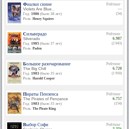
Фиалки синие
Рейтинг:
Violets Are Blue...
—
Год:
1986
(было 38 лет)
(54)
Роль:
Henry Squires
Сильверадо
Рейтинг:
Silverado
6.987
Год:
1985
(было 37 лет)
(2 043)
Роль:
Paden
Большое разочарование
Рейтинг:
The Big Chill
6.720
Год:
1983
(было 35 лет)
(1 910)
Роль:
Harold Cooper
Пираты Пензенса
Рейтинг:
The Pirates of Penzance
6.757
Год:
1983
(было 35 лет)
(154)
Роль:
The Pirate King
Выбор Софи
Рейтинг: