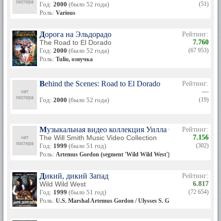
Год:
2000
(было 52 года)
(51)
Роль:
Various
Дорога на Эльдорадо
Рейтинг:
The Road to El Dorado
7.760
Год:
2000
(было 52 года)
(67 953)
Роль:
Tulio, озвучка
Behind the Scenes: Road to El Dorado
Рейтинг:
—
Год:
2000
(было 52 года)
(19)
Музыкальная видео коллекция Уилла Смита
Рейтинг:
The Will Smith Music Video Collection
7.156
Год:
1999
(было 51 год)
(302)
Роль:
Artemus Gordon (segment 'Wild Wild West')
Дикий, дикий Запад
Рейтинг:
Wild Wild West
6.817
Год:
1999
(было 51 год)
(72 654)
Роль:
U.S. Marshal Artemus Gordon / Ulysses S. Grant