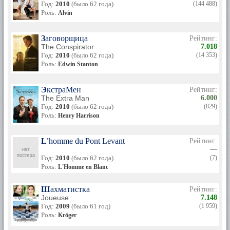
«Кальмар и Кит», и дочь Грета Симона Клайн, 1994 года
Год:
2010
(было 62 года)
(144 488)
рождения.
Роль:
Alvin
Автор: Полина Челпанова
Заговорщица
Рейтинг:
Сайт: Знаменитости
The Conspirator
7.018
Год:
2010
(было 62 года)
(14 353)
Роль:
Edwin Stanton
ЭкстраМен
Рейтинг:
The Extra Man
6.000
Год:
2010
(было 62 года)
(829)
Роль:
Henry Harrison
L'homme du Pont Levant
Рейтинг:
—
Год:
2010
(было 62 года)
(7)
Роль:
L'Homme en Blanc
Шахматистка
Рейтинг:
Joueuse
7.148
Год:
2009
(было 61 год)
(1 959)
Роль:
Kröger