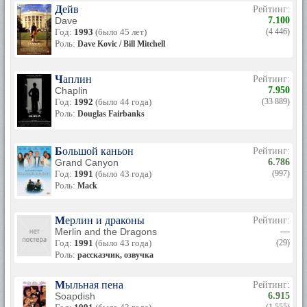
Дейв
Рейтинг:
Dave
7.100
Год:
1993
(было 45 лет)
(4 446)
Роль:
Dave Kovic / Bill Mitchell
Чаплин
Рейтинг:
Chaplin
7.950
Год:
1992
(было 44 года)
(33 889)
Роль:
Douglas Fairbanks
Большой каньон
Рейтинг:
Grand Canyon
6.786
Год:
1991
(было 43 года)
(997)
Роль:
Mack
Мерлин и драконы
Рейтинг:
Merlin and the Dragons
—
Год:
1991
(было 43 года)
(29)
Роль:
рассказчик, озвучка
Мыльная пена
Рейтинг:
Soapdish
6.915