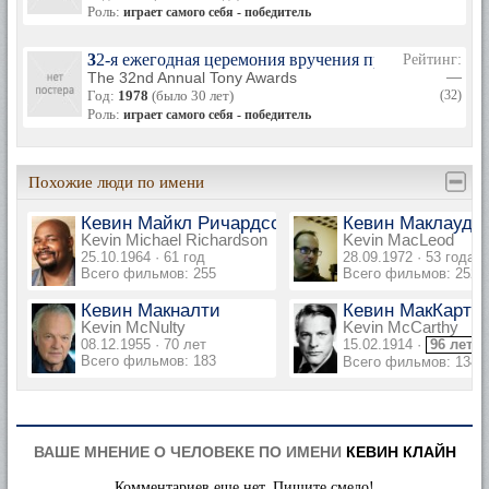
Роль:
играет самого себя - победитель
32-я ежегодная церемония вручения премии «Тони»
Рейтинг:
The 32nd Annual Tony Awards
—
Год:
1978
(было 30 лет)
(32)
Роль:
играет самого себя - победитель
Похожие люди по имени
Кевин Майкл Ричардсон
Кевин Маклауд
Kevin Michael Richardson
Kevin MacLeod
25.10.1964 · 61 год
28.09.1972 · 53 года
Всего фильмов: 255
Всего фильмов: 252
Кевин Макналти
Кевин МакКарти
Kevin McNulty
Kevin McCarthy
08.12.1955 · 70 лет
15.02.1914 ·
96 лет
Всего фильмов: 183
Всего фильмов: 134
ВАШЕ МНЕНИЕ О ЧЕЛОВЕКЕ ПО ИМЕНИ
КЕВИН КЛАЙН
Комментариев еще нет. Пишите смело!