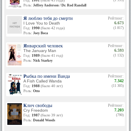
Год:
1991
(было 43 года)
(1 555)
Роль:
Jeffrey Anderson / Dr. Rod Randall
Я люблю тебя до смерти
Рейтинг:
I Love You to Death
6.673
Год:
1990
(было 42 года)
(1 817)
Роль:
Joey Boca
Январский человек
Рейтинг:
The January Man
6.593
Год:
1989
(было 41 год)
(1 132)
Роль:
Nick Starkey
Рыбка по имени Ванда
Рейтинг:
A Fish Called Wanda
7.342
Год:
1988
(было 40 лет)
(11 305)
Роль:
Otto
Клич свободы
Рейтинг:
Cry Freedom
7.203
Год:
1987
(было 39 лет)
(790)
Роль:
Donald Woods