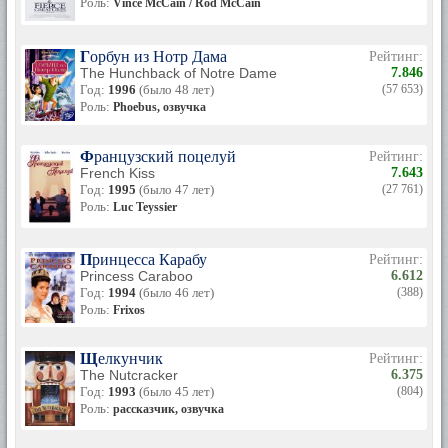
Роль:
Vince McCain / Rod McCain
Горбун из Нотр Дама
Рейтинг:
The Hunchback of Notre Dame
7.846
Год:
1996
(было 48 лет)
(57 653)
Роль:
Phoebus, озвучка
Французский поцелуй
Рейтинг:
French Kiss
7.643
Год:
1995
(было 47 лет)
(27 761)
Роль:
Luc Teyssier
Принцесса Карабу
Рейтинг:
Princess Caraboo
6.612
Год:
1994
(было 46 лет)
(388)
Роль:
Frixos
Щелкунчик
Рейтинг:
The Nutcracker
6.375
Год:
1993
(было 45 лет)
(804)
Роль:
рассказчик, озвучка