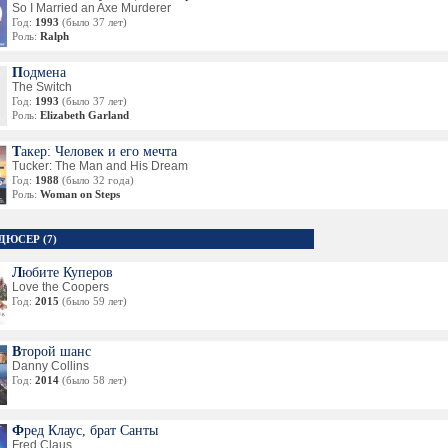
So I Married an Axe Murderer
Год:
1993
(было 37 лет)
Роль:
Ralph
Подмена
The Switch
Год:
1993
(было 37 лет)
Роль:
Elizabeth Garland
Такер: Человек и его мечта
Tucker: The Man and His Dream
Год:
1988
(было 32 года)
Роль:
Woman on Steps
ДЮСЕР (7)
Любите Куперов
Love the Coopers
Год:
2015
(было 59 лет)
Второй шанс
Danny Collins
Год:
2014
(было 58 лет)
Фред Клаус, брат Санты
Fred Claus