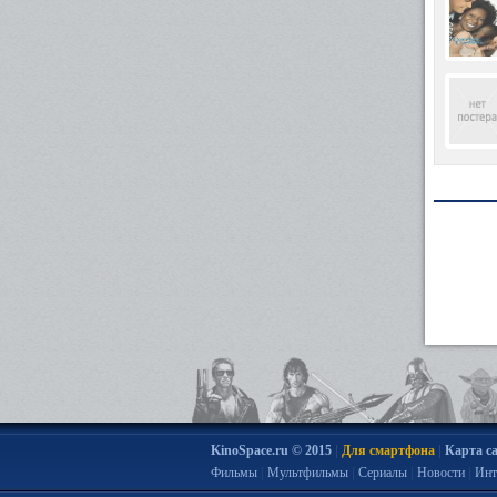
|
|
KinoSpace.ru © 2015
Для смартфона
Карта с
|
|
|
|
Фильмы
Мультфильмы
Сериалы
Новости
Инт