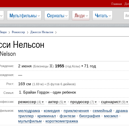
Главная
Доб
Мультфильмы
Сериалы
Люди
Читать
Люди
Режиссер
Джесси Нельсон
сси Нельсон
 Nelson
2 июня
1955
• 71 год
♊
Рождение:
(Близнецы
)
(год Козы)
—
рождения:
169 см
Рост:
(1.69 м) • (5 футов 6 дюймов)
Брайан Гордон - один ребенок
Семья:
режиссер
·
актер
·
продюсер
·
сценарист
офессии:
(4)▼
(5)▼
(7)▼
(9)▼
мелодрама
·
комедия
·
приключения
·
семейный
·
драма
фильмов:
триллер
·
криминал
·
фэнтези
·
биография
·
мюзикл
·
мультфильм
·
короткометражка