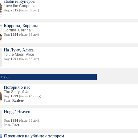
Любите Куперов
Love the Coopers
Год:
2015
(было 59 лет)
Коррина, Коррина
Corrina, Corrina
Год:
1994
(было 38 лет)
На Луну, Алиса
To the Moon, Alice
Год:
1991
(было 35 лет)
Р (5)
История о нас
The Story of Us
Год:
1999
(было 43 года)
Роль:
Realtor
Hoggs' Heaven
Год:
1994
(было 38 лет)
Роль:
Poet
Я женился на убийце с топором