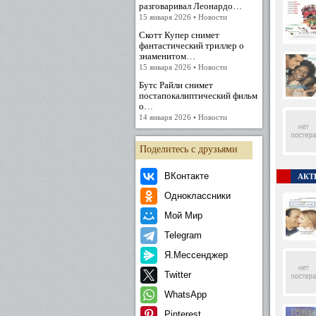
разговаривал Леонардо…
15 января 2026 • Новости
Скотт Купер снимет
фантастический триллер о
знаменитом…
15 января 2026 • Новости
Бутс Райли снимет
постапокалиптический фильм
о…
14 января 2026 • Новости
Поделитесь с друзьями
ВКонтакте
АКТЕ
Одноклассники
Мой Мир
Telegram
Я.Мессенджер
Twitter
WhatsApp
Pinterest