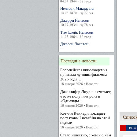
04.04.1944 · 82 года
Нельсон Макдауэлл
14.08.1870 ·
77 лет
Джерри Нельсон
10.07.1934 ·
78 лет
Тим Блейк Нельсон
11.05.1964 · 62 года
Джесси Ласатен
—
Последние новости
Европейская киноакадемия
признала лучшим фильмом
2025 года…
18 января 2026 • Новости
Дженнифер Лоуренс считает,
что не получила роль в
«Однажды…
16 января 2026 • Новости
Кэтлин Кеннеди покидает
Список
пост главы Lucasfilm на этой
неделе
16 января 2026 • Новости
РЕЖ
Стало известно, с кем и о чём