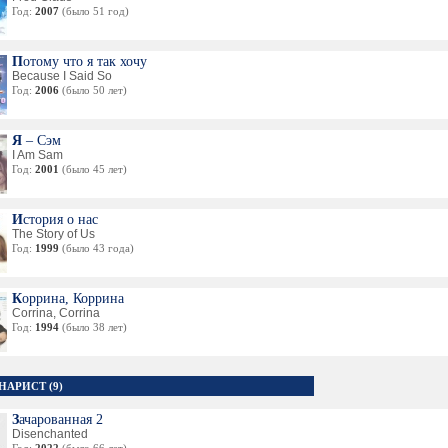
Год:
2007
(было 51 год)
Потому что я так хочу
Because I Said So
Год:
2006
(было 50 лет)
Я – Сэм
I Am Sam
Год:
2001
(было 45 лет)
История о нас
The Story of Us
Год:
1999
(было 43 года)
Коррина, Коррина
Corrina, Corrina
Год:
1994
(было 38 лет)
НАРИСТ (9)
Зачарованная 2
Disenchanted