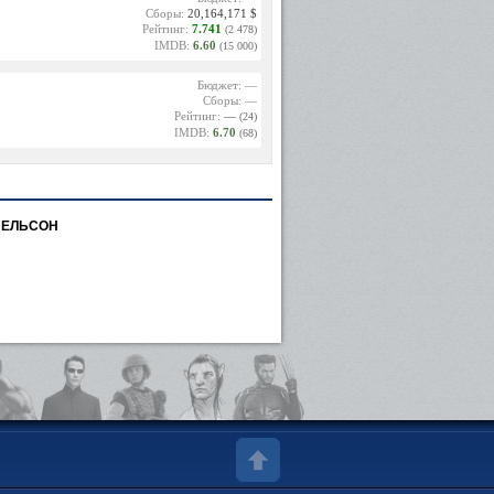
Сборы:
20,164,171 $
Рейтинг:
7.741
(2 478)
IMDB:
6.60
(15 000)
Бюджет: —
Сборы: —
Рейтинг:
—
(24)
IMDB:
6.70
(68)
НЕЛЬСОН