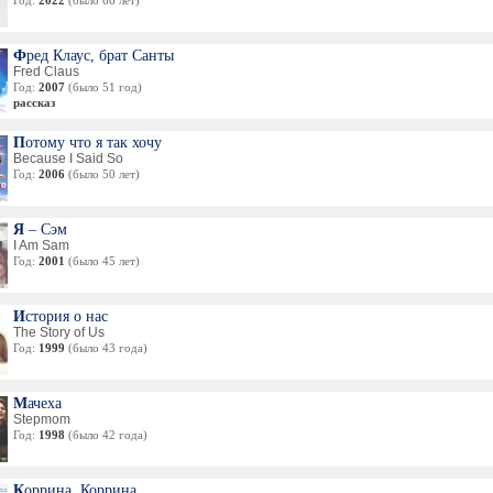
Год:
2022
(было 66 лет)
Фред Клаус, брат Санты
Fred Claus
Год:
2007
(было 51 год)
рассказ
Потому что я так хочу
Because I Said So
Год:
2006
(было 50 лет)
Я – Сэм
I Am Sam
Год:
2001
(было 45 лет)
История о нас
The Story of Us
Год:
1999
(было 43 года)
Мачеха
Stepmom
Год:
1998
(было 42 года)
Коррина, Коррина