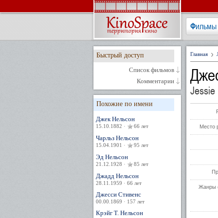
Фильмы
Главная
Быстрый доступ
Дже
Список фильмов
Комментарии
Jessie
Похожие по имени
Джек Нельсон
15.10.1882 ·
66 лет
Место 
Чарльз Нельсон
15.04.1901 ·
95 лет
Эд Нельсон
21.12.1928 ·
85 лет
Пр
Джадд Нельсон
28.11.1959 · 66 лет
Жанры 
Джесси Стивенс
00.00.1869 · 157 лет
Крэйг Т. Нельсон