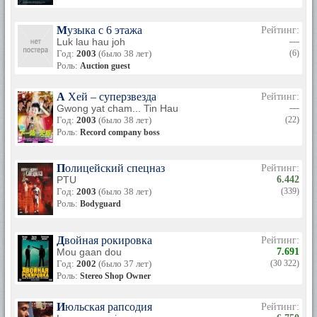
Музыка с 6 этажа
Рейтинг:
Luk lau hau joh
—
Год:
2003
(было 38 лет)
(6)
Роль:
Auction guest
А Хей – суперзвезда
Рейтинг:
Gwong yat cham... Tin Hau
—
Год:
2003
(было 38 лет)
(22)
Роль:
Record company boss
Полицейский спецназ
Рейтинг:
PTU
6.442
Год:
2003
(было 38 лет)
(339)
Роль:
Bodyguard
Двойная рокировка
Рейтинг:
Mou gaan dou
7.691
Год:
2002
(было 37 лет)
(30 322)
Роль:
Stereo Shop Owner
Июльская рапсодия
Рейтинг: