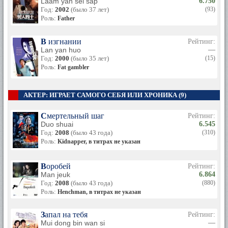
Laam yan sei sap
6.750
Год:
2002
(было 37 лет)
(93)
Роль:
Father
В изгнании
Рейтинг:
Lan yan huo
—
Год:
2000
(было 35 лет)
(15)
Роль:
Fat gambler
АКТЕР: ИГРАЕТ САМОГО СЕБЯ ИЛИ ХРОНИКА (9)
Смертельный шаг
Рейтинг:
Duo shuai
6.545
Год:
2008
(было 43 года)
(310)
Роль:
Kidnapper, в титрах не указан
Воробей
Рейтинг:
Man jeuk
6.864
Год:
2008
(было 43 года)
(880)
Роль:
Henchman, в титрах не указан
Запал на тебя
Рейтинг:
Mui dong bin wan si
—