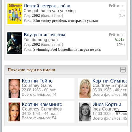
Летний ветерок любви
Рейтинг:
Che goh ha tin yau yee sing
—
Год:
2002
(было 37 лет)
(10)
Роль:
Film society president, в титрах не указан
Внутренние чувства
Рейтинг:
Yee do hung gaan
6.317
Год:
2002
(было 37 лет)
(207)
Роль:
Swimming Pool Custodian, в титрах не указан
Похожие люди по имени
Кортни Гейнс
Кортни Симпсон
Courtney Gains
Courtney Simpson
22.08.1965 · 60 лет
05.09.1985 · 40 лет
Всего фильмов: 74
Всего фильмов: 66
Кортни Каммингс
Инез Кортни
Courtney Cummings
Inez Courtney
04.12.1981 · 44 года
12.03.1908 ·
67 лет
Всего фильмов: 54
Всего фильмов: 45