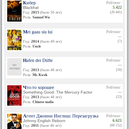
Кибер
Рейтинг:
Blackhat
5.422
Год:
2015
(было 50 лет)
(26 441)
Роль:
Samuel Wu
Mei gaau siu lui
Рейтинг:
—
Год:
2014
(было 49 лет)
(7)
Роль:
Uncle
Hafen der Düfte
Рейтинг:
—
Год:
2013
(было 48 лет)
(16)
Роль:
Mr. Kwok
Что-то хорошее
Рейтинг:
Something Good: The Mercury Factor
—
Год:
2013
(было 48 лет)
(23)
Роль:
Chinese mafia
Агент Джонни Инглиш: Перезагрузка
Рейтинг:
Johnny English Reborn
6.621
Год:
2011
(было 46 лет)
(69 152)