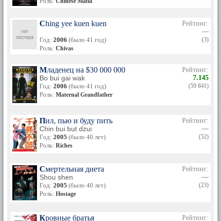
Роль:
Chinese Mafia
Ching yee kuen kuen
Рейтинг:
—
Год:
2006
(было 41 год)
(3)
Роль:
Chivas
Младенец на $30 000 000
Рейтинг:
Bo bui gai wak
7.145
Год:
2006
(было 41 год)
(59 841)
Роль:
Maternal Grandfather
Пил, пью и буду пить
Рейтинг:
Chin bui but dzui
—
Год:
2005
(было 40 лет)
(52)
Роль:
Riches
Смертельная диета
Рейтинг:
Shou shen
—
Год:
2005
(было 40 лет)
(23)
Роль:
Hostage
Кровные братья
Рейтинг: