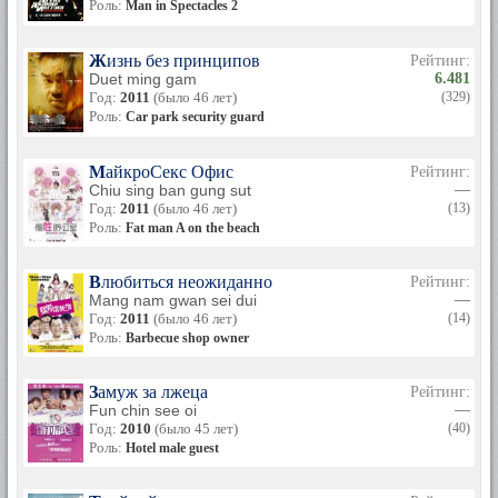
Роль:
Man in Spectacles 2
Жизнь без принципов
Рейтинг:
Duet ming gam
6.481
Год:
2011
(было 46 лет)
(329)
Роль:
Car park security guard
МайкроСекс Офис
Рейтинг:
Chiu sing ban gung sut
—
Год:
2011
(было 46 лет)
(13)
Роль:
Fat man A on the beach
Влюбиться неожиданно
Рейтинг:
Mang nam gwan sei dui
—
Год:
2011
(было 46 лет)
(14)
Роль:
Barbecue shop owner
Замуж за лжеца
Рейтинг:
Fun chin see oi
—
Год:
2010
(было 45 лет)
(40)
Роль:
Hotel male guest