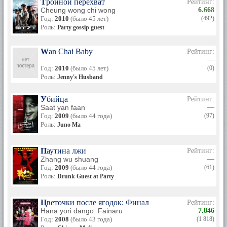
Тройной перехват
Рейтинг:
Cheung wong chi wong
6.668
Год:
2010
(было 45 лет)
(492)
Роль:
Party gossip guest
Wan Chai Baby
Рейтинг:
—
Год:
2010
(было 45 лет)
(0)
Роль:
Jenny's Husband
Убийца
Рейтинг:
Saat yan faan
—
Год:
2009
(было 44 года)
(97)
Роль:
Juno Ma
Паутина лжи
Рейтинг:
Zhang wu shuang
—
Год:
2009
(было 44 года)
(61)
Роль:
Drunk Guest at Party
Цветочки после ягодок: Финал
Рейтинг:
Hana yori dango: Fainaru
7.846
Год:
2008
(было 43 года)
(1 818)