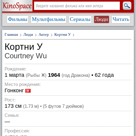
Фильмы
Мультфильмы
Сериалы
Люди
Читать
Главная
Люди
Актер
Кортни У
Кортни У
Courtney Wu
Рождение:
1 марта
1964
• 62 года
(Рыбы
♓
)
(год Дракона)
Место рождения:
Гонконг
Рост:
173 см
(1.73 м) • (5 футов 7 дюймов)
Семья:
—
Профессия: