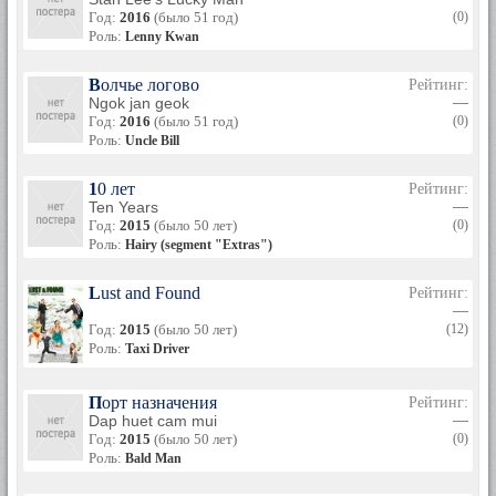
Год:
2016
(было 51 год)
(0)
Роль:
Lenny Kwan
Волчье логово
Рейтинг:
Ngok jan geok
—
Год:
2016
(было 51 год)
(0)
Роль:
Uncle Bill
10 лет
Рейтинг:
Ten Years
—
Год:
2015
(было 50 лет)
(0)
Роль:
Hairy (segment "Extras")
Lust and Found
Рейтинг:
—
Год:
2015
(было 50 лет)
(12)
Роль:
Taxi Driver
Порт назначения
Рейтинг:
Dap huet cam mui
—
Год:
2015
(было 50 лет)
(0)
Роль:
Bald Man