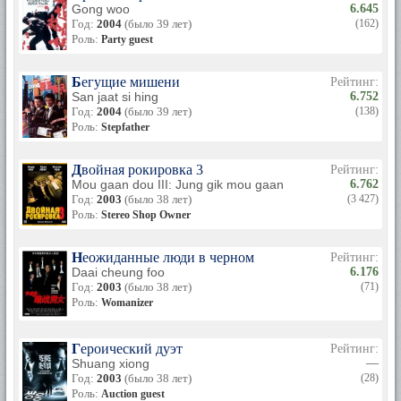
Gong woo
6.645
Год:
2004
(было 39 лет)
(162)
Роль:
Party guest
Бегущие мишени
Рейтинг:
San jaat si hing
6.752
Год:
2004
(было 39 лет)
(138)
Роль:
Stepfather
Двойная рокировка 3
Рейтинг:
Mou gaan dou III: Jung gik mou gaan
6.762
Год:
2003
(было 38 лет)
(3 427)
Роль:
Stereo Shop Owner
Неожиданные люди в черном
Рейтинг:
Daai cheung foo
6.176
Год:
2003
(было 38 лет)
(71)
Роль:
Womanizer
Героический дуэт
Рейтинг:
Shuang xiong
—
Год:
2003
(было 38 лет)
(28)
Роль:
Auction guest