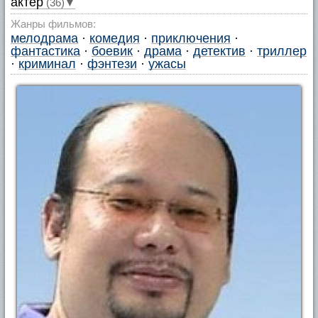
актер
(36)▼
Жанры фильмов:
мелодрама
·
комедия
·
приключения
·
фантастика
·
боевик
·
драма
·
детектив
·
триллер
·
криминал
·
фэнтези
·
ужасы