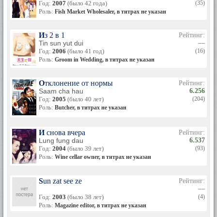
Год:
2007
(было 42 года)
(35)
Роль:
Fish Market Wholesaler, в титрах не указан
Из 2 в 1
Рейтинг:
Tin sun yut dui
—
Год:
2006
(было 41 год)
(16)
Роль:
Groom in Wedding, в титрах не указан
Отклонение от нормы
Рейтинг:
Saam cha hau
6.256
Год:
2005
(было 40 лет)
(204)
Роль:
Butcher, в титрах не указан
И снова вчера
Рейтинг:
Lung fung dau
6.537
Год:
2004
(было 39 лет)
(93)
Роль:
Wine cellar owner, в титрах не указан
Sun zat see ze
Рейтинг:
—
Год:
2003
(было 38 лет)
(4)
Роль:
Magazine editor, в титрах не указан