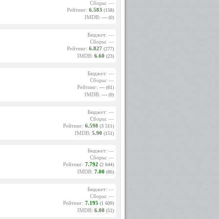
вает их
Сборы: —
нцевич
Рейтинг:
6.583
(158)
большим
IMDB:
—
(0)
нцевича
ательно
Бюджет: —
икто не
Сборы: —
видимо,
Рейтинг:
6.827
(277)
Сейчас
IMDB:
6.60
(23)
Бюджет: —
Сборы: —
 на то,
Рейтинг:
—
(61)
отря на
IMDB:
—
(0)
ино, не
о может
а. Его
Бюджет: —
инские
Сборы: —
 зашла
Рейтинг:
6.598
(3 511)
й взять
IMDB:
5.90
(151)
3 года.
Бюджет: —
Сборы: —
Рейтинг:
7.792
(2 644)
IMDB:
7.00
(86)
Бюджет: —
Сборы: —
Рейтинг:
7.195
(1 609)
IMDB:
6.00
(52)