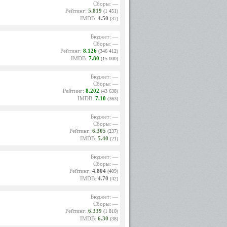
дии, и
Сборы: —
чайший
Рейтинг:
5.819
(1 451)
ьствием
IMDB:
4.50
(37)
ре близ
Бюджет: —
-Юдо в
Сборы: —
те, кто
Рейтинг:
8.126
(346 412)
кипящее
IMDB:
7.80
(15 000)
 не до
а ноги
Бюджет: —
Сборы: —
Рейтинг:
8.202
(43 638)
 грим,
IMDB:
7.10
(363)
, чтобы
жимки и
ызывали
Бюджет: —
итулом
Сборы: —
родной
Рейтинг:
6.305
(237)
IMDB:
5.40
(21)
еоргием
 и этот
Бюджет: —
лобного
Сборы: —
шенную
Рейтинг:
4.804
(409)
аже: «В
IMDB:
4.70
(42)
орозко»
иал для
Бюджет: —
ей надо
Сборы: —
 Чайной
Рейтинг:
6.339
(1 810)
в руках
IMDB:
6.30
я такой
(38)
.