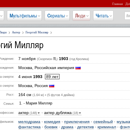
Главная
Доб
Мультфильмы
Сериалы
Люди
Читать
Люди
Актер
Георгий Милляр
ргий Милляр
7 ноября
1903
♏
Рождение:
(Скорпион
)
(год Кролика)
Москва, Российская империя
рождения:
4 июня
1993
89 лет
а смерти:
Москва, Россия
о смерти:
164 см
Рост:
(1.64 м) • (5 футов 4 дюйма)
- Мария Милляр
Семья:
актер
·
актер дубляжа
офессии:
(148)▼
(18)▼
мелодрама
·
комедия
·
приключения
·
семейный
·
музык
фильмов:
фантастика
·
боевик
·
драма
·
детектив
·
криминал
·
фэнт