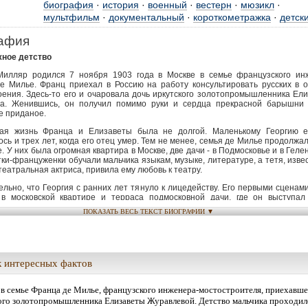
биография
·
история
·
военный
·
вестерн
·
мюзикл
·
мультфильм
·
документальный
·
короткометражка
·
детск
афия
ное детство
Милляр родился 7 ноября 1903 года в Москве в семье французского ин
е Милье. Франц приехал в Россию на работу консультировать русских в о
оения. Здесь-то его и очаровала дочь иркутского золотопромышленника Ел
а. Женившись, он получил помимо руки и сердца прекрасной барышни
е приданое.
ая жизнь Франца и Елизаветы была не долгой. Маленькому Георгию 
сь и трех лет, когда его отец умер. Тем не менее, семья де Милье продолжа
е. У них была огромная квартира в Москве, две дачи - в Подмосковье и в Геле
ки-француженки обучали мальчика языкам, музыке, литературе, а тетя, изве
театральная актриса, привила ему любовь к театру.
льно, что Георгия с ранних лет тянуло к лицедейству. Его первыми сценам
 в московской квартире и терраса подмосковной дачи, где он выступал
никами.
ПОКАЗАТЬ ВЕСЬ ТЕКСТ БИОГРАФИИ ▼
ы
ное детство Георгия закончилось в 1914 году. Опасаясь предреволюц
, мать решила отправить Георгия подальше от неспокойной Москвы – к 
к. Здесь он прожил больше пяти лет, здесь же встретил весть о разразив
 интересных фактов
еволюции…
я отняла у их семьи и деньги, и московскую квартиру с подмосковной 
 в семье Франца де Милье, французского инженера-мостостроителя, приехавшег
 большего, родственники Георгия предусмотрительно подправили ему фамил
ого золотопромышленника Елизаветы Журавлевой. Детство мальчика проходило 