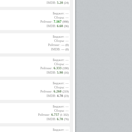
трудно.
IMDB:
5.20
(24)
один, а
обычной
ванной
Бюджет: —
ы, жили
Сборы: —
Рейтинг:
7.167
(998)
IMDB:
6.60
(36)
дством,
ройной
 – лишь
Бюджет: —
ты, от
Сборы: —
азывал
Рейтинг:
—
(0)
роты не
IMDB:
—
(0)
ьезного
Бюджет: —
Сборы: —
на была
Рейтинг:
6.333
(190)
 первым
IMDB:
5.90
(16)
сталось
).
Бюджет: —
А затем
Сборы: —
е – 60.
Рейтинг:
6.260
(219)
ны!» На
IMDB:
4.70
(23)
 коса».
Бюджет: —
берегу
Сборы: —
шами.
Рейтинг:
6.757
(1 332)
IMDB:
6.70
(76)
еоргий
ностью
тцом, и
Бюджет: —