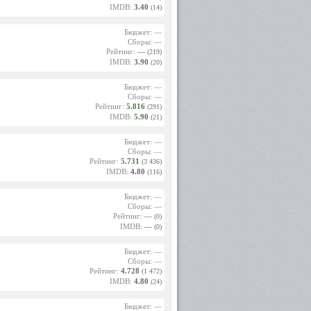
IMDB:
3.40
(14)
рова, и
 не мог
 Фаина
Бюджет: —
 своими
Сборы: —
у роль
Рейтинг:
—
(219)
IMDB:
3.90
(20)
ироды,
плачем
Бюджет: —
о фоне
Сборы: —
.
Рейтинг:
5.816
(291)
IMDB:
5.90
(21)
 «Кащей
дстал в
Бюджет: —
Великой
Сборы: —
 образе
Рейтинг:
5.731
(3 436)
тказом:
IMDB:
4.80
глашать
(116)
уждение
р решил
Бюджет: —
Сборы: —
Рейтинг:
—
(0)
не смог
IMDB:
—
(0)
ащея,
бразам
, когда
Бюджет: —
Сергея
Сборы: —
Рейтинг:
4.728
(1 472)
IMDB:
4.80
(24)
– лишь
Бюджет: —