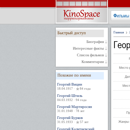
Фильмы
Главная
Быстрый доступ
Гео
Биография
Интересные факты
Список фильмов
Комментарии
Место 
Похожие по имени
Дат
Георгий Вицин
Мест
18.04.1917 ·
84 года
Георгий Штиль
04.03.1932 · 94 года
Георгий Мартиросян
31.01.1948 · 78 лет
Пр
Георгий Бурков
Жанры 
31.05.1933 ·
57 лет
Георгий Калитиевский