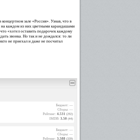
тарался
в, хотя
концертном зале «Россия». Узнав, что в
ернулся
 и на каждом из них цветными карандашами
е время
 что «хотел оставить подарочек каждому
бычная
ать звонка. Но так и не дождался: то ли
 данным
икто не приехал и даже не посчитал
увство
решить
 театра
актера.
«Озеро
(«Ромео
»), м-р
лей, но
он ушел
Бюджет: —
Сборы: —
Рейтинг:
4.531
(292)
 Первую
IMDB:
3.50
учьему
(44)
епным:
лись не
Бюджет: —
 должна
Сборы: —
ная».
Рейтинг:
3.588
(339)