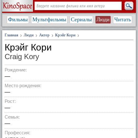
Фильмы
Мультфильмы
Сериалы
Люди
Читать
Главная
Люди
Актер
Крэйг Кори
Крэйг Кори
Craig Kory
Рождение:
—
Место рождения:
—
Рост:
—
Семья:
—
Профессия: