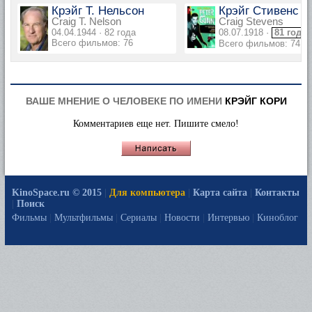
Крэйг Т. Нельсон
Крэйг Стивенс
Craig T. Nelson
Craig Stevens
04.04.1944 · 82 года
08.07.1918 ·
81 год
Всего фильмов: 76
Всего фильмов: 74
ВАШЕ МНЕНИЕ О ЧЕЛОВЕКЕ ПО ИМЕНИ
КРЭЙГ КОРИ
Комментариев еще нет. Пишите смело!
KinoSpace.ru © 2015
|
Для компьютера
|
Карта сайта
|
Контакты
|
Поиск
Фильмы
|
Мультфильмы
|
Сериалы
|
Новости
|
Интервью
|
Киноблог