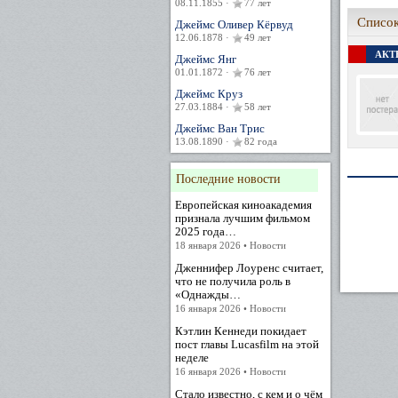
08.11.1855 ·
77 лет
Список
Джеймс Оливер Кёрвуд
12.06.1878 ·
49 лет
АКТЕ
Джеймс Янг
01.01.1872 ·
76 лет
Джеймс Круз
27.03.1884 ·
58 лет
Джеймс Ван Трис
13.08.1890 ·
82 года
Последние новости
Европейская киноакадемия
признала лучшим фильмом
2025 года…
18 января 2026 • Новости
Дженнифер Лоуренс считает,
что не получила роль в
«Однажды…
16 января 2026 • Новости
Кэтлин Кеннеди покидает
пост главы Lucasfilm на этой
неделе
16 января 2026 • Новости
Стало известно, с кем и о чём