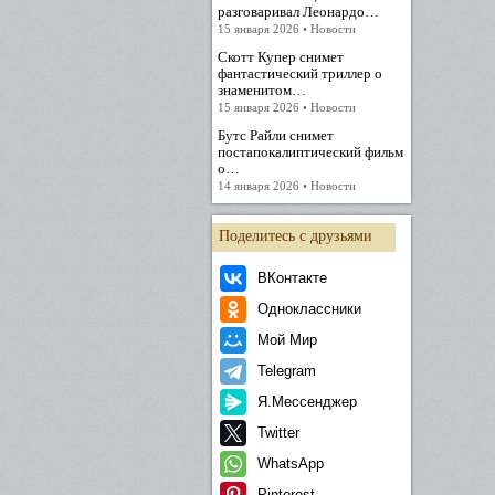
разговаривал Леонардо…
15 января 2026 • Новости
Скотт Купер снимет
фантастический триллер о
знаменитом…
15 января 2026 • Новости
Бутс Райли снимет
постапокалиптический фильм
о…
14 января 2026 • Новости
Поделитесь с друзьями
ВКонтакте
Одноклассники
Мой Мир
Telegram
Я.Мессенджер
Twitter
WhatsApp
Pinterest