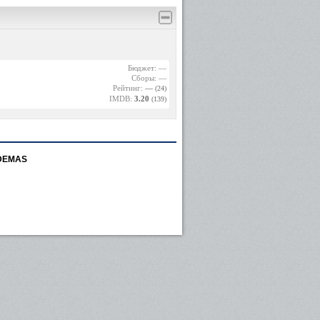
Бюджет: —
Сборы: —
Рейтинг:
—
(24)
IMDB:
3.20
(139)
DEMAS