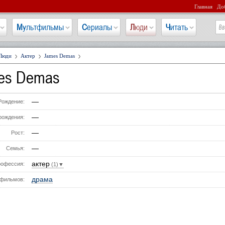
Главная
Доб
Мультфильмы
Сериалы
Люди
Читать
Люди
Актер
James Demas
es Demas
—
Рождение:
—
рождения:
—
Рост:
—
Семья:
актер
офессия:
(1)▼
драма
фильмов: