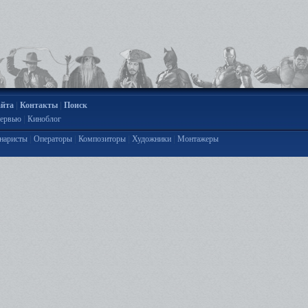
|
|
айта
Контакты
Поиск
|
ервью
Киноблог
|
|
|
|
наристы
Операторы
Композиторы
Художники
Монтажеры