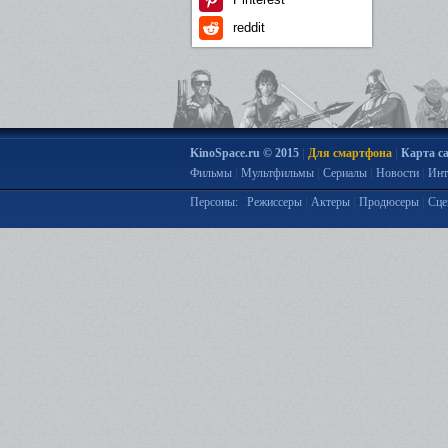
reddit
|
|
KinoSpace.ru © 2015
Для смартфона
Карта с
|
|
|
|
Фильмы
Мультфильмы
Сериалы
Новости
Инт
|
|
|
Персоны:
Режиссеры
Актеры
Продюсеры
Сце