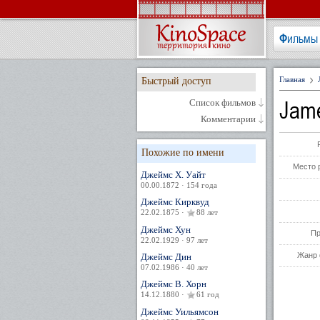
Фильмы
Главная
Быстрый доступ
Jam
Список фильмов
Комментарии
Похожие по имени
Место 
Джеймс Х. Уайт
00.00.1872 · 154 года
Джеймс Кирквуд
22.02.1875 ·
88 лет
Джеймс Хун
Пр
22.02.1929 · 97 лет
Жанр 
Джеймс Дин
07.02.1986 · 40 лет
Джеймс В. Хорн
14.12.1880 ·
61 год
Джеймс Уильямсон