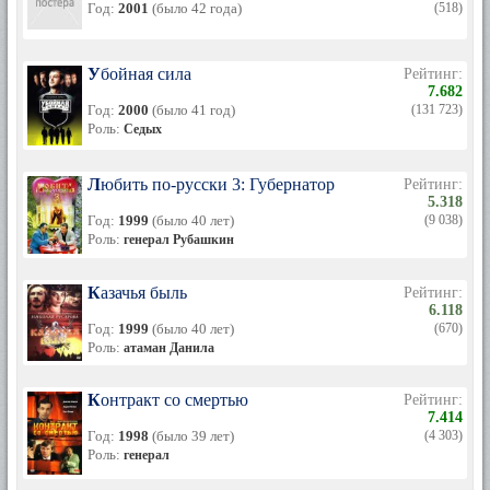
Год:
2001
(было 42 года)
(518)
Убойная сила
Рейтинг:
7.682
Год:
2000
(было 41 год)
(131 723)
Роль:
Седых
Любить по-русски 3: Губернатор
Рейтинг:
5.318
Год:
1999
(было 40 лет)
(9 038)
Роль:
генерал Рубашкин
Казачья быль
Рейтинг:
6.118
Год:
1999
(было 40 лет)
(670)
Роль:
атаман Данила
Контракт со смертью
Рейтинг:
7.414
Год:
1998
(было 39 лет)
(4 303)
Роль:
генерал