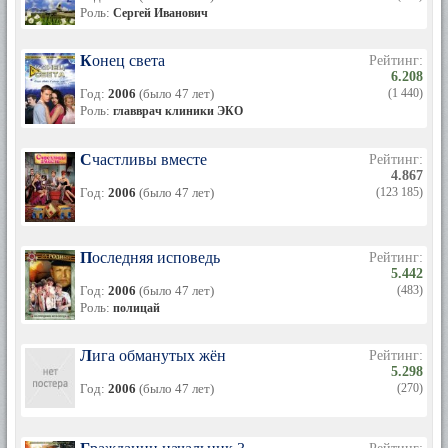
Роль:
Сергей Иванович
Конец света
Рейтинг:
6.208
Год:
2006
(было 47 лет)
(1 440)
Роль:
главврач клиники ЭКО
Счастливы вместе
Рейтинг:
4.867
Год:
2006
(было 47 лет)
(123 185)
Последняя исповедь
Рейтинг:
5.442
Год:
2006
(было 47 лет)
(483)
Роль:
полицай
Лига обманутых жён
Рейтинг:
5.298
Год:
2006
(было 47 лет)
(270)