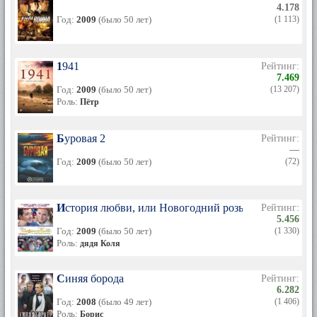
4.178
Год:
2009
(было 50 лет)
(1 113)
1941
Рейтинг:
7.469
Год:
2009
(было 50 лет)
(13 207)
Роль:
Пётр
Буровая 2
Рейтинг:
—
Год:
2009
(было 50 лет)
(72)
История любви, или Новогодний розыгрыш
Рейтинг:
5.456
Год:
2009
(было 50 лет)
(1 330)
Роль:
дядя Коля
Синяя борода
Рейтинг:
6.282
Год:
2008
(было 49 лет)
(1 406)
Роль:
Борис