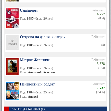
Снайперы
Рейтинг:
6.757
Год:
1985
(было 26 лет)
(884)
Острова на далеких озерах
Рейтинг:
—
Год:
1985
(было 26 лет)
(5)
Матрос Железняк
Рейтинг:
5.578
Год:
1985
(было 26 лет)
(183)
Роль:
Анатолий Железняк
Неизвестный солдат
Рейтинг:
7.737
Год:
1984
(было 25 лет)
(2 466)
Роль:
Андрей
АКТЕР ДУБЛЯЖА (1)