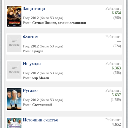
Защитница
Рейтинг:
6.654
Год:
2012
(было 53 года)
(890)
Роль:
Степан Иванов, хозяин лесопилки
Фантом
Рейтинг:
—
Год:
2012
(было 53 года)
(224)
Роль:
Градов
Не уходи
Рейтинг:
6.363
Год:
2012
(было 53 года)
(758)
Роль:
мэр Мохов
Русалка
Рейтинг:
5.637
Год:
2012
(было 53 года)
(1 789)
Роль:
Светличный
Источник счастья
Рейтинг:
4.652