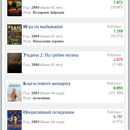
7.072
Год:
2004
(было 45 лет)
(20 687)
Роль:
Илларион Забродов
Игра на выбывание
Рейтинг:
7.310
Год:
2004
(было 45 лет)
(10 275)
Роль:
Начальник охраны
Ундина 2: На гребне волны
Рейтинг:
2.879
Год:
2004
(было 45 лет)
(1 148)
Благословите женщину
Рейтинг:
8.093
Год:
2003
(было 44 года)
(111 366)
Роль:
полковник
Оперативный псевдоним
Рейтинг:
6.797
Год:
2003
(было 44 года)
(4 575)