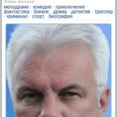
Жанры фильмов:
мелодрама
·
комедия
·
приключения
·
фантастика
·
боевик
·
драма
·
детектив
·
триллер
·
криминал
·
спорт
·
биография