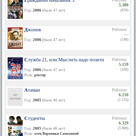
Гражданин начальник 3
Рейтинг:
5.380
Год:
2006
(было 47 лет)
(634)
Джоник
Рейтинг:
—
Год:
2006
(было 47 лет)
(140)
Служба 21, или Мыслить надо позитивно
Рейтинг:
5.159
Год:
2006
(было 47 лет)
(169)
Роль:
ректор
Атаман
Рейтинг:
6.210
Год:
2005
(было 46 лет)
(1 155)
Студенты
Рейтинг:
6.329
Год:
2005
(было 46 лет)
(5 900)
Роль:
отец Вероники Самохиной