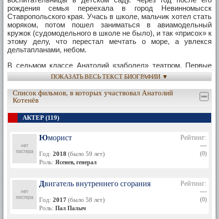
рождения семья переехала в город Невинномысск
Ставропольского края. Учась в школе, мальчик хотел стать
моряком, потом пошел заниматься в авиамодельный
кружок (судомодельного в школе не было), и так «присох» к
этому делу, что перестал мечтать о море, а увлекся
дельтапланами, небом.
В седьмом классе Анатолий «заболел» театром. Первые
выступления будущего актера проходили в театре
ПОКАЗАТЬ ВЕСЬ ТЕКСТ БИОГРАФИИ ▼
миниатюры и эстрады при Дворце культуры города
Невинномысска. Однако после окончания школы Котенев
Список фильмов, в которых участвовал Анатолий
сначала выучился на токаря-расточника, и только после
Котенёв
этого поступил в Свердловское театральное училище.
Проучившись в нем год, юноша был призван в армию.
АКТЕР (119)
Отслужив, Анатолий в училище уже не вернулся,
Юморист
Рейтинг:
отправившись покорять столицу. Москва встретила
—
абитуриента не ласково: В Щукинском ему сразу сказали:
Год:
2018
(было 59 лет)
(0)
«Так вы уже учились? До свидания, мы не переучиваем».
Роль:
Ясенев, генерал
Во ВГИКе тоже не заладилось. И вот после двух
неудачных попыток Котенев пришел в школу-студию МХАТ,
прошел прослушивание и был зачислен на курс И.М.
Двигатель внутреннего сгорания
Рейтинг:
Тарханова, который и окончил в 1984 году.
—
Год:
2017
(было 58 лет)
(0)
80-е – 90-е
Роль:
Пал Палыч