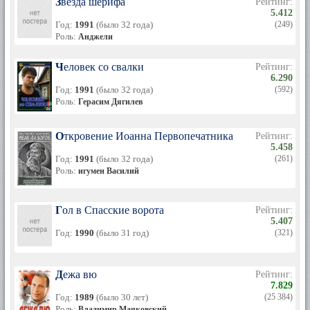
Звезда шерифа
Рейтинг:
5.412
Год:
1991
(было 32 года)
(249)
Роль:
Анджели
Человек со свалки
Рейтинг:
6.290
Год:
1991
(было 32 года)
(592)
Роль:
Герасим Дягилев
Откровение Иоанна Первопечатника
Рейтинг:
5.458
Год:
1991
(было 32 года)
(261)
Роль:
игумен Василий
Гол в Спасские ворота
Рейтинг:
5.407
Год:
1990
(было 31 год)
(321)
Дежа вю
Рейтинг:
7.829
Год:
1989
(было 30 лет)
(25 384)
Роль:
Владимир Маяковский