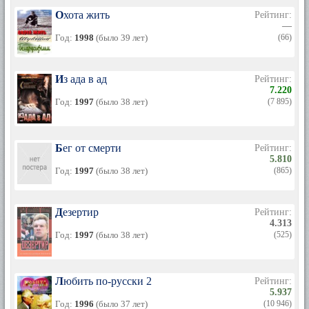
Охота жить
Рейтинг:
—
Год:
1998
(было 39 лет)
(66)
Из ада в ад
Рейтинг:
7.220
Год:
1997
(было 38 лет)
(7 895)
Бег от смерти
Рейтинг:
5.810
Год:
1997
(было 38 лет)
(865)
Дезертир
Рейтинг:
4.313
Год:
1997
(было 38 лет)
(525)
Любить по-русски 2
Рейтинг:
5.937
Год:
1996
(было 37 лет)
(10 946)