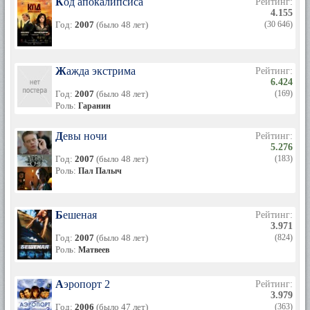
Код апокалипсиса
Рейтинг:
4.155
Год:
2007
(было 48 лет)
(30 646)
Жажда экстрима
Рейтинг:
6.424
Год:
2007
(было 48 лет)
(169)
Роль:
Гаранин
Девы ночи
Рейтинг:
5.276
Год:
2007
(было 48 лет)
(183)
Роль:
Пал Палыч
Бешеная
Рейтинг:
3.971
Год:
2007
(было 48 лет)
(824)
Роль:
Матвеев
Аэропорт 2
Рейтинг:
3.979
Год:
2006
(было 47 лет)
(363)