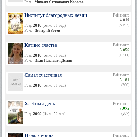
Роль:
Михаил Степанович Колосов
Институт благородных девиц
Рейтинг:
4.019
Год:
2010
(было 51 год)
(6 193)
Роль:
Дмитрий Зотов
Катино счастье
Рейтинг:
6.056
Год:
2010
(было 51 год)
(1 811)
Роль:
Иван Павлович Демин
Самая счастливая
Рейтинг:
5.181
Год:
2010
(было 51 год)
(600)
Хлебный день
Рейтинг:
7.075
Год:
2009
(было 50 лет)
(287)
И была война
Рейтинг: