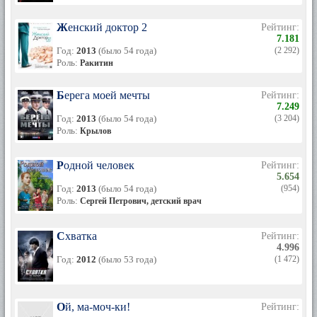
студент философского факультета БГУ и Клим (11.03.1998).
Женский доктор 2
В 2005 году, наконец, сбылась давняя мечта Анатолия
Рейтинг:
7.181
Котенева: они с женой купили участок на котором
Год:
2013
(было 54 года)
(2 292)
построили дом по собственному проекту, где Анатолий
Роль:
очень любит бывать, заниматься рыбалкой и рисовать
Ракитин
картины, заниматься резьбой по кости.
Берега моей мечты
Рейтинг:
7.249
Год:
2013
(было 54 года)
(3 204)
Роль:
Крылов
Родной человек
Рейтинг:
5.654
Год:
2013
(было 54 года)
(954)
Роль:
Сергей Петрович, детский врач
Схватка
Рейтинг:
4.996
Год:
2012
(было 53 года)
(1 472)
Ой, ма-моч-ки!
Рейтинг: