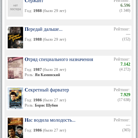
Сержант
Рейтинг:
6.596
Год:
1988
(было 29 лет)
(1 340)
Передай дальше...
Рейтинг:
—
Год:
1988
(было 29 лет)
(152)
Отряд специального назначения
Рейтинг:
7.142
Год:
1987
(было 28 лет)
(4 272)
Роль:
Ян Каминский
Секретный фарватер
Рейтинг:
7.929
Год:
1986
(было 27 лет)
(17 638)
Роль:
Борис Шубин
Нас водила молодость...
Рейтинг:
—
Год:
1986
(было 27 лет)
(365)