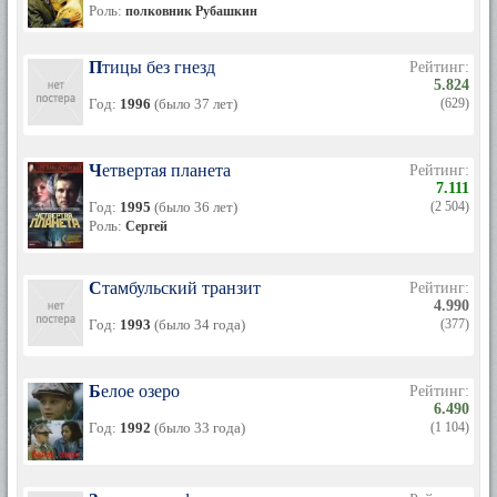
Роль:
полковник Рубашкин
Птицы без гнезд
Рейтинг:
5.824
Год:
1996
(было 37 лет)
(629)
Четвертая планета
Рейтинг:
7.111
Год:
1995
(было 36 лет)
(2 504)
Роль:
Сергей
Стамбульский транзит
Рейтинг:
4.990
Год:
1993
(было 34 года)
(377)
Белое озеро
Рейтинг:
6.490
Год:
1992
(было 33 года)
(1 104)