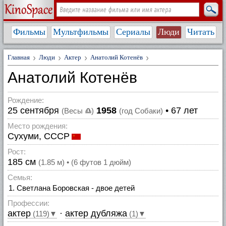
Фильмы
Мультфильмы
Сериалы
Люди
Читать
Главная
Люди
Актер
Анатолий Котенёв
Анатолий Котенёв
Рождение:
25 сентября
1958
• 67 лет
(Весы
♎
)
(год Собаки)
Место рождения:
Сухуми, СССР
Рост:
185 см
(1.85 м) • (6 футов 1 дюйм)
Семья:
Светлана Боровская - двое детей
Профессии:
актер
·
актер дубляжа
(119)▼
(1)▼