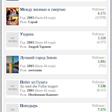
Между жизнью и смертью
Рейтинг:
6.171
Год:
2003
(было 44 года)
(12 978)
Роль:
Серый
Ундина
Рейтинг:
3.328
Год:
2003
(было 44 года)
(4 577)
Роль:
Андрей Таранов
Лучший город Земли
Рейтинг:
5.892
Год:
2003
(было 44 года)
(711)
Роль:
зоотехник
Побег из Гулага
Рейтинг:
So weit die Füße tragen
7.536
Год:
2001
(было 42 года)
(8 117)
Роль:
Oberleutnant Kamenev
Поводырь
Рейтинг:
7.571