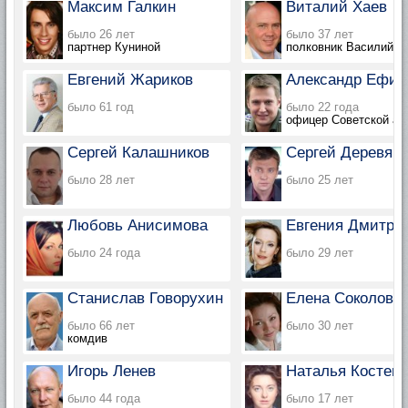
Максим Галкин
Виталий Хаев
было 26 лет
было 37 лет
партнер Куниной
полковник Василий Р
Евгений Жариков
Александр Ефим
было 61 год
было 22 года
офицер Советской ар
Сергей Калашников
Сергей Деревянк
было 28 лет
было 25 лет
Любовь Анисимова
Евгения Дмитри
было 24 года
было 29 лет
Станислав Говорухин
Елена Соколова
было 66 лет
было 30 лет
комдив
Игорь Ленев
Наталья Костен
было 44 года
было 17 лет