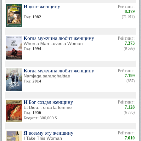
Ищите женщину
Рейтинг:
8.379
Год:
1982
(71 017)
Когда мужчина любит женщину
Рейтинг:
When a Man Loves a Woman
7.373
Год:
1994
(9 599)
Когда мужчина любит женщину
Рейтинг:
Namjaga saranghalttae
7.199
Год:
2014
(657)
И Бог создал женщину
Рейтинг:
Et Dieu... créa la femme
7.128
Год:
1956
(6 776)
Бюджет: 300,000 $
Я возьму эту женщину
Рейтинг:
I Take This Woman
7.010