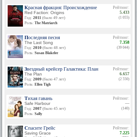
Красная фракция: Происхождение
Рейтинг:
Red Faction: Origins
5.433
Год:
2011
(было 49 лет)
(1 055)
Роль:
The Matriarch
Последняя песня
Рейтинг:
The Last Song
7.358
Год:
2010
(было 48 лет)
(39 044)
Роль:
Susan Blakelee
Звездный крейсер Галактика: План
Рейтинг:
The Plan
6.657
Год:
2009
(было 47 лет)
(2 550)
Роль:
Ellen Tigh
Тихая гавань
Рейтинг:
Safe Harbour
—
Год:
2007
(было 45 лет)
(140)
Роль:
Sally
Спасите Грейс
Рейтинг:
Saving Grace
7.225