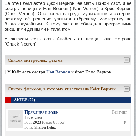
Ее отец был актер Джон Вернон, ее мать Нэнси Уэст, и ее
сестры певицы и Нан Вернон ( Nan Vernon) и Крис Вернон
(Chris Vernon). Она расла в среде музыкантов и актёров,
поэтому её решение учиться атёрскому мастерству не
было случайным. К тому же она обладала прекрасными
внешними данными и талантом.
У актрисы есть дочь Анабель от певца Чака Негрона
(Chuck Negron)
Она наиболее известна по своим ролям, как Лоррейн
Прескотт на CBS в сериале Фалкон Крест (1984—1985),
Список интересных фактов
Бенни Хансон в комедии «Милашка в розовом» (1986) и
Эллен Тай Звездный крейсер Галактика.
У Кейт есть сестра
Нэн Вернон
и брат Крис Вернон.
Список фильмов, в которых участвовала Кейт Вернон
АКТЕР (72)
Правдивая ложь
Рейтинг:
True Lies
—
Год:
2023
(было 61 год)
(0)
Роль:
Sharon Heinz