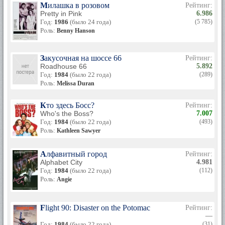
Милашка в розовом
Рейтинг:
Pretty in Pink
6.986
Год:
1986
(было 24 года)
(5 785)
Роль:
Benny Hanson
Закусочная на шоссе 66
Рейтинг:
Roadhouse 66
5.892
Год:
1984
(было 22 года)
(289)
Роль:
Melissa Duran
Кто здесь Босс?
Рейтинг:
Who's the Boss?
7.007
Год:
1984
(было 22 года)
(493)
Роль:
Kathleen Sawyer
Алфавитный город
Рейтинг:
Alphabet City
4.981
Год:
1984
(было 22 года)
(112)
Роль:
Angie
Flight 90: Disaster on the Potomac
Рейтинг:
—
Год:
1984
(было 22 года)
(31)