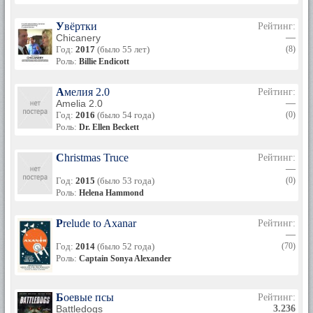
Увёртки
Рейтинг:
Chicanery
—
Год:
2017
(было 55 лет)
(8)
Роль:
Billie Endicott
Амелия 2.0
Рейтинг:
Amelia 2.0
—
Год:
2016
(было 54 года)
(0)
Роль:
Dr. Ellen Beckett
Christmas Truce
Рейтинг:
—
Год:
2015
(было 53 года)
(0)
Роль:
Helena Hammond
Prelude to Axanar
Рейтинг:
—
Год:
2014
(было 52 года)
(70)
Роль:
Captain Sonya Alexander
Боевые псы
Рейтинг:
Battledogs
3.236