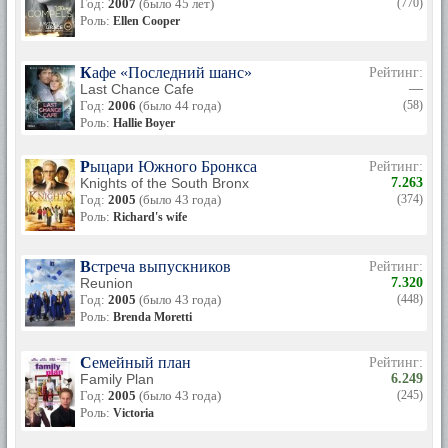
Год:
2007
(было 45 лет)
(770)
Роль:
Ellen Cooper
Кафе «Последний шанс»
Рейтинг:
Last Chance Cafe
—
Год:
2006
(было 44 года)
(58)
Роль:
Hallie Boyer
Рыцари Южного Бронкса
Рейтинг:
Knights of the South Bronx
7.263
Год:
2005
(было 43 года)
(374)
Роль:
Richard's wife
Встреча выпускников
Рейтинг:
Reunion
7.320
Год:
2005
(было 43 года)
(448)
Роль:
Brenda Moretti
Семейный план
Рейтинг:
Family Plan
6.249
Год:
2005
(было 43 года)
(245)
Роль:
Victoria