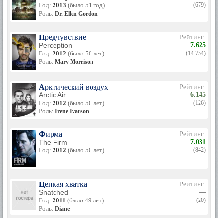
Год:
2013
(было 51 год)
(679)
Роль:
Dr. Ellen Gordon
Предчувствие
Рейтинг:
Perception
7.625
Год:
2012
(было 50 лет)
(14 754)
Роль:
Mary Morrison
Арктический воздух
Рейтинг:
Arctic Air
6.145
Год:
2012
(было 50 лет)
(126)
Роль:
Irene Ivarson
Фирма
Рейтинг:
The Firm
7.031
Год:
2012
(было 50 лет)
(842)
Цепкая хватка
Рейтинг:
Snatched
—
Год:
2011
(было 49 лет)
(20)
Роль:
Diane