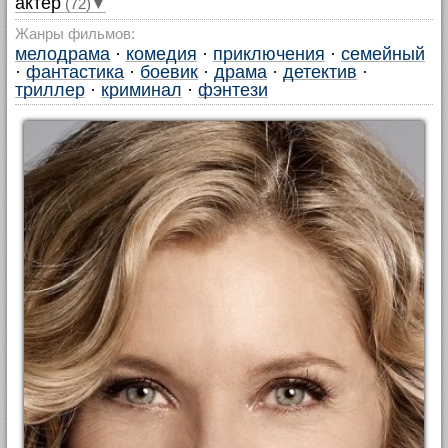
актер
(72)▼
Жанры фильмов:
мелодрама
·
комедия
·
приключения
·
семейный
·
фантастика
·
боевик
·
драма
·
детектив
·
триллер
·
криминал
·
фэнтези