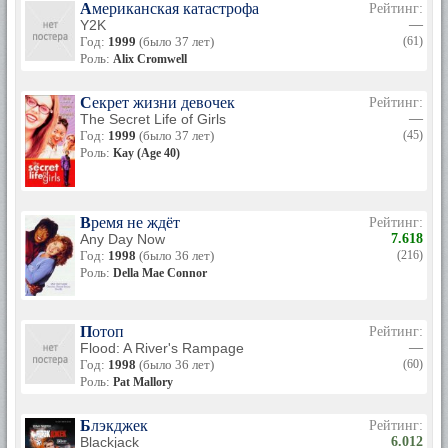
Американская катастрофа
Рейтинг:
Y2K
—
Год:
1999
(было 37 лет)
(61)
Роль:
Alix Cromwell
Секрет жизни девочек
Рейтинг:
The Secret Life of Girls
—
Год:
1999
(было 37 лет)
(45)
Роль:
Kay (Age 40)
Время не ждёт
Рейтинг:
Any Day Now
7.618
Год:
1998
(было 36 лет)
(216)
Роль:
Della Mae Connor
Потоп
Рейтинг:
Flood: A River's Rampage
—
Год:
1998
(было 36 лет)
(60)
Роль:
Pat Mallory
Блэкджек
Рейтинг:
Blackjack
6.012