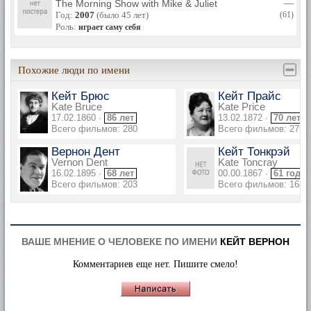
The Morning Show with Mike & Juliet
—
Год:
2007
(было 45 лет)
(61)
Роль:
играет саму себя
Похожие люди по имени
Кейт Брюс
Кейт Прайс
Kate Bruce
Kate Price
17.02.1860 ·
86 лет
13.02.1872 ·
70 лет
Всего фильмов: 280
Всего фильмов: 279
Вернон Дент
Кейт Тонкрэй
Vernon Dent
Kate Toncray
16.02.1895 ·
68 лет
00.00.1867 ·
61 год
Всего фильмов: 203
Всего фильмов: 168
ВАШЕ МНЕНИЕ О ЧЕЛОВЕКЕ ПО ИМЕНИ
КЕЙТ ВЕРНОН
Комментариев еще нет. Пишите смело!