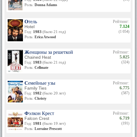
Роль:
Donna Adams
Отель
Рейтинг:
Hotel
7.124
Год:
1983
(было 21 год)
(1 054)
Роль:
Erica Atwood
Женщины за решеткой
Рейтинг:
Chained Heat
5.025
Год:
1983
(было 21 год)
(324)
Роль:
Cellmate
Семейные узы
Рейтинг:
Family Ties
6.775
Год:
1982
(было 20 лет)
(587)
Роль:
Christy
Фэлкон Крест
Рейтинг:
Falcon Crest
6.719
Год:
1981
(было 19 лет)
(191)
Роль:
Lorraine Prescott