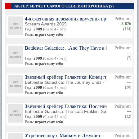
АКТЕР: ИГРАЕТ САМОГО СЕБЯ ИЛИ ХРОНИКА (5)
4-я ежегодная церемония вручения премии Scream A
Рейтинг:
Scream Awards 2009
5.676
Год:
2009
(было 47 лет)
(114)
Роль:
играет саму себя
Battlestar Galactica: ...And They Have a Plan
Рейтинг:
—
Год:
2009
(было 47 лет)
(7)
Роль:
играет саму себя
Звездный крейсер Галактика: Конец пути – Прибыти
Рейтинг:
Battlestar Galactica: The Journey Ends - The Arrival
—
Год:
2009
(было 47 лет)
(20)
Роль:
играет саму себя
Звёздный крейсер Галактика: Последний специальн
Рейтинг:
Battlestar Galactica: The Last Frakkin' Special
—
Год:
2009
(было 47 лет)
(32)
Роль:
играет саму себя
Утреннее шоу с Майком и Джулиет
Рейтинг: