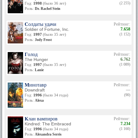
Год:
1998
(было 36 лет)
(2 255)
Роль:
Dr. Rachel Stein
Солдаты удачи
Рейтинг:
Soldier of Fortune, Inc.
7.658
Год:
1997
(было 35 лет)
(1 152)
Роль:
Jody Frost
Голод
Рейтинг:
The Hunger
6.762
Год:
1997
(было 35 лет)
(1 089)
Роль:
Lanie
Минотавр
Рейтинг:
Downdraft
—
Год:
1996
(было 34 года)
(90)
Роль:
Alexa
Клан вампиров
Рейтинг:
Kindred: The Embraced
7.234
Год:
1996
(было 34 года)
(1 160)
Роль:
Alexandra Serris