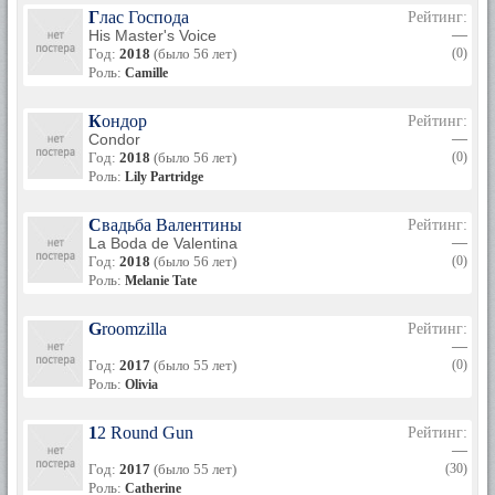
Глас Господа
Рейтинг:
His Master's Voice
—
Год:
2018
(было 56 лет)
(0)
Роль:
Camille
Кондор
Рейтинг:
Condor
—
Год:
2018
(было 56 лет)
(0)
Роль:
Lily Partridge
Свадьба Валентины
Рейтинг:
La Boda de Valentina
—
Год:
2018
(было 56 лет)
(0)
Роль:
Melanie Tate
Groomzilla
Рейтинг:
—
Год:
2017
(было 55 лет)
(0)
Роль:
Olivia
12 Round Gun
Рейтинг:
—
Год:
2017
(было 55 лет)
(30)
Роль:
Catherine