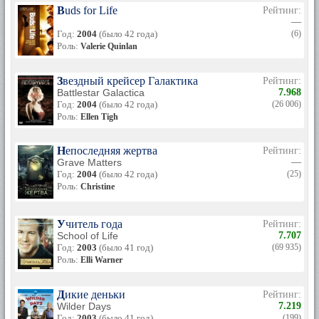
Buds for Life
Рейтинг:
—
Год:
2004
(было 42 года)
(6)
Роль:
Valerie Quinlan
Звездный крейсер Галактика
Рейтинг:
Battlestar Galactica
7.968
Год:
2004
(было 42 года)
(26 006)
Роль:
Ellen Tigh
Непоследняя жертва
Рейтинг:
Grave Matters
—
Год:
2004
(было 42 года)
(25)
Роль:
Christine
Учитель года
Рейтинг:
School of Life
7.707
Год:
2003
(было 41 год)
(69 935)
Роль:
Elli Warner
Дикие деньки
Рейтинг:
Wilder Days
7.219
Год:
2003
(было 41 год)
(199)