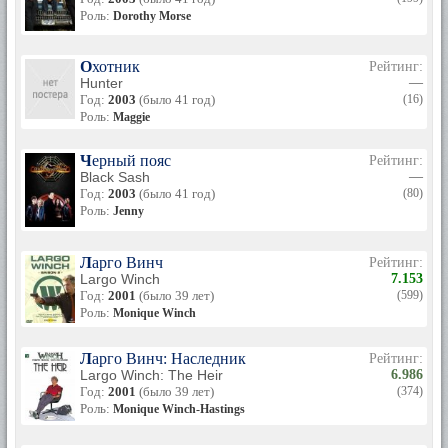
Роль:
Dorothy Morse
Охотник
Рейтинг:
Hunter
—
Год:
2003
(было 41 год)
(16)
Роль:
Maggie
Черный пояс
Рейтинг:
Black Sash
—
Год:
2003
(было 41 год)
(80)
Роль:
Jenny
Ларго Винч
Рейтинг:
Largo Winch
7.153
Год:
2001
(было 39 лет)
(599)
Роль:
Monique Winch
Ларго Винч: Наследник
Рейтинг:
Largo Winch: The Heir
6.986
Год:
2001
(было 39 лет)
(374)
Роль:
Monique Winch-Hastings