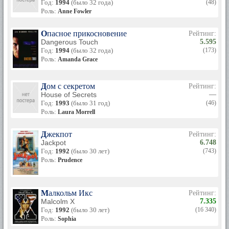
Год:
1994
(было 32 года)
(48)
Роль:
Anne Fowler
Опасное прикосновение
Рейтинг:
Dangerous Touch
5.595
Год:
1994
(было 32 года)
(173)
Роль:
Amanda Grace
Дом с секретом
Рейтинг:
House of Secrets
—
Год:
1993
(было 31 год)
(46)
Роль:
Laura Morrell
Джекпот
Рейтинг:
Jackpot
6.748
Год:
1992
(было 30 лет)
(743)
Роль:
Prudence
Малкольм Икс
Рейтинг:
Malcolm X
7.335
Год:
1992
(было 30 лет)
(16 340)
Роль:
Sophia