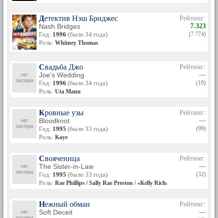
Детектив Нэш Бриджес
Рейтинг:
Nash Bridges
7.323
Год:
1996
(было 34 года)
(7 774)
Роль:
Whitney Thomas
Свадьба Джо
Рейтинг:
Joe's Wedding
—
Год:
1996
(было 34 года)
(19)
Роль:
Uta Mann
Кровные узы
Рейтинг:
Bloodknot
—
Год:
1995
(было 33 года)
(99)
Роль:
Kaye
Свояченица
Рейтинг:
The Sister-in-Law
—
Год:
1995
(было 33 года)
(32)
Роль:
Rae Phillips / Sally Rae Preston / «Kelly Richards»
Нежный обман
Рейтинг:
Soft Deceit
—