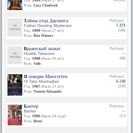
Год:
1989
(было 27 лет)
(26 081)
Роль:
Lucy Chadwick
Тайны отца Даулинга
Рейтинг:
Father Dowling Mysteries
7.271
Год:
1989
(было 27 лет)
(548)
Роль:
Rita Winters
Вражеский захват
Рейтинг:
Hostile Takeover
—
Год:
1988
(было 26 лет)
(80)
Роль:
Sally
Я покорю Манхэттен
Рейтинг:
I'll Take Manhattan
6.248
Год:
1987
(было 25 лет)
(239)
Роль:
Nanette Alexander
Бантер
Рейтинг:
Banter
—
Год:
1986
(было 24 года)
(17)
Роль:
Brent