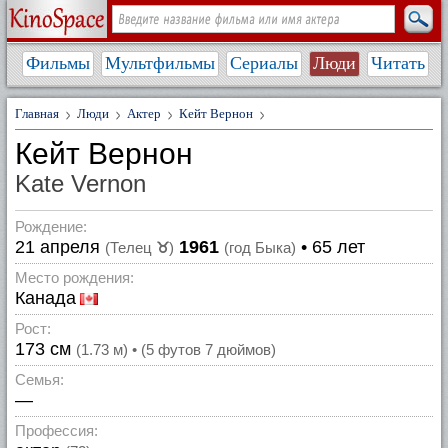
Фильмы
Мультфильмы
Сериалы
Люди
Читать
Главная
Люди
Актер
Кейт Вернон
Кейт Вернон
Kate Vernon
Рождение:
21 апреля
1961
• 65 лет
(Телец
♉
)
(год Быка)
Место рождения:
Канада
Рост:
173 см
(1.73 м) • (5 футов 7 дюймов)
Семья:
—
Профессия: