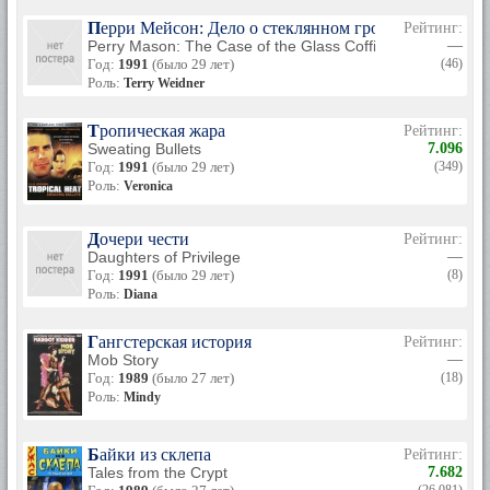
Перри Мейсон: Дело о стеклянном гробе
Рейтинг:
Perry Mason: The Case of the Glass Coffin
—
Год:
1991
(было 29 лет)
(46)
Роль:
Terry Weidner
Тропическая жара
Рейтинг:
Sweating Bullets
7.096
Год:
1991
(было 29 лет)
(349)
Роль:
Veronica
Дочери чести
Рейтинг:
Daughters of Privilege
—
Год:
1991
(было 29 лет)
(8)
Роль:
Diana
Гангстерская история
Рейтинг:
Mob Story
—
Год:
1989
(было 27 лет)
(18)
Роль:
Mindy
Байки из склепа
Рейтинг:
Tales from the Crypt
7.682