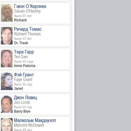
Гэвэн О’Херлихи
Gavan O'Herlihy
было 37 лет
Richard
Ричард Томас
Richard Thomas
было 37 лет
Dr. Trask
Тери Гарр
Teri Garr
было 43 года
Irene Paloma
Фэй Грант
Faye Grant
было 31 год
Janet
Джон Ловиц
Jon Lovitz
было 31 год
Barry Blye
Малкольм Макдауэлл
Malcolm McDowell
было 45 лет