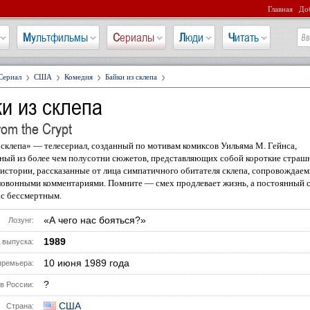
Главная
Доб
Мультфильмы
Сериалы
Люди
Читать
Сериал
США
Комедия
Байки из склепа
и из склепа
rom the Crypt
 склепа» — телесериал, созданный по мотивам комиксов Уильяма М. Гейнса,
ный из более чем полусотни сюжетов, представляющих собой короткие страш
стории, рассказанные от лица симпатичного обитателя склепа, сопровождаем
ловонными комментариями. Помните — смех продлевает жизнь, а постоянный 
ас бессмертным.
«А чего нас бояться?»
Лозунг:
1989
 выпуска:
10 июня 1989 года
премьера:
?
в России:
США
Страна: