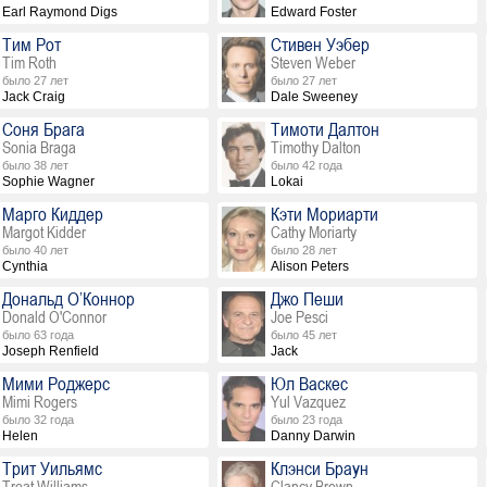
Earl Raymond Digs
Edward Foster
Тим Рот
Стивен Уэбер
Tim Roth
Steven Weber
было 27 лет
было 27 лет
Jack Craig
Dale Sweeney
Соня Брага
Тимоти Далтон
Sonia Braga
Timothy Dalton
было 38 лет
было 42 года
Sophie Wagner
Lokai
Марго Киддер
Кэти Мориарти
Margot Kidder
Cathy Moriarty
было 40 лет
было 28 лет
Cynthia
Alison Peters
Дональд О’Коннор
Джо Пеши
Donald O'Connor
Joe Pesci
было 63 года
было 45 лет
Joseph Renfield
Jack
Мими Роджерс
Юл Васкес
Mimi Rogers
Yul Vazquez
было 32 года
было 23 года
Helen
Danny Darwin
Трит Уильямс
Клэнси Браун
Treat Williams
Clancy Brown