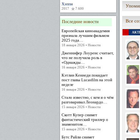
Хэппи
Упомин
2017
7.600
Все со
Последние новости
Европейская киноакадемия
АКТЕ
признала лучшим фильмом
2025 года…
18 января 2026 • Новости
Дженнифер Лоуренс считает,
что не получила роль в
«Однажды…
16 января 2026 • Новости
Кэтлин Кеннеди покидает
пост главы Lucasfilm на этой
неделе
16 января 2026 • Новости
Стало известно, с кем и о чём
разговаривал Леонардо…
15 января 2026 • Новости
Скотт Купер снимет
фантастический триллер о
знаменитом…
15 января 2026 • Новости
Бутс Райли снимет