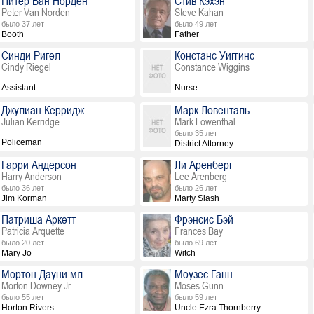
Питер Ван Норден
Стив Кэхэн
Peter Van Norden
Steve Kahan
было 37 лет
было 49 лет
Booth
Father
Синди Ригел
Констанс Уиггинс
Cindy Riegel
Constance Wiggins
Assistant
Nurse
Джулиан Керридж
Марк Ловенталь
Julian Kerridge
Mark Lowenthal
было 35 лет
Policeman
District Attorney
Гарри Андерсон
Ли Аренберг
Harry Anderson
Lee Arenberg
было 36 лет
было 26 лет
Jim Korman
Marty Slash
Патриша Аркетт
Фрэнсис Бэй
Patricia Arquette
Frances Bay
было 20 лет
было 69 лет
Mary Jo
Witch
Мортон Дауни мл.
Моузес Ганн
Morton Downey Jr.
Moses Gunn
было 55 лет
было 59 лет
Horton Rivers
Uncle Ezra Thornberry