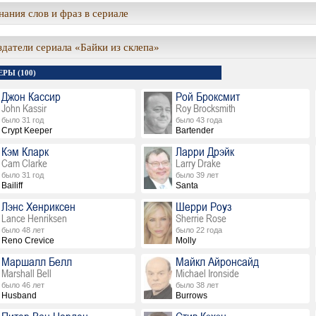
ания слов и фраз в сериале
здатели сериала «Байки из склепа»
РЫ (100)
Джон Кассир
Рой Броксмит
John Kassir
Roy Brocksmith
было 31 год
было 43 года
Crypt Keeper
Bartender
Кэм Кларк
Ларри Дрэйк
Cam Clarke
Larry Drake
было 31 год
было 39 лет
Bailiff
Santa
Лэнс Хенриксен
Шерри Роуз
Lance Henriksen
Sherrie Rose
было 48 лет
было 22 года
Reno Crevice
Molly
Маршалл Белл
Майкл Айронсайд
Marshall Bell
Michael Ironside
было 46 лет
было 38 лет
Husband
Burrows