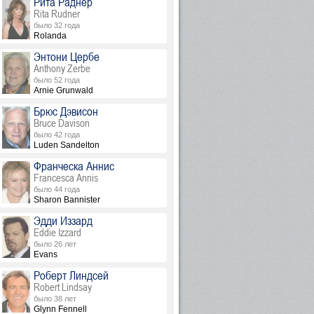
Рита Раднер
Rita Rudner
было 32 года
Rolanda
Энтони Цербе
Anthony Zerbe
было 52 года
Arnie Grunwald
Брюс Дэвисон
Bruce Davison
было 42 года
Luden Sandelton
Франческа Аннис
Francesca Annis
было 44 года
Sharon Bannister
Эдди Иззард
Eddie Izzard
было 26 лет
Evans
Роберт Линдсей
Robert Lindsay
было 38 лет
Glynn Fennell