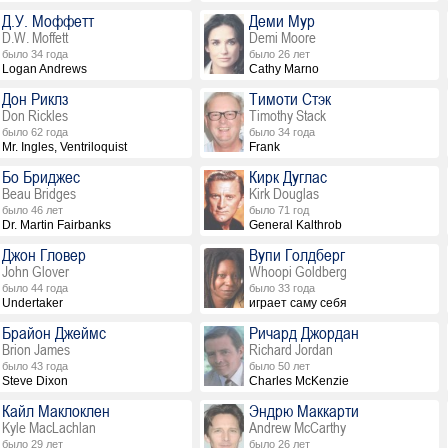
Д.У. Моффетт
Деми Мур
D.W. Moffett
Demi Moore
было 34 года
было 26 лет
Logan Andrews
Cathy Marno
Дон Риклз
Тимоти Стэк
Don Rickles
Timothy Stack
было 62 года
было 34 года
Mr. Ingles, Ventriloquist
Frank
Бо Бриджес
Кирк Дуглас
Beau Bridges
Kirk Douglas
было 46 лет
было 71 год
Dr. Martin Fairbanks
General Kalthrob
Джон Гловер
Вупи Голдберг
John Glover
Whoopi Goldberg
было 44 года
было 33 года
Undertaker
играет саму себя
Брайон Джеймс
Ричард Джордан
Brion James
Richard Jordan
было 43 года
было 50 лет
Steve Dixon
Charles McKenzie
Кайл Маклоклен
Эндрю Маккарти
Kyle MacLachlan
Andrew McCarthy
было 29 лет
было 26 лет