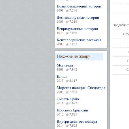
Новая бесконечная история
2001
7.248
Десятиминутные истории
2009
7.210
Продолжит
Непридуманные истории
1979
7.086
Огр
Кентерберийские рассказы
2003
7.031
Похожие по жанру
Мстители
1961
7.942
С
Банши
2013
8.117
Морская полиция: Спецотдел
2003
7.983
Смерть в раю
2011
7.872
Проспект Бразилии
2012
7.825
Внутри девятого номера
2014
7.623