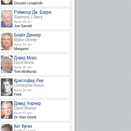
Donald Longtooth
Рэймонд Дж. Бэрри
Raymond J. Barry
было 49 лет
Joe Garrett
Блайт Даннер
Blythe Danner
было 45 лет
Margaret
Дэвид Морс
David Morse
было 35 лет
Tom McMurdo
Кристофер Рив
Christopher Reeve
было 36 лет
Fred
Дэвид Уорнер
David Warner
было 47 лет
Dr. Alan Goetz
Кит Куган
Keith Coogan