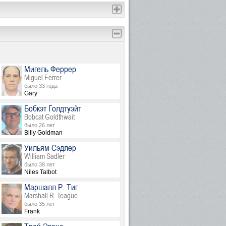
Мигель Феррер
Miguel Ferrer
было 33 года
Gary
Бобкэт Голдтуэйт
Bobcat Goldthwait
было 26 лет
Billy Goldman
Уильям Сэдлер
William Sadler
было 38 лет
Niles Talbot
Маршалл Р. Тиг
Marshall R. Teague
было 35 лет
Frank