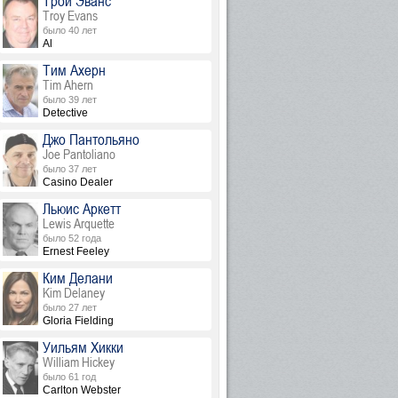
Трой Эванс
Troy Evans
было 40 лет
Al
Тим Ахерн
Tim Ahern
было 39 лет
Detective
Джо Пантольяно
Joe Pantoliano
было 37 лет
Casino Dealer
Льюис Аркетт
Lewis Arquette
было 52 года
Ernest Feeley
Ким Делани
Kim Delaney
было 27 лет
Gloria Fielding
Уильям Хикки
William Hickey
было 61 год
Carlton Webster