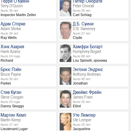
Терри О’Куинн
Питер Онорати
Terry O'Quinn
Peter Onorati
было 36 лет
было 35 лет
Inspector Martin Zeller
Carl Schlag
Адам Сторке
Д.Б. Суини
Adam Storke
D.B. Sweeney
было 26 лет
было 27 лет
Ray Wells
Clyde
Хэнк Азария
Хамфри Богарт
Hank Azaria
Humphrey Bogart
было 24 года
было 88 лет
Richard
Lou Spinelli, хроника
Брюс Пэйн
Энтони Эндрюс
Bruce Payne
Anthony Andrews
было 30 лет
было 40 лет
Parker
Jonathan
Стив Куган
Джеймс Фрейн
Steve Coogan
James Frain
было 23 года
было 20 лет
Danny Skeggs
Elliot
Мартин Кемп
Уте Лемпер
Martin Kemp
Ute Lemper
было 27 лет
было 25 лет
Lieutenant Luger
Jacqueline