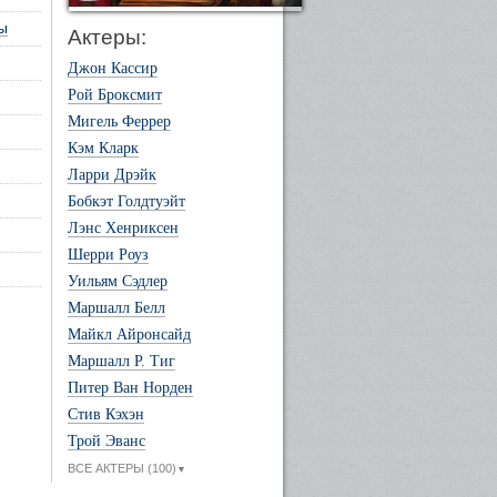
ы
Актеры:
Джон Кассир
Рой Броксмит
Мигель Феррер
Кэм Кларк
Ларри Дрэйк
Бобкэт Голдтуэйт
Лэнс Хенриксен
Шерри Роуз
Уильям Сэдлер
Маршалл Белл
Майкл Айронсайд
Маршалл Р. Тиг
Питер Ван Норден
Стив Кэхэн
Трой Эванс
ВСЕ АКТЕРЫ (100)
▼