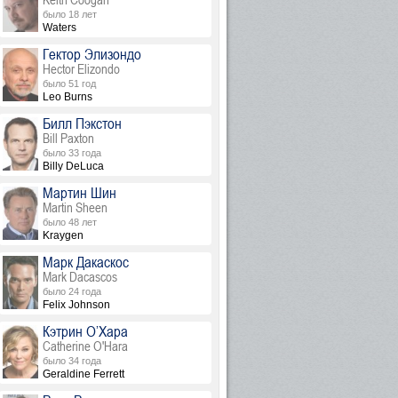
было 18 лет
Waters
Гектор Элизондо
Hector Elizondo
было 51 год
Leo Burns
Билл Пэкстон
Bill Paxton
было 33 года
Billy DeLuca
Мартин Шин
Martin Sheen
было 48 лет
Kraygen
Марк Дакаскос
Mark Dacascos
было 24 года
Felix Johnson
Кэтрин О’Хара
Catherine O'Hara
было 34 года
Geraldine Ferrett