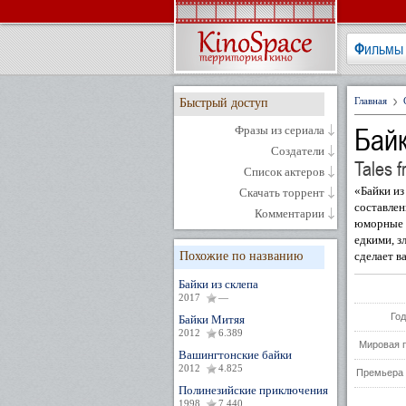
Фильмы
Главная
Быстрый доступ
Байк
Фразы из сериала
Создатели
Tales f
Список актеров
«Байки из
Скачать торрент
составлен
Комментарии
юморные и
едкими, з
Похожие по названию
сделает в
Байки из склепа
2017
—
Год
Байки Митяя
2012
6.389
Мировая 
Вашингтонские байки
2012
4.825
Премьера 
Полинезийские приключения
1998
7.440