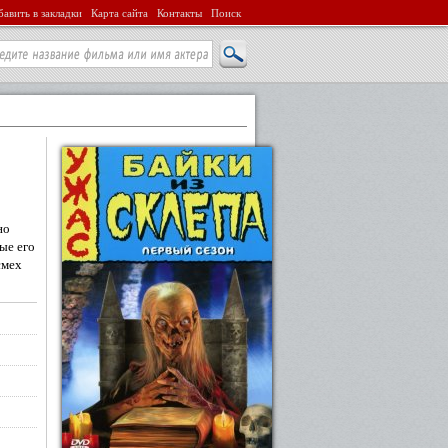
авить в закладки
Карта сайта
Контакты
Поиск
но
ые его
смех