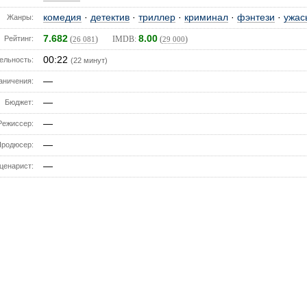
комедия
·
детектив
·
триллер
·
криминал
·
фэнтези
·
ужас
Жанры:
7.682
8.00
Рейтинг:
(
) IMDB:
(
)
26 081
29 000
00:22
ельность:
(22 минут)
—
аничения:
—
Бюджет:
—
Режиссер:
—
Продюсер:
—
ценарист: