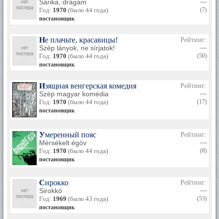
Sárika, drágám
—
Год:
1970
(было 44 года)
(7)
постановщик
Не плачьте, красавицы!
Рейтинг:
Szép lányok, ne sírjatok!
—
Год:
1970
(было 44 года)
(50)
постановщик
Изящная венгерская комедия
Рейтинг:
Szép magyar komédia
—
Год:
1970
(было 44 года)
(17)
постановщик
Умеренный пояс
Рейтинг:
Mérsékelt égöv
—
Год:
1970
(было 44 года)
(8)
постановщик
Сирокко
Рейтинг:
Sirokkó
—
Год:
1969
(было 43 года)
(53)
постановщик