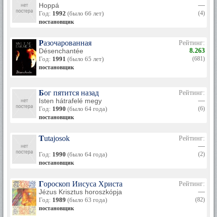
Hoppá
—
Год:
1992
(было 66 лет)
(4)
постановщик
Разочарованная
Рейтинг:
Désenchantée
8.263
Год:
1991
(было 65 лет)
(681)
постановщик
Бог пятится назад
Рейтинг:
Isten hátrafelé megy
—
Год:
1990
(было 64 года)
(6)
постановщик
Tutajosok
Рейтинг:
—
Год:
1990
(было 64 года)
(2)
постановщик
Гороскоп Иисуса Христа
Рейтинг:
Jézus Krisztus horoszkópja
—
Год:
1989
(было 63 года)
(82)
постановщик