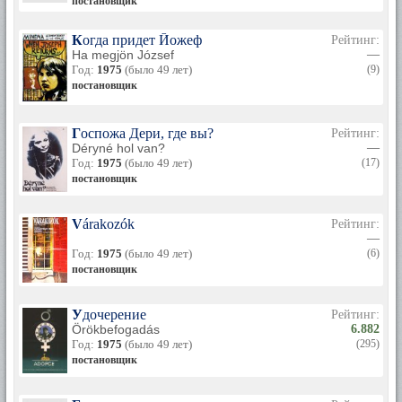
постановщик
Когда придет Йожеф
Рейтинг:
Ha megjön József
—
Год:
1975
(было 49 лет)
(9)
постановщик
Госпожа Дери, где вы?
Рейтинг:
Déryné hol van?
—
Год:
1975
(было 49 лет)
(17)
постановщик
Várakozók
Рейтинг:
—
Год:
1975
(было 49 лет)
(6)
постановщик
Удочерение
Рейтинг:
Örökbefogadás
6.882
Год:
1975
(было 49 лет)
(295)
постановщик