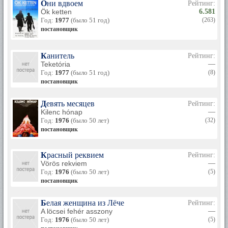
Они вдвоем
Рейтинг:
Ök ketten
6.581
Год:
1977
(было 51 год)
(263)
постановщик
Канитель
Рейтинг:
Teketória
—
Год:
1977
(было 51 год)
(8)
постановщик
Девять месяцев
Рейтинг:
Kilenc hónap
—
Год:
1976
(было 50 лет)
(32)
постановщик
Красный реквием
Рейтинг:
Vörös rekviem
—
Год:
1976
(было 50 лет)
(5)
постановщик
Белая женщина из Лёче
Рейтинг:
A löcsei fehér asszony
—
Год:
1976
(было 50 лет)
(5)