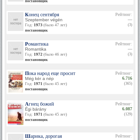
постановщик
Конец сентября
Рейтинг:
Szeptember végén
—
Год:
1973
(было 47 лет)
(3)
постановщик
Романтика
Рейтинг:
Romantika
—
Год:
1972
(было 46 лет)
(3)
постановщик
Пока народ еще просит
Рейтинг:
Még kér a nép
6.716
Год:
1971
(было 45 лет)
(365)
постановщик
Агнец божий
Рейтинг:
Égi bárány
6.087
Год:
1971
(было 45 лет)
(129)
постановщик
Шарика, дорогая
Рейтинг: