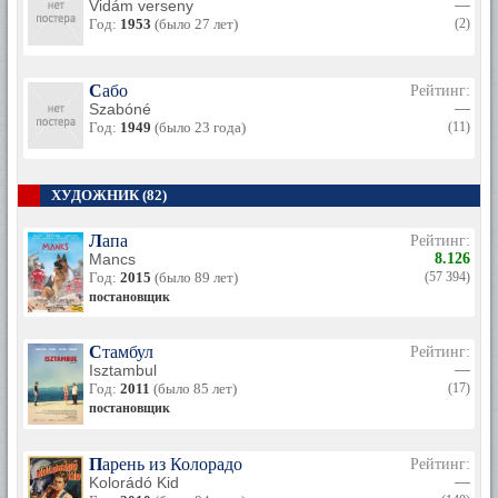
Vidám verseny
—
Год:
1953
(было 27 лет)
(2)
Сабо
Рейтинг:
Szabóné
—
Год:
1949
(было 23 года)
(11)
ХУДОЖНИК (82)
Лапа
Рейтинг:
Mancs
8.126
Год:
2015
(было 89 лет)
(57 394)
постановщик
Стамбул
Рейтинг:
Isztambul
—
Год:
2011
(было 85 лет)
(17)
постановщик
Парень из Колорадо
Рейтинг:
Kolorádó Kid
—