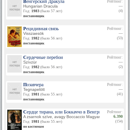
Венгерский Дракула
Рейтинг:
Hungarian Dracula
—
Год:
1983
(было 57 лет)
(4)
постановщик
Рецидивная связь
Рейтинг:
Visszaesök
—
Год:
1982
(было 56 лет)
(53)
постановщик
Сердечные перебои
Рейтинг:
Szívzür
—
Год:
1982
(было 56 лет)
(2)
постановщик
Позавчера
Рейтинг:
Tegnapelött
—
Год:
1981
(было 55 лет)
(41)
постановщик
Сердце тирана, или Боккаччо в Венгрии
Рейтинг:
A zsarnok szíve, avagy Boccaccio Magyarországon
6.390
Год:
1981
(было 55 лет)
(154)
по костюмам