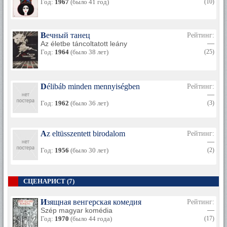
Год:
1967
(было 41 год)
(10)
Вечный танец
Рейтинг:
Az életbe táncoltatott leány
—
Год:
1964
(было 38 лет)
(25)
Délibáb minden mennyiségben
Рейтинг:
—
Год:
1962
(было 36 лет)
(3)
Az eltüsszentett birodalom
Рейтинг:
—
Год:
1956
(было 30 лет)
(2)
СЦЕНАРИСТ (7)
Изящная венгерская комедия
Рейтинг:
Szép magyar komédia
—
Год:
1970
(было 44 года)
(17)