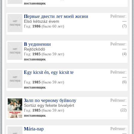
постановщик
Первые двести лет моей жизни
Рейтинг:
Elsö kétszáz évem
—
Год:
1986
(было 60 лет)
(7)
В уединении
Рейтинг:
Rejtözködö
—
Год:
1985
(было 59 лет)
(4)
постановщик
Egy kicsit én, egy kicsit te
Рейтинг:
—
Год:
1985
(было 59 лет)
(6)
постановщик
Залп по черному буйволу
Рейтинг:
Sortüz egy fekete bivalyért
—
Год:
1985
(было 59 лет)
(22)
постановщик
Mária-nap
Рейтинг:
—