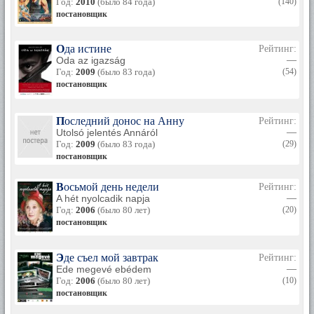
Год:
2010
(было 84 года)
(140)
постановщик
Ода истине
Рейтинг:
Oda az igazság
—
Год:
2009
(было 83 года)
(54)
постановщик
Последний донос на Анну
Рейтинг:
Utolsó jelentés Annáról
—
Год:
2009
(было 83 года)
(29)
постановщик
Восьмой день недели
Рейтинг:
A hét nyolcadik napja
—
Год:
2006
(было 80 лет)
(20)
постановщик
Эде съел мой завтрак
Рейтинг:
Ede megevé ebédem
—
Год:
2006
(было 80 лет)
(10)
постановщик