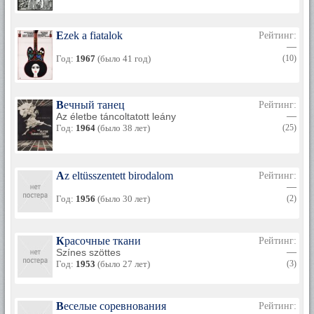
Ezek a fiatalok
Рейтинг:
—
Год:
1967
(было 41 год)
(10)
Вечный танец
Рейтинг:
Az életbe táncoltatott leány
—
Год:
1964
(было 38 лет)
(25)
Az eltüsszentett birodalom
Рейтинг:
—
Год:
1956
(было 30 лет)
(2)
Красочные ткани
Рейтинг:
Színes szöttes
—
Год:
1953
(было 27 лет)
(3)
Веселые соревнования
Рейтинг: