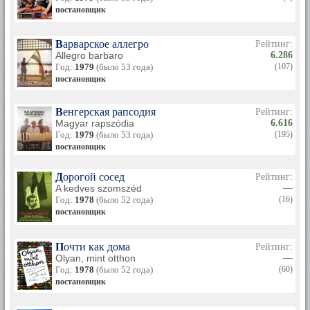
постановщик
Варварское аллегро
Рейтинг:
Allegro barbaro
6.286
Год:
1979
(было 53 года)
(107)
постановщик
Венгерская рапсодия
Рейтинг:
Magyar rapszódia
6.616
Год:
1979
(было 53 года)
(195)
постановщик
Дорогой сосед
Рейтинг:
A kedves szomszéd
—
Год:
1978
(было 52 года)
(16)
постановщик
Почти как дома
Рейтинг:
Olyan, mint otthon
—
Год:
1978
(было 52 года)
(60)
постановщик