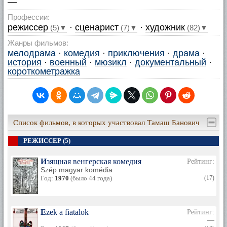
—
Профессии:
режиссер
·
сценарист
·
художник
(5)▼
(7)▼
(82)▼
Жанры фильмов:
мелодрама
·
комедия
·
приключения
·
драма
·
история
·
военный
·
мюзикл
·
документальный
·
короткометражка
Список фильмов, в которых участвовал Тамаш Банович
РЕЖИССЕР (5)
Изящная венгерская комедия
Рейтинг:
Szép magyar komédia
—
Год:
1970
(было 44 года)
(17)
Ezek a fiatalok
Рейтинг:
—