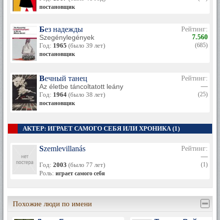
постановщик
Без надежды
Рейтинг:
Szegénylegények
7.560
Год:
1965
(было 39 лет)
(685)
постановщик
Вечный танец
Рейтинг:
Az életbe táncoltatott leány
—
Год:
1964
(было 38 лет)
(25)
постановщик
АКТЕР: ИГРАЕТ САМОГО СЕБЯ ИЛИ ХРОНИКА (1)
Szemlevillanás
Рейтинг:
—
Год:
2003
(было 77 лет)
(1)
Роль:
играет самого себя
Похожие люди по имени