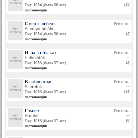
Год:
1984
(было 58 лет)
(15)
постановщик
Смерть лебедя
Рейтинг:
A hattyú halála
—
Год:
1984
(было 58 лет)
(2)
постановщик
Игра в облаках
Рейтинг:
Felhöjáték
—
Год:
1983
(было 57 лет)
(2)
постановщик
Влюбленные
Рейтинг:
Szeretök
—
Год:
1983
(было 57 лет)
(14)
постановщик
Гамлет
Рейтинг:
Hamlet
—
Год:
1983
(было 57 лет)
(6)
постановщик