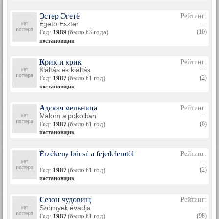
Эстер Эгетё
Рейтинг:
Égetö Eszter
—
Год:
1989
(было 63 года)
(10)
постановщик
Крик и крик
Рейтинг:
Kiáltás és kiáltás
—
Год:
1987
(было 61 год)
(2)
постановщик
Адская мельница
Рейтинг:
Malom a pokolban
—
Год:
1987
(было 61 год)
(6)
постановщик
Érzékeny búcsú a fejedelemtöl
Рейтинг:
—
Год:
1987
(было 61 год)
(2)
постановщик
Сезон чудовищ
Рейтинг:
Szörnyek évadja
—
Год:
1987
(было 61 год)
(98)