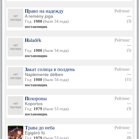
Право на надежду
Рейтинг:
A remény joga
—
Год:
1980
(было 54 года)
(3)
постановщик
Haladék
Рейтинг:
—
Год:
1980
(было 54 года)
(1)
постановщик
Закат солнца в полдень
Рейтинг:
Naplemente délben
—
Год:
1980
(было 54 года)
(11)
постановщик
Похороны
Рейтинг:
Koportos
—
Год:
1979
(было 53 года)
(3)
постановщик
Трава до неба
Рейтинг:
Égigérö fü
—
Год:
1979
(было 53 года)
(9)