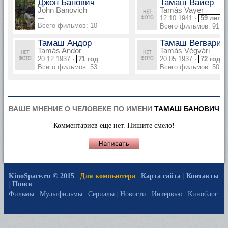
Джон Банович
Тамаш Вайер
John Banovich
Tamás Vayer
—
12.10.1941 ·
59 лет
Всего фильмов: 10
Всего фильмов: 91
Тамаш Андор
Тамаш Вегвари
Tamás Andor
Tamás Végvári
20.12.1937 ·
71 год
20.05.1937 ·
72 года
Всего фильмов: 53
Всего фильмов: 50
ВАШЕ МНЕНИЕ О ЧЕЛОВЕКЕ ПО ИМЕНИ
ТАМАШ БАНОВИЧ
Комментариев еще нет. Пишите смело!
KinoSpace.ru © 2015
|
Для компьютера
|
Карта сайта
|
Контакты
|
Поиск
Фильмы
|
Мультфильмы
|
Сериалы
|
Новости
|
Интервью
|
Киноблог