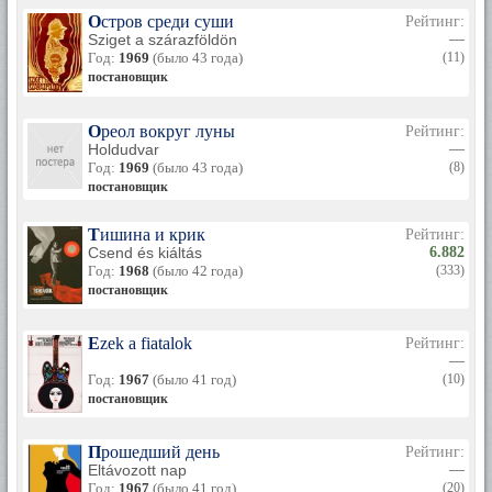
Остров среди суши
Рейтинг:
Sziget a szárazföldön
—
Год:
1969
(было 43 года)
(11)
постановщик
Ореол вокруг луны
Рейтинг:
Holdudvar
—
Год:
1969
(было 43 года)
(8)
постановщик
Тишина и крик
Рейтинг:
Csend és kiáltás
6.882
Год:
1968
(было 42 года)
(333)
постановщик
Ezek a fiatalok
Рейтинг:
—
Год:
1967
(было 41 год)
(10)
постановщик
Прошедший день
Рейтинг:
Eltávozott nap
—
Год:
1967
(было 41 год)
(20)