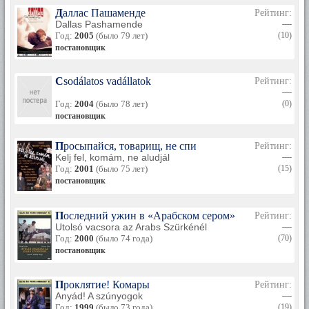
Даллас Пашаменде
Рейтинг:
Dallas Pashamende
—
Год:
2005
(было 79 лет)
(10)
постановщик
Csodálatos vadállatok
Рейтинг:
—
Год:
2004
(было 78 лет)
(0)
постановщик
Просыпайся, товарищ, не спи
Рейтинг:
Kelj fel, komám, ne aludjál
—
Год:
2001
(было 75 лет)
(15)
постановщик
Последний ужин в «Арабском сером»
Рейтинг:
Utolsó vacsora az Arabs Szürkénél
—
Год:
2000
(было 74 года)
(70)
постановщик
Проклятие! Комары
Рейтинг:
Anyád! A szúnyogok
—
Год:
1999
(было 73 года)
(19)