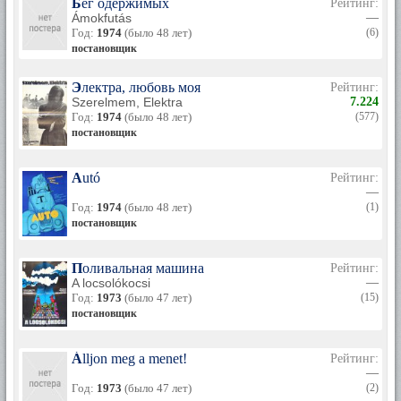
Бег одержимых
Рейтинг:
Ámokfutás
—
Год:
1974
(было 48 лет)
(6)
постановщик
Электра, любовь моя
Рейтинг:
Szerelmem, Elektra
7.224
Год:
1974
(было 48 лет)
(577)
постановщик
Autó
Рейтинг:
—
Год:
1974
(было 48 лет)
(1)
постановщик
Поливальная машина
Рейтинг:
A locsolókocsi
—
Год:
1973
(было 47 лет)
(15)
постановщик
Álljon meg a menet!
Рейтинг:
—
Год:
1973
(было 47 лет)
(2)