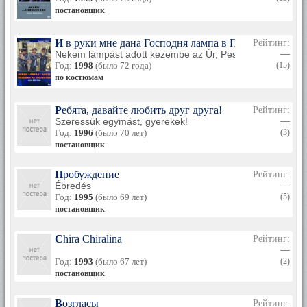
постановщик
И в руки мне дана Господня лампа в Пеште
Рейтинг:
Nekem lámpást adott kezembe az Úr, Pesten
—
Год:
1998
(было 72 года)
(15)
по костюмам
Ребята, давайте любить друг друга!
Рейтинг:
Szeressük egymást, gyerekek!
—
Год:
1996
(было 70 лет)
(3)
постановщик
Пробуждение
Рейтинг:
Ébredés
—
Год:
1995
(было 69 лет)
(5)
постановщик
Chira Chiralina
Рейтинг:
—
Год:
1993
(было 67 лет)
(2)
постановщик
Возгласы
Рейтинг: