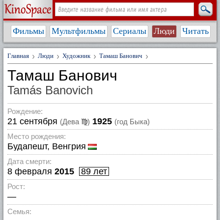
Фильмы
Мультфильмы
Сериалы
Люди
Читать
Главная
Люди
Художник
Тамаш Банович
Тамаш Банович
Tamás Banovich
Рождение:
21 сентября
1925
(Дева
♍
)
(год Быка)
Место рождения:
Будапешт, Венгрия
Дата смерти:
8 февраля
2015
89 лет
Рост:
—
Семья: