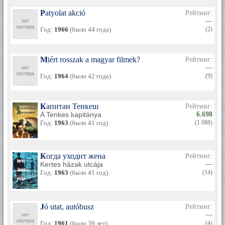
Patyolat akció
Рейтинг:
—
Год:
1966
(было 44 года)
(2)
Miért rosszak a magyar filmek?
Рейтинг:
—
Год:
1964
(было 42 года)
(9)
Капитан Тенкеш
Рейтинг:
A Tenkes kapitánya
6.698
Год:
1963
(было 41 год)
(1 088)
Когда уходит жена
Рейтинг:
Kertes házak utcája
—
Год:
1963
(было 41 год)
(14)
Jó utat, autóbusz
Рейтинг:
—
Год:
1961
(было 39 лет)
(4)