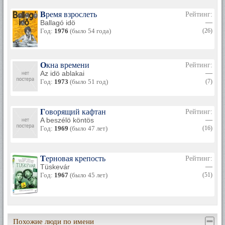
Время взрослеть
Рейтинг:
Ballagó idö
—
Год:
1976
(было 54 года)
(26)
Окна времени
Рейтинг:
Az idö ablakai
—
Год:
1973
(было 51 год)
(7)
Говорящий кафтан
Рейтинг:
A beszélö köntös
—
Год:
1969
(было 47 лет)
(16)
Терновая крепость
Рейтинг:
Tüskevár
—
Год:
1967
(было 45 лет)
(51)
Похожие люди по имени