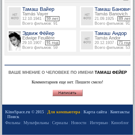
Тамаш Вайер
Тамаш Банович
Tamás Vayer
Tamás Banovich
12.10.1941 ·
59 лет
21.09.1925 ·
89 лет
Всего фильмов: 91
Всего фильмов: 91
Эдвиж Фёйер
Тамаш Андор
Edwige Feuillère
Tamás Andor
29.10.1907 ·
91 год
20.12.1937 ·
71 год
Всего фильмов: 59
Всего фильмов: 53
ВАШЕ МНЕНИЕ О ЧЕЛОВЕКЕ ПО ИМЕНИ
ТАМАШ ФЕЙЕР
Комментариев еще нет. Пишите смело!
KinoSpace.ru © 2015
|
Для компьютера
|
Карта сайта
|
Контакты
|
Поиск
Фильмы
|
Мультфильмы
|
Сериалы
|
Новости
|
Интервью
|
Киноблог