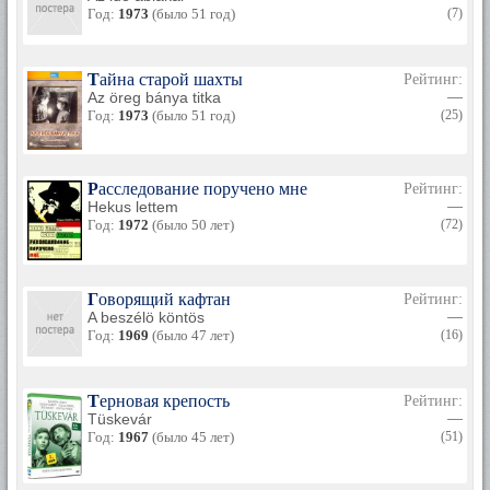
Год:
1973
(было 51 год)
(7)
Тайна старой шахты
Рейтинг:
Az öreg bánya titka
—
Год:
1973
(было 51 год)
(25)
Расследование поручено мне
Рейтинг:
Hekus lettem
—
Год:
1972
(было 50 лет)
(72)
Говорящий кафтан
Рейтинг:
A beszélö köntös
—
Год:
1969
(было 47 лет)
(16)
Терновая крепость
Рейтинг:
Tüskevár
—
Год:
1967
(было 45 лет)
(51)