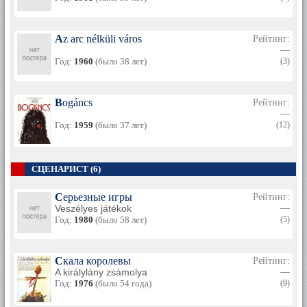
Az arc nélküli város
Рейтинг:
—
Год:
1960
(было 38 лет)
(3)
Bogáncs
Рейтинг:
—
Год:
1959
(было 37 лет)
(12)
СЦЕНАРИСТ (6)
Серьезные игры
Рейтинг:
Veszélyes játékok
—
Год:
1980
(было 58 лет)
(5)
Скала королевы
Рейтинг:
A királylány zsámolya
—
Год:
1976
(было 54 года)
(9)