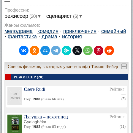
—
Профессии:
режиссер
·
сценарист
(20)▼
(6)▼
Жанры фильмов:
мелодрама
·
комедия
·
приключения
·
семейный
·
фантастика
·
драма
·
история
Список фильмов, в которых участвовал(а) Тамаш Фейер
РЕЖИССЕР (20)
Csere Rudi
Рейтинг:
—
Год:
1988
(было 66 лет)
(5)
Лягушка – пехотинец
Рейтинг:
Gyalogbéka
—
Год:
1985
(было 63 года)
(11)