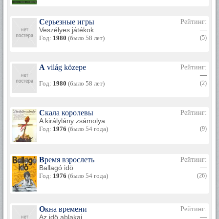
Серьезные игры
Рейтинг:
Veszélyes játékok
—
Год:
1980
(было 58 лет)
(5)
A világ közepe
Рейтинг:
—
Год:
1980
(было 58 лет)
(2)
Скала королевы
Рейтинг:
A királylány zsámolya
—
Год:
1976
(было 54 года)
(9)
Время взрослеть
Рейтинг:
Ballagó idö
—
Год:
1976
(было 54 года)
(26)
Окна времени
Рейтинг:
Az idö ablakai
—