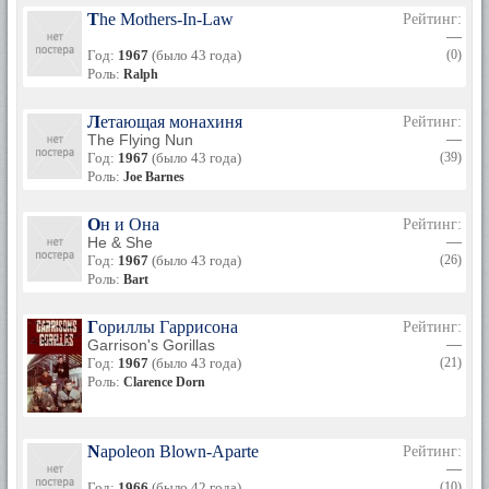
The Mothers-In-Law
Рейтинг:
—
Год:
1967
(было 43 года)
(0)
Роль:
Ralph
Летающая монахиня
Рейтинг:
The Flying Nun
—
Год:
1967
(было 43 года)
(39)
Роль:
Joe Barnes
Он и Она
Рейтинг:
He & She
—
Год:
1967
(было 43 года)
(26)
Роль:
Bart
Гориллы Гаррисона
Рейтинг:
Garrison's Gorillas
—
Год:
1967
(было 43 года)
(21)
Роль:
Clarence Dorn
Napoleon Blown-Aparte
Рейтинг:
—
Год:
1966
(было 42 года)
(10)