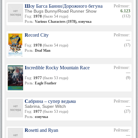
Шоу Багса Банни/Дорожного бегуна
Рейтинг:
The Bugs Bunny/Road Runner Show
6.123
Год:
1978
(было 54 года)
(112)
Роль:
Various Characters (1978), озвучка
Record City
Рейтинг:
—
Год:
1978
(было 54 года)
(17)
Роль:
Deaf Man
Incredible Rocky Mountain Race
Рейтинг:
—
Год:
1977
(было 53 года)
(9)
Роль:
Eagle Feather
Сабрина – супер ведьма
Рейтинг:
Sabrina, Super Witch
—
Год:
1977
(было 53 года)
(27)
Роль:
озвучка
Rosetti and Ryan
Рейтинг:
—