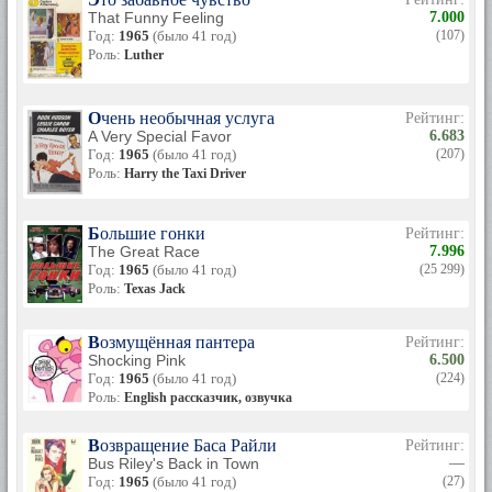
That Funny Feeling
7.000
Год:
1965
(было 41 год)
(107)
Роль:
Luther
Очень необычная услуга
Рейтинг:
A Very Special Favor
6.683
Год:
1965
(было 41 год)
(207)
Роль:
Harry the Taxi Driver
Большие гонки
Рейтинг:
The Great Race
7.996
Год:
1965
(было 41 год)
(25 299)
Роль:
Texas Jack
Возмущённая пантера
Рейтинг:
Shocking Pink
6.500
Год:
1965
(было 41 год)
(224)
Роль:
English рассказчик, озвучка
Возвращение Баса Райли
Рейтинг:
Bus Riley's Back in Town
—
Год:
1965
(было 41 год)
(27)