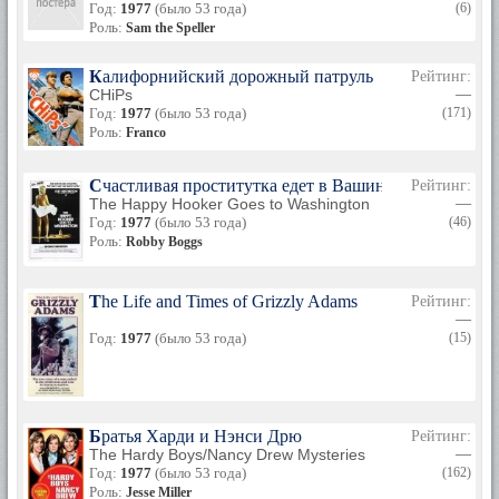
Год:
1977
(было 53 года)
(6)
Роль:
Sam the Speller
Калифорнийский дорожный патруль
Рейтинг:
CHiPs
—
Год:
1977
(было 53 года)
(171)
Роль:
Franco
Счастливая проститутка едет в Вашингтон
Рейтинг:
The Happy Hooker Goes to Washington
—
Год:
1977
(было 53 года)
(46)
Роль:
Robby Boggs
The Life and Times of Grizzly Adams
Рейтинг:
—
Год:
1977
(было 53 года)
(15)
Братья Харди и Нэнси Дрю
Рейтинг:
The Hardy Boys/Nancy Drew Mysteries
—
Год:
1977
(было 53 года)
(162)
Роль:
Jesse Miller