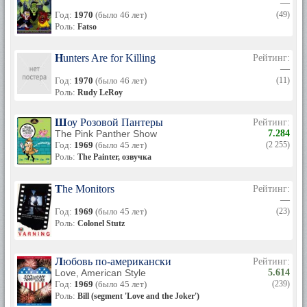
—
Год:
1970
(было 46 лет)
(49)
Роль:
Fatso
Hunters Are for Killing
Рейтинг:
—
Год:
1970
(было 46 лет)
(11)
Роль:
Rudy LeRoy
Шоу Розовой Пантеры
Рейтинг:
The Pink Panther Show
7.284
Год:
1969
(было 45 лет)
(2 255)
Роль:
The Painter, озвучка
The Monitors
Рейтинг:
—
Год:
1969
(было 45 лет)
(23)
Роль:
Colonel Stutz
Любовь по-американски
Рейтинг:
Love, American Style
5.614
Год:
1969
(было 45 лет)
(239)
Роль:
Bill (segment 'Love and the Joker')