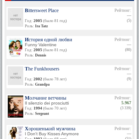
Bittersweet Place
Рейтинг:
—
Год:
2005
(было 81 год)
(5)
Роль:
Ira Tatz
История одной любви
Рейтинг:
Funny Valentine
—
Год:
2005
(было 81 год)
(80)
Роль:
Dennis
The Funkhousers
Рейтинг:
—
Год:
2002
(было 78 лет)
(9)
Роль:
Grandpa
Молчание ветчины
Рейтинг:
Il silenzio dei prosciutti
5.967
Год:
1994
(было 70 лет)
(3 339)
Роль:
Sergeant
Хорошенький мужчина
Рейтинг:
I Don't Buy Kisses Anymore
—
Год:
1992
(было 68 лет)
(51)