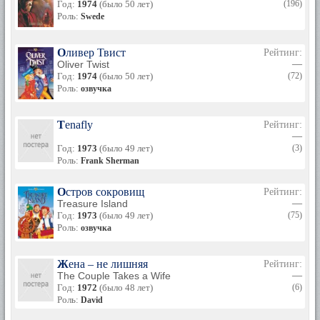
Год:
1974
(было 50 лет)
(196)
Роль:
Swede
Оливер Твист
Рейтинг:
Oliver Twist
—
Год:
1974
(было 50 лет)
(72)
Роль:
озвучка
Tenafly
Рейтинг:
—
Год:
1973
(было 49 лет)
(3)
Роль:
Frank Sherman
Остров сокровищ
Рейтинг:
Treasure Island
—
Год:
1973
(было 49 лет)
(75)
Роль:
озвучка
Жена – не лишняя
Рейтинг:
The Couple Takes a Wife
—
Год:
1972
(было 48 лет)
(6)
Роль:
David