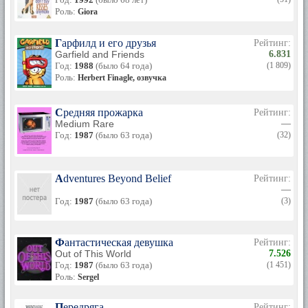
Роль:
Giora
Гарфилд и его друзья
Рейтинг:
Garfield and Friends
6.831
Год:
1988
(было 64 года)
(1 809)
Роль:
Herbert Finagle, озвучка
Средняя прожарка
Рейтинг:
Medium Rare
—
Год:
1987
(было 63 года)
(32)
Adventures Beyond Belief
Рейтинг:
—
Год:
1987
(было 63 года)
(3)
Фантастическая девушка
Рейтинг:
Out of This World
7.526
Год:
1987
(было 63 года)
(1 451)
Роль:
Sergel
Передряга
Рейтинг: