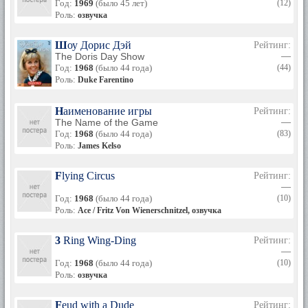
Год:
1969
(было 45 лет)
(12)
Роль:
озвучка
Шоу Дорис Дэй
Рейтинг:
The Doris Day Show
—
Год:
1968
(было 44 года)
(44)
Роль:
Duke Farentino
Наименование игры
Рейтинг:
The Name of the Game
—
Год:
1968
(было 44 года)
(83)
Роль:
James Kelso
Flying Circus
Рейтинг:
—
Год:
1968
(было 44 года)
(10)
Роль:
Ace / Fritz Von Wienerschnitzel, озвучка
3 Ring Wing-Ding
Рейтинг:
—
Год:
1968
(было 44 года)
(10)
Роль:
озвучка
Feud with a Dude
Рейтинг: