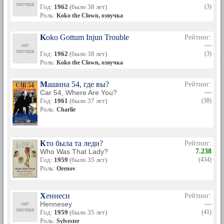
Год:
1962
(было 38 лет)
(3)
Роль:
Koko the Clown, озвучка
Koko Gottum Injun Trouble
Рейтинг:
—
Год:
1962
(было 38 лет)
(3)
Роль:
Koko the Clown, озвучка
Машина 54, где вы?
Рейтинг:
Car 54, Where Are You?
—
Год:
1961
(было 37 лет)
(38)
Роль:
Charlie
Кто была та леди?
Рейтинг:
Who Was That Lady?
7.238
Год:
1959
(было 35 лет)
(434)
Роль:
Orenov
Хеннеси
Рейтинг:
Hennesey
—
Год:
1959
(было 35 лет)
(41)
Роль:
Sylvester