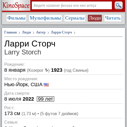
Фильмы
Мультфильмы
Сериалы
Люди
Читать
Главная
Люди
Актер
Ларри Сторч
Ларри Сторч
Larry Storch
Рождение:
8 января
1923
(Козерог
♑
)
(год Свиньи)
Место рождения:
Нью-Йорк, США
Дата смерти:
8 июля
2022
99 лет
Рост:
173 см
(1.73 м) • (5 футов 7 дюймов)
Семья: