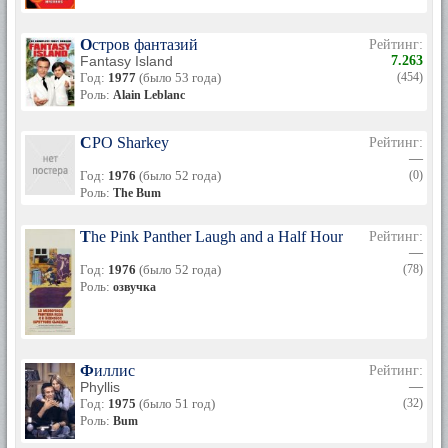
Остров фантазий
Рейтинг:
Fantasy Island
7.263
Год:
1977
(было 53 года)
(454)
Роль:
Alain Leblanc
CPO Sharkey
Рейтинг:
—
Год:
1976
(было 52 года)
(0)
Роль:
The Bum
The Pink Panther Laugh and a Half Hour and a Half Sho
Рейтинг:
—
Год:
1976
(было 52 года)
(78)
Роль:
озвучка
Филлис
Рейтинг:
Phyllis
—
Год:
1975
(было 51 год)
(32)
Роль:
Bum