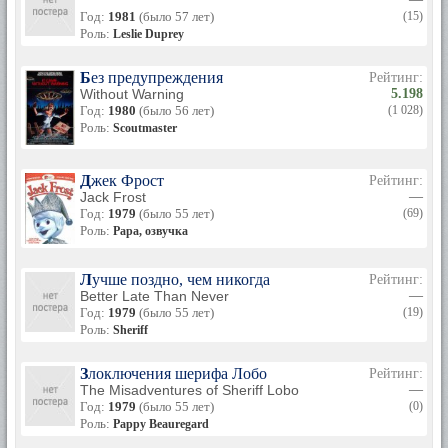
Год:
1981
(было 57 лет)
(15)
Роль:
Leslie Duprey
Без предупреждения
Рейтинг:
Without Warning
5.198
Год:
1980
(было 56 лет)
(1 028)
Роль:
Scoutmaster
Джек Фрост
Рейтинг:
Jack Frost
—
Год:
1979
(было 55 лет)
(69)
Роль:
Papa, озвучка
Лучше поздно, чем никогда
Рейтинг:
Better Late Than Never
—
Год:
1979
(было 55 лет)
(19)
Роль:
Sheriff
Злоключения шерифа Лобо
Рейтинг:
The Misadventures of Sheriff Lobo
—
Год:
1979
(было 55 лет)
(0)
Роль:
Pappy Beauregard