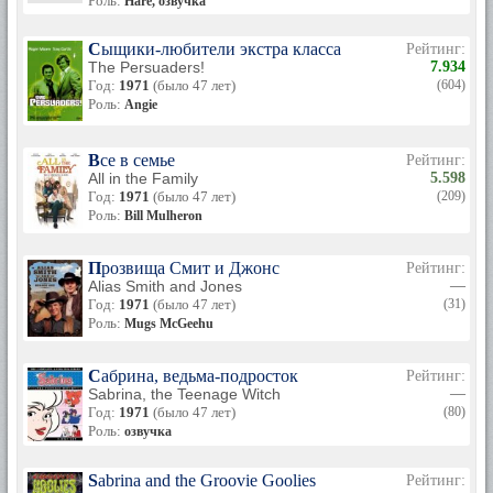
Роль:
Hare, озвучка
Сыщики-любители экстра класса
Рейтинг:
The Persuaders!
7.934
Год:
1971
(было 47 лет)
(604)
Роль:
Angie
Все в семье
Рейтинг:
All in the Family
5.598
Год:
1971
(было 47 лет)
(209)
Роль:
Bill Mulheron
Прозвища Смит и Джонс
Рейтинг:
Alias Smith and Jones
—
Год:
1971
(было 47 лет)
(31)
Роль:
Mugs McGeehu
Сабрина, ведьма-подросток
Рейтинг:
Sabrina, the Teenage Witch
—
Год:
1971
(было 47 лет)
(80)
Роль:
озвучка
Sabrina and the Groovie Goolies
Рейтинг: