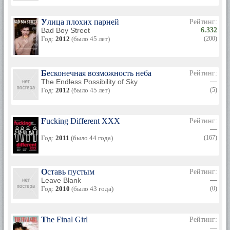
Улица плохих парней
Рейтинг:
Bad Boy Street
6.332
Год:
2012
(было 45 лет)
(200)
Бесконечная возможность неба
Рейтинг:
The Endless Possibility of Sky
—
Год:
2012
(было 45 лет)
(5)
Fucking Different XXX
Рейтинг:
—
Год:
2011
(было 44 года)
(167)
Оставь пустым
Рейтинг:
Leave Blank
—
Год:
2010
(было 43 года)
(0)
The Final Girl
Рейтинг:
—