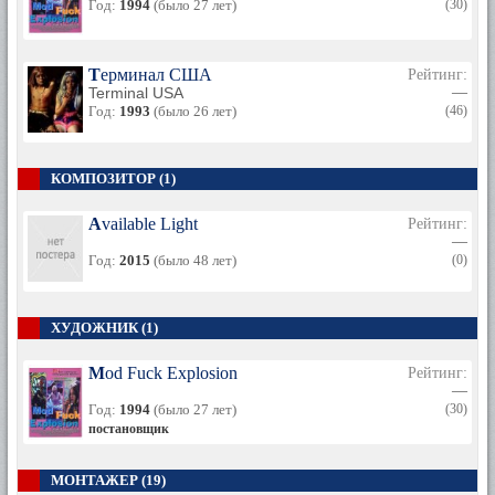
Год:
1994
(было 27 лет)
(30)
Терминал США
Рейтинг:
Terminal USA
—
Год:
1993
(было 26 лет)
(46)
КОМПОЗИТОР (1)
Available Light
Рейтинг:
—
Год:
2015
(было 48 лет)
(0)
ХУДОЖНИК (1)
Mod Fuck Explosion
Рейтинг:
—
Год:
1994
(было 27 лет)
(30)
постановщик
МОНТАЖЕР (19)