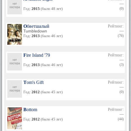
—
Год:
2015
(было 48 лет)
(0)
Обветшалый
Рейтинг:
Tumbledown
—
Год:
2013
(было 46 лет)
(76)
Fire Island '79
Рейтинг:
—
Год:
2013
(было 46 лет)
(3)
Tom's Gift
Рейтинг:
—
Год:
2012
(было 45 лет)
(0)
Bottom
Рейтинг:
—
Год:
2012
(было 45 лет)
(44)