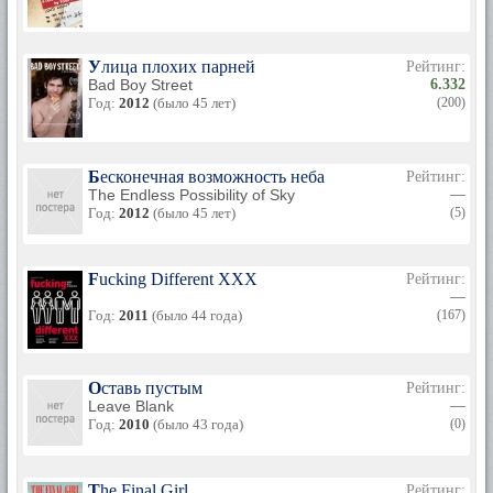
Улица плохих парней
Рейтинг:
Bad Boy Street
6.332
Год:
2012
(было 45 лет)
(200)
Бесконечная возможность неба
Рейтинг:
The Endless Possibility of Sky
—
Год:
2012
(было 45 лет)
(5)
Fucking Different XXX
Рейтинг:
—
Год:
2011
(было 44 года)
(167)
Оставь пустым
Рейтинг:
Leave Blank
—
Год:
2010
(было 43 года)
(0)
The Final Girl
Рейтинг: