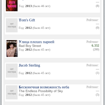
—
Год:
2013
(было 46 лет)
(8)
Tom's Gift
Рейтинг:
—
Год:
2012
(было 45 лет)
(0)
Улица плохих парней
Рейтинг:
Bad Boy Street
6.332
Год:
2012
(было 45 лет)
(200)
Jacob Sterling
Рейтинг:
—
Год:
2012
(было 45 лет)
(1)
Бесконечная возможность неба
Рейтинг:
The Endless Possibility of Sky
—
Год:
2012
(было 45 лет)
(5)