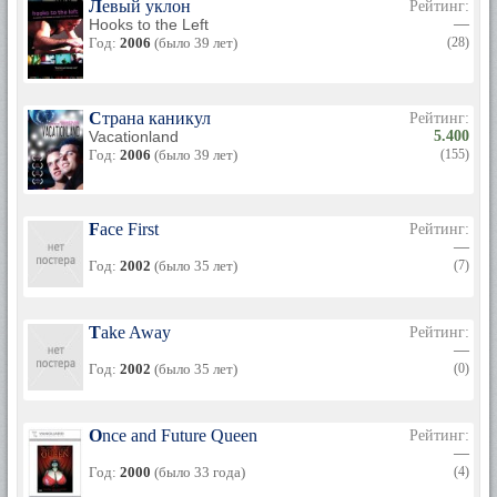
Левый уклон
Рейтинг:
Hooks to the Left
—
Год:
2006
(было 39 лет)
(28)
Страна каникул
Рейтинг:
Vacationland
5.400
Год:
2006
(было 39 лет)
(155)
Face First
Рейтинг:
—
Год:
2002
(было 35 лет)
(7)
Take Away
Рейтинг:
—
Год:
2002
(было 35 лет)
(0)
Once and Future Queen
Рейтинг:
—
Год:
2000
(было 33 года)
(4)