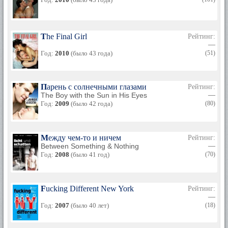
The Final Girl
Рейтинг:
—
Год:
2010
(было 43 года)
(51)
Парень с солнечными глазами
Рейтинг:
The Boy with the Sun in His Eyes
—
Год:
2009
(было 42 года)
(80)
Между чем-то и ничем
Рейтинг:
Between Something & Nothing
—
Год:
2008
(было 41 год)
(70)
Fucking Different New York
Рейтинг:
—
Год:
2007
(было 40 лет)
(18)