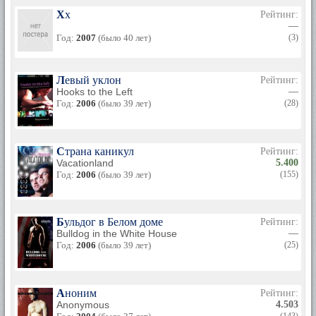
Xx
Рейтинг:
—
Год:
2007
(было 40 лет)
(3)
Левый уклон
Рейтинг:
Hooks to the Left
—
Год:
2006
(было 39 лет)
(28)
Страна каникул
Рейтинг:
Vacationland
5.400
Год:
2006
(было 39 лет)
(155)
Бульдог в Белом доме
Рейтинг:
Bulldog in the White House
—
Год:
2006
(было 39 лет)
(25)
Аноним
Рейтинг:
Anonymous
4.503