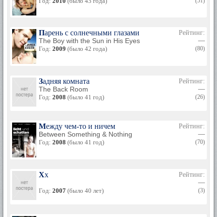
Год:
2010
(было 43 года)
(51)
Парень с солнечными глазами
Рейтинг:
The Boy with the Sun in His Eyes
—
Год:
2009
(было 42 года)
(80)
Задняя комната
Рейтинг:
The Back Room
—
Год:
2008
(было 41 год)
(26)
Между чем-то и ничем
Рейтинг:
Between Something & Nothing
—
Год:
2008
(было 41 год)
(70)
Xx
Рейтинг:
—
Год:
2007
(было 40 лет)
(3)