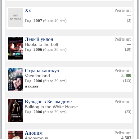
Xx
Рейтинг:
—
Год:
2007
(было 40 лет)
(3)
Левый уклон
Рейтинг:
Hooks to the Left
—
Год:
2006
(было 39 лет)
(28)
Страна каникул
Рейтинг:
Vacationland
5.400
Год:
2006
(было 39 лет)
(155)
и сюжет
Бульдог в Белом доме
Рейтинг:
Bulldog in the White House
—
Год:
2006
(было 39 лет)
(25)
Аноним
Рейтинг:
Anonymous
4.503