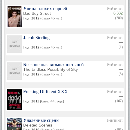
Улица плохих парней
Рейтинг:
Bad Boy Street
6.332
Год:
2012
(было 45 лет)
(200)
Jacob Sterling
Рейтинг:
—
Год:
2012
(было 45 лет)
(1)
Бесконечная возможность неба
Рейтинг:
The Endless Possibility of Sky
—
Год:
2012
(было 45 лет)
(5)
Fucking Different XXX
Рейтинг:
—
Год:
2011
(было 44 года)
(167)
Удаленные сцены
Рейтинг:
Deleted Scenes
—
Год:
2010
(было 43 года)
(101)