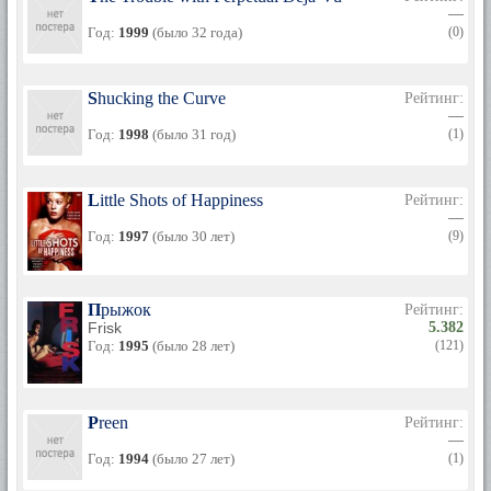
—
Год:
1999
(было 32 года)
(0)
Shucking the Curve
Рейтинг:
—
Год:
1998
(было 31 год)
(1)
Little Shots of Happiness
Рейтинг:
—
Год:
1997
(было 30 лет)
(9)
Прыжок
Рейтинг:
Frisk
5.382
Год:
1995
(было 28 лет)
(121)
Preen
Рейтинг:
—
Год:
1994
(было 27 лет)
(1)