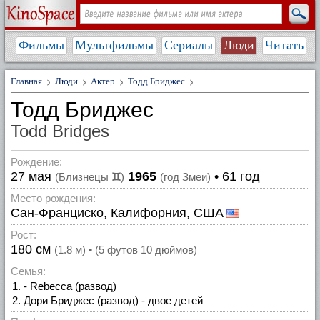
Фильмы
Мультфильмы
Сериалы
Люди
Читать
Главная
Люди
Актер
Тодд Бриджес
Тодд Бриджес
Todd Bridges
Рождение:
27 мая
1965
• 61 год
(Близнецы
♊
)
(год Змеи)
Место рождения:
Сан-Франциско, Калифорния, США
Рост:
180 см
(1.8 м) • (5 футов 10 дюймов)
Семья:
- Rebecca (развод)
Дори Бриджес (развод) - двое детей