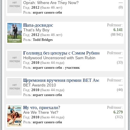
Oprah: Where Are They Now?
—
Год:
2012
(было 46 лет)
(0)
Роль:
играет самого себя
Папа-досвидос
Рейтинг:
That's My Boy
6.141
Год:
2012
(было 46 лет)
(88 941)
Роль:
Todd Bridges
Голливуд без цензуры с Сэмом Рубином
Рейтинг:
Hollywood Uncensored with Sam Rubin
—
Год:
2010
(было 44 года)
(33)
Роль:
играет самого себя - участник
Церемония вручения премии BET Awards 2010
Рейтинг:
BET Awards 2010
—
Год:
2010
(было 44 года)
(44)
Роль:
играет самого себя
Ну что, приехали?
Рейтинг:
Are We There Yet?
6.279
Год:
2010
(было 44 года)
(312)
Роль:
играет самого себя