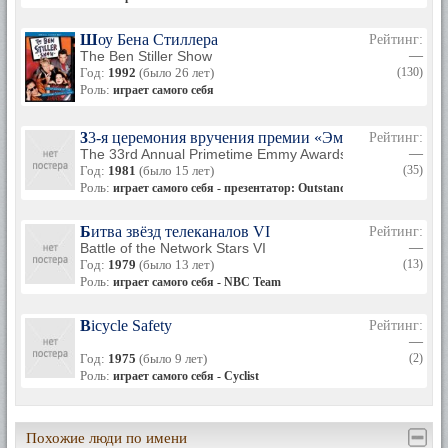
Шоу Бена Стиллера
Рейтинг:
The Ben Stiller Show
—
Год:
1992
(было 26 лет)
(130)
Роль:
играет самого себя
33-я церемония вручения премии «Эмми»
Рейтинг:
The 33rd Annual Primetime Emmy Awards
—
Год:
1981
(было 15 лет)
(35)
Роль:
играет самого себя - презентатор: Outstanding Supporting Actres
Битва звёзд телеканалов VI
Рейтинг:
Battle of the Network Stars VI
—
Год:
1979
(было 13 лет)
(13)
Роль:
играет самого себя - NBC Team
Bicycle Safety
Рейтинг:
—
Год:
1975
(было 9 лет)
(2)
Роль:
играет самого себя - Cyclist
Похожие люди по имени