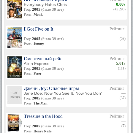
Everybody Hates Chris
8.007
Год:
2005
(было 39 лет)
(45 298)
Роль:
Monk
I Got Five on It
Рейтинг:
—
Год:
2005
(было 39 лет)
(53)
Роль:
Jimmy
Смертельный рейс
Рейтинг:
Alien Express
5.017
Год:
2005
(было 39 лет)
(111)
Роль:
Peter
Джейн Доу: Опасные игры
Рейтинг:
Jane Doe: Now You See It, Now You Don't
—
Год:
2005
(было 39 лет)
(37)
Роль:
The Man
Treasure n tha Hood
Рейтинг:
—
Год:
2005
(было 39 лет)
(7)
Роль:
Henry Nails