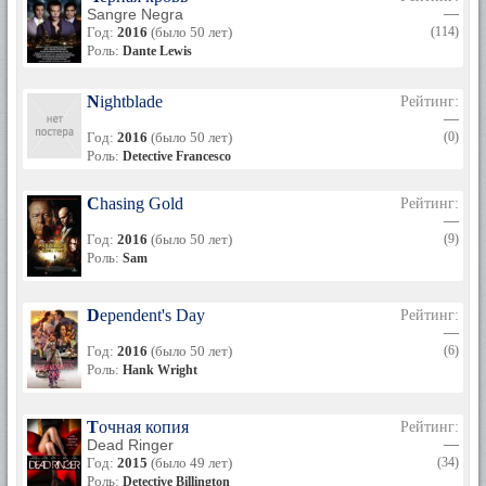
Sangre Negra
—
Год:
2016
(было 50 лет)
(114)
Роль:
Dante Lewis
Nightblade
Рейтинг:
—
Год:
2016
(было 50 лет)
(0)
Роль:
Detective Francesco
Chasing Gold
Рейтинг:
—
Год:
2016
(было 50 лет)
(9)
Роль:
Sam
Dependent's Day
Рейтинг:
—
Год:
2016
(было 50 лет)
(6)
Роль:
Hank Wright
Точная копия
Рейтинг:
Dead Ringer
—
Год:
2015
(было 49 лет)
(34)
Роль:
Detective Billington