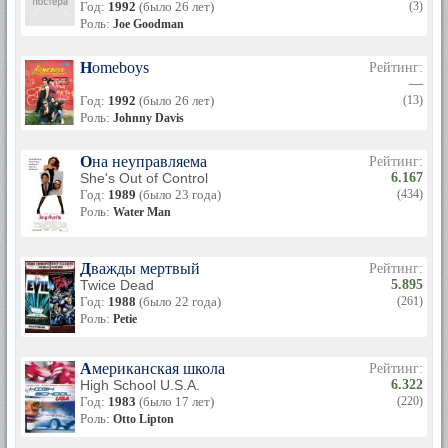
Год:
1992
(было 26 лет)
(3)
Роль:
Joe Goodman
Homeboys
Рейтинг:
—
Год:
1992
(было 26 лет)
(13)
Роль:
Johnny Davis
Она неуправляема
Рейтинг:
She's Out of Control
6.167
Год:
1989
(было 23 года)
(434)
Роль:
Water Man
Дважды мертвый
Рейтинг:
Twice Dead
5.895
Год:
1988
(было 22 года)
(261)
Роль:
Petie
Американская школа
Рейтинг:
High School U.S.A.
6.322
Год:
1983
(было 17 лет)
(220)
Роль:
Otto Lipton