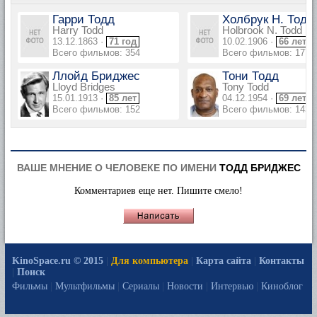
Гарри Тодд
Холбрук Н. Тодд
Harry Todd
Holbrook N. Todd
13.12.1863 ·
71 год
10.02.1906 ·
66 лет
Всего фильмов: 354
Всего фильмов: 177
Ллойд Бриджес
Тони Тодд
Lloyd Bridges
Tony Todd
15.01.1913 ·
85 лет
04.12.1954 ·
69 лет
Всего фильмов: 152
Всего фильмов: 143
ВАШЕ МНЕНИЕ О ЧЕЛОВЕКЕ ПО ИМЕНИ
ТОДД БРИДЖЕС
Комментариев еще нет. Пишите смело!
KinoSpace.ru © 2015
|
Для компьютера
|
Карта сайта
|
Контакты
|
Поиск
Фильмы
|
Мультфильмы
|
Сериалы
|
Новости
|
Интервью
|
Киноблог