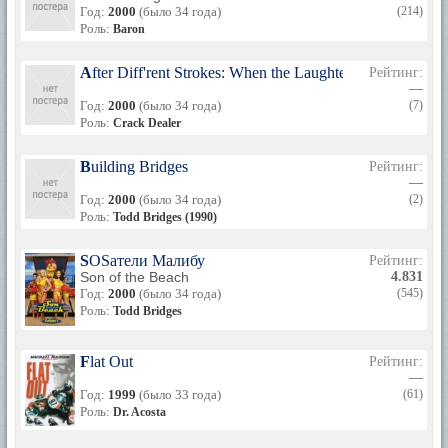
Год:
2000
(было 34 года)
(214)
Роль:
Baron
After Diff'rent Strokes: When the Laughter Stopped
Рейтинг:
—
Год:
2000
(было 34 года)
(7)
Роль:
Crack Dealer
Building Bridges
Рейтинг:
—
Год:
2000
(было 34 года)
(2)
Роль:
Todd Bridges (1990)
SOSатели Малибу
Рейтинг:
Son of the Beach
4.831
Год:
2000
(было 34 года)
(545)
Роль:
Todd Bridges
Flat Out
Рейтинг:
—
Год:
1999
(было 33 года)
(61)
Роль:
Dr. Acosta