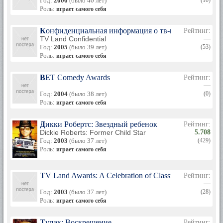
Год:
2006
(было 40 лет)
(10)
Роль:
играет самого себя
Конфиденциальная информация о тв-шоу
Рейтинг:
TV Land Confidential
—
Год:
2005
(было 39 лет)
(53)
Роль:
играет самого себя
BET Comedy Awards
Рейтинг:
—
Год:
2004
(было 38 лет)
(0)
Роль:
играет самого себя
Дикки Робертс: Звездный ребенок
Рейтинг:
Dickie Roberts: Former Child Star
5.708
Год:
2003
(было 37 лет)
(429)
Роль:
играет самого себя
TV Land Awards: A Celebration of Classic TV
Рейтинг:
—
Год:
2003
(было 37 лет)
(28)
Роль:
играет самого себя
Тупак: Воскрешение
Рейтинг: