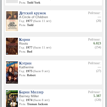
Роль:
Todd York
Детский кружок
Рейтинг:
A Circle of Children
—
Год:
1977
(было 11 лет)
(20)
Роль:
Todd
Корни
Рейтинг:
Roots
6.023
Год:
1977
(было 11 лет)
(254)
Роль:
Bud
Кэтрин
Рейтинг:
Katherine
—
Год:
1975
(было 9 лет)
(27)
Роль:
Robert
Барни Миллер
Рейтинг:
Barney Miller
5.387
Год:
1974
(было 8 лет)
(120)
Роль:
Truman Jackson