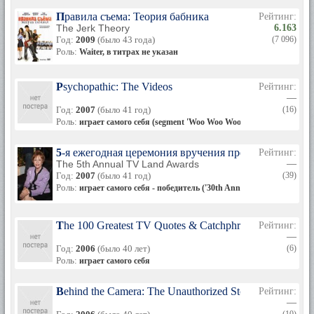
Правила съема: Теория бабника
Рейтинг:
The Jerk Theory
6.163
Год:
2009
(было 43 года)
(7 096)
Роль:
Waiter, в титрах не указан
Psychopathic: The Videos
Рейтинг:
—
Год:
2007
(было 41 год)
(16)
Роль:
играет самого себя (segment 'Woo Woo Woo')
5-я ежегодная церемония вручения премии TV Land 
Рейтинг:
The 5th Annual TV Land Awards
—
Год:
2007
(было 41 год)
(39)
Роль:
играет самого себя - победитель ('30th Anniversary')
The 100 Greatest TV Quotes & Catchphrases
Рейтинг:
—
Год:
2006
(было 40 лет)
(6)
Роль:
играет самого себя
Behind the Camera: The Unauthorized Story of 'Diff'rent 
Рейтинг:
—