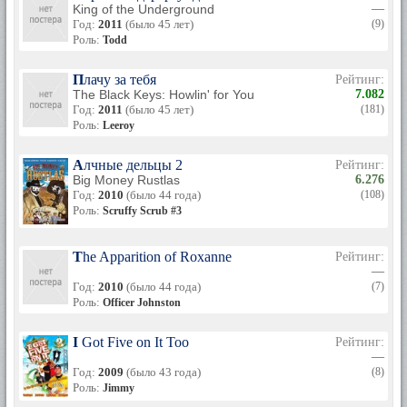
King of the Underground
—
Год:
2011
(было 45 лет)
(9)
Роль:
Todd
Плачу за тебя
Рейтинг:
The Black Keys: Howlin' for You
7.082
Год:
2011
(было 45 лет)
(181)
Роль:
Leeroy
Алчные дельцы 2
Рейтинг:
Big Money Rustlas
6.276
Год:
2010
(было 44 года)
(108)
Роль:
Scruffy Scrub #3
The Apparition of Roxanne
Рейтинг:
—
Год:
2010
(было 44 года)
(7)
Роль:
Officer Johnston
I Got Five on It Too
Рейтинг:
—
Год:
2009
(было 43 года)
(8)
Роль:
Jimmy