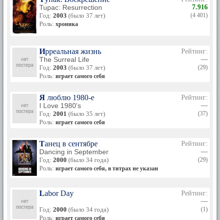
Tupac: Resurrection
7.916
Год:
2003
(было 37 лет)
(4 401)
Роль:
хроника
Ирреальная жизнь
Рейтинг:
The Surreal Life
—
Год:
2003
(было 37 лет)
(29)
Роль:
играет самого себя
Я люблю 1980-е
Рейтинг:
I Love 1980's
—
Год:
2001
(было 35 лет)
(37)
Роль:
играет самого себя
Танец в сентябре
Рейтинг:
Dancing in September
—
Год:
2000
(было 34 года)
(29)
Роль:
играет самого себя, в титрах не указан
Labor Day
Рейтинг:
—
Год:
2000
(было 34 года)
(1)
Роль:
играет самого себя