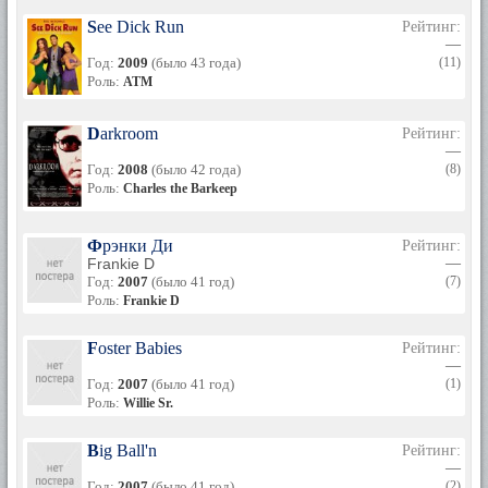
See Dick Run
Рейтинг:
—
Год:
2009
(было 43 года)
(11)
Роль:
ATM
Darkroom
Рейтинг:
—
Год:
2008
(было 42 года)
(8)
Роль:
Charles the Barkeep
Фрэнки Ди
Рейтинг:
Frankie D
—
Год:
2007
(было 41 год)
(7)
Роль:
Frankie D
Foster Babies
Рейтинг:
—
Год:
2007
(было 41 год)
(1)
Роль:
Willie Sr.
Big Ball'n
Рейтинг:
—
Год:
2007
(было 41 год)
(2)