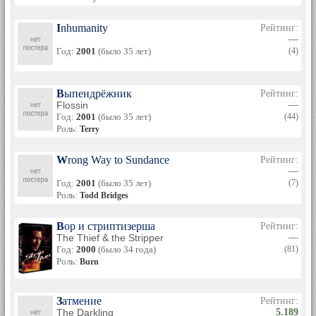
Inhumanity
Рейтинг:
—
Год:
2001
(было 35 лет)
(4)
Выпендрёжник
Рейтинг:
Flossin
—
Год:
2001
(было 35 лет)
(44)
Роль:
Terry
Wrong Way to Sundance
Рейтинг:
—
Год:
2001
(было 35 лет)
(7)
Роль:
Todd Bridges
Вор и стриптизерша
Рейтинг:
The Thief & the Stripper
—
Год:
2000
(было 34 года)
(81)
Роль:
Burn
Затмение
Рейтинг:
The Darkling
5.189