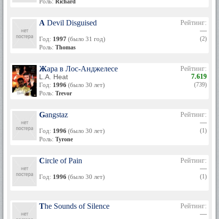
Роль:
Richard
A Devil Disguised
Рейтинг:
—
Год:
1997
(было 31 год)
(2)
Роль:
Thomas
Жара в Лос-Анджелесе
Рейтинг:
L.A. Heat
7.619
Год:
1996
(было 30 лет)
(739)
Роль:
Trevor
Gangstaz
Рейтинг:
—
Год:
1996
(было 30 лет)
(1)
Роль:
Tyrone
Circle of Pain
Рейтинг:
—
Год:
1996
(было 30 лет)
(1)
The Sounds of Silence
Рейтинг:
—