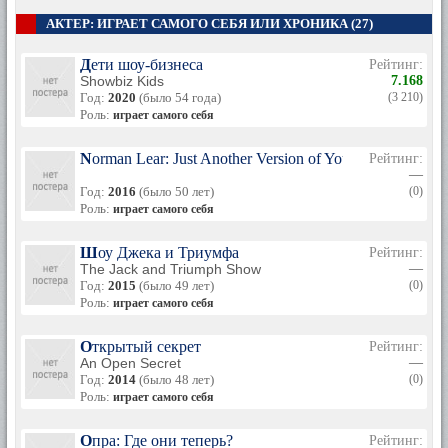
АКТЕР: ИГРАЕТ САМОГО СЕБЯ ИЛИ ХРОНИКА (27)
Дети шоу-бизнеса
Рейтинг:
Showbiz Kids
7.168
Год:
2020
(было 54 года)
(3 210)
Роль:
играет самого себя
Norman Lear: Just Another Version of You
Рейтинг:
—
Год:
2016
(было 50 лет)
(0)
Роль:
играет самого себя
Шоу Джека и Триумфа
Рейтинг:
The Jack and Triumph Show
—
Год:
2015
(было 49 лет)
(0)
Роль:
играет самого себя
Открытый секрет
Рейтинг:
An Open Secret
—
Год:
2014
(было 48 лет)
(0)
Роль:
играет самого себя
Опра: Где они теперь?
Рейтинг: