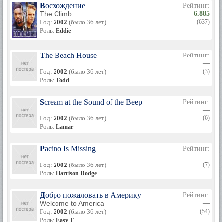
Восхождение
Рейтинг:
The Climb
6.885
Год:
2002
(было 36 лет)
(637)
Роль:
Eddie
The Beach House
Рейтинг:
—
Год:
2002
(было 36 лет)
(3)
Роль:
Todd
Scream at the Sound of the Beep
Рейтинг:
—
Год:
2002
(было 36 лет)
(6)
Роль:
Lamar
Pacino Is Missing
Рейтинг:
—
Год:
2002
(было 36 лет)
(7)
Роль:
Harrison Dodge
Добро пожаловать в Америку
Рейтинг:
Welcome to America
—
Год:
2002
(было 36 лет)
(54)
Роль:
Easy T