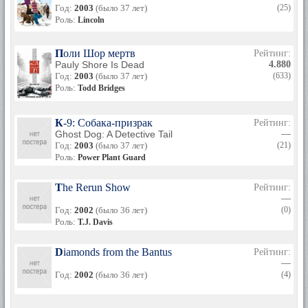
Год:
2003
(было 37 лет)
(25)
Роль:
Lincoln
Поли Шор мертв
Рейтинг:
Pauly Shore Is Dead
4.880
Год:
2003
(было 37 лет)
(633)
Роль:
Todd Bridges
К-9: Собака-призрак
Рейтинг:
Ghost Dog: A Detective Tail
—
Год:
2003
(было 37 лет)
(21)
Роль:
Power Plant Guard
The Rerun Show
Рейтинг:
—
Год:
2002
(было 36 лет)
(0)
Роль:
T.J. Davis
Diamonds from the Bantus
Рейтинг:
—
Год:
2002
(было 36 лет)
(4)