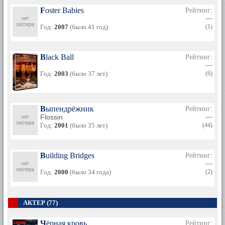
Foster Babies
Рейтинг:
—
Год:
2007
(было 41 год)
(1)
Black Ball
Рейтинг:
—
Год:
2003
(было 37 лет)
(6)
Выпендрёжник
Рейтинг:
Flossin
—
Год:
2001
(было 35 лет)
(44)
Building Bridges
Рейтинг:
—
Год:
2000
(было 34 года)
(2)
АКТЕР (77)
Чёрная кровь
Рейтинг: