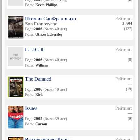
Роль:
Kevin Phillips
Псих из СанФранпсихо
Рейтинг:
San Franpsycho
3.594
Год:
2006
(было 40 лет)
(127)
Роль:
Officer Eckersley
Last Call
Рейтинг:
—
Год:
2006
(было 40 лет)
(0)
Роль:
William
The Damned
Рейтинг:
—
Год:
2006
(было 40 лет)
(19)
Роль:
Rick
Issues
Рейтинг:
—
Год:
2005
(было 39 лет)
(9)
Роль:
Carson
Все ненавидят Криса
Рейтинг: