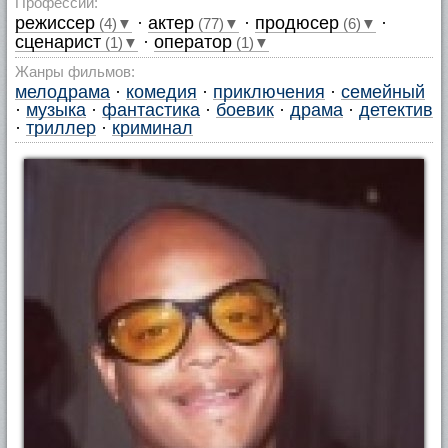
Профессии:
режиссер
·
актер
·
продюсер
·
(4)▼
(77)▼
(6)▼
сценарист
·
оператор
(1)▼
(1)▼
Жанры фильмов:
мелодрама
·
комедия
·
приключения
·
семейный
·
музыка
·
фантастика
·
боевик
·
драма
·
детектив
·
триллер
·
криминал