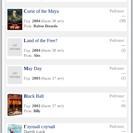
Curse of the Maya
Рейтинг:
—
Год:
2004
(было 38 лет)
(58)
Роль:
Ruben Herardo
Land of the Free?
Рейтинг:
—
Год:
2004
(было 38 лет)
(2)
Роль:
Alex
May Day
Рейтинг:
—
Год:
2003
(было 37 лет)
(1)
Black Ball
Рейтинг:
—
Год:
2003
(было 37 лет)
(6)
Роль:
Billy
Глупый случай
Рейтинг:
Dumb Luck
—