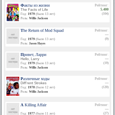
Факты из жизни
Рейтинг:
The Facts of Life
5.400
Год:
1979
(было 13 лет)
(104)
Роль:
Willis Jackson
The Return of Mod Squad
Рейтинг:
—
Год:
1979
(было 13 лет)
(9)
Роль:
Jason Hayes
Привет, Ларри
Рейтинг:
Hello, Larry
—
Год:
1979
(было 13 лет)
(19)
Роль:
Willis Jackson
Различные ходы
Рейтинг:
Diff'rent Strokes
—
Год:
1978
(было 12 лет)
(120)
Роль:
Willis Jackson
A Killing Affair
Рейтинг:
—
Год:
1977
(было 11 лет)
(27)