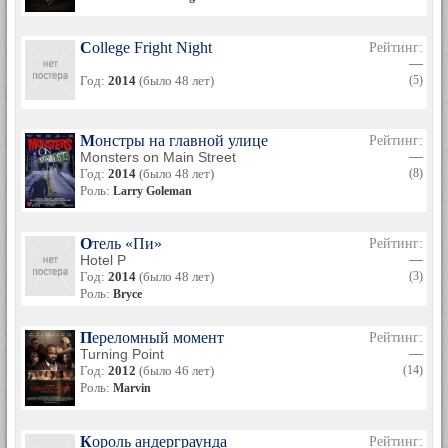
College Fright Night
Рейтинг:
—
Год:
2014
(было 48 лет)
(5)
Монстры на главной улице
Рейтинг:
Monsters on Main Street
—
Год:
2014
(было 48 лет)
(8)
Роль:
Larry Goleman
Отель «Пи»
Рейтинг:
Hotel P
—
Год:
2014
(было 48 лет)
(3)
Роль:
Bryce
Переломный момент
Рейтинг:
Turning Point
—
Год:
2012
(было 46 лет)
(14)
Роль:
Marvin
Король андерграунда
Рейтинг: