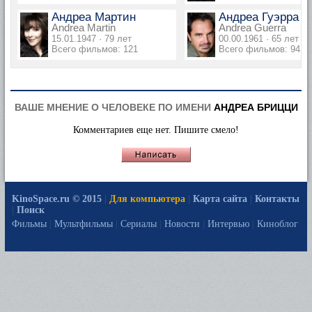
Андреа Мартин
Андреа Гуэрра
Andrea Martin
Andrea Guerra
15.01.1947 · 79 лет
00.00.1961 · 65 лет
Всего фильмов: 121
Всего фильмов: 94
ВАШЕ МНЕНИЕ О ЧЕЛОВЕКЕ ПО ИМЕНИ
АНДРЕА БРИЦЦИ
Комментариев еще нет. Пишите смело!
KinoSpace.ru © 2015
|
Для компьютера
|
Карта сайта
|
Контакты
|
Поиск
Фильмы
|
Мультфильмы
|
Сериалы
|
Новости
|
Интервью
|
Киноблог