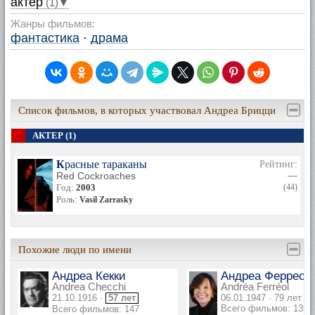
актер
(1)▼
Жанры фильмов:
фантастика
·
драма
Список фильмов, в которых участвовал Андреа Брицци
АКТЕР (1)
Красные тараканы
Рейтинг:
Red Cockroaches
—
Год:
2003
(44)
Роль:
Vasil Zarrasky
Похожие люди по имени
Андреа Кекки
Андреа Ферреол
Andrea Checchi
Andréa Ferréol
21.10.1916 ·
57 лет
06.01.1947 · 79 лет
Всего фильмов: 139
Всего фильмов: 147