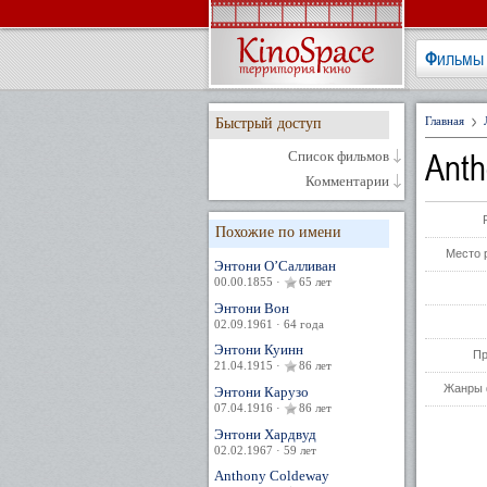
Фильмы
Главная
Быстрый доступ
Anth
Список фильмов
Комментарии
Похожие по имени
Место 
Энтони О’Салливан
00.00.1855 ·
65 лет
Энтони Вон
02.09.1961 · 64 года
Энтони Куинн
Пр
21.04.1915 ·
86 лет
Жанры 
Энтони Карузо
07.04.1916 ·
86 лет
Энтони Хардвуд
02.02.1967 · 59 лет
Anthony Coldeway