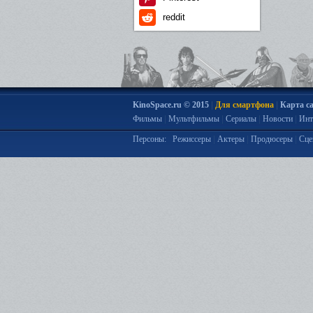
reddit
|
|
KinoSpace.ru © 2015
Для смартфона
Карта с
|
|
|
|
Фильмы
Мультфильмы
Сериалы
Новости
Инт
|
|
|
Персоны:
Режиссеры
Актеры
Продюсеры
Сце