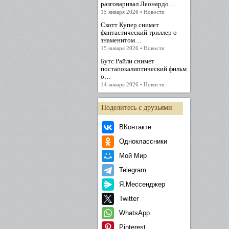
разговаривал Леонардо…
15 января 2026 • Новости
Скотт Купер снимет
фантастический триллер о
знаменитом…
15 января 2026 • Новости
Бутс Райли снимет
постапокалиптический фильм
о…
14 января 2026 • Новости
Поделитесь с друзьями
ВКонтакте
Одноклассники
Мой Мир
Telegram
Я.Мессенджер
Twitter
WhatsApp
Pinterest