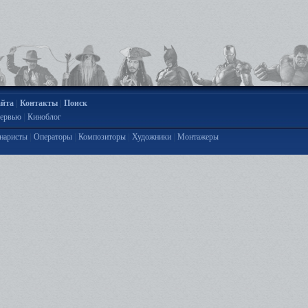
|
|
айта
Контакты
Поиск
|
ервью
Киноблог
|
|
|
|
наристы
Операторы
Композиторы
Художники
Монтажеры