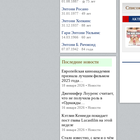
01.08.1887 ·
75 лет
Список
Энтони Росано
31.01.1977 · 49 лет
АКТЕ
Энтони Хопкинс
31.12.1937 · 88 лет
Гари Энтони Уильямс
14.03.1966 · 60 лет
Энтони Б. Ричмонд
07.07.1942 · 84 года
Последние новости
Европейская киноакадемия
признала лучшим фильмом
2025 года…
18 января 2026 • Новости
Дженнифер Лоуренс считает,
что не получила роль в
«Однажды…
16 января 2026 • Новости
Кэтлин Кеннеди покидает
пост главы Lucasfilm на этой
неделе
16 января 2026 • Новости
Стало известно, с кем и о чём