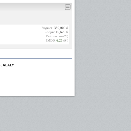
Бюджет:
350,000 $
Сборы:
10,629 $
Рейтинг:
—
(20)
IMDB:
6.20
(94)
 JALALY