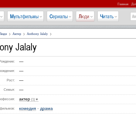
Главная
Доб
Мультфильмы
Сериалы
Люди
Читать
Люди
Актер
Anthony Jalaly
ony Jalaly
—
Рождение:
—
рождения:
—
Рост:
—
Семья:
актер
офессия:
(1)▼
комедия
·
драма
фильмов: