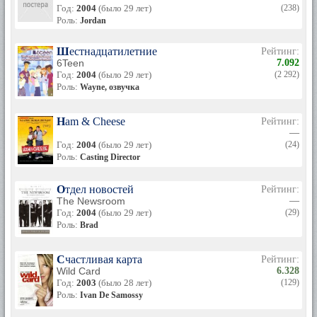
Год:
2004
(было 29 лет)
(238)
Роль:
Jordan
Шестнадцатилетние
Рейтинг:
6Teen
7.092
Год:
2004
(было 29 лет)
(2 292)
Роль:
Wayne, озвучка
Ham & Cheese
Рейтинг:
—
Год:
2004
(было 29 лет)
(24)
Роль:
Casting Director
Отдел новостей
Рейтинг:
The Newsroom
—
Год:
2004
(было 29 лет)
(29)
Роль:
Brad
Счастливая карта
Рейтинг:
Wild Card
6.328
Год:
2003
(было 28 лет)
(129)
Роль:
Ivan De Samossy