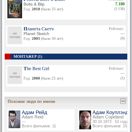
Bolts & Blip
7.180
Год:
2010
(было 35 лет)
(3 138)
Планета Скетч
Рейтинг:
Planet Sketch
—
Год:
2005
(было 30 лет)
(0)
МОНТАЖЕР (1)
The Best Girl
Рейтинг:
—
Год:
2000
(было 25 лет)
(1)
Похожие люди по имени
Адам Рейд
Адам Коуплэнд
Adam Reid
Adam Copeland
—
30.10.1973 · 52 года
Всего фильмов: 11
Всего фильмов: 153