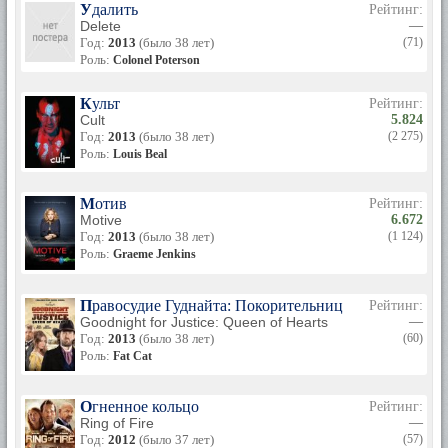
Удалить
Рейтинг:
Delete
—
Год:
2013
(было 38 лет)
(71)
Роль:
Colonel Poterson
Культ
Рейтинг:
Cult
5.824
Год:
2013
(было 38 лет)
(2 275)
Роль:
Louis Beal
Мотив
Рейтинг:
Motive
6.672
Год:
2013
(было 38 лет)
(1 124)
Роль:
Graeme Jenkins
Правосудие Гуднайта: Покорительница сердец
Рейтинг:
Goodnight for Justice: Queen of Hearts
—
Год:
2013
(было 38 лет)
(60)
Роль:
Fat Cat
Огненное кольцо
Рейтинг:
Ring of Fire
—
Год:
2012
(было 37 лет)
(57)