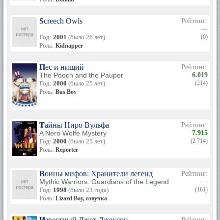
Screech Owls
Рейтинг:
—
Год:
2001
(было 26 лет)
(0)
Роль:
Kidnapper
Пес и нищий
Рейтинг:
The Pooch and the Pauper
6.019
Год:
2000
(было 25 лет)
(214)
Роль:
Bus Boy
Тайны Ниро Вульфа
Рейтинг:
A Nero Wolfe Mystery
7.915
Год:
2000
(было 25 лет)
(2 714)
Роль:
Reporter
Воины мифов: Хранители легенд
Рейтинг:
Mythic Warriors: Guardians of the Legend
—
Год:
1998
(было 23 года)
(161)
Роль:
Lizard Boy, озвучка
Известный Джет Джексон
Рейтинг: