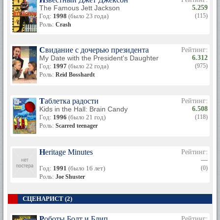
The Famous Jett Jackson
5.259
Год:
1998
(было 23 года)
(115)
Роль:
Crash
Свидание с дочерью президента
Рейтинг:
My Date with the President's Daughter
6.312
Год:
1997
(было 22 года)
(975)
Роль:
Reid Bosshardt
Таблетка радости
Рейтинг:
Kids in the Hall: Brain Candy
6.508
Год:
1996
(было 21 год)
(118)
Роль:
Scarred teenager
Heritage Minutes
Рейтинг:
—
Год:
1991
(было 16 лет)
(0)
Роль:
Joe Shuster
СЦЕНАРИСТ (2)
Роботы Болт и Блип
Рейтинг: