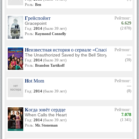
Роль:
Ben
Грейспойнт
Рейтинг:
Gracepoint
6.629
Год:
2014
(было 39 лет)
(2 870)
Роль:
Raymond Connelly
Неизвестная история о сериале «Спасённые звонком
Рейтинг:
The Unauthorized Saved by the Bell Story
—
Год:
2014
(было 39 лет)
(59)
Роль:
Brandon Tartikoff
Hot Mom
Рейтинг:
—
Год:
2014
(было 39 лет)
(8)
Когда зовёт сердце
Рейтинг:
When Calls the Heart
7.078
Год:
2014
(было 39 лет)
(1 341)
Роль:
Mr. Stoneman