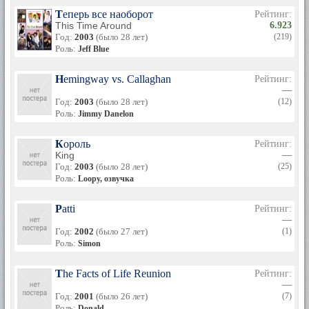
Теперь все наоборот
Рейтинг:
This Time Around
6.923
Год:
2003
(было 28 лет)
(219)
Роль:
Jeff Blue
Hemingway vs. Callaghan
Рейтинг:
—
Год:
2003
(было 28 лет)
(12)
Роль:
Jimmy Danelon
Король
Рейтинг:
King
—
Год:
2003
(было 28 лет)
(25)
Роль:
Loopy, озвучка
Patti
Рейтинг:
—
Год:
2002
(было 27 лет)
(1)
Роль:
Simon
The Facts of Life Reunion
Рейтинг:
—
Год:
2001
(было 26 лет)
(7)
Роль:
Donald