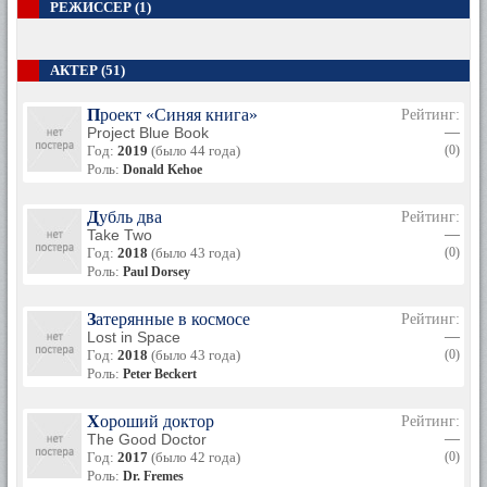
РЕЖИССЕР (1)
АКТЕР (51)
Проект «Синяя книга»
Рейтинг:
Project Blue Book
—
Год:
2019
(было 44 года)
(0)
Роль:
Donald Kehoe
Дубль два
Рейтинг:
Take Two
—
Год:
2018
(было 43 года)
(0)
Роль:
Paul Dorsey
Затерянные в космосе
Рейтинг:
Lost in Space
—
Год:
2018
(было 43 года)
(0)
Роль:
Peter Beckert
Хороший доктор
Рейтинг:
The Good Doctor
—
Год:
2017
(было 42 года)
(0)
Роль:
Dr. Fremes