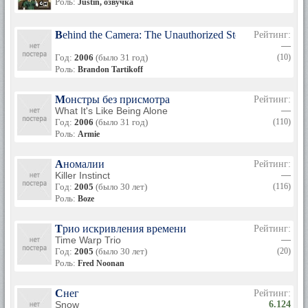
Роль:
Justin, озвучка
Behind the Camera: The Unauthorized Story of 'Diff'rent 
Рейтинг:
—
Год:
2006
(было 31 год)
(10)
Роль:
Brandon Tartikoff
Монстры без присмотра
Рейтинг:
What It's Like Being Alone
—
Год:
2006
(было 31 год)
(110)
Роль:
Armie
Аномалии
Рейтинг:
Killer Instinct
—
Год:
2005
(было 30 лет)
(116)
Роль:
Boze
Трио искривления времени
Рейтинг:
Time Warp Trio
—
Год:
2005
(было 30 лет)
(20)
Роль:
Fred Noonan
Снег
Рейтинг:
Snow
6.124