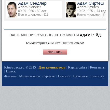
Адам Сэндлер
Адам Сиртеш
Adam Sandler
Ádám Szirtes
09.09.1966 · 59 лет
10.02.1925 ·
64 года
Всего фильмов: 111
Всего фильмов: 110
ВАШЕ МНЕНИЕ О ЧЕЛОВЕКЕ ПО ИМЕНИ
АДАМ РЕЙД
Комментариев еще нет. Пишите смело!
KinoSpace.ru © 2015
|
Для компьютера
|
Карта сайта
|
Контакты
|
Поиск
Фильмы
|
Мультфильмы
|
Сериалы
|
Новости
|
Интервью
|
Киноблог