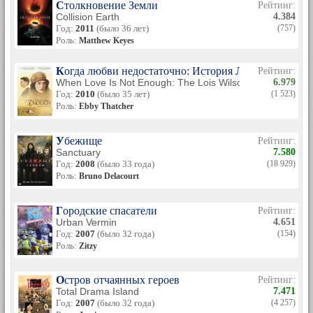
Столкновение Земли
Рейтинг:
Collision Earth
4.384
Год:
2011
(было 36 лет)
(757)
Роль:
Matthew Keyes
Когда любви недостаточно: История Лоис Уилсон
Рейтинг:
When Love Is Not Enough: The Lois Wilson Story
6.979
Год:
2010
(было 35 лет)
(1 523)
Роль:
Ebby Thatcher
Убежище
Рейтинг:
Sanctuary
7.580
Год:
2008
(было 33 года)
(18 929)
Роль:
Bruno Delacourt
Городские спасатели
Рейтинг:
Urban Vermin
4.651
Год:
2007
(было 32 года)
(154)
Роль:
Zitzy
Остров отчаянных героев
Рейтинг:
Total Drama Island
7.471
Год:
2007
(было 32 года)
(4 257)