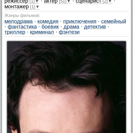
режиссер
·
актер
·
сценарист
·
(1)▼
(51)▼
(2)▼
монтажер
(1)▼
Жанры фильмов:
мелодрама
·
комедия
·
приключения
·
семейный
·
фантастика
·
боевик
·
драма
·
детектив
·
триллер
·
криминал
·
фэнтези