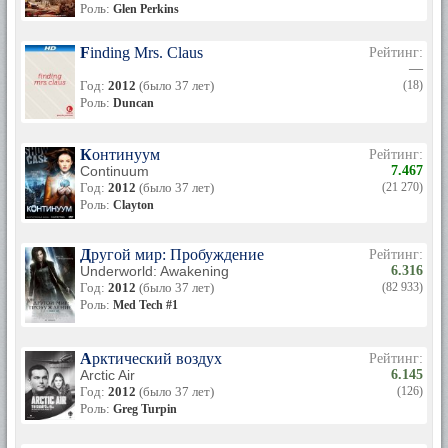
Роль:
Glen Perkins
Finding Mrs. Claus
Рейтинг:
—
Год:
2012
(было 37 лет)
(18)
Роль:
Duncan
Континуум
Рейтинг:
Continuum
7.467
Год:
2012
(было 37 лет)
(21 270)
Роль:
Clayton
Другой мир: Пробуждение
Рейтинг:
Underworld: Awakening
6.316
Год:
2012
(было 37 лет)
(82 933)
Роль:
Med Tech #1
Арктический воздух
Рейтинг:
Arctic Air
6.145
Год:
2012
(было 37 лет)
(126)
Роль:
Greg Turpin