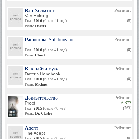
Ван Хельсинг
Рейтинг:
Van Helsing
—
Год:
2016
(было 41 год)
(0)
Роль:
Darius
Paranormal Solutions Inc.
Рейтинг:
—
Год:
2016
(было 41 год)
(0)
Роль:
Chuck
Как найти мужа
Рейтинг:
Dater's Handbook
—
Год:
2016
(было 41 год)
(0)
Роль:
Michael
Доказательство
Рейтинг:
Proof
6.377
Год:
2015
(было 40 лет)
(763)
Роль:
Dr. Clarke
Адепт
Рейтинг:
The Adept
—
Год:
2015
(было 40 лет)
(0)