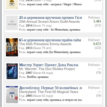
Год:
2014
(было 71 год)
(155)
Роль:
играет саму себя - актриса / Singer / Mouseketeer (In Memoria
20-я церемония вручения премии Гильдии киноактер
Рейтинг:
20th Annual Screen Actors Guild Awards
5.401
Год:
2014
(было 71 год)
(121)
Роль:
играет саму себя - In Memoriam, хроника
65-я церемония вручения прайм-тайм премии «Эмми
Рейтинг:
The 65th Primetime Emmy Awards
6.672
Год:
2013
(было 70 лет)
(223)
Роль:
играет саму себя (In Memoriam), хроника
Мистер Уормт: Проект Дона Риклза
Рейтинг:
Mr. Warmth: The Don Rickles Project
—
Год:
2007
(было 64 года)
(76)
Роль:
DeeDee, хроника
Диснейлэнд: Первые 50 волшебных лет
Рейтинг:
Disneyland: The First 50 Magical Years
—
Год:
2005
(было 62 года)
(54)
Роль:
играет саму себя, хроника, в титрах не указана