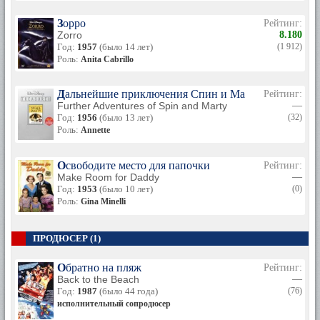
Зорро
Рейтинг:
Zorro
8.180
Год:
1957
(было 14 лет)
(1 912)
Роль:
Anita Cabrillo
Дальнейшие приключения Спин и Марти
Рейтинг:
Further Adventures of Spin and Marty
—
Год:
1956
(было 13 лет)
(32)
Роль:
Annette
Освободите место для папочки
Рейтинг:
Make Room for Daddy
—
Год:
1953
(было 10 лет)
(0)
Роль:
Gina Minelli
ПРОДЮСЕР (1)
Обратно на пляж
Рейтинг:
Back to the Beach
—
Год:
1987
(было 44 года)
(76)
исполнительный сопродюсер