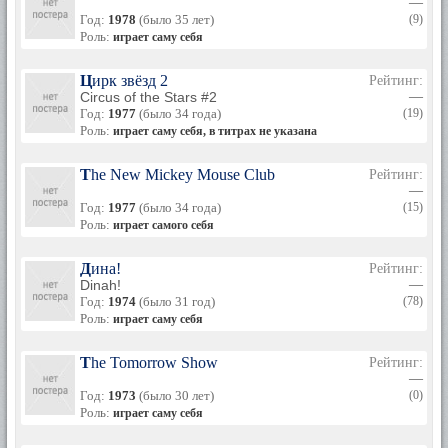
—
Год:
1978
(было 35 лет)
(9)
Роль:
играет саму себя
Цирк звёзд 2
Рейтинг:
Circus of the Stars #2
—
Год:
1977
(было 34 года)
(19)
Роль:
играет саму себя, в титрах не указана
The New Mickey Mouse Club
Рейтинг:
—
Год:
1977
(было 34 года)
(15)
Роль:
играет самого себя
Дина!
Рейтинг:
Dinah!
—
Год:
1974
(было 31 год)
(78)
Роль:
играет саму себя
The Tomorrow Show
Рейтинг:
—
Год:
1973
(было 30 лет)
(0)
Роль:
играет саму себя