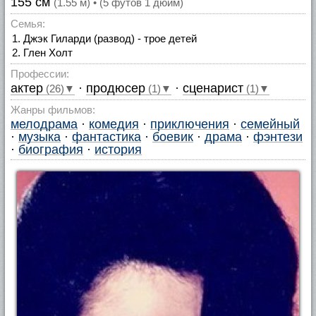
155 см
(1.55 м) • (5 футов 1 дюйм)
Семья:
Джэк Гиларди (развод) - трое детей
Глен Холт
Профессии:
актер
·
продюсер
·
сценарист
(26)▼
(1)▼
(1)▼
Жанры фильмов:
мелодрама
·
комедия
·
приключения
·
семейный
·
музыка
·
фантастика
·
боевик
·
драма
·
фэнтези
·
биография
·
история