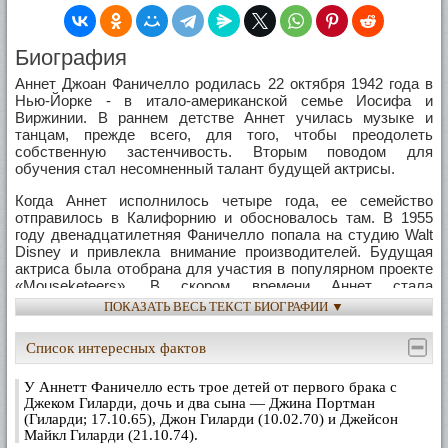
Биография
Аннет Джоан Фаничелло родилась 22 октября 1942 года в
Нью-Йорке - в итало-американской семье Иосифа и
Виржинии. В раннем детстве Аннет училась музыке и
танцам, прежде всего, для того, чтобы преодолеть
собственную застенчивость. Вторым поводом для
обучения стал несомненный талант будущей актрисы.
Когда Аннет исполнилось четыре года, ее семейство
отправилось в Калифорнию и обосновалось там. В 1955
году двенадцатилетняя Фаничелло попала на студию Walt
Disney и привлекла внимание производителей. Будущая
актриса была отобрана для участия в популярном проекте
«Mouseketeers». В скором времени Аннет стала
чрезвычайно популярной, стала получать от поклонников
ПОКАЗАТЬ ВЕСЬ ТЕКСТ БИОГРАФИИ ▼
письма – по 6000 штук в день.
Список интересных фактов
Через некоторое время актриса стала принимать участие в
телевизионных сериалах, а однажды, успешно спев на
сцене, Аннет подумала о том, чтобы начать сольную
У Аннетт Фаничелло есть трое детей от первого брака с
карьеру певицы.
Джеком Гиларди, дочь и два сына — Джина Портман
(Гиларди; 17.10.65), Джон Гиларди (10.02.70) и Джейсон
В течение длительного времени Аннет сотрудничала с
Майкл Гиларди (21.10.74).