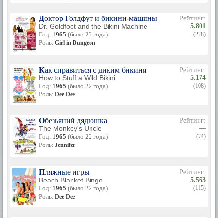
Доктор Голдфут и бикини-машины
Рейтинг:
Dr. Goldfoot and the Bikini Machine
5.801
Год:
1965
(было 22 года)
(228)
Роль:
Girl in Dungeon
Как справиться с диким бикини
Рейтинг:
How to Stuff a Wild Bikini
5.174
Год:
1965
(было 22 года)
(108)
Роль:
Dee Dee
Обезьяний дядюшка
Рейтинг:
The Monkey's Uncle
—
Год:
1965
(было 22 года)
(74)
Роль:
Jennifer
Пляжные игры
Рейтинг:
Beach Blanket Bingo
5.563
Год:
1965
(было 22 года)
(115)
Роль:
Dee Dee