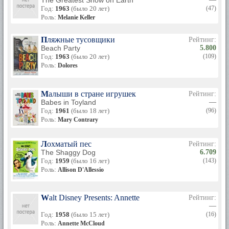
The Greatest Show on Earth
Год:
1963
(было 20 лет)
(47)
Роль:
Melanie Keller
Пляжные тусовщики
Рейтинг:
Beach Party
5.800
Год:
1963
(было 20 лет)
(109)
Роль:
Dolores
Малыши в стране игрушек
Рейтинг:
Babes in Toyland
—
Год:
1961
(было 18 лет)
(96)
Роль:
Mary Contrary
Лохматый пес
Рейтинг:
The Shaggy Dog
6.709
Год:
1959
(было 16 лет)
(143)
Роль:
Allison D'Allessio
Walt Disney Presents: Annette
Рейтинг:
—
Год:
1958
(было 15 лет)
(16)
Роль:
Annette McCloud