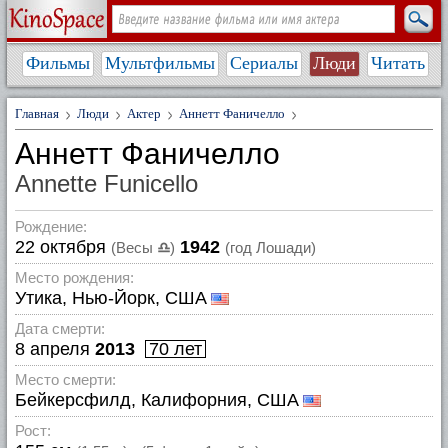
Фильмы
Мультфильмы
Сериалы
Люди
Читать
Главная
Люди
Актер
Аннетт Фаничелло
Аннетт Фаничелло
Annette Funicello
Рождение:
22 октября
1942
(Весы
♎
)
(год Лошади)
Место рождения:
Утика, Нью-Йорк, США
Дата смерти:
8 апреля
2013
70 лет
Место смерти:
Бейкерсфилд, Калифорния, США
Рост: