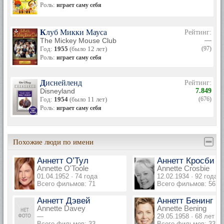
Роль:
играет саму себя
Клуб Микки Мауса
Рейтинг:
The Mickey Mouse Club
—
Год:
1955
(было 12 лет)
(97)
Роль:
играет саму себя
Диснейленд
Рейтинг:
Disneyland
7.849
Год:
1954
(было 11 лет)
(676)
Роль:
играет саму себя
Похожие люди по имени
Аннетт О’Тул
Аннетт Кросби
Annette O'Toole
Annette Crosbie
01.04.1952 · 74 года
12.02.1934 · 92 года
Всего фильмов: 71
Всего фильмов: 56
Аннетт Дэвей
Аннетт Бенинг
Annette Davey
Annette Bening
—
29.05.1958 · 68 лет
Всего фильмов: 33
Всего фильмов: 33