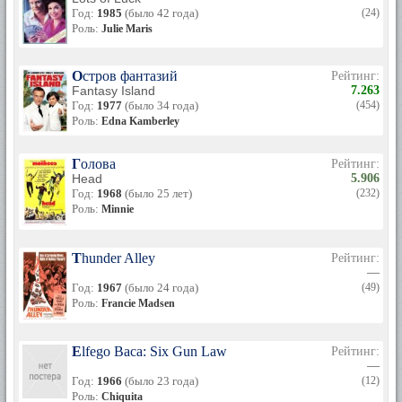
здоровья.
Год:
1985
(было 42 года)
(24)
Роль:
Julie Maris
В начале 1987 года Аннетт начала страдать от приступов
головокружения, но она скрывала своё пошатнувшееся
здоровье от семьи и друзей. В 1992 году Фаничелло
Остров фантазий
Рейтинг:
объявила, что она страдает рассеянным склерозом. В 2004
Fantasy Island
7.263
году она перестала ходить, в 2009 году говорить, а 8 апреля
Год:
1977
(было 34 года)
(454)
2013 года скончалась на 71-м году жизни.
Роль:
Edna Kamberley
Автор: Ольга Дунчик
Голова
Рейтинг:
Сайт: Знаменитости
Head
5.906
Год:
1968
(было 25 лет)
(232)
Роль:
Minnie
Thunder Alley
Рейтинг:
—
Год:
1967
(было 24 года)
(49)
Роль:
Francie Madsen
Elfego Baca: Six Gun Law
Рейтинг:
—
Год:
1966
(было 23 года)
(12)
Роль:
Chiquita