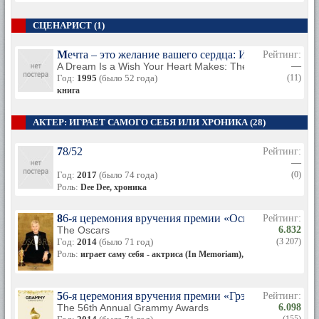
СЦЕНАРИСТ (1)
Мечта – это желание вашего сердца: История Анне
Рейтинг:
A Dream Is a Wish Your Heart Makes: The Annette Funicel
—
Год:
1995
(было 52 года)
(11)
книга
АКТЕР: ИГРАЕТ САМОГО СЕБЯ ИЛИ ХРОНИКА (28)
78/52
Рейтинг:
—
Год:
2017
(было 74 года)
(0)
Роль:
Dee Dee, хроника
86-я церемония вручения премии «Оскар»
Рейтинг:
The Oscars
6.832
Год:
2014
(было 71 год)
(3 207)
Роль:
играет саму себя - актриса (In Memoriam), хроника
56-я церемония вручения премии «Грэмми»
Рейтинг:
The 56th Annual Grammy Awards
6.098