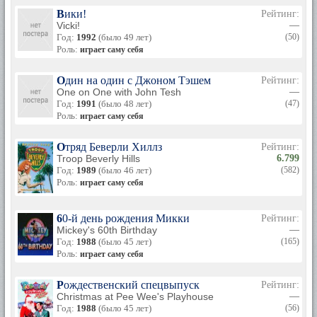
Вики!
Рейтинг:
Vicki!
—
Год:
1992
(было 49 лет)
(50)
Роль:
играет саму себя
Один на один с Джоном Тэшем
Рейтинг:
One on One with John Tesh
—
Год:
1991
(было 48 лет)
(47)
Роль:
играет саму себя
Отряд Беверли Хиллз
Рейтинг:
Troop Beverly Hills
6.799
Год:
1989
(было 46 лет)
(582)
Роль:
играет саму себя
60-й день рождения Микки
Рейтинг:
Mickey's 60th Birthday
—
Год:
1988
(было 45 лет)
(165)
Роль:
играет саму себя
Рождественский спецвыпуск
Рейтинг:
Christmas at Pee Wee's Playhouse
—
Год:
1988
(было 45 лет)
(56)