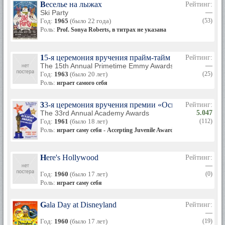
Веселье на лыжах
Рейтинг:
Ski Party
—
Год:
1965
(было 22 года)
(53)
Роль:
Prof. Sonya Roberts, в титрах не указана
15-я церемония вручения прайм-тайм премии «Эмми
Рейтинг:
The 15th Annual Primetime Emmy Awards
—
Год:
1963
(было 20 лет)
(25)
Роль:
играет самого себя
33-я церемония вручения премии «Оскар»
Рейтинг:
The 33rd Annual Academy Awards
5.047
Год:
1961
(было 18 лет)
(112)
Роль:
играет саму себя - Accepting Juvenile Award for Hayley Mills
Here's Hollywood
Рейтинг:
—
Год:
1960
(было 17 лет)
(0)
Роль:
играет саму себя
Gala Day at Disneyland
Рейтинг:
—
Год:
1960
(было 17 лет)
(19)