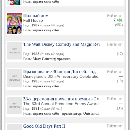
Роль:
играет саму себя
Полный дом
Рейтинг:
Full House
7.481
Год:
1987
(было 44 года)
(952)
Роль:
играет саму себя
The Walt Disney Comedy and Magic Revue
Рейтинг:
—
Год:
1985
(было 42 года)
(17)
Роль:
Mary Contrary, хроника
Празднование 30-летия Диснейлэнда
Рейтинг:
Disneyland's 30th Anniversary Celebration
—
Год:
1985
(было 42 года)
(19)
Роль:
играет саму себя
33-я церемония вручения премии «Эмми»
Рейтинг:
The 33rd Annual Primetime Emmy Awards
—
Год:
1981
(было 38 лет)
(35)
Роль:
играет саму себя - презентатор: Outstanding Directing / Writin
Good Old Days Part II
Рейтинг: