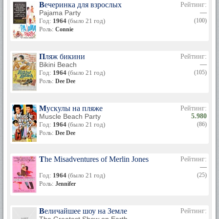
Вечеринка для взрослых
Рейтинг:
Pajama Party
—
Год:
1964
(было 21 год)
(100)
Роль:
Connie
Пляж бикини
Рейтинг:
Bikini Beach
—
Год:
1964
(было 21 год)
(105)
Роль:
Dee Dee
Мускулы на пляже
Рейтинг:
Muscle Beach Party
5.980
Год:
1964
(было 21 год)
(86)
Роль:
Dee Dee
The Misadventures of Merlin Jones
Рейтинг:
—
Год:
1964
(было 21 год)
(25)
Роль:
Jennifer
Величайшее шоу на Земле
Рейтинг:
—