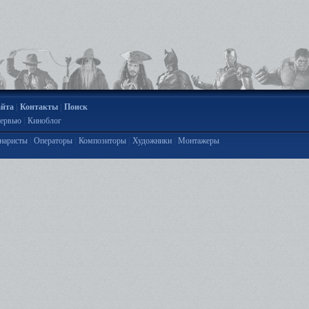
|
|
айта
Контакты
Поиск
|
ервью
Киноблог
|
|
|
|
наристы
Операторы
Композиторы
Художники
Монтажеры