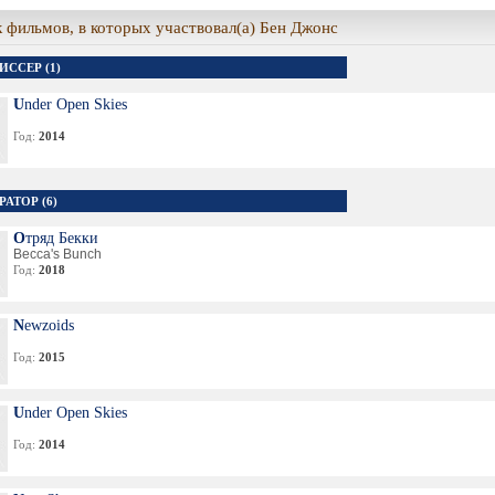
 фильмов, в которых участвовал(а) Бен Джонс
ИССЕР (1)
Under Open Skies
Год:
2014
АТОР (6)
Отряд Бекки
Becca's Bunch
Год:
2018
Newzoids
Год:
2015
Under Open Skies
Год:
2014