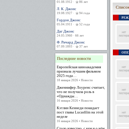
01.08.1912 ·
86 лет
Список
Л. К. Джонс
19.08.1927 ·
94 года
РЕЖ
Гордон Джонс
05.04.1911 ·
52 года
Даг Джонс
24.05.1960 · 66 лет
Ф. Ричард Джонс
07.09.1893 ·
37 лет
ОПЕР
Последние новости
Европейская киноакадемия
признала лучшим фильмом
2025 года…
18 января 2026 • Новости
Дженнифер Лоуренс считает,
что не получила роль в
«Однажды…
16 января 2026 • Новости
Кэтлин Кеннеди покидает
пост главы Lucasfilm на этой
неделе
16 января 2026 • Новости
Стало известно, с кем и о чём