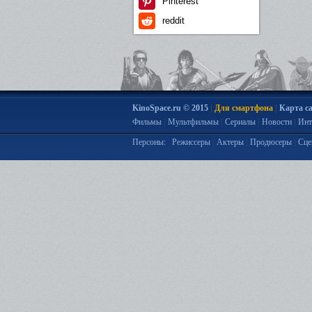
Pinterest
reddit
|
|
KinoSpace.ru © 2015
Для смартфона
Карта с
|
|
|
|
Фильмы
Мультфильмы
Сериалы
Новости
Инт
|
|
|
Персоны:
Режиссеры
Актеры
Продюсеры
Сце