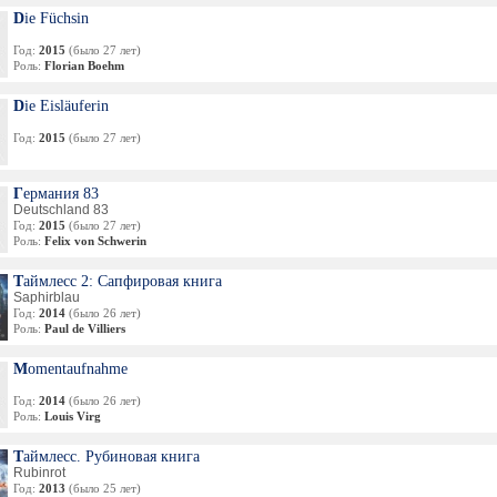
Die Füchsin
Год:
2015
(было 27 лет)
Роль:
Florian Boehm
Die Eisläuferin
Год:
2015
(было 27 лет)
Германия 83
Deutschland 83
Год:
2015
(было 27 лет)
Роль:
Felix von Schwerin
Таймлесс 2: Сапфировая книга
Saphirblau
Год:
2014
(было 26 лет)
Роль:
Paul de Villiers
Momentaufnahme
Год:
2014
(было 26 лет)
Роль:
Louis Virg
Таймлесс. Рубиновая книга
Rubinrot
Год:
2013
(было 25 лет)