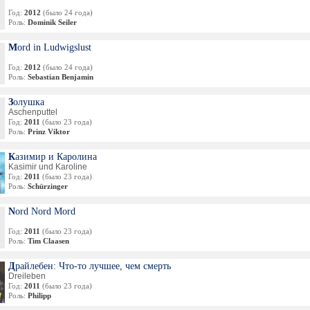
Год:
2012
(было 24 года)
Роль:
Dominik Seiler
Mord in Ludwigslust
Год:
2012
(было 24 года)
Роль:
Sebastian Benjamin
Золушка
Aschenputtel
Год:
2011
(было 23 года)
Роль:
Prinz Viktor
Казимир и Каролина
Kasimir und Karoline
Год:
2011
(было 23 года)
Роль:
Schürzinger
Nord Nord Mord
Год:
2011
(было 23 года)
Роль:
Tim Claasen
Драйлебен: Что-то лучшее, чем смерть
Dreileben
Год:
2011
(было 23 года)
Роль:
Philipp