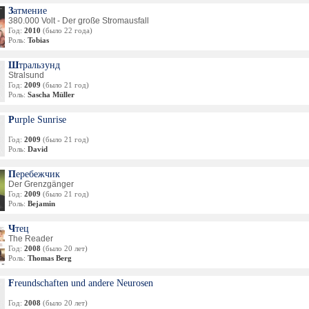
Затмение
380.000 Volt - Der große Stromausfall
Год:
2010
(было 22 года)
Роль:
Tobias
Штральзунд
Stralsund
Год:
2009
(было 21 год)
Роль:
Sascha Müller
Purple Sunrise
Год:
2009
(было 21 год)
Роль:
David
Перебежчик
Der Grenzgänger
Год:
2009
(было 21 год)
Роль:
Bejamin
Чтец
The Reader
Год:
2008
(было 20 лет)
Роль:
Thomas Berg
Freundschaften und andere Neurosen
Год:
2008
(было 20 лет)