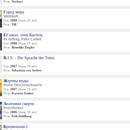
Роль:
Norbert
Город мира
Weltstadt
Год:
2008
(было 20 лет)
Роль:
Till
Её заказ, отец Кастель
Ihr Auftrag, Pater Castell
Год:
2008
(было 20 лет)
Роль:
Benedikt Ziegler
R.I.S. - Die Sprache der Toten
Год:
2007
(было 19 лет)
Роль:
Sebastian von Seelow
Жертвы моды
Reine Geschmacksache
Год:
2007
(было 19 лет)
Роль:
Karsten Zenker
Анатомия смерти
Post Mortem
Год:
2006
(было 18 лет)
Роль:
Erik Dahlberg
Криминалист