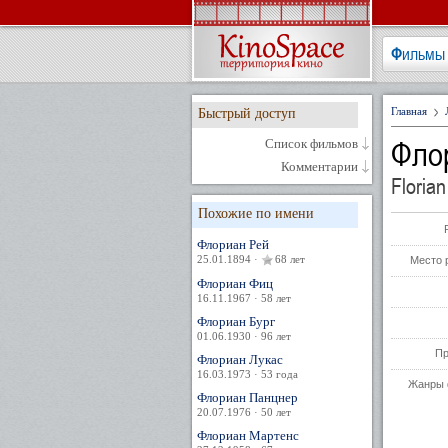
Фильмы
Главная
Быстрый доступ
Фло
Список фильмов
Комментарии
Floria
Похожие по имени
Флориан Рей
25.01.1894 ·
68 лет
Место 
Флориан Фиц
16.11.1967 · 58 лет
Флориан Бург
01.06.1930 · 96 лет
Пр
Флориан Лукас
16.03.1973 · 53 года
Жанры 
Флориан Панцнер
20.07.1976 · 50 лет
Флориан Мартенс