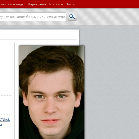
авить в закладки
Карта сайта
Контакты
Поиск
стика
и
·