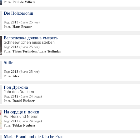
Роль:
Paul de Villiers
Die Holzbaronin
Год:
2013
(было 25 лет)
Роль:
Hans Brauer
Белоснежка должна умереть
Schneewittchen muss sterben
Год:
2013
(было 25 лет)
Роль:
Thiess Terlinden / Lars Terlinden
Stille
Год:
2013
(было 25 лет)
Роль:
Alex
Год Дракона
Jahr des Drachen
Год:
2012
(было 24 года)
Роль:
Daniel Eichner
На сердце и почки
Auf Herz und Nieren
Год:
2012
(было 24 года)
Роль:
Tobias Neubert
Marie Brand und die falsche Frau