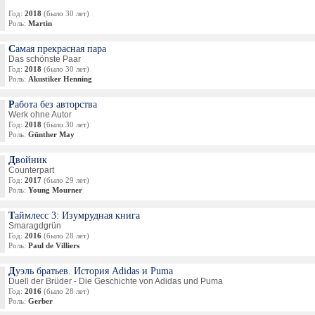
Год:
2018
(было 30 лет)
Роль:
Martin
Самая прекрасная пара
Das schönste Paar
Год:
2018
(было 30 лет)
Роль:
Akustiker Henning
Работа без авторства
Werk ohne Autor
Год:
2018
(было 30 лет)
Роль:
Günther May
Двойник
Counterpart
Год:
2017
(было 29 лет)
Роль:
Young Mourner
Таймлесс 3: Изумрудная книга
Smaragdgrün
Год:
2016
(было 28 лет)
Роль:
Paul de Villiers
Дуэль братьев. История Adidas и Puma
Duell der Brüder - Die Geschichte von Adidas und Puma
Год:
2016
(было 28 лет)
Роль:
Gerber