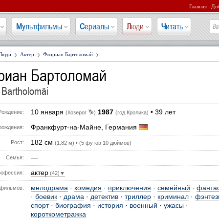
Главная
Доб
Мультфильмы
Сериалы
Люди
Читать
Люди
Актер
Флориан Бартоломай
риан Бартоломай
n Bartholomäi
10 января
1987
• 39 лет
♑
Рождение:
(Козерог
)
(год Кролика)
Франкфурт-на-Майне, Германия
рождения:
182 см
Рост:
(1.82 м) • (5 футов 10 дюймов)
—
Семья:
актер
офессия:
(42)▼
мелодрама
·
комедия
·
приключения
·
семейный
·
фанта
фильмов:
·
боевик
·
драма
·
детектив
·
триллер
·
криминал
·
фэнтез
спорт
·
биография
·
история
·
военный
·
ужасы
·
короткометражка