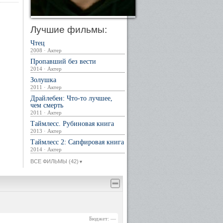
Лучшие фильмы:
Чтец
2008 · Актер
Пропавший без вести
2014 · Актер
Золушка
2011 · Актер
Драйлебен: Что-то лучшее,
чем смерть
2011 · Актер
Таймлесс. Рубиновая книга
2013 · Актер
Таймлесс 2: Сапфировая книга
2014 · Актер
ВСЕ ФИЛЬМЫ (42)
▼
Бюджет: —