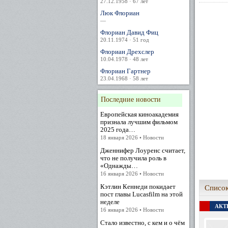
27.12.1958 · 67 лет
Люк Флориан
—
Флориан Давид Фиц
20.11.1974 · 51 год
Флориан Дрехслер
10.04.1978 · 48 лет
Флориан Гартнер
23.04.1968 · 58 лет
Последние новости
Европейская киноакадемия
признала лучшим фильмом
2025 года…
18 января 2026 • Новости
Дженнифер Лоуренс считает,
что не получила роль в
«Однажды…
16 января 2026 • Новости
Кэтлин Кеннеди покидает
Список
пост главы Lucasfilm на этой
неделе
АКТЕ
16 января 2026 • Новости
Стало известно, с кем и о чём