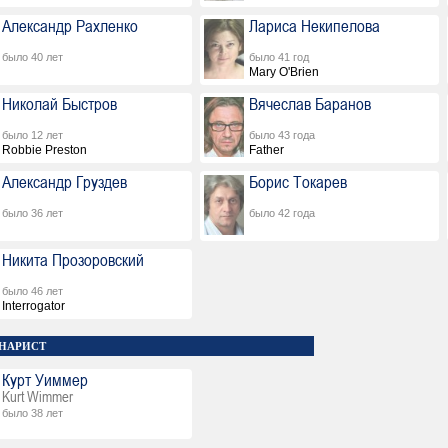
Александр Рахленко
Лариса Некипелова
было 40 лет
было 41 год
Mary O'Brien
Николай Быстров
Вячеслав Баранов
было 12 лет
было 43 года
Robbie Preston
Father
Александр Груздев
Борис Токарев
было 36 лет
было 42 года
Никита Прозоровский
было 46 лет
Interrogator
НАРИСТ
Курт Уиммер
Kurt Wimmer
было 38 лет