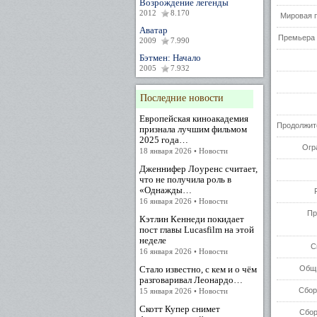
Возрождение легенды
2012
8.170
Мировая 
Аватар
Премьера 
2009
7.990
Бэтмен: Начало
2005
7.932
Последние новости
Европейская киноакадемия
Продолжит
признала лучшим фильмом
2025 года…
Огр
18 января 2026 • Новости
Дженнифер Лоуренс считает,
что не получила роль в
«Однажды…
16 января 2026 • Новости
Пр
Кэтлин Кеннеди покидает
пост главы Lucasfilm на этой
неделе
С
16 января 2026 • Новости
Стало известно, с кем и о чём
Общи
разговаривал Леонардо…
Сбор
15 января 2026 • Новости
Скотт Купер снимет
Сбор