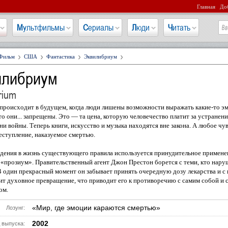
Главная
Доб
Мультфильмы
Сериалы
Люди
Читать
Фильм
США
Фантастика
Эквилибриум
илибриум
rium
происходит в будущем, когда люди лишены возможности выражать какие-то э
то они... запрещены. Это — та цена, которую человечество платит за устранени
ни войны. Теперь книги, искусство и музыка находятся вне закона. А любое чу
ступление, наказуемое смертью.
дения в жизнь существующего правила используется принудительное примене
 «прозиум». Правительственный агент Джон Престон борется с теми, кто нару
В один прекрасный момент он забывает принять очередную дозу лекарства и с
т духовное превращение, что приводит его к противоречию с самим собой и 
ом.
«Мир, где эмоции караются смертью»
Лозунг:
2002
 выпуска: