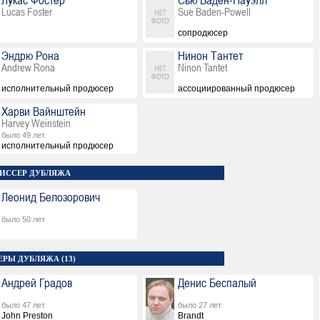
Лукас Фостер
Сью Баден-Пауэлл
Lucas Foster
Sue Baden-Powell
сопродюсер
Эндрю Рона
Нинон Тантет
Andrew Rona
Ninon Tantet
исполнительный продюсер
ассоциированный продюсер
Харви Вайнштейн
Harvey Weinstein
было 49 лет
исполнительный продюсер
ИССЕР ДУБЛЯЖА
Леонид Белозорович
было 50 лет
ЕРЫ ДУБЛЯЖА (13)
Андрей Градов
Денис Беспалый
было 47 лет
было 27 лет
John Preston
Brandt