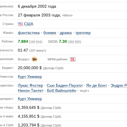
6 декабря 2002 года
премьера:
27 февраля 2003 года;
в России:
«West»
США
Страна:
фантастика
·
боевик
·
драма
·
триллер
Жанры:
7.884
7.30
Рейтинг:
(
) IMDB:
(
)
349 844
360 000
01:47
ельность:
(107 минут)
аничения:
Возраст:
16+
MPAA рейтинг:
20,000,000 $
Бюджет:
(Доллар США)
Курт Уиммер
Режиссер:
Лукас Фостер
·
Сью Баден-Пауэлл
·
Ян де Бонт
·
Эндрю Р
одюсеры:
Нинон Тантет
·
Боб Вайнштейн
·
ещё
▼
Курт Уиммер
ценарист:
5,359,645 $
е сборы:
(Доллар США)
4,155,851 $
ы в мире:
(Доллар США)
1,203,794 $
ы в США:
(Доллар США)