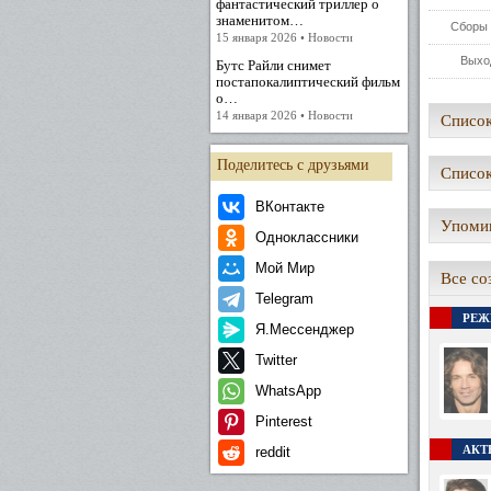
фантастический триллер о
знаменитом…
Сборы 
15 января 2026 • Новости
Выхо
Бутс Райли снимет
постапокалиптический фильм
о…
14 января 2026 • Новости
Список
Поделитесь с друзьями
Список
ВКонтакте
Упомин
Одноклассники
Мой Мир
Все со
Telegram
РЕЖ
Я.Мессенджер
Twitter
WhatsApp
Pinterest
АКТЕ
reddit