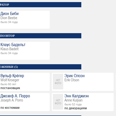
РАТОР
Дион Биби
Dion Beebe
было 34 года
ПОЗИТОР
Клаус Бадельт
Klaus Badelt
было 34 года
ОЖНИКИ (5)
Вульф Крёгер
Эрик Олсон
Wolf Kroeger
Erik Olson
было 60 лет
постановщик
Джозеф А. Порро
Энн Калджиэн
Joseph A. Porro
Anne Kuljian
было 52 года
по костюмам
по декорациям