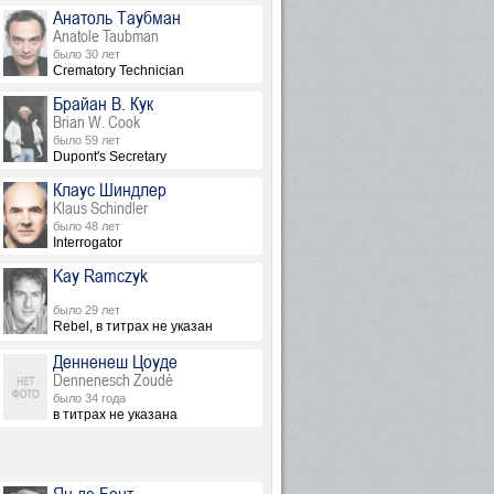
Анатоль Таубман
Anatole Taubman
было 30 лет
Crematory Technician
Брайан В. Кук
Brian W. Cook
было 59 лет
Dupont's Secretary
Клаус Шиндлер
Klaus Schindler
было 48 лет
Interrogator
Kay Ramczyk
было 29 лет
Rebel, в титрах не указан
Денненеш Цоуде
Dennenesch Zoudé
было 34 года
е указан
в титрах не указана