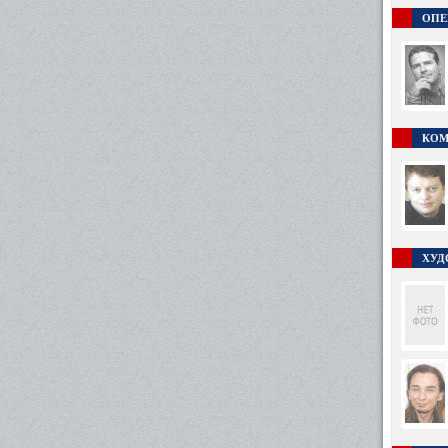
ОПЕ
КОМ
ХУД