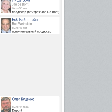
Ян де Бонт
Jan de Bont
было 58 лет
продюсер (в титрах: Jan De Bont)
Боб Вайнштейн
Bob Weinstein
было 47 лет
исполнительный продюсер
Олег Куценко
было 44 года
Dupont