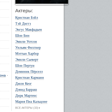
Актеры:
Кристиан Бэйл
Тэй Диггз
Энгус Макфадьен
Шон Бин
Эмили Уотсон
Уильям Фихтнер
Мэттью Харбор
Эмили Сьеверт
Шон Пертуи
Доминик Пёрселл
она
·
Кристиан Карманн
Джон Кеог
Дэвид Барраш
Дирк Мартенс
Мария Пиа Кальцоне
ВСЕ АКТЕРЫ (33)
▼