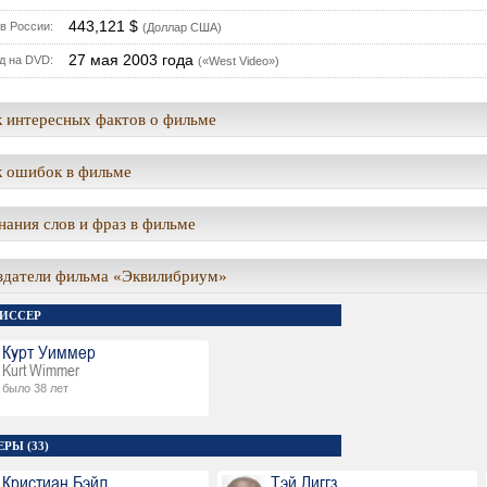
443,121 $
в России:
(Доллар США)
27 мая 2003 года
д на DVD:
(«West Video»)
 интересных фактов о фильме
 ошибок в фильме
ания слов и фраз в фильме
здатели фильма «Эквилибриум»
ИССЕР
Курт Уиммер
Kurt Wimmer
было 38 лет
РЫ (33)
Кристиан Бэйл
Тэй Диггз