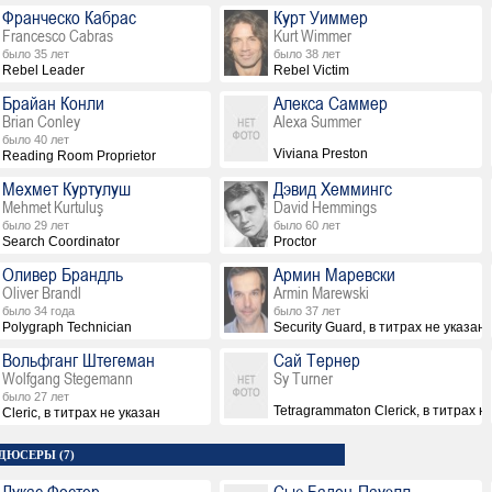
Франческо Кабрас
Курт Уиммер
Francesco Cabras
Kurt Wimmer
было 35 лет
было 38 лет
Rebel Leader
Rebel Victim
Брайан Конли
Алекса Саммер
Brian Conley
Alexa Summer
было 40 лет
Viviana Preston
Reading Room Proprietor
Мехмет Куртулуш
Дэвид Хеммингс
Mehmet Kurtuluş
David Hemmings
было 29 лет
было 60 лет
Search Coordinator
Proctor
Оливер Брандль
Армин Маревски
Oliver Brandl
Armin Marewski
было 34 года
было 37 лет
Polygraph Technician
Security Guard, в титрах не указан
Вольфганг Штегеман
Сай Тернер
Wolfgang Stegemann
Sy Turner
было 27 лет
Tetragrammaton Clerick, в титрах н
Cleric, в титрах не указан
ДЮСЕРЫ (7)