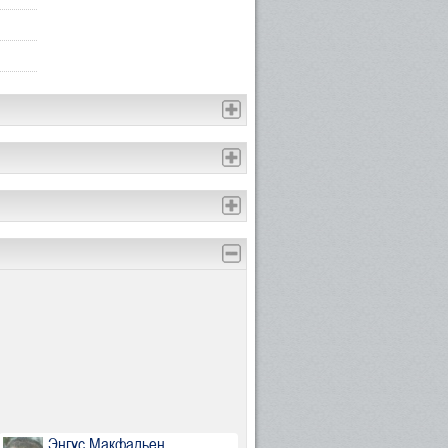
Энгус Макфадьен