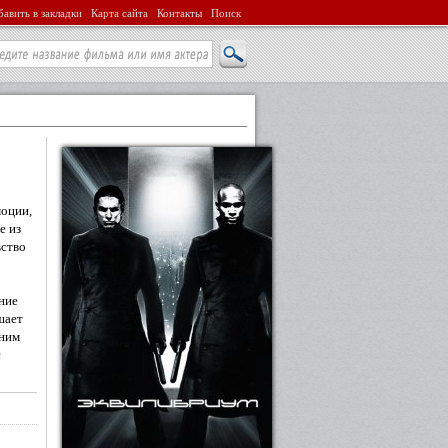
авить в закладки
Карта сайта
Контакты
Поиск
моции,
е из
вство
ние
шает
 ним
с