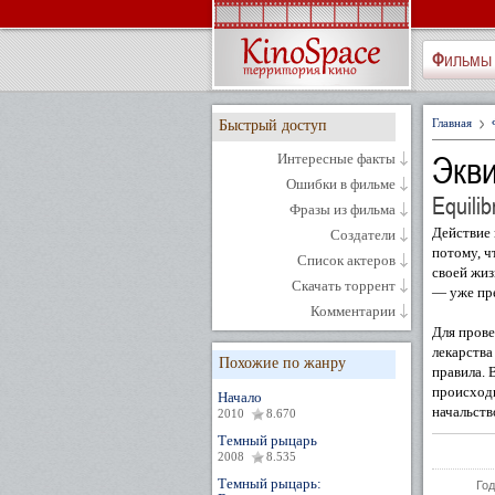
Фильмы
Главная
Быстрый доступ
Экв
Интересные факты
Ошибки в фильме
Equilib
Фразы из фильма
Действие 
Создатели
потому, ч
Список актеров
своей жиз
Скачать торрент
— уже пре
Комментарии
Для прове
лекарства
Похожие по жанру
правила. 
происходи
Начало
начальств
2010
8.670
Темный рыцарь
2008
8.535
Темный рыцарь:
Год