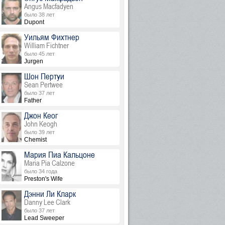
Angus Macfadyen
было 38 лет
Dupont
Уильям Фихтнер
William Fichtner
было 45 лет
Jurgen
Шон Пертуи
Sean Pertwee
было 37 лет
Father
Джон Кеог
John Keogh
было 39 лет
Chemist
Мария Пиа Кальцоне
Maria Pia Calzone
было 34 года
Preston's Wife
Дэнни Ли Кларк
Danny Lee Clark
было 37 лет
Lead Sweeper