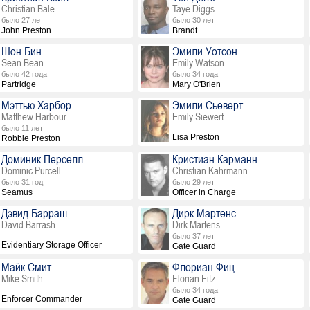
Christian Bale
Taye Diggs
было 27 лет
было 30 лет
John Preston
Brandt
Шон Бин
Эмили Уотсон
Sean Bean
Emily Watson
было 42 года
было 34 года
Partridge
Mary O'Brien
Мэттью Харбор
Эмили Сьеверт
Matthew Harbour
Emily Siewert
было 11 лет
Lisa Preston
Robbie Preston
Доминик Пёрселл
Кристиан Карманн
Dominic Purcell
Christian Kahrmann
было 31 год
было 29 лет
Seamus
Officer in Charge
Дэвид Барраш
Дирк Мартенс
David Barrash
Dirk Martens
было 37 лет
Evidentiary Storage Officer
Gate Guard
Майк Смит
Флориан Фиц
Mike Smith
Florian Fitz
было 34 года
Enforcer Commander
Gate Guard