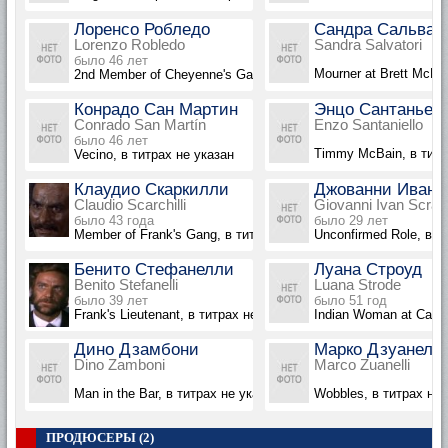
Лоренсо Робледо
Сандра Сальват
Lorenzo Robledo
Sandra Salvatori
было 46 лет
Mourner at Brett McBai
2nd Member of Cheyenne's Gang, в титрах не указан
Конрадо Сан Мартин
Энцо Сантаньел
Conrado San Martín
Enzo Santaniello
было 46 лет
Timmy McBain, в титр
Vecino, в титрах не указан
Клаудио Скаркилли
Джованни Иван 
Claudio Scarchilli
Giovanni Ivan Scratu
было 43 года
было 29 лет
Member of Frank's Gang, в титрах не указан
Unconfirmed Role, в т
Бенито Стефанелли
Луана Строуд
Benito Stefanelli
Luana Strode
было 39 лет
было 51 год
Frank's Lieutenant, в титрах не указан
Indian Woman at Cattle
Дино Дзамбони
Марко Дзуанелл
Dino Zamboni
Marco Zuanelli
Man in the Bar, в титрах не указан
Wobbles, в титрах не 
ПРОДЮСЕРЫ (2)