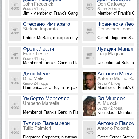
John Frederick
Don Galloway
было 51 год
было 30 лет
Jim - Member of Frank's Gang, в титрах не указан
Member of Frank's Gan
Стефано Импарато
Франческа Леон
Stefano Imparato
Francesca Leone
Patrick McBain, в титрах не указан
Girl at Flagstone Stat
Фрэнк Лесли
Луиджи Маньян
Frank Leslie
Luigi Magnani
было 41 год
Unconfirmed Role, в т
Member of Frank's Gang in Flashback, в титрах не указан
Дино Меле
Антонио Молино
Dino Mele
Antonio Molino Rojo
было 24 года
было 41 год
Harmonica as a Boy, в титрах не указан
Member of Frank's Gan
Умберто Марселла
Эл Мьюлок
Umberto Marsella
Al Mulock
было 42 года
Member of Frank's Gang in Flashback, в титрах не указан
Knuckles - Member of 
Туллио Пальмиери
Антонио Паломб
Tullio Palmieri
Antonio Palombi
Flagstone Carpenter, в титрах не указан
Cattle Corner Station 