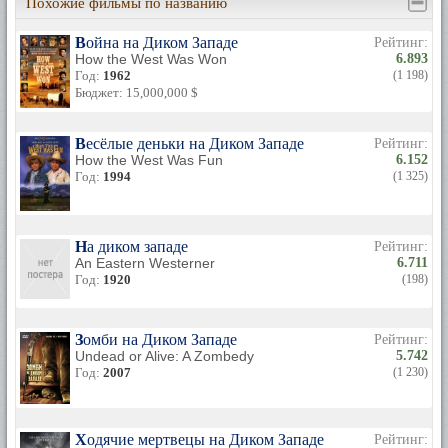
Похожие фильмы по названию
Война на Диком Западе
Рейтинг:
How the West Was Won
6.893
Год:
1962
(1 198)
Бюджет: 15,000,000 $
Весёлые деньки на Диком Западе
Рейтинг:
How the West Was Fun
6.152
Год:
1994
(1 325)
На диком западе
Рейтинг:
An Eastern Westerner
6.711
Год:
1920
(198)
Зомби на Диком Западе
Рейтинг:
Undead or Alive: A Zombedy
5.742
Год:
2007
(1 230)
Ходячие мертвецы на Диком Западе
Рейтинг: