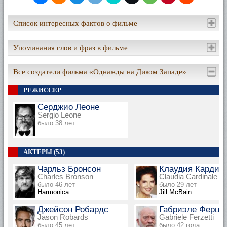
Список интересных фактов о фильме
Упоминания слов и фраз в фильме
Все создатели фильма «Однажды на Диком Западе»
РЕЖИССЕР
Серджио Леоне
Sergio Leone
было 38 лет
АКТЕРЫ (53)
Чарльз Бронсон
Клаудия Кардин
Charles Bronson
Claudia Cardinale
было 46 лет
было 29 лет
Harmonica
Jill McBain
Джейсон Робардс
Габриэле Ферце
Jason Robards
Gabriele Ferzetti
было 45 лет
было 42 года