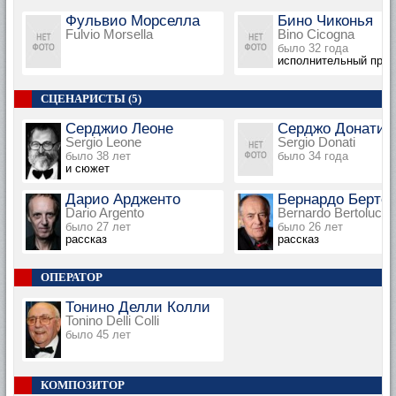
Фульвио Морселла
Бино Чиконья
Fulvio Morsella
Bino Cicogna
было 32 года
исполнительный про
СЦЕНАРИСТЫ (5)
Серджио Леоне
Серджо Донати
Sergio Leone
Sergio Donati
было 38 лет
было 34 года
и сюжет
Дарио Ардженто
Бернардо Берто
Dario Argento
Bernardo Bertolucci
было 27 лет
было 26 лет
рассказ
рассказ
ОПЕРАТОР
Тонино Делли Колли
Tonino Delli Colli
было 45 лет
КОМПОЗИТОР