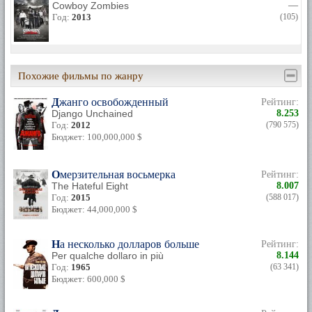
Cowboy Zombies
—
Год:
2013
(105)
Похожие фильмы по жанру
Джанго освобожденный
Рейтинг:
Django Unchained
8.253
Год:
2012
(790 575)
Бюджет: 100,000,000 $
Омерзительная восьмерка
Рейтинг:
The Hateful Eight
8.007
Год:
2015
(588 017)
Бюджет: 44,000,000 $
На несколько долларов больше
Рейтинг:
Per qualche dollaro in più
8.144
Год:
1965
(63 341)
Бюджет: 600,000 $