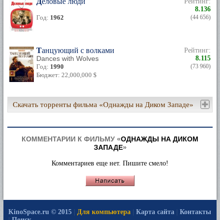
Деловые люди
Рейтинг:
8.136
Год:
1962
(44 656)
Танцующий с волками
Рейтинг:
Dances with Wolves
8.115
Год:
1990
(73 960)
Бюджет: 22,000,000 $
Скачать торренты фильма «Однажды на Диком Западе»
КОММЕНТАРИИ К ФИЛЬМУ «
ОДНАЖДЫ НА ДИКОМ
ЗАПАДЕ
»
Комментариев еще нет. Пишите смело!
KinoSpace.ru © 2015
|
Для компьютера
|
Карта сайта
|
Контакты
|
Поиск