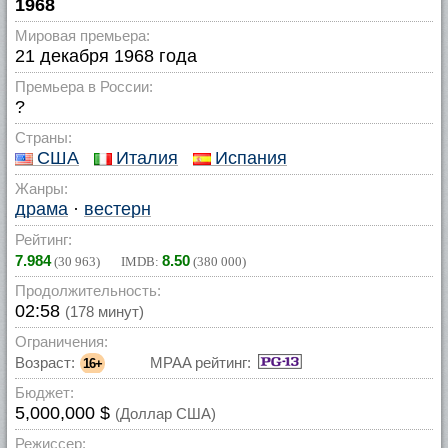
1968
Мировая премьера:
21 декабря 1968 года
Премьера в России:
?
Страны:
США
Италия
Испания
Жанры:
драма
·
вестерн
Рейтинг:
7.984
8.50
(
30 963
) IMDB:
(
380 000
)
Продолжительность:
02:58
(178 минут)
Ограничения:
Возраст:
MPAA рейтинг:
16+
Бюджет:
5,000,000 $
(Доллар США)
Режиссер: