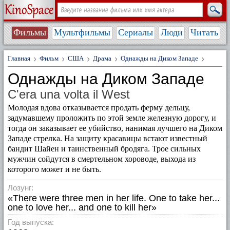
Фильмы
Мультфильмы
Сериалы
Люди
Читать
Главная
Фильм
США
Драма
Однажды на Диком Западе
Однажды на Диком Западе
C'era una volta il West
Молодая вдова отказывается продать ферму дельцу,
задумавшему проложить по этой земле железную дорогу, и
тогда он заказывает ее убийство, нанимая лучшего на Диком
Западе стрелка. На защиту красавицы встают известный
бандит Шайен и таинственный бродяга. Трое сильных
мужчин сойдутся в смертельном хороводе, выхода из
которого может и не быть.
Лозунг:
«There were three men in her life. One to take her...
one to love her... and one to kill her»
Год выпуска: