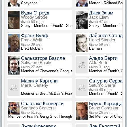
Cheyenne
Morton - Railroad Baro
Вуди Строуд
Джек Элам
Woody Strode
Jack Elam
было 53 года
было 47 лет
Stony - Member of Frank's Gang
Snaky - Member of Fr
Фрэнк Вулф
Лайонел Стэнде
Frank Wolff
Lionel Stander
было 39 лет
было 59 лет
Brett McBain
Barman
Сальваторе Базиле
Альдо Берти
Salvatore Basile
Aldo Berti
было 27 лет
было 31 год
Member of Cheyenne's Gang, в титрах не указан
Member of Frank's Gan
Марилу Картени
Сатурно Серра
Marilù Carteny
Saturno Cerra
было 43 года
Mourner at Brett McBain's Funeral, в титрах не указана
Member of Frank's Gan
Спартако Конверси
Бруно Кораццар
Spartaco Conversi
Bruno Corazzari
было 51 год
было 26 лет
Member of Frank's Gang Shot Through Boot, в титрах не указан
3rd Member of Cheyenn
Джон Фредерик
Дон Гэллоуэй