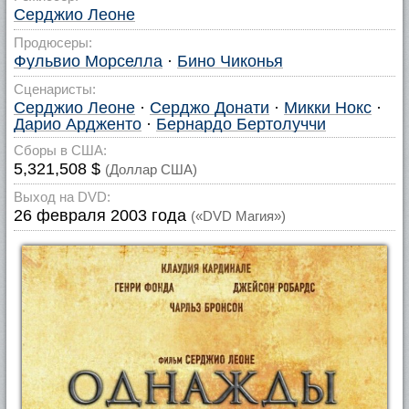
Серджио Леоне
Продюсеры:
Фульвио Морселла
·
Бино Чиконья
Сценаристы:
Серджио Леоне
·
Серджо Донати
·
Микки Нокс
·
Дарио Ардженто
·
Бернардо Бертолуччи
Сборы в США:
5,321,508 $
(Доллар США)
Выход на DVD:
26 февраля 2003 года
(«DVD Магия»)