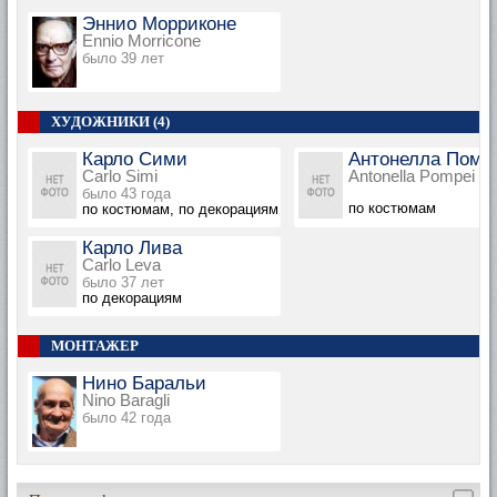
Эннио Морриконе
Ennio Morricone
было 39 лет
ХУДОЖНИКИ (4)
Карло Сими
Антонелла Помп
Carlo Simi
Antonella Pompei
было 43 года
по костюмам
по костюмам, по декорациям
Карло Лива
Carlo Leva
было 37 лет
по декорациям
МОНТАЖЕР
Нино Баральи
Nino Baragli
было 42 года