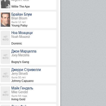
Willie The Ape
Брайан Блум
Brian Bloom
было 12 лет
Young Patsy
Ноа Моацеци
Noah Moazezi
Dominic
Джои Марцелла
Joey Marzella
Bugsy's Gang
Джерри Стривелли
Jerry Strivelli
было 50 лет
Johnny Capuano
Майк Гендель
Mike Gendel
было 64 года
Irving Gold