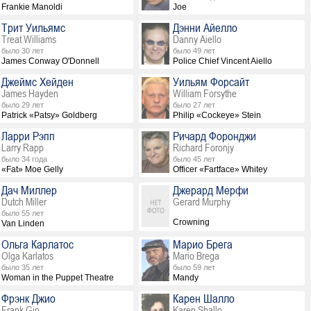
Frankie Manoldi
Joe
Трит Уильямс
Дэнни Айелло
Treat Williams
Danny Aiello
было 30 лет
было 49 лет
James Conway O'Donnell
Police Chief Vincent Aiello
Джеймс Хейден
Уильям Форсайт
James Hayden
William Forsythe
было 29 лет
было 27 лет
Patrick «Patsy» Goldberg
Philip «Cockeye» Stein
Ларри Рэпп
Ричард Форонджи
Larry Rapp
Richard Foronjy
было 34 года
было 45 лет
«Fat» Moe Gelly
Officer «Fartface» Whitey
Дач Миллер
Джерард Мерфи
Dutch Miller
Gerard Murphy
было 55 лет
Crowning
Van Linden
Ольга Карлатос
Марио Брега
Olga Karlatos
Mario Brega
было 35 лет
было 59 лет
Woman in the Puppet Theatre
Mandy
Фрэнк Джио
Карен Шалло
Frank Gio
Karen Shallo