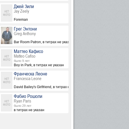
Джей Зили
Jay Zeely
Foreman
Грег Энтони
Greg Anthony
Bar Room Patron, в титрах не указан
Маттео Кафисо
Matteo Cafiso
было 9 лет
е указан
Boy in Park, в титрах не указан
Франческа Леоне
Francesca Leone
David Bailey's Girlfriend, в титрах не указана
Фабио Рошоли
Ryan Paris
было 29 лет
в титрах не указан