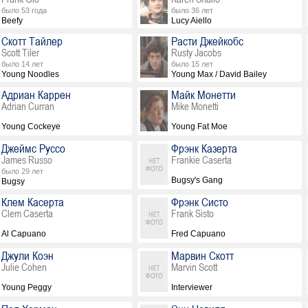
было 53 года
было 36 лет
Beefy
Lucy Aiello
Скотт Тайлер
Расти Джейкобс
Scott Tiler
Rusty Jacobs
было 14 лет
было 15 лет
Young Noodles
Young Max / David Bailey
Адриан Каррен
Майк Монетти
Adrian Curran
Mike Monetti
Young Cockeye
Young Fat Moe
Джеймс Руссо
Фрэнк Казерта
James Russo
Frankie Caserta
было 29 лет
Bugsy's Gang
Bugsy
Клем Касерта
Фрэнк Систо
Clem Caserta
Frank Sisto
Al Capuano
Fred Capuano
Джули Коэн
Марвин Скотт
Julie Cohen
Marvin Scott
Young Peggy
Interviewer