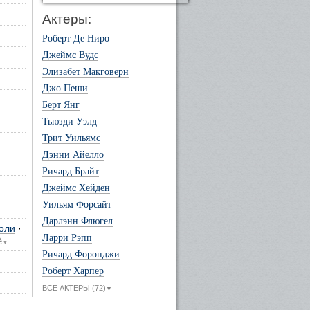
Актеры:
Роберт Де Ниро
Джеймс Вудс
Элизабет Макговерн
Джо Пеши
Берт Янг
Тьюзди Уэлд
Трит Уильямс
Дэнни Айелло
Ричард Брайт
Джеймс Хейден
Уильям Форсайт
Дарлэнн Флюгел
оли
·
Ларри Рэпп
ё
▼
Ричард Форонджи
Роберт Харпер
ВСЕ АКТЕРЫ (72)
▼