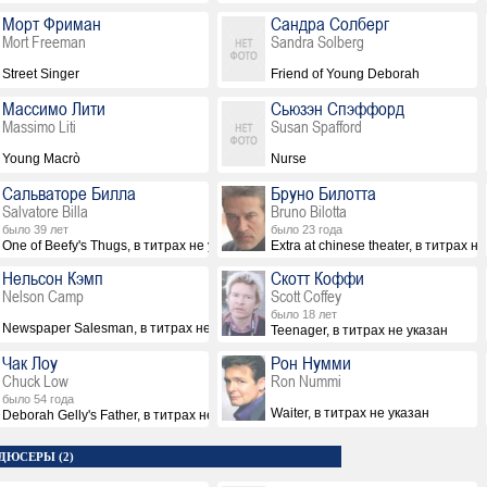
Морт Фриман
Сандра Солберг
Mort Freeman
Sandra Solberg
Street Singer
Friend of Young Deborah
Массимо Лити
Сьюзэн Спэффорд
Massimo Liti
Susan Spafford
Young Macrò
Nurse
Сальваторе Билла
Бруно Билотта
Salvatore Billa
Bruno Bilotta
было 39 лет
было 23 года
One of Beefy's Thugs, в титрах не указан
Extra at chinese theater, в титрах н
Нельсон Кэмп
Скотт Коффи
Nelson Camp
Scott Coffey
было 18 лет
Newspaper Salesman, в титрах не указан
Teenager, в титрах не указан
Чак Лоу
Рон Нумми
Chuck Low
Ron Nummi
было 54 года
Waiter, в титрах не указан
Deborah Gelly's Father, в титрах не указан
ДЮСЕРЫ (2)