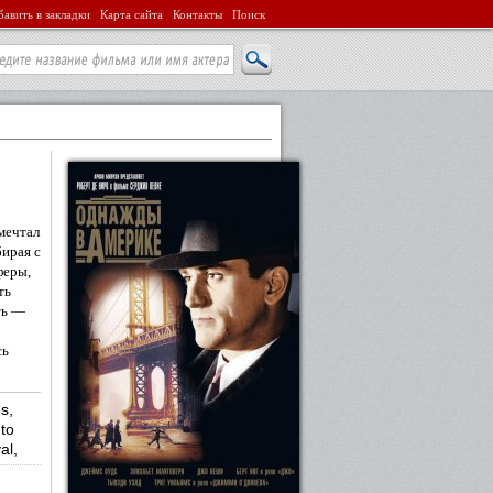
авить в закладки
Карта сайта
Контакты
Поиск
мечтал
бирая с
феры,
ть
ть —
сь
s,
 to
al,