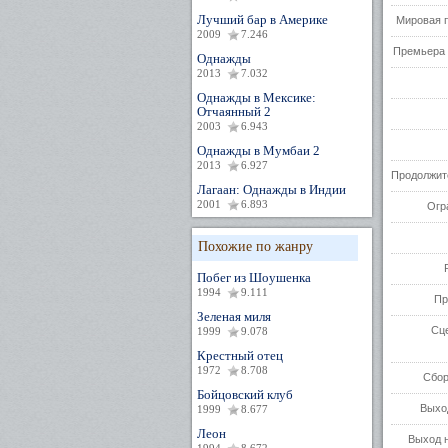
Лучший бар в Америке
Мировая 
2009
7.246
Премьера 
Однажды
2013
7.032
Однажды в Мексике:
Отчаянный 2
2003
6.943
Однажды в Мумбаи 2
2013
6.927
Продолжит
Лагаан: Однажды в Индии
2001
6.893
Огр
Похожие по жанру
Побег из Шоушенка
1994
9.111
Пр
Зеленая миля
Сц
1999
9.078
Крестный отец
1972
8.708
Сбор
Бойцовский клуб
Выхо
1999
8.677
Леон
Выход н