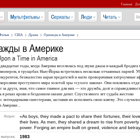
Главная
Доб
Мультфильмы
Сериалы
Люди
Читать
Фильм
США
Драма
Однажды в Америке
ажды в Америке
pon a Time in America
двадцатые годы, когда Америка веселилась под звуки джаза и каждый бродяга 
лионером, в трущобах Нью-Йорка встретились несколько отчаянных парней. У
нкурентов, безжалостно карая предателей и нагло проворачивая хитроумные а
 королями преступного мира золотой эры «сухого закона». Они поклялись отда
г за друга, зная, что самое главное для них — это дружба, долг и справедливос
ь в реках крови и бездонном океане денег. Спустя много лет судьба жестоко
с легендарными гангстерами, заставив их исполнить свою клятву. Это случило
 Америке...
«As boys, they made a pact to share their fortunes, their love
Лозунг:
their lives. As men, they shared a dream to rise from poverty
power. Forging an empire built on greed, violence and betray
1983
 выпуска: