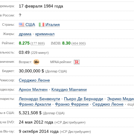
17 февраля 1984 года
премьера:
?
в России:
США
Италия
Страны:
драма
·
криминал
Жанры:
8.275
8.30
Рейтинг:
(
) IMDB:
(
)
177 869
404 000
03:49
ельность:
(229 минут)
аничения:
Возраст:
16+
MPAA рейтинг:
30,000,000 $
Бюджет:
(Доллар США)
Серджио Леоне
Режиссер:
Арнон Милчен
·
Клаудио Манчини
одюсеры:
Леонардо Бенвенути
·
Пьеро Де Бернарди
·
Энрико Меди
енаристы:
Франко Аркалли
·
Франко Феррини
·
Серджио Леоне
·
ещ
5,321,508 $
ы в США:
(Доллар США)
24 мая 2012 года
д на DVD:
(«CP Дистрибуция»)
9 октября 2014 года
а Blu-ray:
(«CP Дистрибуция»)