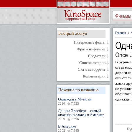
Фильмы
Главная
Быстрый доступ
Одн
Интересные факты
Фразы из фильма
Once U
Создатели
В бурные 
Список актеров
стать мил
Скачать торрент
дороги ко
Комментарии
они стали
жизнь дру
не утопит
Похожие по названию
обошлась 
Однажды в Мумбаи
однажды в
2010
7.525
Дэниэл Эллсберг – самый
опасный человек в Америке
2009
7.396
В Америке
Год
2002
7.385