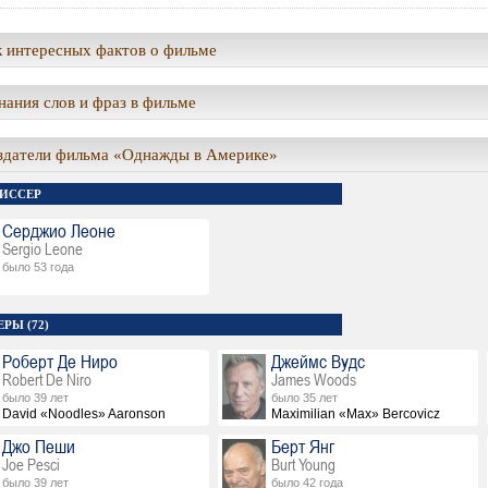
 интересных фактов о фильме
ания слов и фраз в фильме
здатели фильма «Однажды в Америке»
ИССЕР
Серджио Леоне
Sergio Leone
было 53 года
РЫ (72)
Роберт Де Ниро
Джеймс Вудс
Robert De Niro
James Woods
было 39 лет
было 35 лет
David «Noodles» Aaronson
Maximilian «Max» Bercovicz
Джо Пеши
Берт Янг
Joe Pesci
Burt Young
было 39 лет
было 42 года