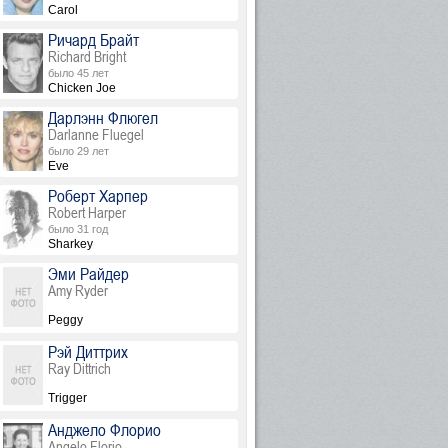
Carol
Ричард Брайт
Richard Bright
было 45 лет
Chicken Joe
Дарлэнн Флюгел
Darlanne Fluegel
было 29 лет
Eve
Роберт Харпер
Robert Harper
было 31 год
Sharkey
Эми Райдер
Amy Ryder
Peggy
Рэй Диттрих
Ray Dittrich
Trigger
Анджело Флорио
Angelo Florio