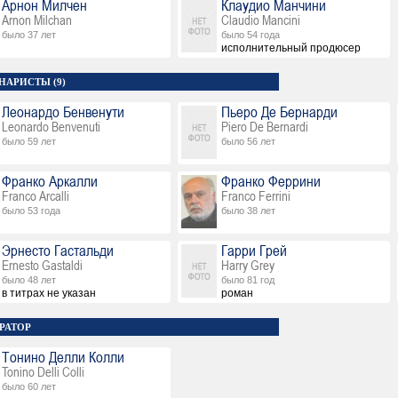
Арнон Милчен
Клаудио Манчини
Arnon Milchan
Claudio Mancini
было 37 лет
было 54 года
исполнительный продюсер
НАРИСТЫ (9)
Леонардо Бенвенути
Пьеро Де Бернарди
Leonardo Benvenuti
Piero De Bernardi
было 59 лет
было 56 лет
Франко Аркалли
Франко Феррини
Franco Arcalli
Franco Ferrini
было 53 года
было 38 лет
Эрнесто Гастальди
Гарри Грей
Ernesto Gastaldi
Harry Grey
было 48 лет
было 81 год
в титрах не указан
роман
РАТОР
Тонино Делли Колли
Tonino Delli Colli
было 60 лет