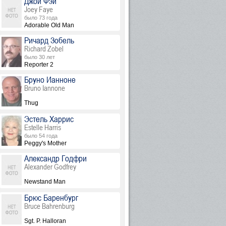
Джои Фэй
Joey Faye
было 73 года
Adorable Old Man
Ричард Зобель
Richard Zobel
было 30 лет
Reporter 2
Бруно Ианноне
Bruno Iannone
Thug
Эстель Харрис
Estelle Harris
было 54 года
Peggy's Mother
Александр Годфри
Alexander Godfrey
Newstand Man
Брюс Баренбург
Bruce Bahrenburg
Sgt. P. Halloran