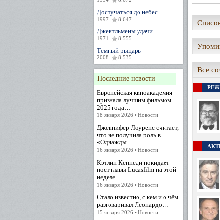
1994
8.672
Достучаться до небес
1997
8.647
Список
Джентльмены удачи
1971
8.555
Упомин
Темный рыцарь
2008
8.535
Все со
Последние новости
РЕЖ
Европейская киноакадемия
признала лучшим фильмом
2025 года…
18 января 2026 • Новости
Дженнифер Лоуренс считает,
что не получила роль в
«Однажды…
АКТЕ
16 января 2026 • Новости
Кэтлин Кеннеди покидает
пост главы Lucasfilm на этой
неделе
16 января 2026 • Новости
Стало известно, с кем и о чём
разговаривал Леонардо…
15 января 2026 • Новости