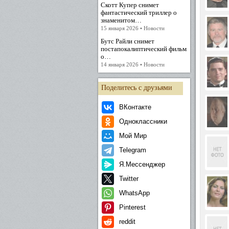
Скотт Купер снимет
фантастический триллер о
знаменитом…
15 января 2026 • Новости
Бутс Райли снимет
постапокалиптический фильм
о…
14 января 2026 • Новости
Поделитесь с друзьями
ВКонтакте
Одноклассники
Мой Мир
Telegram
Я.Мессенджер
Twitter
WhatsApp
Pinterest
reddit