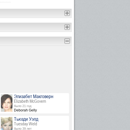
Элизабет Макговерн
Elizabeth McGovern
было 21 год
Deborah Gelly
Тьюзди Уэлд
Tuesday Weld
было 39 лет