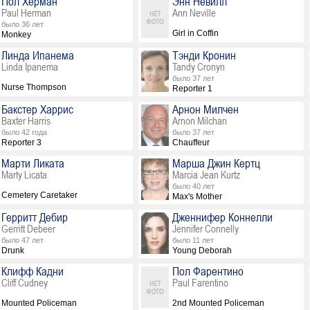
Пол Херман
Энн Невилл
Paul Herman
Ann Neville
было 36 лет
Girl in Coffin
Monkey
Линда Ипанема
Тэнди Кронин
Linda Ipanema
Tandy Cronyn
было 37 лет
Nurse Thompson
Reporter 1
Бакстер Харрис
Арнон Милчен
Baxter Harris
Arnon Milchan
было 42 года
было 37 лет
Reporter 3
Chauffeur
Марти Ликата
Марша Джин Кертц
Marty Licata
Marcia Jean Kurtz
было 40 лет
Cemetery Caretaker
Max's Mother
Герритт Дебир
Дженнифер Коннелли
Gerritt Debeer
Jennifer Connelly
было 47 лет
было 11 лет
Drunk
Young Deborah
Клифф Кадни
Пол Фарентино
Cliff Cudney
Paul Farentino
Mounted Policeman
2nd Mounted Policeman